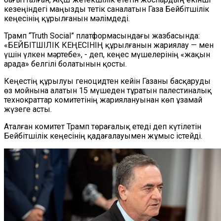
кезеңіндегі маңызды тетік саналатын Газа Бейбітшілік
кеңесінің құрылғанын мәлімдеді.
Трамп “Truth Social” платформасындағы жазбасында:
«БЕЙБІТШІЛІК КЕҢЕСІНІҢ құрылғанын жариялау — мен
үшін үлкен мәртебе», - деп, кеңес мүшелерінің «жақын
арада» белгілі болатынын қосты.
Кеңестің құрылуы геноцидтен кейін Газаны басқаруды
өз мойнына алатын 15 мүшеден тұратын палестиналық
технократтар комитетінің жариялануынан көп ұзамай
жүзеге асты.
Аталған комитет Трамп төрағалық етеді деп күтілетін
Бейбітшілік кеңесінің қадағалауымен жұмыс істейді.