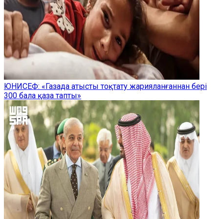
ЮНИСЕФ: «Газада атысты тоқтату жарияланғаннан бері
300 бала қаза тапты»