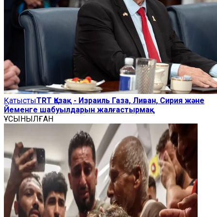
Қатысты
TRT Қазақ - Израиль Газа, Ливан, Сирия және
Йеменге шабуылдарын жалғастырмақ
ҰСЫНЫЛҒАН