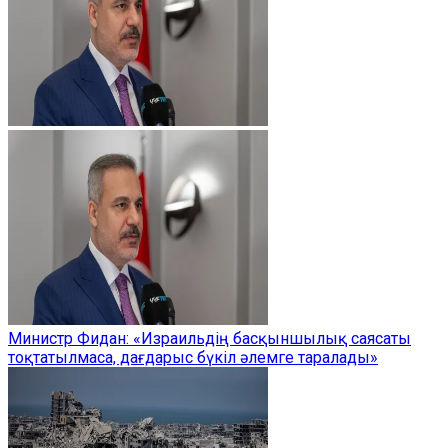
Министр Фидан: «Израильдің басқыншылық саясаты
тоқтатылмаса, дағдарыс бүкіл әлемге таралады»