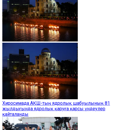
Хиросимада АҚШ-тың ядролық шабуылының 81
жылдығында ядролық қаруға қарсы үндеулер
қайталанды