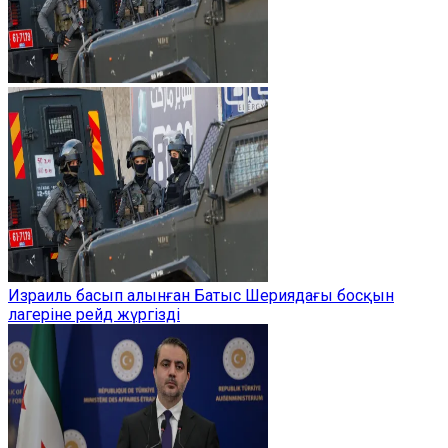
Израиль басып алынған Батыс Шериядағы босқын
лагеріне рейд жүргізді