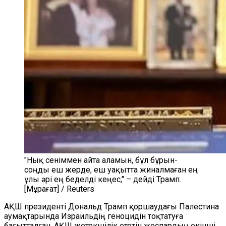
"Нық сеніммен айта аламын, бұл бұрын-
соңды еш жерде, еш уақытта жиналмаған ең
ұлы әрі ең беделді кеңес," – дейді Трамп.
[Мұрағат] / Reuters
АҚШ президенті Дональд Трамп қоршаудағы Палестина
аумақтарында Израильдің геноцидін тоқтатуға
бағытталған, АҚШ жетекшілік ететін жоспардың екінші