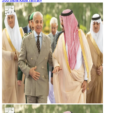
300 бала қаза тапты»