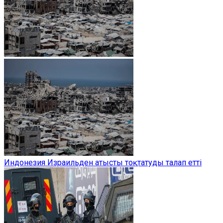
Индонезия Израильден атысты тоқтатуды талап етті