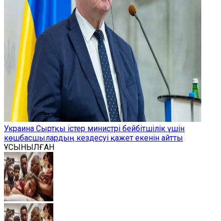
Украина Сыртқы істер министрі бейбітшілік үшін
көшбасшылардың кездесуі қажет екенін айтты
ҰСЫНЫЛҒАН