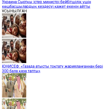
Украина Сыртқы істер министрі бейбітшілік үшін
көшбасшылардың кездесуі қажет екенін айтты
ҰСЫНЫЛҒАН
ЮНИСЕФ: «Газада атысты тоқтату жарияланғаннан бері
300 бала қаза тапты»