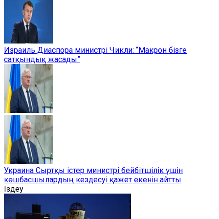
Израиль Диаспора министрі Чикли: “Макрон бізге
сатқындық жасады”
Украина Сыртқы істер министрі бейбітшілік үшін
көшбасшылардың кездесуі қажет екенін айтты
Іздеу