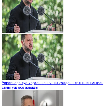
Украинада әуе қорғанысы үшін қолданылатын зымыран
саны үш есе азайды