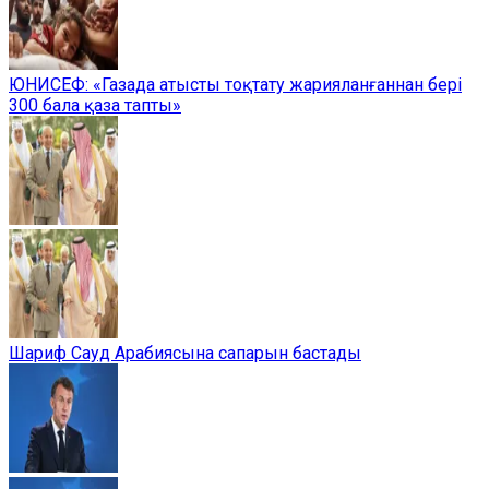
ЮНИСЕФ: «Газада атысты тоқтату жарияланғаннан бері
300 бала қаза тапты»
Шариф Сауд Арабиясына сапарын бастады