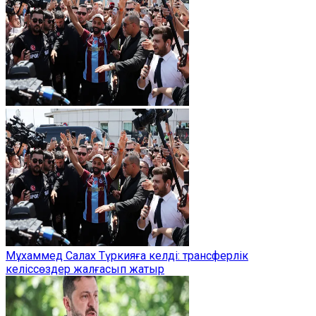
Мұхаммед Салах Түркияға келді: трансферлік
келіссөздер жалғасып жатыр