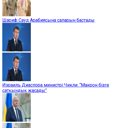
Шариф Сауд Арабиясына сапарын бастады
Израиль Диаспора министрі Чикли: “Макрон бізге
сатқындық жасады”