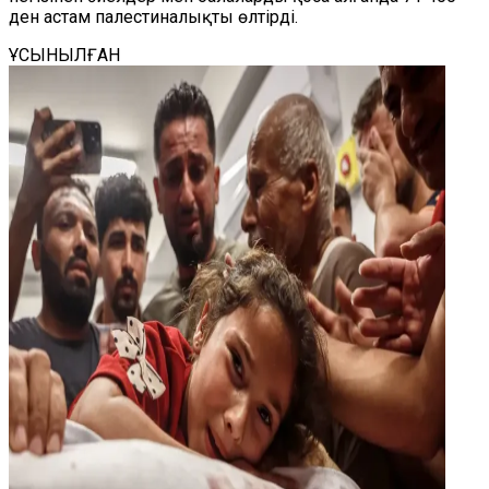
ден астам палестиналықты өлтірді.
ҰСЫНЫЛҒАН