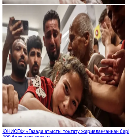
ЮНИСЕФ: «Газада атысты тоқтату жарияланғаннан бері