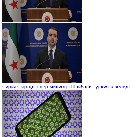
Сирия Сыртқы істер министрі Шайбани Түркияға келеді