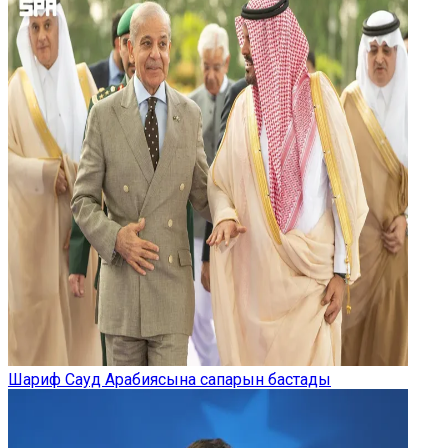
Шариф Сауд Арабиясына сапарын бастады