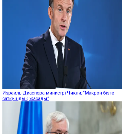
Израиль Диаспора министрі Чикли: “Макрон бізге
сатқындық жасады”