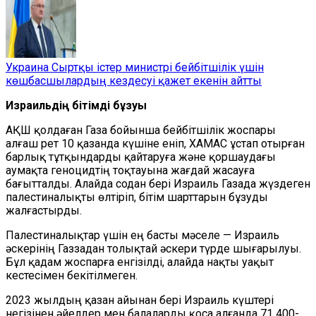
Украина Сыртқы істер министрі бейбітшілік үшін
көшбасшылардың кездесуі қажет екенін айтты
Израильдің бітімді бұзуы
АҚШ қолдаған Газа бойынша бейбітшілік жоспары
алғаш рет 10 қазанда күшіне еніп, ХАМАС ұстап отырған
барлық тұтқындарды қайтаруға және қоршаудағы
аумақта геноцидтің тоқтауына жағдай жасауға
бағытталды. Алайда содан бері Израиль Газада жүздеген
палестиналықты өлтіріп, бітім шарттарын бұзуды
жалғастырды.
Палестиналықтар үшін ең басты мәселе — Израиль
әскерінің Газзадан толықтай әскери түрде шығарылуы.
Бұл қадам жоспарға енгізілді, алайда нақты уақыт
кестесімен бекітілмеген.
2023 жылдың қазан айынан бері Израиль күштері
негізінен әйелдер мен балаларды қоса алғанда 71 400-