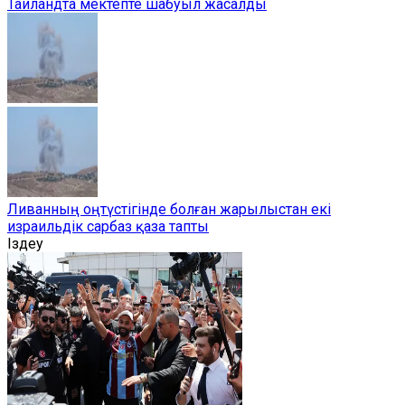
Таиландта мектепте шабуыл жасалды
Ливанның оңтүстігінде болған жарылыстан екі
израильдік сарбаз қаза тапты
Іздеу