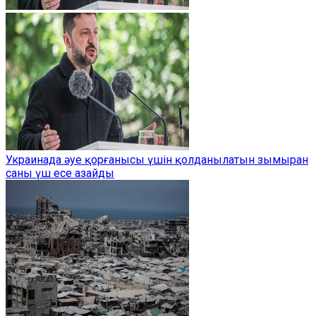
Украинада әуе қорғанысы үшін қолданылатын зымыран
саны үш есе азайды