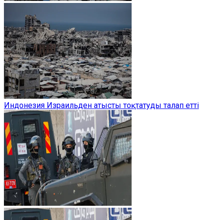
Индонезия Израильден атысты тоқтатуды талап етті