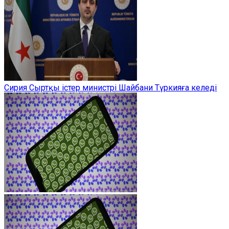
Сирия Сыртқы істер министрі Шайбани Түркияға келеді