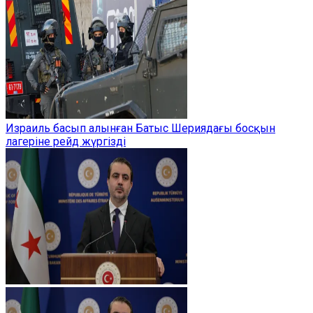
Израиль басып алынған Батыс Шериядағы босқын
лагеріне рейд жүргізді