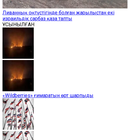
Ливанның оңтүстігінде болған жарылыстан екі
израильдік сарбаз қаза тапты
ҰСЫНЫЛҒАН
«Wildberries» ғимаратын өрт шарпыды