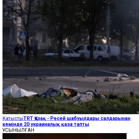
Қатысты
TRT Қазақ - Ресей шабуылдары салдарынан
кемінде 20 украиналық қаза тапты
ҰСЫНЫЛҒАН