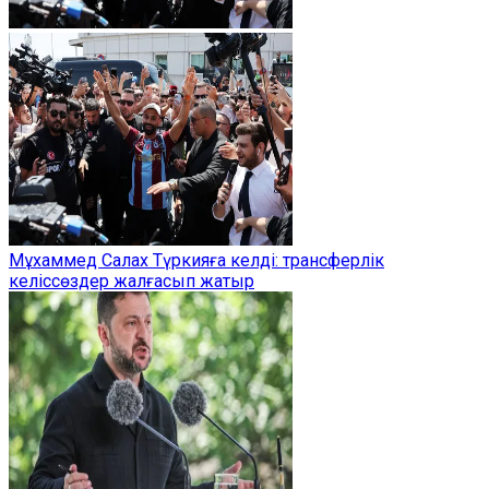
Мұхаммед Салах Түркияға келді: трансферлік
келіссөздер жалғасып жатыр