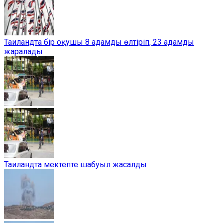
Таиландта бір оқушы 8 адамды өлтіріп, 23 адамды
жаралады
Таиландта мектепте шабуыл жасалды