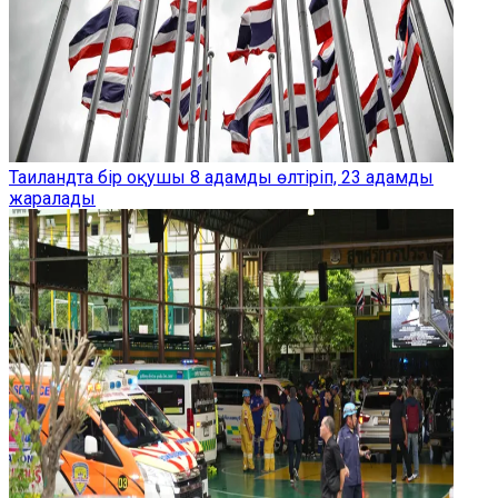
Таиландта бір оқушы 8 адамды өлтіріп, 23 адамды
жаралады