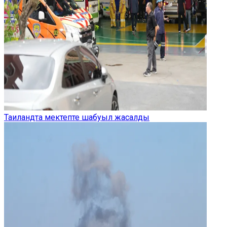
Таиландта мектепте шабуыл жасалды