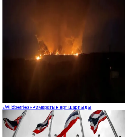
«Wildberries» ғимаратын өрт шарпыды