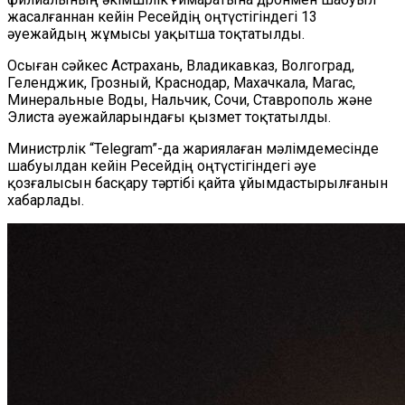
жасалғаннан кейін Ресейдің оңтүстігіндегі 13
әуежайдың жұмысы уақытша тоқтатылды.
Осыған сәйкес Астрахань, Владикавказ, Волгоград,
Геленджик, Грозный, Краснодар, Махачкала, Магас,
Минеральные Воды, Нальчик, Сочи, Ставрополь және
Элиста әуежайларындағы қызмет тоқтатылды.
Министрлік
“
Telegram
”
-да жариялаған мәлімдемесінде
шабуылдан кейін Ресейдің оңтүстігіндегі әуе
қозғалысын басқару тәртібі қайта ұйымдастырылғанын
хабарлады.