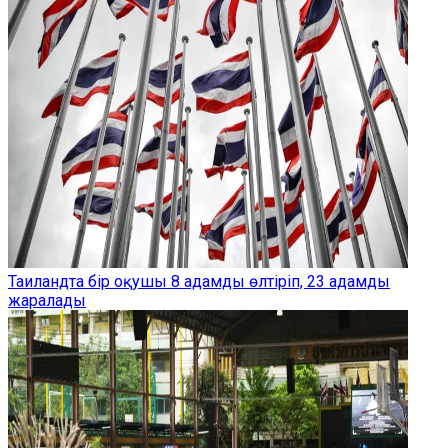
Таиландта бір оқушы 8 адамды өлтіріп, 23 адамды
жаралады