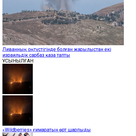
Ливанның оңтүстігінде болған жарылыстан екі
израильдік сарбаз қаза тапты
ҰСЫНЫЛҒАН
«Wildberries» ғимаратын өрт шарпыды