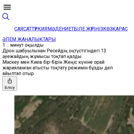
САЯСАТ
ТҮРКИЯ
МӘДЕНИЕТ
БІЛЕ ЖҮРІҢІЗ
КӨЗҚАРАС
ӘЛЕМ ЖАҢАЛЫҚТАРЫ
1 ... минут оқылды
Дрон шабуылынан Ресейдің оңтүстігіндегі 13
әуежайдың жұмысы тоқтап қалды
Мәскеу мен Киев бір-бірін Жеңіс күніне орай
жарияланған атысты тоқтату режимін бұзды деп
айыптап отыр.
Бөлісу