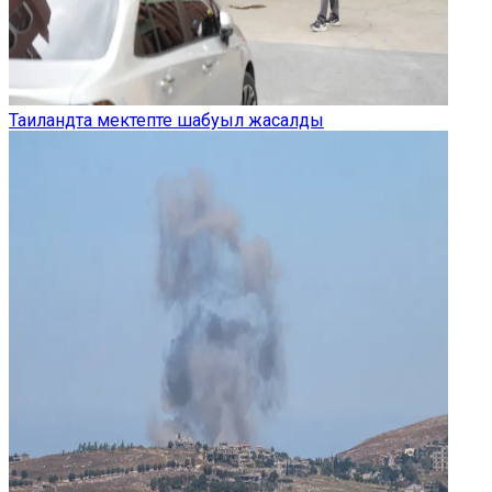
Таиландта мектепте шабуыл жасалды