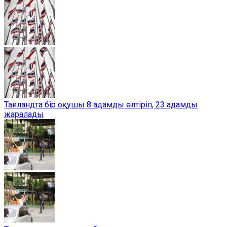
Таиландта бір оқушы 8 адамды өлтіріп, 23 адамды
жаралады