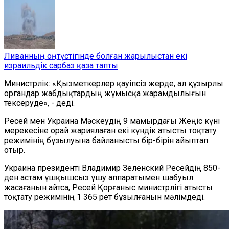
Ливанның оңтүстігінде болған жарылыстан екі
израильдік сарбаз қаза тапты
Министрлік:
«Қызметкерлер қауіпсіз жерде, ал құзырлы
органдар жабдықтардың жұмысқа жарамдылығын
т
ексеруде»,
-
де
ді
.
Ресей мен Украина Мәскеудің 9 мамырдағы Жеңіс күні
мерекесіне
орай
жариялаған екі күндік атысты тоқтату
режимінің бұзылуына байланысты бір-бірін айыптап
отыр.
Украина президенті Владимир Зеленский Ресейдің 850-
ден астам ұшқышсыз ұшу аппаратымен шабуыл
жасағанын айтса, Ресей Қорғаныс министрлігі атысты
тоқтату режимінің 1 365 рет бұзылғанын мәлімдеді.