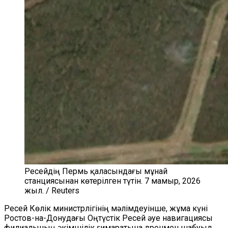
Ресейдің Пермь қаласындағы мұнай
станциясынан көтерілген түтін. 7 мамыр, 2026
жыл. / Reuters
Ресей Көлік министрлігінің мәлімдеуінше, жұма күні
Ростов-на-Донудағы Оңтүстік Ресей әуе навигациясы
филиалының әкімшілік ғимаратына дронмен шабуыл