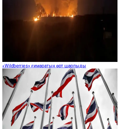
«Wildberries» ғимаратын өрт шарпыды