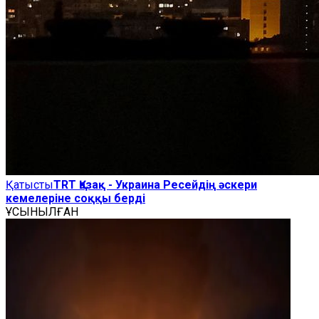
Қатысты
TRT Қазақ - Украина Ресейдің әскери
кемелеріне соққы берді
ҰСЫНЫЛҒАН