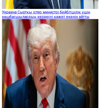
Украина Сыртқы істер министрі бейбітшілік үшін
көшбасшылардың кездесуі қажет екенін айтты