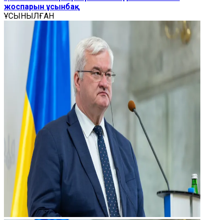
жоспарын ұсынбақ
ҰСЫНЫЛҒАН