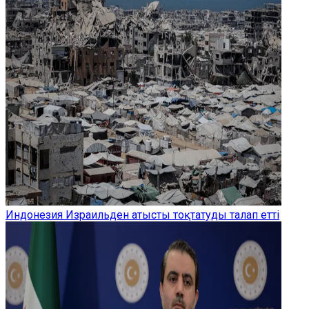
Индонезия Израильден атысты тоқтатуды талап етті