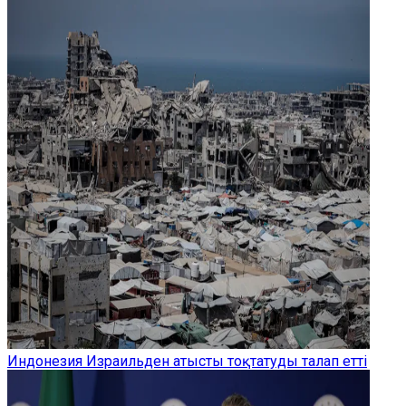
Индонезия Израильден атысты тоқтатуды талап етті