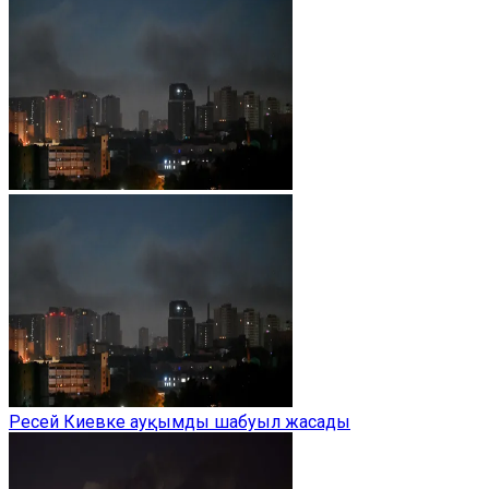
Ресей Киевке ауқымды шабуыл жасады