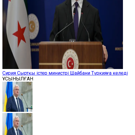
Сирия Сыртқы істер министрі Шайбани Түркияға келеді
ҰСЫНЫЛҒАН