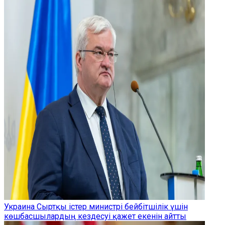
Украина Сыртқы істер министрі бейбітшілік үшін
көшбасшылардың кездесуі қажет екенін айтты