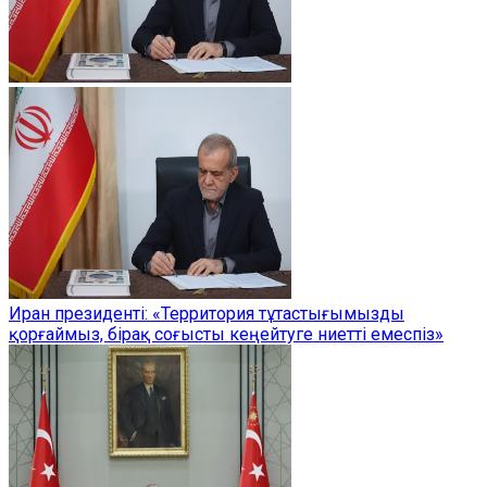
Иран президенті: «Территория тұтастығымызды
қорғаймыз, бірақ соғысты кеңейтуге ниетті емеспіз»