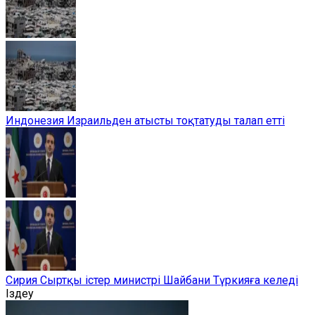
Индонезия Израильден атысты тоқтатуды талап етті
Сирия Сыртқы істер министрі Шайбани Түркияға келеді
Іздеу