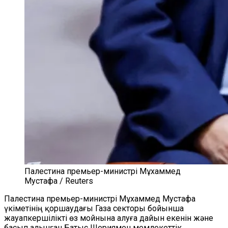
Палестина премьер-министрі Мұхаммед
Мустафа / Reuters
Палестина
п
ремьер-министрі Мұхаммед Мустафа
үкіметінің қоршаудағы Газа секторы бойынша
жауапкершілікті өз мойнына алуға дайын екенін және
басып алынған Батыс
Шериямен
мемлекеттік