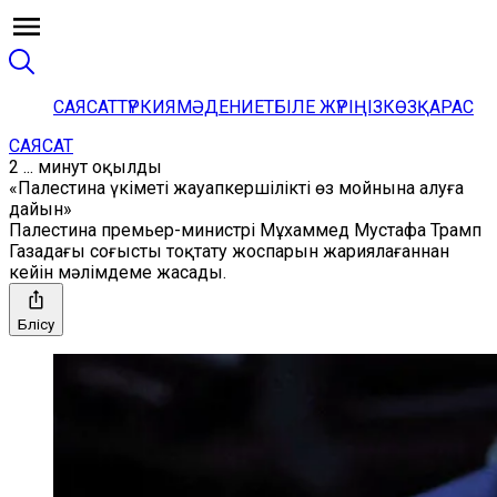
САЯСАТ
ТҮРКИЯ
МӘДЕНИЕТ
БІЛЕ ЖҮРІҢІЗ
КӨЗҚАРАС
САЯСАТ
2 ... минут оқылды
«Палестина үкіметі жауапкершілікті өз мойнына алуға
дайын»
Палестина премьер-министрі Мұхаммед Мустафа Трамп
Газадағы соғысты тоқтату жоспарын жариялағаннан
кейін мәлімдеме жасады.
Бөлісу