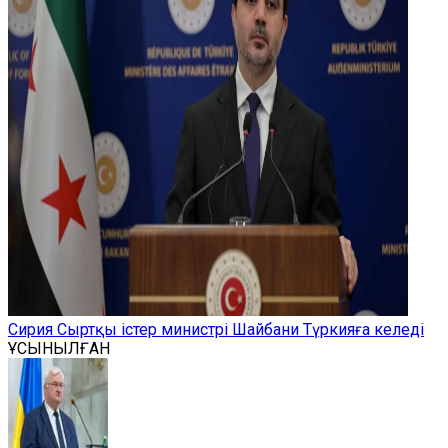
Сирия Сыртқы істер министрі Шайбани Түркияға келеді
ҰСЫНЫЛҒАН