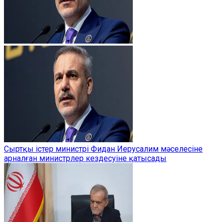
Сыртқы істер министрі Фидан Иерусалим мәселесіне
арналған министрлер кездесуіне қатысады