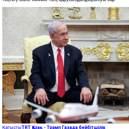
Қатысты
TRT Қазақ - Трамп Газада бейбітшілік