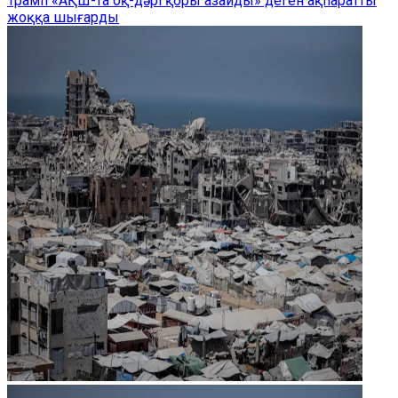
Трамп «АҚШ-та оқ-дәрі қоры азайды» деген ақпаратты
жоққа шығарды