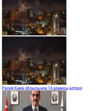
Ресей Киев облысында 14 адамды өлтірді