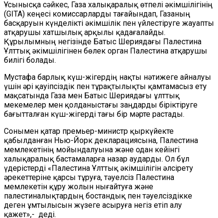
Ұсынысқа сәйкес, Газа
х
алықаралық
ө
тпелі
ә
кімшілігінің
(GITA) кеңесі комиссарларды тағайындап, Газаның
басқаруын күнделікті әкімшілік пен үйлестіруге жауапты
атқарушы хатшылық арқылы қадағалайды.
Құрылымның негізінде Батыс
Шериядағы
Палестина
Ұлттық әкімшілігінен бөлек орган Палестина
а
тқарушы
б
илігі
болады.
Мустафа барлық күш-жігердің нақты нәтижеге айналуы
үшін әрі қауіпсіздік пен тұрақтылықты қамтамасыз ету
мақсатында Газа мен Батыс
Шериядағы
ұлттық
мекемелер мен қолданыстағы заңдарды біріктіруге
бағытталған күш-жігерді тағы бір мәрте растады.
Сонымен қатар
п
ремьер-министр қыркүйекте
қабылданған Нью-Йорк декларациясына
,
Палестина
мемлекетінің мойындалуына және одан кейінгі
халықаралық бастамаларға назар аударды. Ол бұл
үдерістерді
«
Палестина Ұлттық әкімшілігін әлсірету
әрекеттеріне қарсы тұруға, тәуелсіз Палестина
мемлекетін құру
жолын
нығайтуға және
палестиналық
тардың
бостандық пен тәуелсіздікке
деген ұмтылысын жүзеге асыруға
негіз етіп алу
қажет
»,-
деді.