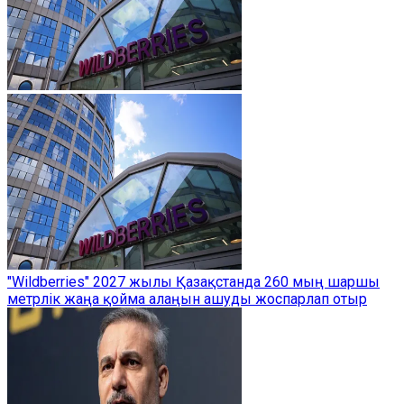
"Wildberries" 2027 жылы Қазақстанда 260 мың шаршы
метрлік жаңа қойма алаңын ашуды жоспарлап отыр