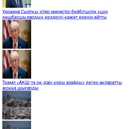
Украина Сыртқы істер министрі бейбітшілік үшін
көшбасшылардың кездесуі қажет екенін айтты
Трамп «АҚШ-та оқ-дәрі қоры азайды» деген ақпаратты
жоққа шығарды