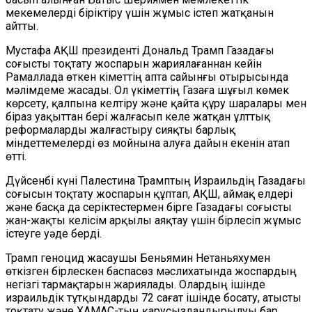
мекемелерді біріктіру үшін жұмыс істеп жатқанын
айтты.
Мустафа АҚШ
п
резиденті Дональд Трамп Газадағы
соғысты тоқтату жоспарын жарияла
ғаннан кейін
Рамаллада өткен Үкіметтің апта сайынғы отырысын
да
мәлімдеме жасады.
Ол үкіметтің Газаға шұғыл көмек
көрсету, қалпына келтіру және қайта
құру
шаралары
мен
біраз уақыттан бері жалғасып келе жатқан ұлттық
реформаларды жалғастыру сияқты барлық
міндеттемелерді өз мойнына алуға дайын екенін атап
өтті.
Дүйсенбі күні Палестина Трамптың Израильдің Газадағы
соғысын тоқтату жоспарын құптап, АҚШ
,
аймақ елдері
және
басқа да серіктестермен бірге Газадағы соғысты
жан-жақты келісім арқылы аяқтау үшін бірлесіп жұмыс
істеуге уәде берді.
Трамп
геноцид жасаушы
Б
е
ньямин Нетаньяхумен
өткізген бірлескен баспасөз мәслихатында жоспардың
негізгі тармақтарын жариялады. Олардың ішінде
израильдік тұтқындарды 72 сағат ішінде босату, атысты
тоқтату және ХАМАС-тың қарусыздандырылуы бар.