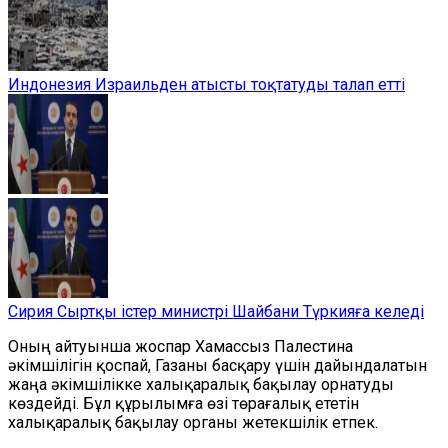
Индонезия Израильден атысты тоқтатуды талап етті
Сирия Сыртқы істер министрі Шайбани Түркияға келеді
Оның айтуынша
жоспар Х
амассыз
Палестина
әкімшілігін қоспай, Газаны басқару үшін дайындалатын
жаңа әкімшілікке халықаралық бақылау орнатуды
көздейді. Бұл құрылымға өзі төрағалық ететін
халықаралық бақылау органы жетекшілік етпек.