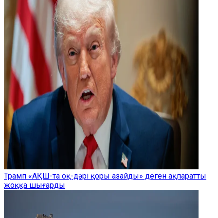
Трамп «АҚШ-та оқ-дәрі қоры азайды» деген ақпаратты
жоққа шығарды