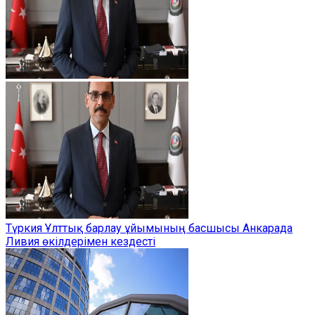
Түркия Ұлттық барлау ұйымының басшысы Анкарада
Ливия өкілдерімен кездесті