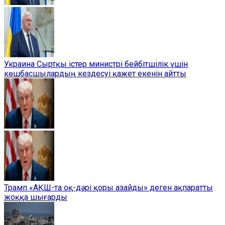
Украина Сыртқы істер министрі бейбітшілік үшін
көшбасшылардың кездесуі қажет екенін айтты
Трамп «АҚШ-та оқ-дәрі қоры азайды» деген ақпаратты
жоққа шығарды