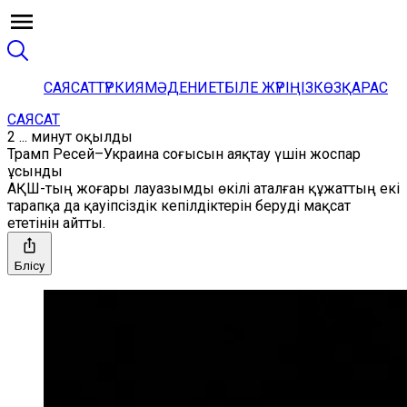
САЯСАТ
ТҮРКИЯ
МӘДЕНИЕТ
БІЛЕ ЖҮРІҢІЗ
КӨЗҚАРАС
САЯСАТ
2 ... минут оқылды
Трамп Ресей–Украина соғысын аяқтау үшін жоспар
ұсынды
АҚШ-тың жоғары лауазымды өкілі аталған құжаттың екі
тарапқа да қауіпсіздік кепілдіктерін беруді мақсат
ететінін айтты.
Бөлісу