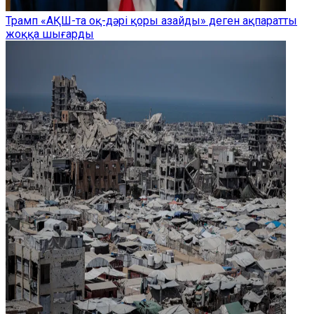
Трамп «АҚШ-та оқ-дәрі қоры азайды» деген ақпаратты
жоққа шығарды