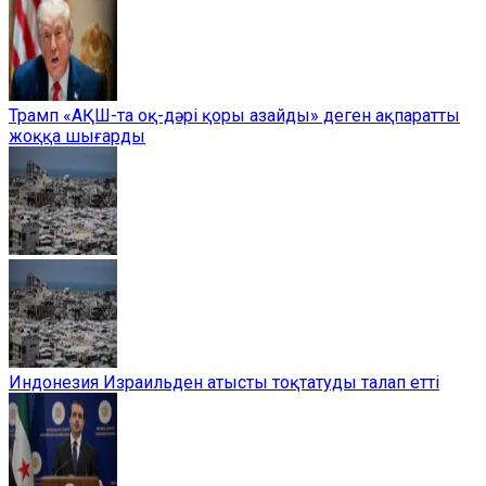
Трамп «АҚШ-та оқ-дәрі қоры азайды» деген ақпаратты
жоққа шығарды
Индонезия Израильден атысты тоқтатуды талап етті