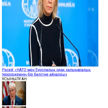
Ресей: «НАТО мен Еуропалық одақ халықаралық
терроризмнің бір бөлігіне айналды»
ҰСЫНЫЛҒАН