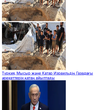
Түркия, Мысыр және Катар Израильдің Газадағы
әрекеттерін қатаң айыптады