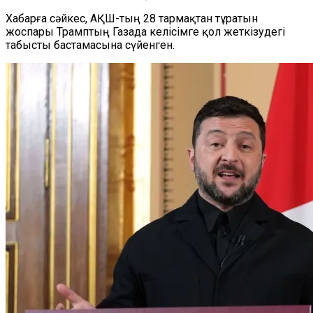
Хабарға сәйкес, АҚШ-тың 28 тармақтан тұратын
жоспары Трамптың Газада келісімге қол жеткізудегі
табысты бастамасына сүйенген.