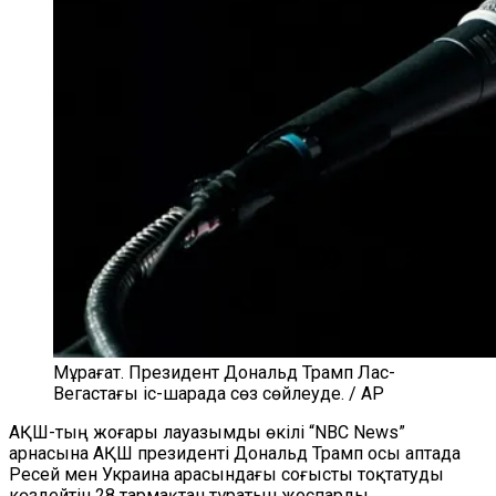
Мұрағат. Президент Дональд Трамп Лас-
Вегастағы іс-шарада сөз сөйлеуде. / AP
АҚШ-тың жоғары лауазымды өкілі “NBC News”
арнасына АҚШ президенті Дональд Трамп осы аптада
Ресей мен Украина арасындағы соғысты тоқтатуды
көздейтін 28 тармақтан тұратын жоспарды