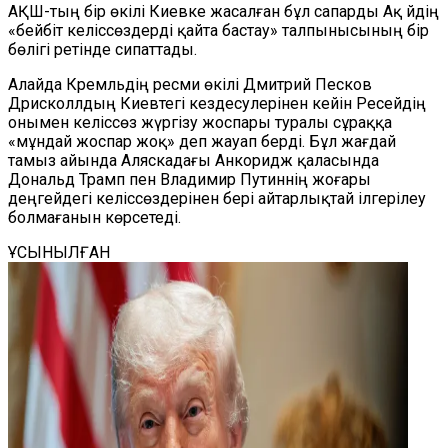
АҚШ-тың бір өкілі Киевке жасалған бұл сапарды Ақ Үйдің
«бейбіт келіссөздерді қайта бастау» талпынысының бір
бөлігі ретінде сипаттады.
Алайда Кремльдің ресми өкілі Дмитрий Песков
Дрисколлдың Киевтегі кездесулерінен кейін Ресейдің
онымен келіссөз жүргізу жоспары туралы сұраққа
«мұндай жоспар жоқ» деп жауап берді. Бұл жағдай
тамыз айында Аляскадағы Анкоридж қаласында
Дональд Трамп пен Владимир Путиннің жоғары
деңгейдегі келіссөздерінен бері айтарлықтай ілгерілеу
болмағанын көрсетеді.
ҰСЫНЫЛҒАН