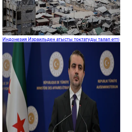
Индонезия Израильден атысты тоқтатуды талап етті