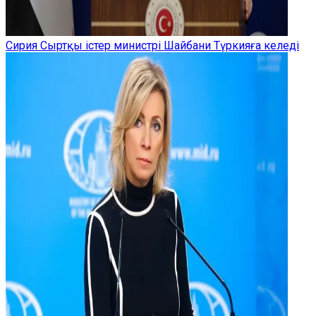
Сирия Сыртқы істер министрі Шайбани Түркияға келеді