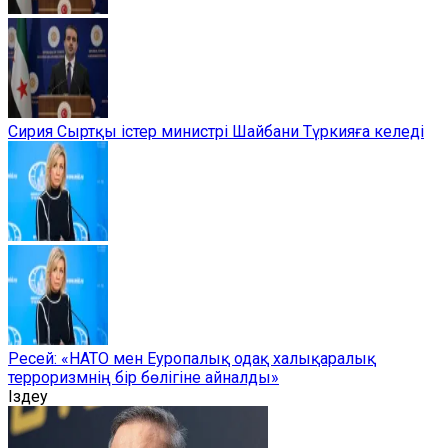
Сирия Сыртқы істер министрі Шайбани Түркияға келеді
Ресей: «НАТО мен Еуропалық одақ халықаралық
терроризмнің бір бөлігіне айналды»
Іздеу