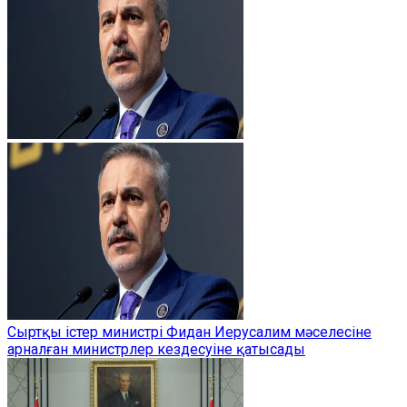
Сыртқы істер министрі Фидан Иерусалим мәселесіне
арналған министрлер кездесуіне қатысады