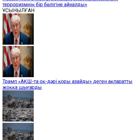
терроризмнің бір бөлігіне айналды»
ҰСЫНЫЛҒАН
Трамп «АҚШ-та оқ-дәрі қоры азайды» деген ақпаратты
жоққа шығарды