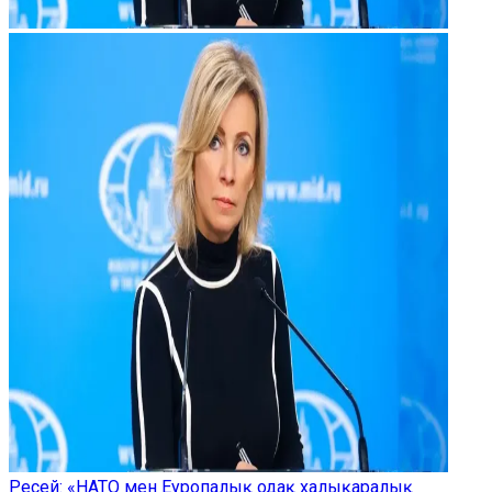
Ресей: «НАТО мен Еуропалық одақ халықаралық