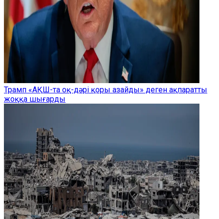
Трамп «АҚШ-та оқ-дәрі қоры азайды» деген ақпаратты
жоққа шығарды