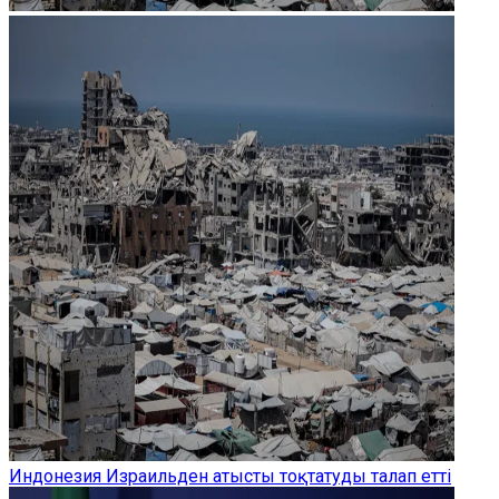
Индонезия Израильден атысты тоқтатуды талап етті