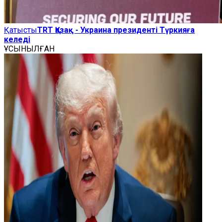
Қатысты
TRT Қазақ - Украина президенті Түркияға
келеді
ҰСЫНЫЛҒАН