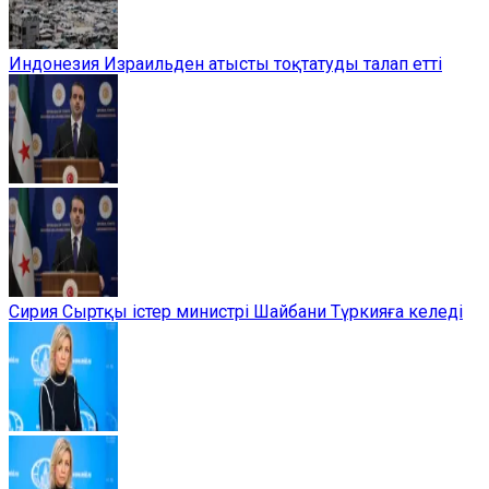
Индонезия Израильден атысты тоқтатуды талап етті
Сирия Сыртқы істер министрі Шайбани Түркияға келеді