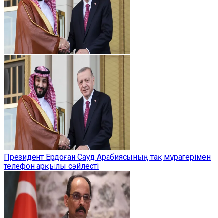
Президент Ердоған Сауд Арабиясының тақ мұрагерімен
телефон арқылы сөйлесті