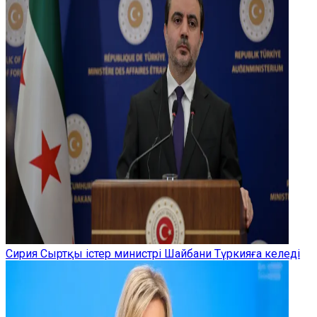
Сирия Сыртқы істер министрі Шайбани Түркияға келеді