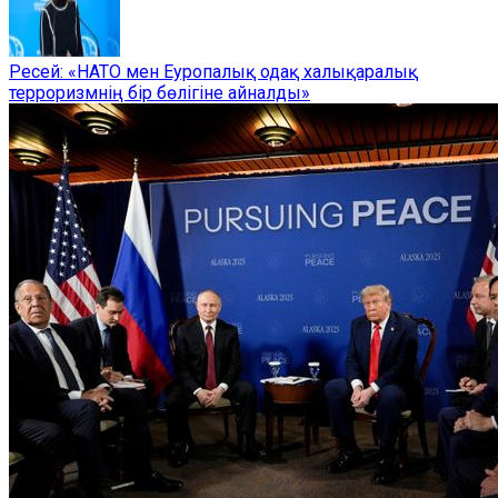
Ресей: «НАТО мен Еуропалық одақ халықаралық
терроризмнің бір бөлігіне айналды»