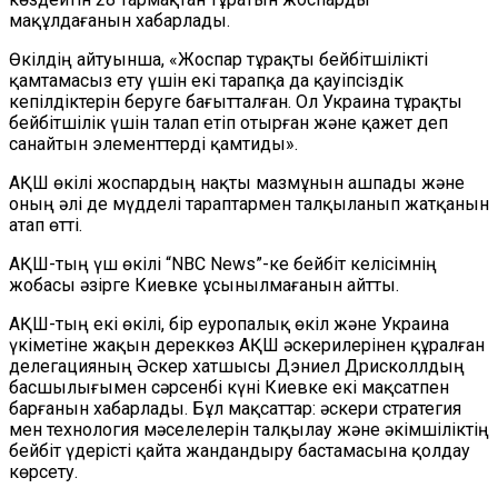
мақұлдағанын хабарлады.
Өкілдің айтуынша, «Жоспар тұрақты бейбітшілікті
қамтамасыз ету үшін екі тарапқа да қауіпсіздік
кепілдіктерін беруге бағытталған. Ол Украина тұрақты
бейбітшілік үшін талап етіп отырған және қажет деп
санайтын элементтерді қамтиды».
АҚШ өкілі жоспардың нақты мазмұнын ашпады және
оның әлі де мүдделі тараптармен талқыланып жатқанын
атап өтті.
АҚШ-тың үш өкілі “NBC News”-ке бейбіт келісімнің
жобасы әзірге Киевке ұсынылмағанын айтты.
АҚШ-тың екі өкілі, бір еуропалық өкіл және Украина
үкіметіне жақын дереккөз АҚШ әскерилерінен құралған
делегацияның Әскер хатшысы Дэниел Дрисколлдың
басшылығымен сәрсенбі күні Киевке екі мақсатпен
барғанын хабарлады. Бұл мақсаттар: әскери стратегия
мен технология мәселелерін талқылау және әкімшіліктің
бейбіт үдерісті қайта жандандыру бастамасына қолдау
көрсету.