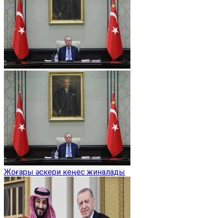
Жоғары әскери кеңес жиналады