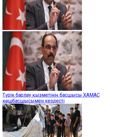
Түрік барлау қызметінің басшысы ХАМАС
көшбасшысымен кездесті