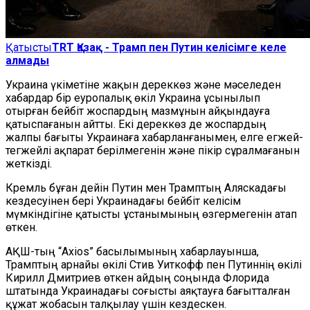
Қатысты
TRT Қазақ - Трамп пен Путин келісімге келе
алмады
Украина үкіметіне жақын дереккөз және мәселеден
хабардар бір еуропалық өкіл Украина ұсынылып
отырған бейбіт жоспардың мазмұнын айқындауға
қатыспағанын айтты. Екі дереккөз де жоспардың
жалпы бағыты Украинаға хабарланғанымен, елге егжей-
тегжейлі ақпарат берілмегенін және пікір сұралмағанын
жеткізді.
Кремль бұған дейін Путин мен Трамптың Аляскадағы
кездесуінен бері Украинадағы бейбіт келісім
мүмкіндігіне қатысты ұстанымының өзгермегенін атап
өткен.
АҚШ-тың “Axios” басылымының хабарлауынша,
Трамптың арнайы өкілі Стив Уиткофф пен Путиннің өкілі
Кирилл Дмитриев өткен айдың соңында Флорида
штатында Украинадағы соғысты аяқтауға бағытталған
құжат жобасын талқылау үшін кездескен.