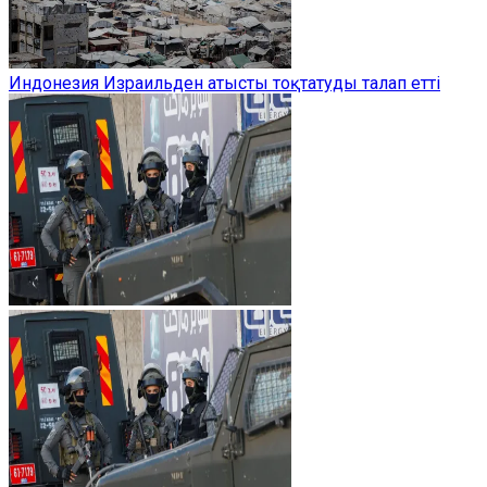
Индонезия Израильден атысты тоқтатуды талап етті