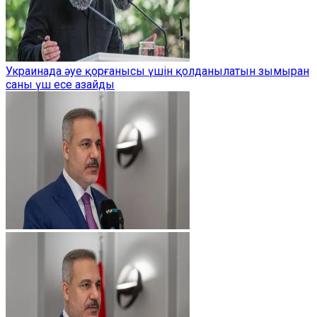
Украинада әуе қорғанысы үшін қолданылатын зымыран
саны үш есе азайды