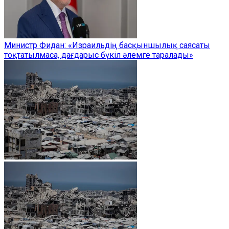
Министр Фидан: «Израильдің басқыншылық саясаты
тоқтатылмаса, дағдарыс бүкіл әлемге таралады»