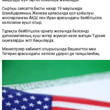
Сыртқы саясатта басты назар 19 маусымда
Швейцарияның Женева қаласында қол қойылуы
жоспарланған АҚШ пен Иран арасындағы бейбітшілік
келісіміне ауып отыр.
Тұрақты бейбітшілік орнату жолында белсенді
дипломатиялық күш-жігер жұмсап келе жатқан Түркия
оқиғаларды жіті бақылауда.
Министрлер кабинеті отырысында Вашингтон мен
Тегеран арасындағы келісім үдерісі де талқыланбақ.