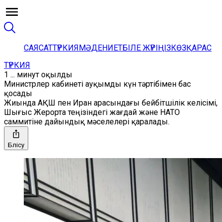
САЯСАТ
ТҮРКИЯ
МӘДЕНИЕТ
БІЛЕ ЖҮРІҢІЗ
КӨЗҚАРАС
ТҮРКИЯ
1 ... минут оқылды
Министрлер кабинеті ауқымды күн тәртібімен бас
қосады
Жиында АҚШ пен Иран арасындағы бейбітшілік келісімі,
Шығыс Жерорта теңізіндегі жағдай және НАТО
саммитіне дайындық мәселелері қаралады.
Бөлісу