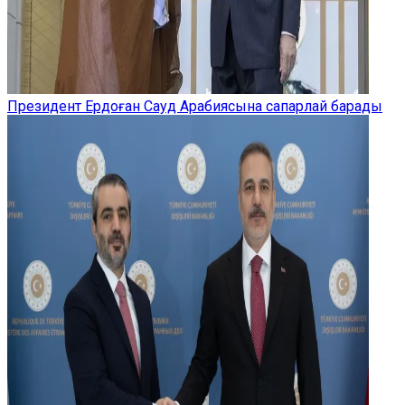
Президент Ердоған Сауд Арабиясына сапарлай барады