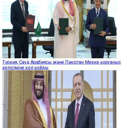
Түркия, Сауд Арабиясы және Пәкістан Мекке қорғаныс
келісіміне қол қойды