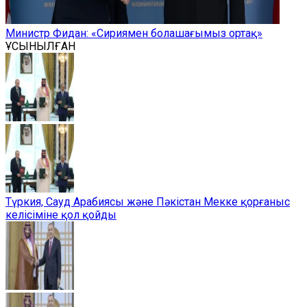
Министр Фидан: «Сириямен болашағымыз ортақ»
ҰСЫНЫЛҒАН
Түркия, Сауд Арабиясы және Пәкістан Мекке қорғаныс
келісіміне қол қойды