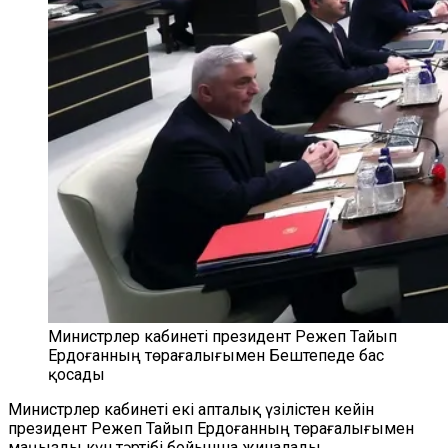
Министрлер кабинеті президент Режеп Тайып
Ердоғанның төрағалығымен Бештепеде бас
қосады
Министрлер кабинеті екі апталық үзілістен кейін
президент Режеп Тайып Ердоғанның төрағалығымен
маңызды күн тәртібі бойынша жиналады.