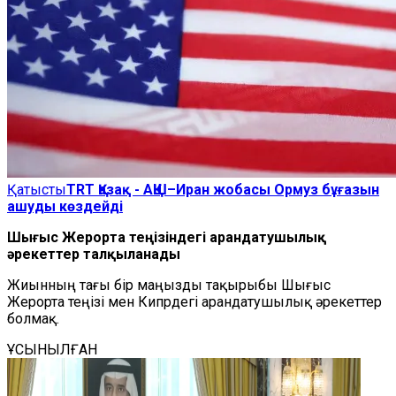
Қатысты
TRT Қазақ - АҚШ–Иран жобасы Ормуз бұғазын
ашуды көздейді
Шығыс Жерорта теңізіндегі арандатушылық
әрекеттер талқыланады
Жиынның тағы бір маңызды тақырыбы Шығыс
Жерорта теңізі мен Кипрдегі арандатушылық әрекеттер
болмақ.
ҰСЫНЫЛҒАН