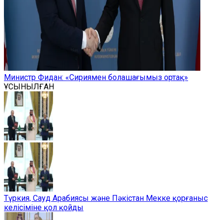
Министр Фидан: «Сириямен болашағымыз ортақ»
ҰСЫНЫЛҒАН
Түркия, Сауд Арабиясы және Пәкістан Мекке қорғаныс
келісіміне қол қойды