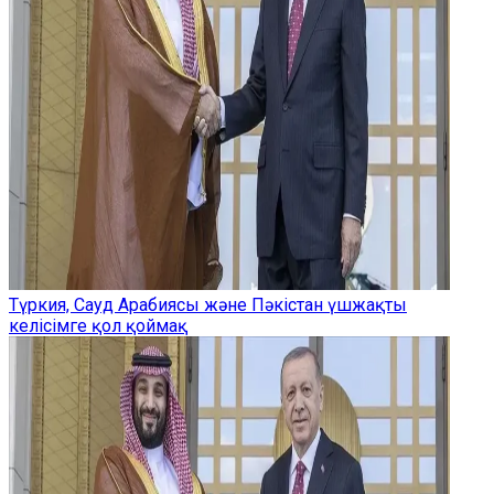
Түркия, Сауд Арабиясы және Пәкістан үшжақты
келісімге қол қоймақ