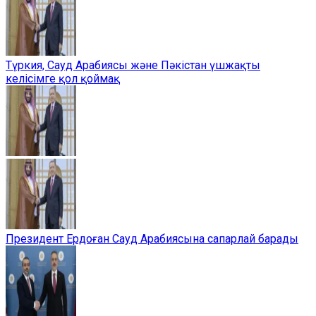
Түркия, Сауд Арабиясы және Пәкістан үшжақты
келісімге қол қоймақ
Президент Ердоған Сауд Арабиясына сапарлай барады