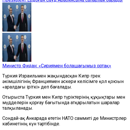
Министр Фидан: «Сириямен болашағымыз ортақ»
Түркия Израильмен жақындасқан Кипр грек
әкімшілігінің Франциямен әскери келісімге қол қоюын
«аралдағы іріткі» деп бағалады.
Отырыста Түркия мен Кипр түріктерінің құқықтары мен
мүдделерін қорғау бағытында атқарылатын шаралар
талқыланады.
Сондай-ақ Анкарада өтетін НАТО саммиті де Министрлер
кабинетінің күн тәртібінде.