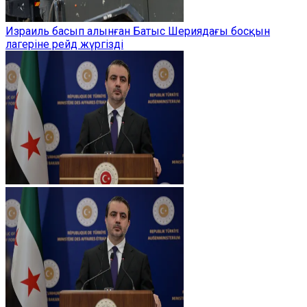
Израиль басып алынған Батыс Шериядағы босқын
лагеріне рейд жүргізді