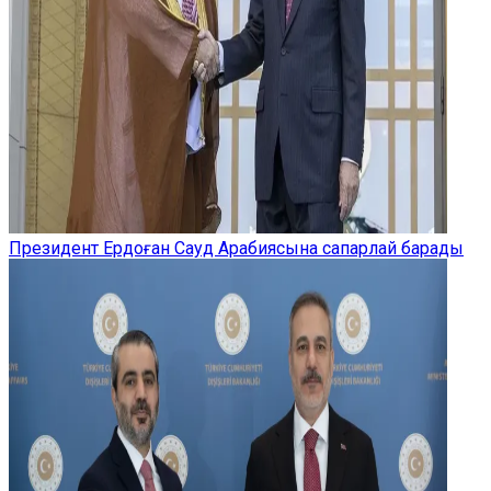
Президент Ердоған Сауд Арабиясына сапарлай барады