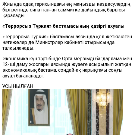
Жиында одақ тарихындағы ең маңызды кездесулердің
бірі ретінде сипатталған саммитке дайындық барысы
қаралады.
«Террорсыз Түркия» бастамасының қазіргі ахуалы
«Террорсыз Түркия» бастамасы аясында қол жеткізілген
нәтижелер де Министрлер кабинеті отырысында
талқыланады.
Экономика күн тәртібінде Орта мерзімді бағдарлама мен
12-ші даму жоспары аясында жүзеге асырылып жатқан
экономикалық бастама, сондай-ақ нарықтағы соңғы
ахуал бағаланады.
ҰСЫНЫЛҒАН