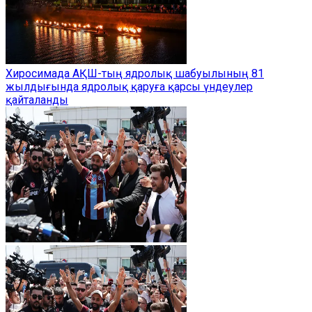
Хиросимада АҚШ-тың ядролық шабуылының 81
жылдығында ядролық қаруға қарсы үндеулер
қайталанды