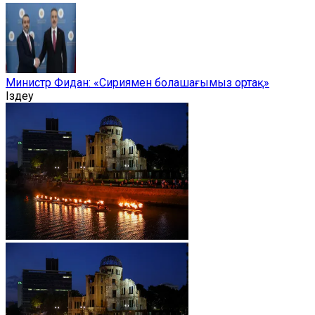
Министр Фидан: «Сириямен болашағымыз ортақ»
Іздеу