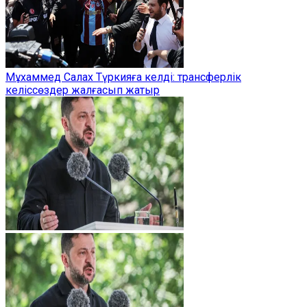
Мұхаммед Салах Түркияға келді: трансферлік
келіссөздер жалғасып жатыр