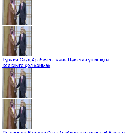
Түркия, Сауд Арабиясы және Пәкістан үшжақты
келісімге қол қоймақ
Президент Ердоған Сауд Арабиясына сапарлай барады