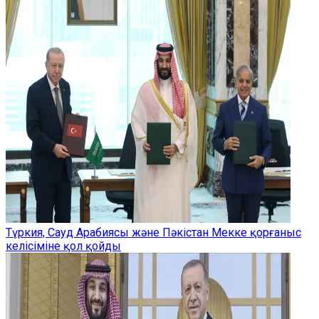
Түркия, Сауд Арабиясы және Пәкістан Мекке қорғаныс
келісіміне қол қойды