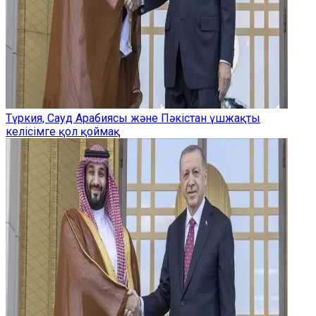
Түркия, Сауд Арабиясы және Пәкістан үшжақты
келісімге қол қоймақ