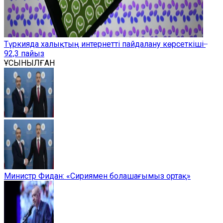
Түркияда халықтың интернетті пайдалану көрсеткіші ̶
92,3 пайыз
ҰСЫНЫЛҒАН
Министр Фидан: «Сириямен болашағымыз ортақ»