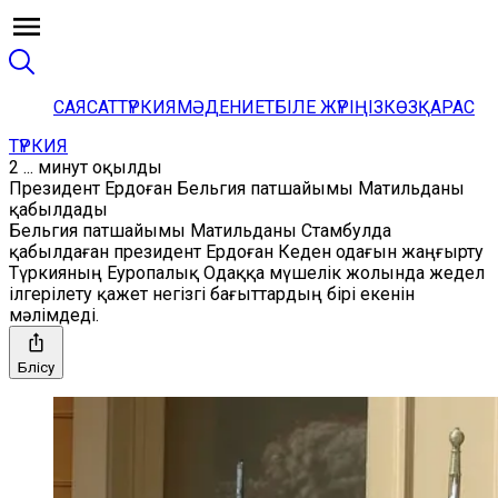
САЯСАТ
ТҮРКИЯ
МӘДЕНИЕТ
БІЛЕ ЖҮРІҢІЗ
КӨЗҚАРАС
ТҮРКИЯ
2 ... минут оқылды
Президент Ердоған Бельгия патшайымы Матильданы
қабылдады
Бельгия патшайымы Матильданы Стамбулда
қабылдаған президент Ердоған Кеден одағын жаңғырту
Түркияның Еуропалық Одаққа мүшелік жолында жедел
ілгерілету қажет негізгі бағыттардың бірі екенін
мәлімдеді.
Бөлісу