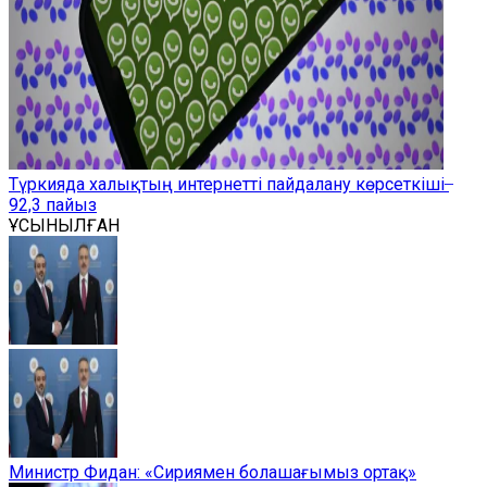
Түркияда халықтың интернетті пайдалану көрсеткіші ̶
92,3 пайыз
ҰСЫНЫЛҒАН
Министр Фидан: «Сириямен болашағымыз ортақ»