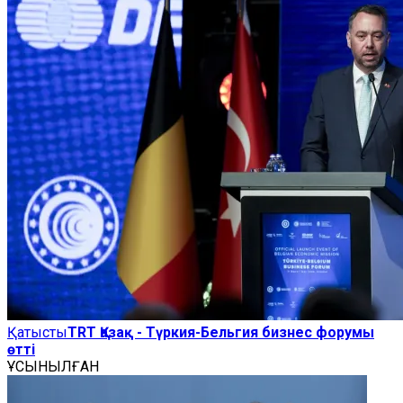
Қатысты
TRT Қазақ - Түркия-Бельгия бизнес форумы
өтті
ҰСЫНЫЛҒАН