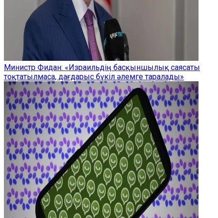
Министр Фидан: «Израильдің басқыншылық саясаты
тоқтатылмаса, дағдарыс бүкіл әлемге таралады»