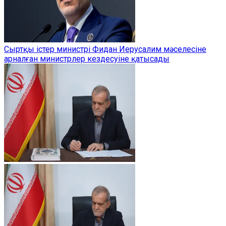
Сыртқы істер министрі Фидан Иерусалим мәселесіне
арналған министрлер кездесуіне қатысады