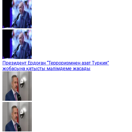
Президент Ердоған “Терроризмнен азат Түркия”
жобасына қатысты мәлімдеме жасады