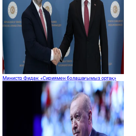
Министр Фидан: «Сириямен болашағымыз ортақ»