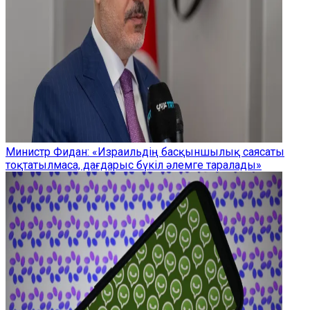
Министр Фидан: «Израильдің басқыншылық саясаты
тоқтатылмаса, дағдарыс бүкіл әлемге таралады»