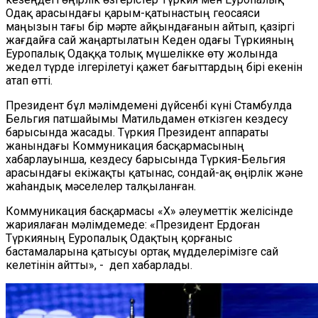
Одақ арасындағы қарым-қатынастың геосаяси
маңызын тағы бір мәрте айқындағанын айтып, қазіргі
жағдайға сай жаңартылатын Кеден одағы Түркияның
Еуропалық Одаққа толық мүшелікке өту жолында
жедел түрде ілгерілетуі қажет бағыттардың бірі екенін
атап өтті.
Президент бұл мәлімдемені дүйсенбі күні Стамбулда
Бельгия патшайымы Матильдамен өткізген кездесу
барысында жасады. Түркия Президент аппараты
жанындағы Коммуникация басқармасының
хабарлауынша, кездесу барысында Түркия-Бельгия
арасындағы екіжақты қатынас, сондай-ақ өңірлік және
жаһандық мәселелер талқыланған.
Коммуникация басқармасы «X» әлеуметтік желісінде
жариялаған мәлімдемеде: «Президент Ердоған
Түркияның Еуропалық Одақтың қорғаныс
бастамаларына қатысуы ортақ мүдделерімізге сай
келетінін айтты», - деп хабарлады.