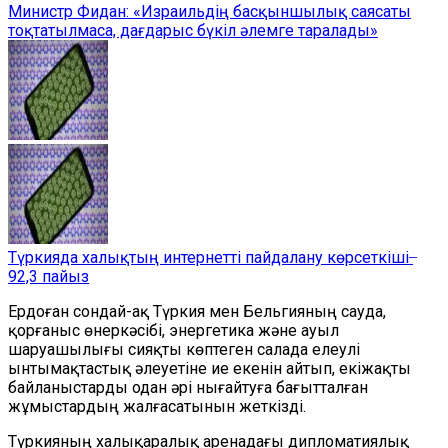
Министр Фидан: «Израильдің басқыншылық саясаты
тоқтатылмаса, дағдарыс бүкіл әлемге таралады»
Түркияда халықтың интернетті пайдалану көрсеткіші ̶
92,3 пайыз
Ердоған сондай-ақ Түркия мен Бельгияның сауда,
қорғаныс өнеркәсібі, энергетика және ауыл
шаруашылығы сияқты көптеген салада елеулі
ынтымақтастық әлеуетіне ие екенін айтып, екіжақты
байланыстарды одан әрі нығайтуға бағытталған
жұмыстардың жалғасатынын жеткізді.
Түркияның халықаралық аренадағы дипломатиялық