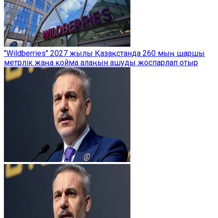
"Wildberries" 2027 жылы Қазақстанда 260 мың шаршы
метрлік жаңа қойма алаңын ашуды жоспарлап отыр