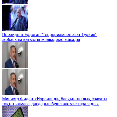
Президент Ердоған “Терроризмнен азат Түркия”
жобасына қатысты мәлімдеме жасады
Министр Фидан: «Израильдің басқыншылық саясаты
тоқтатылмаса, дағдарыс бүкіл әлемге таралады»