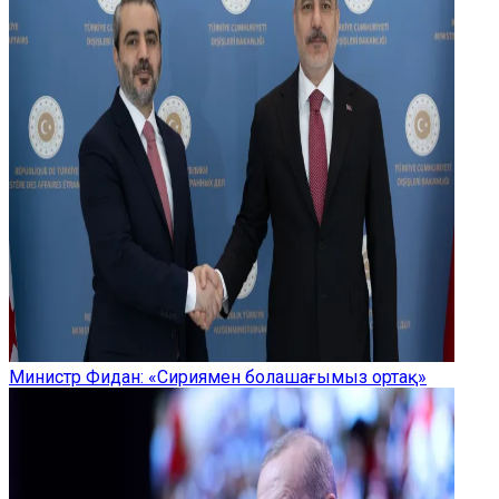
Министр Фидан: «Сириямен болашағымыз ортақ»