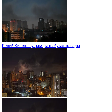
Ресей Киевке ауқымды шабуыл жасады