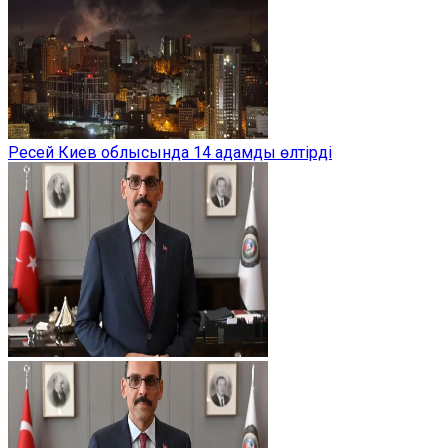
Ресей Киев облысында 14 адамды өлтірді