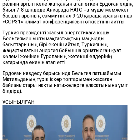
рөлінің артып келе жатқанын атап өткен Ердоған елдің
биыл 7-8 шілдеде Анкарада НАТО-ға мүше мемлекет
басшыларының саммитін, ал 9-20 қараша аралығында
«COP31» климат конференциясын өткізетінін айтты.
Түркия президенті жасыл энергетикаға көшу
Бельгиямен ынтымақтастықтың маңызды
бағыттарының бірі екенін айтып, Түркияның
жаңартылатын энергия бойынша орнатылған қуат
көлемі жөнінен Еуропаның жетекші елдерінің
қатарында екенін атап өтті.
Ердоған кездесу барысында Бельгия патшайымы
Матильданың түрік іскер топтарымен жасаған
байланыстары нақты нәтижелерге ұласатынына үміт
білдірді.
ҰСЫНЫЛҒАН