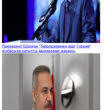
Президент Ердоған “Терроризмнен азат Түркия”
жобасына қатысты мәлімдеме жасады