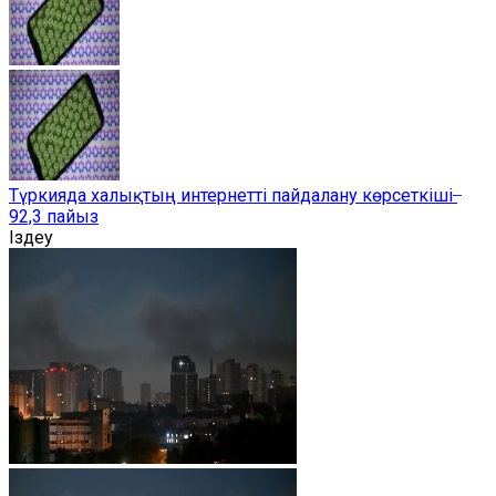
Түркияда халықтың интернетті пайдалану көрсеткіші ̶
92,3 пайыз
Іздеу