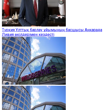
Түркия Ұлттық барлау ұйымының басшысы Анкарада
Ливия өкілдерімен кездесті