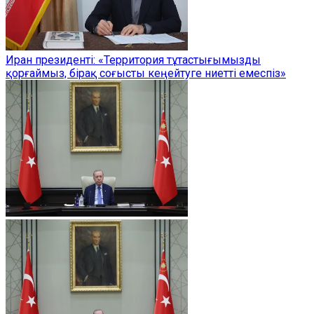
Иран президенті: «Территория тұтастығымызды
қорғаймыз, бірақ соғысты кеңейтуге ниетті емеспіз»