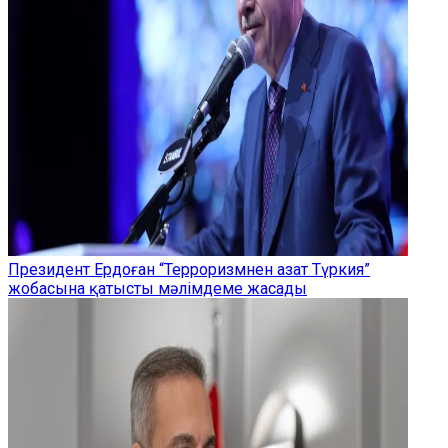
Президент Ердоған “Терроризмнен азат Түркия”
жобасына қатысты мәлімдеме жасады