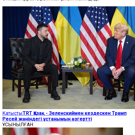
Қатысты
TRT Қазақ - Зеленскиймен кездескен Трамп
Ресей жөніндегі ұстанымын өзгертті
ҰСЫНЫЛҒАН