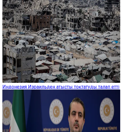
Индонезия Израильден атысты тоқтатуды талап етті