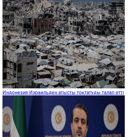
Индонезия Израильден атысты тоқтатуды талап етті