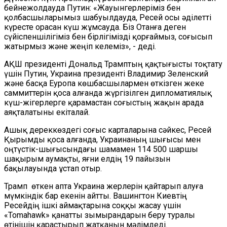
бейнежолдауда Путин: «Жауынгерлеріміз бен
қолбасшыларымыз шабуылдауда, Ресей осы әділетті
күресте орасан күш жұмсауда. Біз Отанға деген
сүйіспеншілігіміз бен бірлігімізді қорғаймыз, соғысып
жатырмыз және жеңіп келеміз», - деді.
АҚШ президенті Дональд Трамптың қақтығысты тоқтату
үшін Путин, Украина президенті Владимир Зеленский
және басқа Еуропа көшбасшылармен өткізген жеке
саммиттерін қоса алғанда жүргізілген дипломатиялық
күш-жігерлерге қарамастан соғыстың жақын арада
аяқталатыны екіталай.
Ашық дереккөздегі соғыс карталарына сәйкес, Ресей
Қырымды қоса алғанда, Украинаның шығысы мен
оңтүстік-шығысындағы шамамен 114 500 шаршы
шақырым аумақты, яғни елдің 19 пайызын
бақылауында ұстап отыр.
Трамп өткен апта Украина жерлерін қайтарып алуға
мүмкіндік бар екенін айтты. Вашингтон Киевтің
Ресейдің ішкі аймақтарына соққы жасау үшін
«Tomahawk» қанатты зымырандарын беру туралы
өтінішін қарастырып жатқанын мәлімдеді.