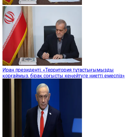
Иран президенті: «Территория тұтастығымызды
қорғаймыз, бірақ соғысты кеңейтуге ниетті емеспіз»