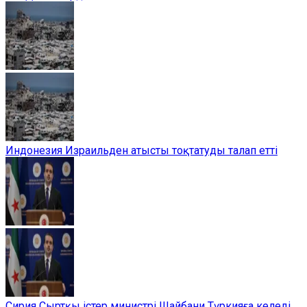
Индонезия Израильден атысты тоқтатуды талап етті
Сирия Сыртқы істер министрі Шайбани Түркияға келеді