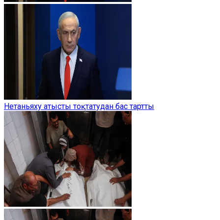
Нетаньяху атысты тоқтатудан бас тартты