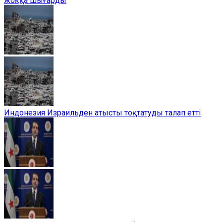
жоққа шығарды
Индонезия Израильден атысты тоқтатуды талап етті