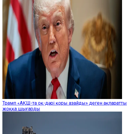
Трамп «АҚШ-та оқ-дәрі қоры азайды» деген ақпаратты
жоққа шығарды