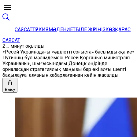
САЯСАТ
ТҮРКИЯ
МӘДЕНИЕТ
БІЛЕ ЖҮРІҢІЗ
КӨЗҚАРАС
САЯСАТ
2 ... минут оқылды
«Ресей Украинадағы «әділетті соғыста» басымдыққа ие»
Путиннің бұл мәлімдемесі Ресей Қорғаныс министрлігі
Украинаның шығысындағы Донецк өңірінде
орналасқан стратегиялық маңызы бар екі алғы шепті
бақылауға алғанын хабарлағаннан кейін жасалды.
Бөлісу