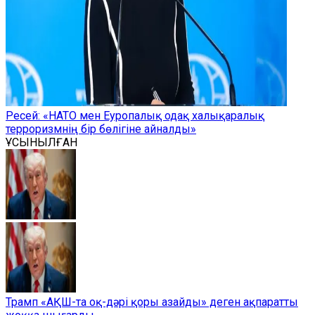
Ресей: «НАТО мен Еуропалық одақ халықаралық
терроризмнің бір бөлігіне айналды»
ҰСЫНЫЛҒАН
Трамп «АҚШ-та оқ-дәрі қоры азайды» деген ақпаратты