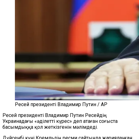
Ресей президенті Владимир Путин / AP
Ресей президенті Владимир Путин Ресейдің
Украинадағы «әділетті күрес» деп атаған соғыста
басымдыққа қол жеткізгенін мәлімдеді.
Дүйсенбі күні Кремльдің ресми сайтында жарияланған