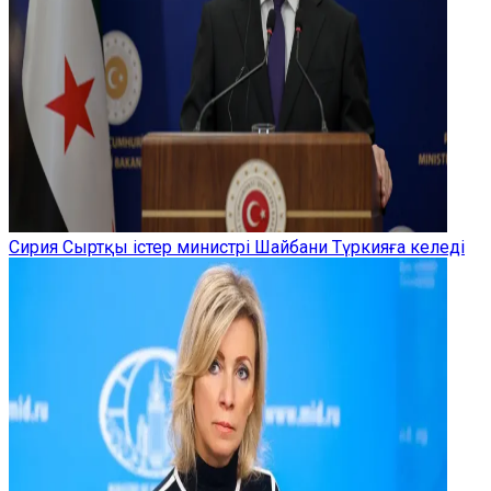
Сирия Сыртқы істер министрі Шайбани Түркияға келеді