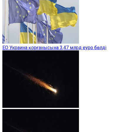
ЕО Украина қорғанысына 3,47 млрд еуро бөлді