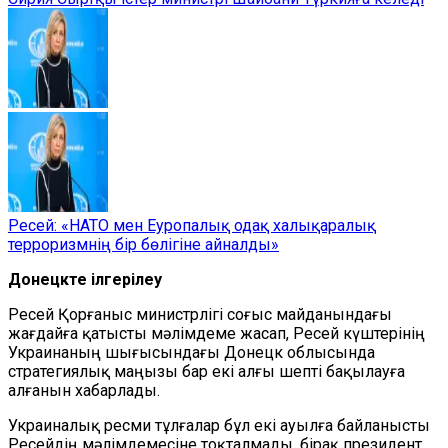
Ресей: «НАТО мен Еуропалық одақ халықаралық
терроризмнің бір бөлігіне айналды»
Донецкте ілгерілеу
Ресей Қорғаныс министрлігі соғыс майданындағы
жағдайға қатысты мәлімдеме жасап, Ресей күштерінің
Украинаның шығысындағы Донецк облысында
стратегиялық маңызы бар екі алғы шепті бақылауға
алғанын хабарлады.
Украиналық ресми тұлғалар бұл екі ауылға байланысты
Ресейдің мәлімдемесіне тоқталмады, бірақ президент