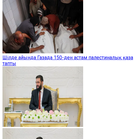
Шілде айында Газада 150-ден астам палестиналық қаза
тапты