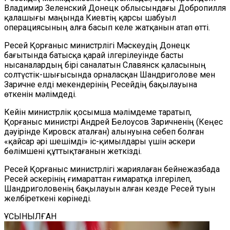
Владимир Зеленский Донецк облысындағы Добропилля
қалашығы маңында Киевтің қарсы шабуыл
операциясының алға басып келе жатқанын атап өтті.
Ресей Қорғаныс министрлігі Мәскеудің Донецк
бағытында батысқа қарай ілгерілеуінде басты
нысаналардың бірі саналатын Славянск қаласының
солтүстік-шығысында орналасқан Шандриголове мен
Заричне елді мекендерінің Ресейдің бақылауына
өткенін мәлімдеді.
Кейін министрлік қосымша мәлімдеме таратып,
Қорғаныс министрі Андрей Белоусов Заричненің (Кеңес
дәуірінде Кировск аталған) алынуына себеп болған
«қайсар әрі шешімді» іс-қимылдары үшін әскери
бөлімшені құттықтағанын жеткізді.
Ресей Қорғаныс министрлігі жариялаған бейнежазбада
Ресей әскерінің ғимараттан ғимаратқа ілгерілеп,
Шандриголовенің бақылауын алған кезде Ресей туын
желбіреткені көрінеді.
ҰСЫНЫЛҒАН