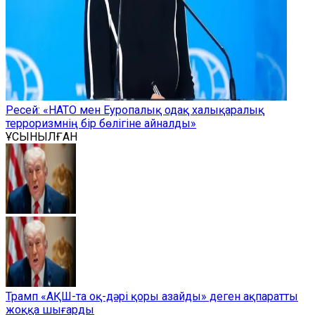
Ресей: «НАТО мен Еуропалық одақ халықаралық
терроризмнің бір бөлігіне айналды»
ҰСЫНЫЛҒАН
Трамп «АҚШ-та оқ-дәрі қоры азайды» деген ақпаратты
жоққа шығарды