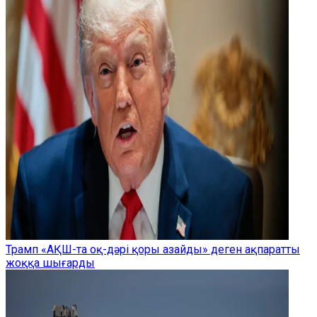
Трамп «АҚШ-та оқ-дәрі қоры азайды» деген ақпаратты
жоққа шығарды