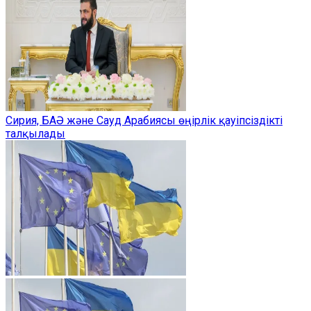
Сирия, БАӘ және Сауд Арабиясы өңірлік қауіпсіздікті
талқылады