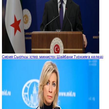
Сирия Сыртқы істер министрі Шайбани Түркияға келеді