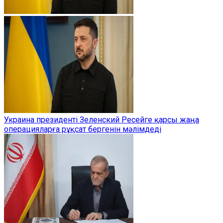
Украина президенті Зеленский Ресейге қарсы жаңа
операцияларға рұқсат бергенін мәлімдеді