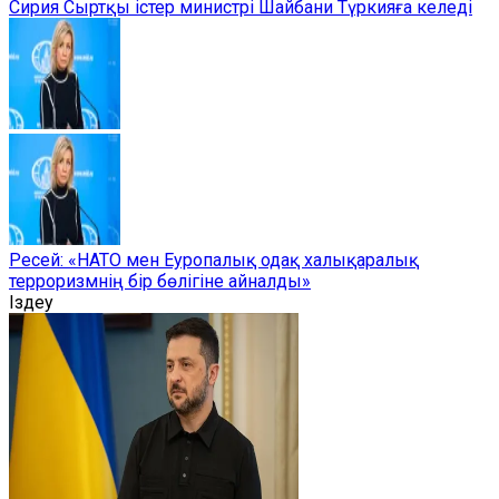
Сирия Сыртқы істер министрі Шайбани Түркияға келеді
Ресей: «НАТО мен Еуропалық одақ халықаралық
терроризмнің бір бөлігіне айналды»
Іздеу