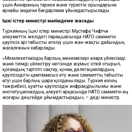
үшін Анкараның тарихи және туристік орындарына
арнайы мәдени бағдарлама ұйымдастырылады.
Ішкі істер министрі мәлімдеме жасады
Түркияның Ішкі істер министрі Мұстафа Чифтчи
әлеуметтік желідегі парақшасында НАТО саммитін
қауіпсіз әрі табысты өткізу үшін жан-жақты дайындық
жасалғанын хабарлады.
«Мемлекетіміздің барлық мекемелері өзара үйлесімді
және тиімді үйлестіру негізінде жұмыс істей отырып,
қоғамдық тәртіпті сақтау, қонақ делегациялардың
қауіпсіздігін қамтамасыз ету және саммиттің табысты
өтуі үшін барлық шара қолданылады. Түркия өзінің
тәжірибесі, қуатты қауіпсіздік инфрақұрылымы және
институционалдық әлеуеті арқасында НАТО саммитін ең
жоғары деңгейде ұйымдастырады», – деді министр.