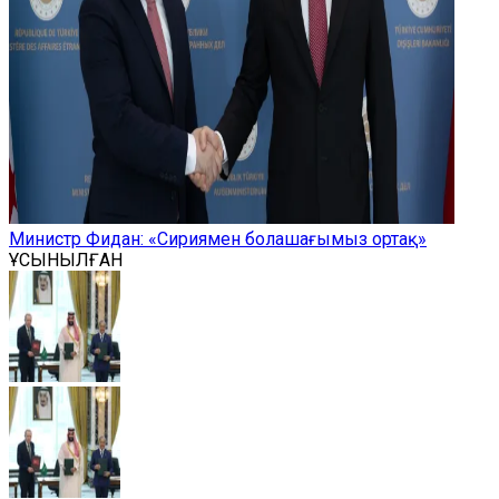
Министр Фидан: «Сириямен болашағымыз ортақ»
ҰСЫНЫЛҒАН