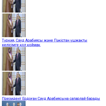
Түркия, Сауд Арабиясы және Пәкістан үшжақты
келісімге қол қоймақ
Президент Ердоған Сауд Арабиясына сапарлай барады