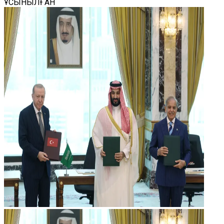
ҰСЫНЫЛҒАН