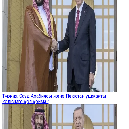
Түркия, Сауд Арабиясы және Пәкістан үшжақты
келісімге қол қоймақ