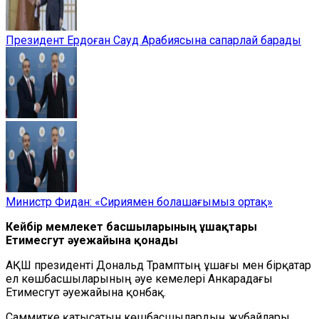
Президент Ердоған Сауд Арабиясына сапарлай барады
Министр Фидан: «Сириямен болашағымыз ортақ»
Кейбір мемлекет басшыларының ұшақтары
Етимесгут әуежайына қонады
АҚШ президенті Дональд Трамптың ұшағы мен бірқатар
ел көшбасшыларының әуе кемелері Анкарадағы
Етимесгут әуежайына қонбақ.
Саммитке қатысатын көшбасшылардың жұбайлары