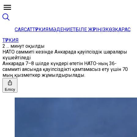
САЯСАТ
ТҮРКИЯ
МӘДЕНИЕТ
БІЛЕ ЖҮРІҢІЗ
КӨЗҚАРАС
ТҮРКИЯ
2 ... минут оқылды
НАТО саммиті кезінде Анкарада қауіпсіздік шаралары
күшейтіледі
Анкарада 7–8 шілде күндері өтетін НАТО-ның 36-
саммиті аясында қауіпсіздікті қамтамасыз ету үшін 70
мың қызметкер жұмылдырылады.
Бөлісу