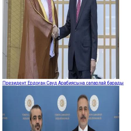
Президент Ердоған Сауд Арабиясына сапарлай барады