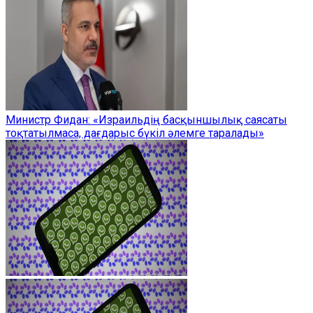
Министр Фидан: «Израильдің басқыншылық саясаты
тоқтатылмаса, дағдарыс бүкіл әлемге таралады»