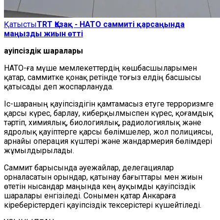
Қатысты
TRT Қазақ - НАТО саммиті қарсаңында
маңызды жиын өтті
Қауіпсіздік шаралары
НАТО-ға мүше мемлекеттердің көшбасшыларымен
қатар, саммитке қонақ ретінде тоғыз елдің басшысы
қатысады деп жоспарлануда.
Іс-шараның қауіпсіздігін қамтамасыз етуге терроризмге
қарсы күрес, барлау, киберқылмыспен күрес, қоғамдық
тәртіп, химиялық, биологиялық, радиологиялық және
ядролық қауіптерге қарсы бөлімшелер, жол полициясы,
арнайы операция күштері және жандармерия бөлімдері
жұмылдырылады.
Саммит барысында әуежайлар, делегациялар
орналасатын орындар, қатынау бағыттары мен жиын
өтетін нысандар маңында кең ауқымды қауіпсіздік
шаралары енгізіледі. Сонымен қатар Анкараға
кіреберістердегі қауіпсіздік тексерістері күшейтіледі.