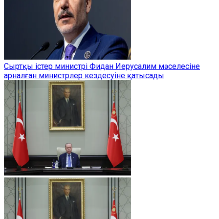
Сыртқы істер министрі Фидан Иерусалим мәселесіне
арналған министрлер кездесуіне қатысады