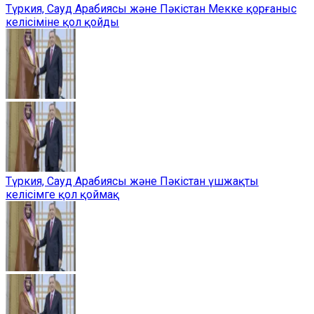
Түркия, Сауд Арабиясы және Пәкістан Мекке қорғаныс
келісіміне қол қойды
Түркия, Сауд Арабиясы және Пәкістан үшжақты
келісімге қол қоймақ