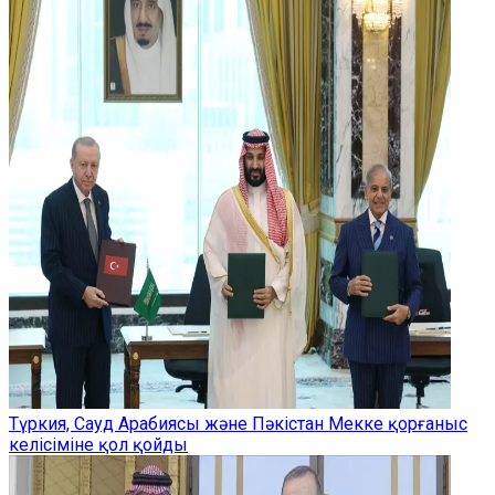
Түркия, Сауд Арабиясы және Пәкістан Мекке қорғаныс
келісіміне қол қойды