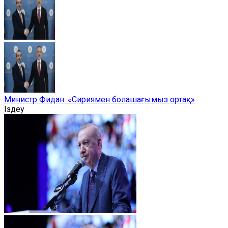
Министр Фидан: «Сириямен болашағымыз ортақ»
Іздеу