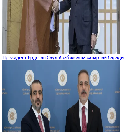
Президент Ердоған Сауд Арабиясына сапарлай барады