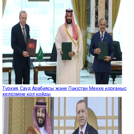
Түркия, Сауд Арабиясы және Пәкістан Мекке қорғаныс
келісіміне қол қойды