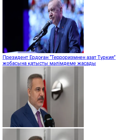
Президент Ердоған “Терроризмнен азат Түркия”
жобасына қатысты мәлімдеме жасады