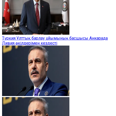
Түркия Ұлттық барлау ұйымының басшысы Анкарада
Ливия өкілдерімен кездесті