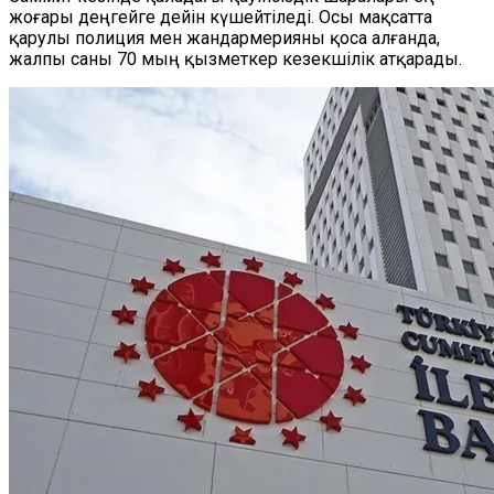
жоғары деңгейге дейін күшейтіледі. Осы мақсатта
қарулы полиция мен жандармерияны қоса алғанда,
жалпы саны 70 мың қызметкер кезекшілік атқарады.