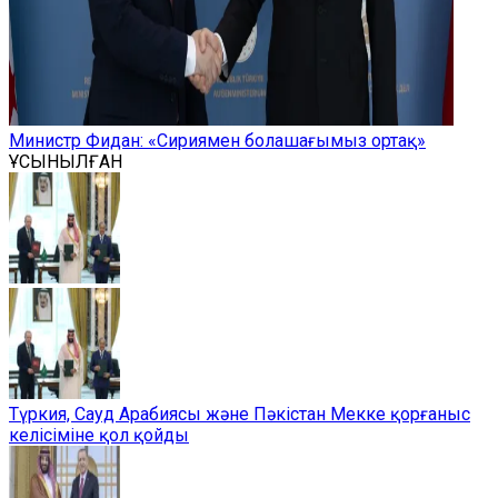
Министр Фидан: «Сириямен болашағымыз ортақ»
ҰСЫНЫЛҒАН
Түркия, Сауд Арабиясы және Пәкістан Мекке қорғаныс
келісіміне қол қойды