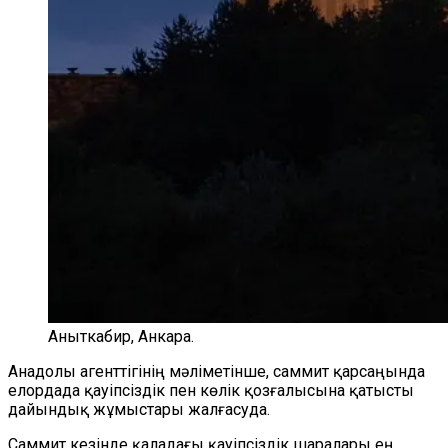
Аныткабир, Анкара.
Анадолы агенттігінің мәліметінше, саммит қарсаңында
елордада қауіпсіздік пен көлік қозғалысына қатысты
дайындық жұмыстары жалғасуда.
Саммит кезінде қаладағы қауіпсіздік шаралары ең