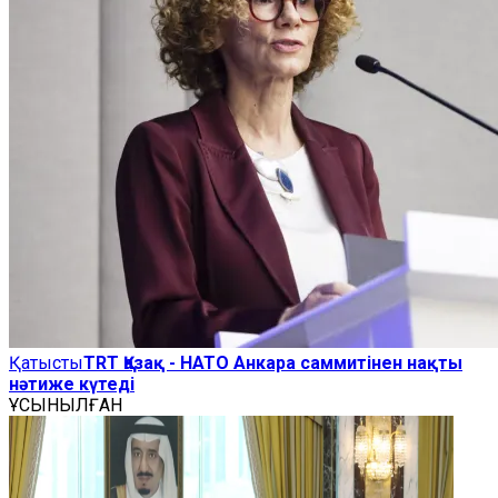
Қатысты
TRT Қазақ - НАТО Анкара саммитінен нақты
нәтиже күтеді
ҰСЫНЫЛҒАН