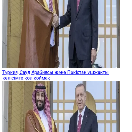
Түркия, Сауд Арабиясы және Пәкістан үшжақты
келісімге қол қоймақ