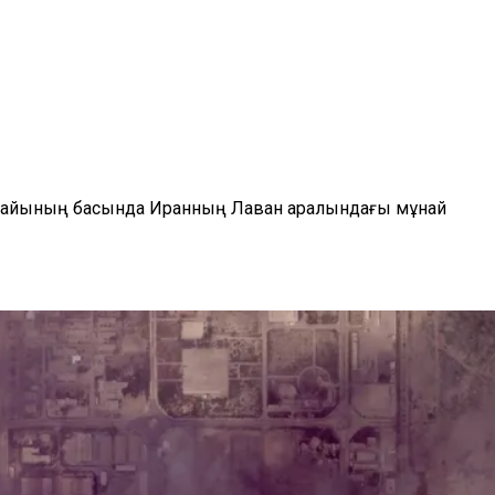
әуір айының басында Иранның Лаван аралындағы мұнай