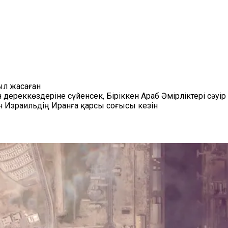
ыл жасаған
ан дереккөздеріне сүйенсек, Біріккен Араб Әмірліктері с
 Израильдің Иранға қарсы соғысы кезін