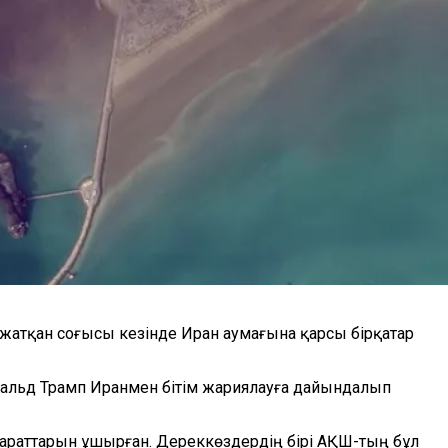
 жатқан соғысы кезінде Иран аумағына қарсы бірқатар
альд Трамп Иранмен бітім жариялауға дайындалып
параттарын ұшырған. Дереккөздердің бірі АҚШ-тың бұл