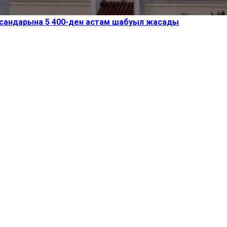
ысандарына 5 400-ден астам шабуыл жасады