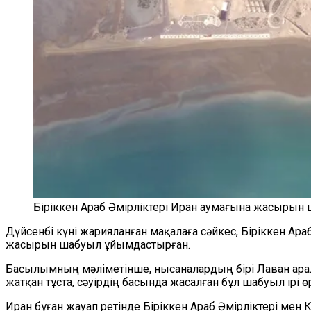
Біріккен Араб Әмірліктері Иран аумағына жасырын 
Дүйсенбі күні жарияланған мақалаға сәйкес, Біріккен Ар
жасырын шабуыл ұйымдастырған.
Басылымның мәліметінше, нысаналардың бірі Лаван ара
жатқан тұста, сәуірдің басында жасалған бұл шабуыл ірі
Иран бұған жауап ретінде Біріккен Араб Әмірліктері м