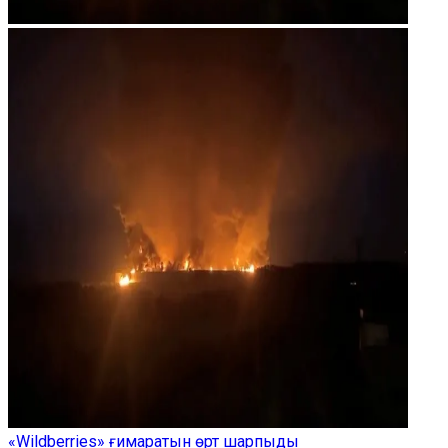
«Wildberries» ғимаратын өрт шарпыды