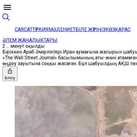
САЯСАТ
ТҮРКИЯ
МӘДЕНИЕТ
БІЛЕ ЖҮРІҢІЗ
КӨЗҚАРАС
ӘЛЕМ ЖАҢАЛЫҚТАРЫ
2 ... минут оқылды
Біріккен Араб Әмірліктері Иран аумағына жасырын шабу
«The Wall Street Journal» басылымының аты-жөні атамағ
өңдеу зауытына соққы жасаған. Бұл шабуылдың АҚШ пен
Бөлісу