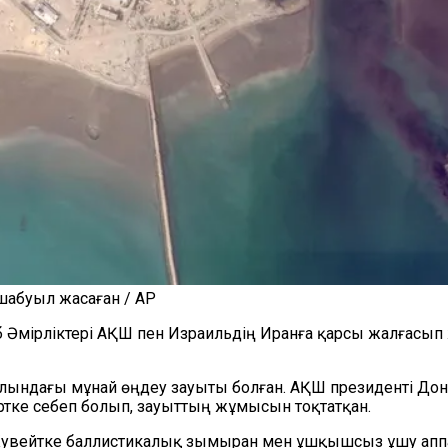
шабуыл жасаған / AP
аб Әмірліктері АҚШ пен Израильдің Иранға қарсы жалғасып
лындағы мұнай өңдеу зауыты болған. АҚШ президенті Дон
 өртке себеп болып, зауыттың жұмысын тоқтатқан.
ен Кувейтке баллистикалық зымыран мен ұшқышсыз ұшу ап