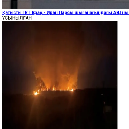
Қатысты
TRT Қазақ - Иран Парсы шығанағындағы АҚШ н
ҰСЫНЫЛҒАН