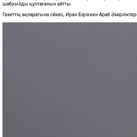
шабуылды құптағанын айтты.
Газеттің ақпаратына сйкес, Иран Біріккен Араб Әмірлікт