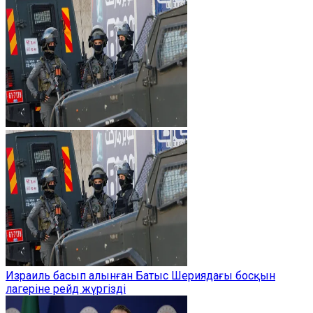
Израиль басып алынған Батыс Шериядағы босқын
лагеріне рейд жүргізді