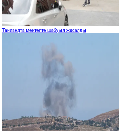
Таиландта мектепте шабуыл жасалды