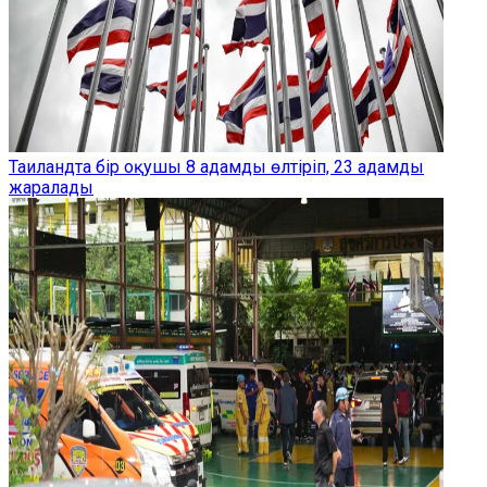
Таиландта бір оқушы 8 адамды өлтіріп, 23 адамды
жаралады