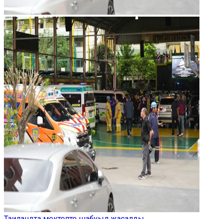
Таиландта мектепте шабуыл жасалды