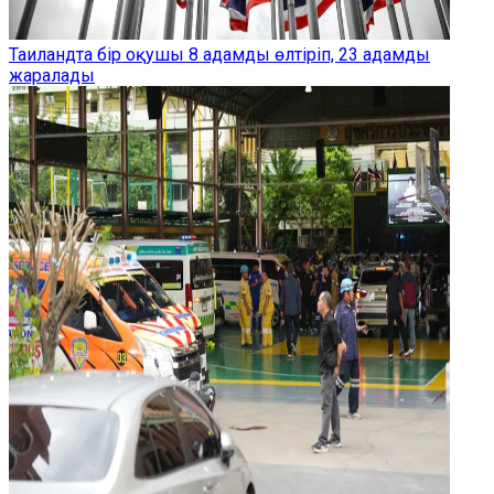
Таиландта бір оқушы 8 адамды өлтіріп, 23 адамды
жаралады