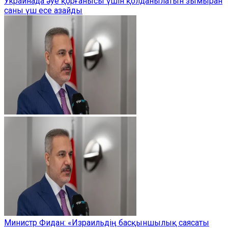
Украинада әуе қорғанысы үшін қолданылатын зымыран
саны үш есе азайды
Министр Фидан: «Израильдің басқыншылық саясаты