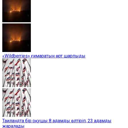
«Wildberries» ғимаратын өрт шарпыды
Таиландта бір оқушы 8 адамды өлтіріп, 23 адамды
жаралады