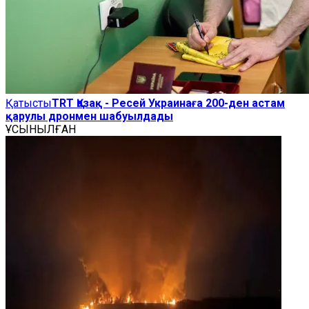
Қатысты
TRT Қазақ - Ресей Украинаға 200-ден астам
қарулы дронмен шабуылдады
ҰСЫНЫЛҒАН