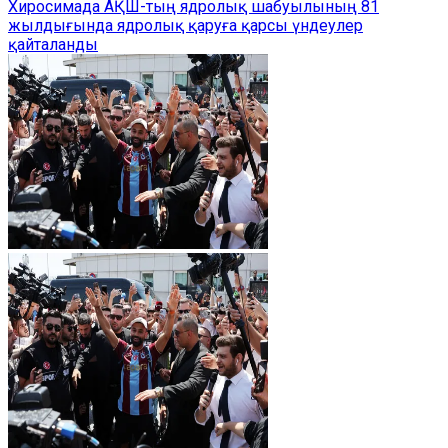
Хиросимада АҚШ-тың ядролық шабуылының 81
жылдығында ядролық қаруға қарсы үндеулер
қайталанды