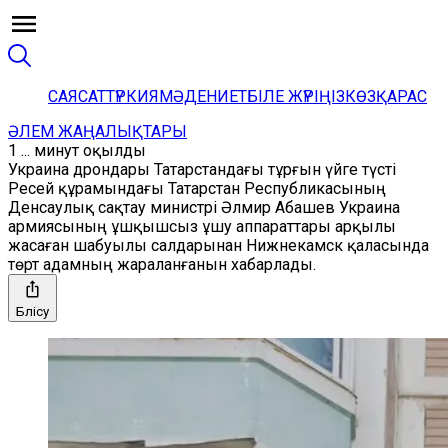
САЯСАТ
ТҮРКИЯ
МӘДЕНИЕТ
БІЛЕ ЖҮРІҢІЗ
КӨЗҚАРАС
ӘЛЕМ ЖАҢАЛЫҚТАРЫ
1 ... минут оқылды
Украина дрондары Татарстандағы тұрғын үйге түсті
Ресей құрамындағы Татарстан Республикасының
Денсаулық сақтау министрі Әлмир Абашев Украина
армиясының ұшқышсыз ұшу аппараттары арқылы
жасаған шабуылы салдарынан Нижнекамск қаласында
төрт адамның жараланғанын хабарлады.
Бөлісу