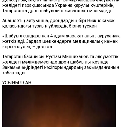
желідегі парақшасында Украина қарулы күштерінің
Татарстанға дрон шабуылын жасағанын мәлімдеді.
Абашевтің айтуынша, дрондардың бірі Нижнекамск
қаласындағы тұрғын үйлердің біріне түскен.
«Шабуыл салдарынан 4 адам жарақат алып, ауруханаға
жеткізілді. Зардап шеккендерге медициналық көмек
көрсетілуде», – деді ол.
Татарстан басшысы Рустам Минниханов та әлеуметтік
желідегі мәлімдемесінде дрон шабуылы кезінде
Закамье өңіріндегі кәсіпорындардың зақымданғанын
хабарлады.
ҰСЫНЫЛҒАН