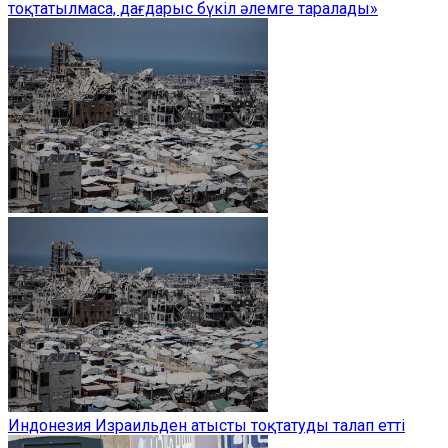
тоқтатылмаса, дағдарыс бүкіл әлемге таралады»
Индонезия Израильден атысты тоқтатуды талап етті