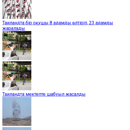
Таиландта бір оқушы 8 адамды өлтіріп, 23 адамды
жаралады
Таиландта мектепте шабуыл жасалды