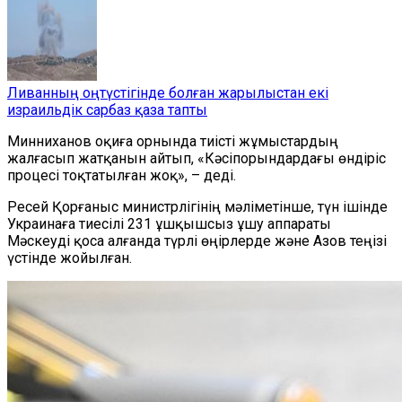
Ливанның оңтүстігінде болған жарылыстан екі
израильдік сарбаз қаза тапты
Минниханов оқиға орнында тиісті жұмыстардың
жалғасып жатқанын айтып, «Кәсіпорындардағы өндіріс
процесі тоқтатылған жоқ», – деді.
Ресей Қорғаныс министрлігінің мәліметінше, түн ішінде
Украинаға тиесілі 231 ұшқышсыз ұшу аппараты
Мәскеуді қоса алғанда түрлі өңірлерде және Азов теңізі
үстінде жойылған.