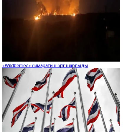
«Wildberries» ғимаратын өрт шарпыды