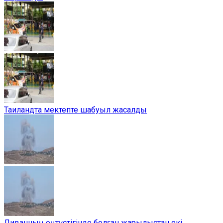
Таиландта мектепте шабуыл жасалды
Ливанның оңтүстігінде болған жарылыстан екі