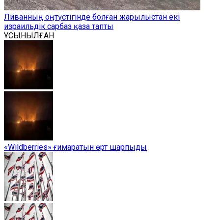
Ливанның оңтүстігінде болған жарылыстан екі
израильдік сарбаз қаза тапты
ҰСЫНЫЛҒАН
«Wildberries» ғимаратын өрт шарпыды