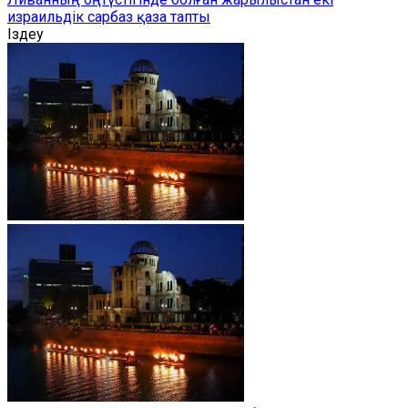
израильдік сарбаз қаза тапты
Іздеу