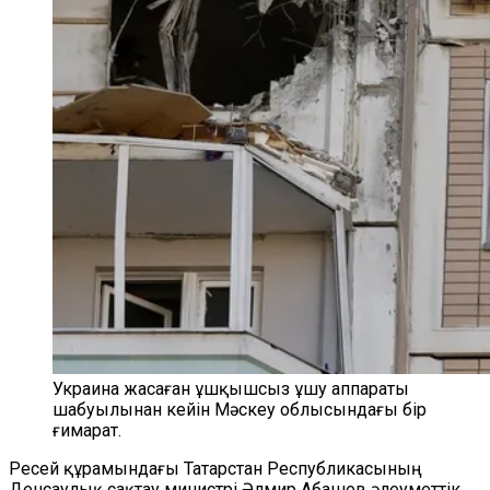
Украина жасаған ұшқышсыз ұшу аппараты
шабуылынан кейін Мәскеу облысындағы бір
ғимарат.
Ресей құрамындағы Татарстан Республикасының
Денсаулық сақтау министрі Әлмир Абашев әлеуметтік