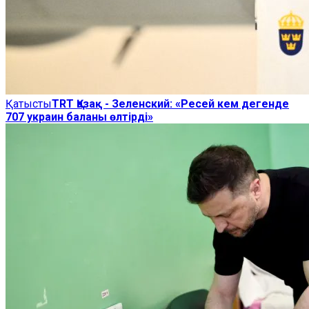
Қатысты
TRT Қазақ - Зеленский: «Ресей кем дегенде
707 украин баланы өлтірді»