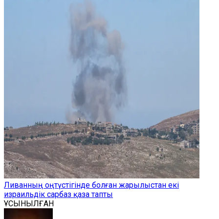
Ливанның оңтүстігінде болған жарылыстан екі
израильдік сарбаз қаза тапты
ҰСЫНЫЛҒАН