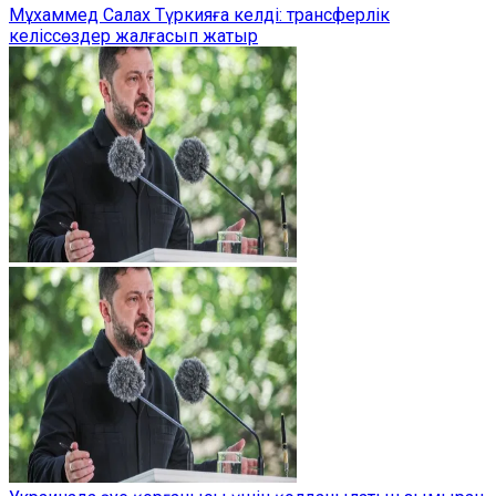
Мұхаммед Салах Түркияға келді: трансферлік
келіссөздер жалғасып жатыр