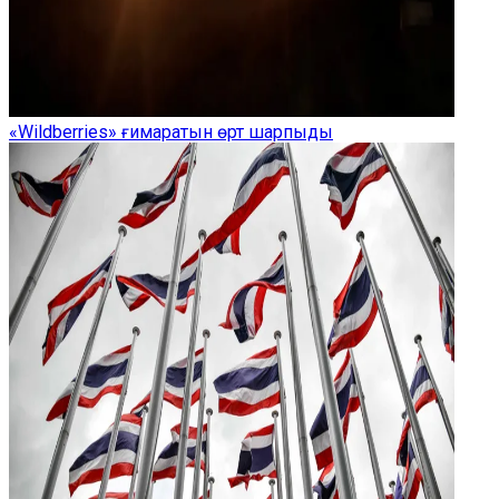
«Wildberries» ғимаратын өрт шарпыды