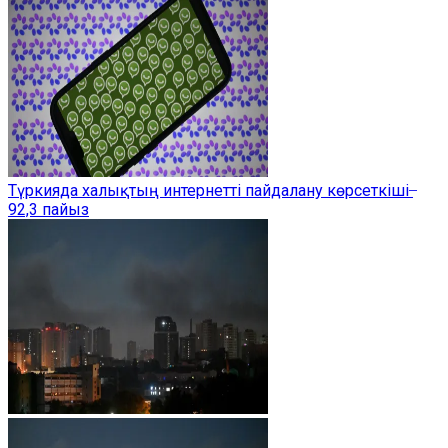
Түркияда халықтың интернетті пайдалану көрсеткіші ̶
92,3 пайыз