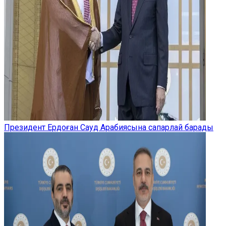
Президент Ердоған Сауд Арабиясына сапарлай барады