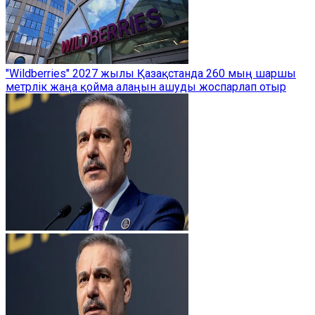
"Wildberries" 2027 жылы Қазақстанда 260 мың шаршы
метрлік жаңа қойма алаңын ашуды жоспарлап отыр