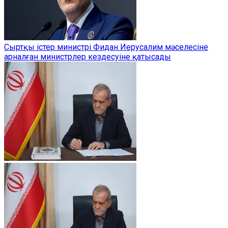
Сыртқы істер министрі Фидан Иерусалим мәселесіне
арналған министрлер кездесуіне қатысады