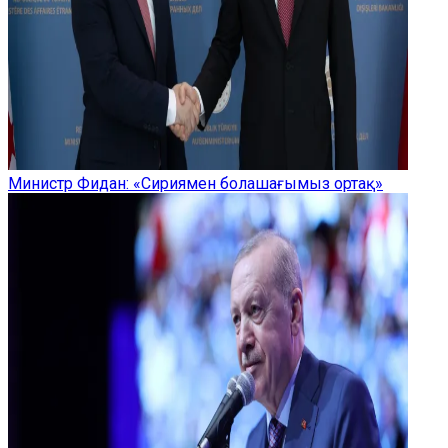
Министр Фидан: «Сириямен болашағымыз ортақ»