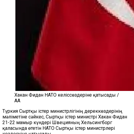
Хакан Фидан НАТО келіссөздеріне қатысады /
AA
Түркия Сыртқы істер министрлігінің дереккөздерінің
мәліметіне сәйкес, Сыртқы істер министрі Хакан Фидан
21-22 мамыр күндері Швецияның Хельсингборг
қаласында өтетін НАТО Сыртқы істер министрлері
кездесуіне қатысады.