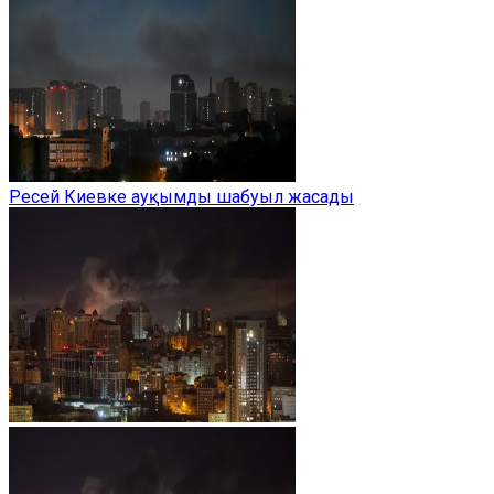
Ресей Киевке ауқымды шабуыл жасады