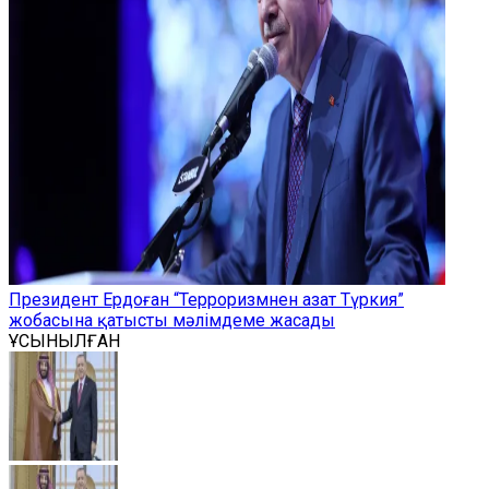
Президент Ердоған “Терроризмнен азат Түркия”
жобасына қатысты мәлімдеме жасады
ҰСЫНЫЛҒАН