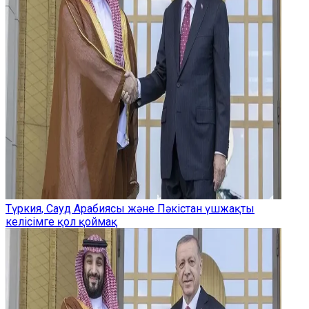
Түркия, Сауд Арабиясы және Пәкістан үшжақты
келісімге қол қоймақ