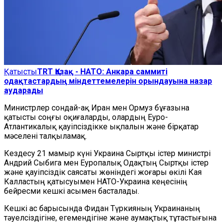
Қатысты
TRT Қазақ - НАТО: Анкара саммиті
одақтастардың міндеттемелерін орындауына назар
аударады
Министрлер сондай-ақ Иран мен Ормуз бұғазына
қатысты соңғы оқиғаларды, олардың Еуро-
Атлантикалық қауіпсіздікке ықпалын және бірқатар
мәселені талқыламақ.
Кездесу 21 мамыр күні Украина Сыртқы істер министрі
Андрий Сыбига мен Еуропалық Одақтың Сыртқы істер
және қауіпсіздік саясаты жөніндегі жоғары өкілі Кая
Калластың қатысуымен НАТО-Украина кеңесінің
бейресми кешкі асымен басталады.
Кешкі ас барысында Фидан Түркияның Украинаның
тәуелсіздігіне, егемендігіне және аумақтық тұтастығына