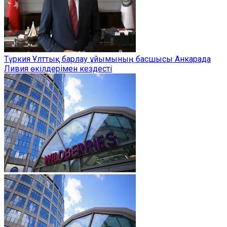
Түркия Ұлттық барлау ұйымының басшысы Анкарада
Ливия өкілдерімен кездесті