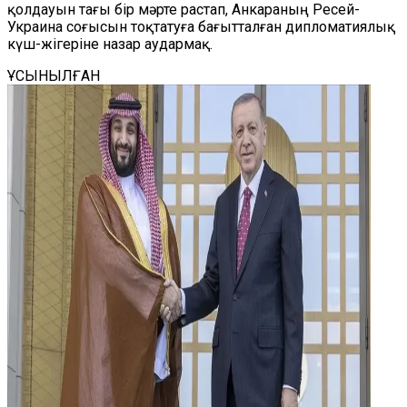
қолдауын тағы бір мәрте растап, Анкараның Ресей-
Украина соғысын тоқтатуға бағытталған дипломатиялық
күш-жігеріне назар аудармақ.
ҰСЫНЫЛҒАН