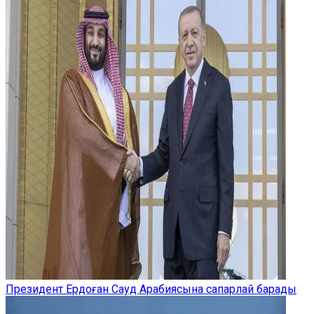
Президент Ердоған Сауд Арабиясына сапарлай барады