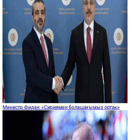
Министр Фидан: «Сириямен болашағымыз ортақ»