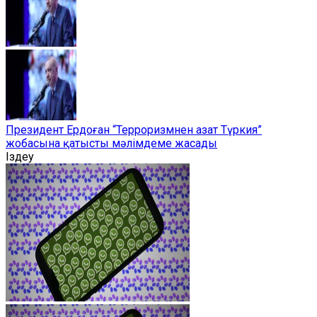
Президент Ердоған “Терроризмнен азат Түркия”
жобасына қатысты мәлімдеме жасады
Іздеу