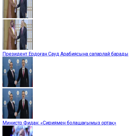
Президент Ердоған Сауд Арабиясына сапарлай барады
Министр Фидан: «Сириямен болашағымыз ортақ»