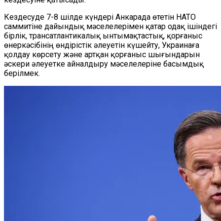
Кездесуде 7-8 шілде күндері Анкарада өтетін НАТО
саммитіне дайындық мәселелерімен қатар одақ ішіндегі
бірлік, трансатлантикалық ынтымақтастық, қорғаныс
өнеркәсібінің өндірістік әлеуетін күшейту, Украинаға
қолдау көрсету және артқан қорғаныс шығындарын
әскери әлеуетке айналдыру мәселелеріне басымдық
берілмек.