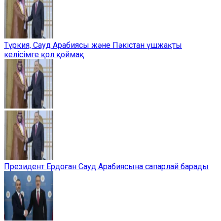
Түркия, Сауд Арабиясы және Пәкістан үшжақты
келісімге қол қоймақ
Президент Ердоған Сауд Арабиясына сапарлай барады