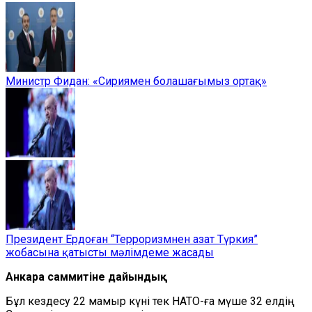
Министр Фидан: «Сириямен болашағымыз ортақ»
Президент Ердоған “Терроризмнен азат Түркия”
жобасына қатысты мәлімдеме жасады
Анкара саммитіне дайындық
Бұл кездесу 22 мамыр күні тек НАТО-ға мүше 32 елдің