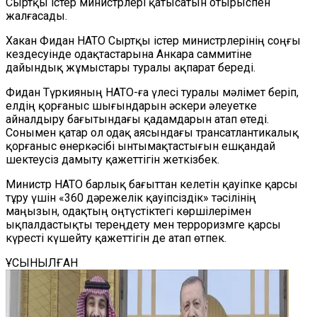
Сыртқы істер министрлері қатысатын отырыспен
жалғасады.
Хакан Фидан НАТО Сыртқы істер министрлерінің соңғы
кездесуінде одақтастарына Анкара саммитіне
дайындық жұмыстары туралы ақпарат береді.
Фидан Түркияның НАТО-ға үлесі туралы мәлімет беріп,
елдің қорғаныс шығындарын әскери әлеуетке
айналдыру бағытындағы қадамдарын атап өтеді.
Сонымен қатар ол одақ аясындағы трансатлантикалық
қорғаныс өнеркәсібі ынтымақтастығын ешқандай
шектеусіз дамыту қажеттігін жеткізбек.
Министр НАТО барлық бағыттан келетін қауіпке қарсы
тұру үшін «360 дәрежелік қауіпсіздік» тәсілінің
маңызын, одақтың оңтүстіктегі көршілерімен
ықпалдастықты тереңдету мен терроризмге қарсы
күресті күшейту қажеттігін де атап өтпек.
ҰСЫНЫЛҒАН