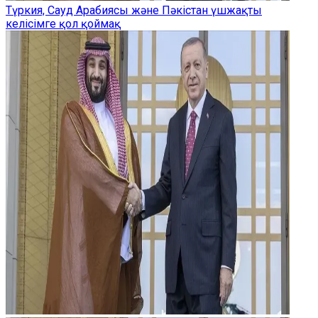
Түркия, Сауд Арабиясы және Пәкістан үшжақты
келісімге қол қоймақ