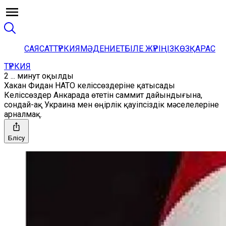
САЯСАТ
ТҮРКИЯ
МӘДЕНИЕТ
БІЛЕ ЖҮРІҢІЗ
КӨЗҚАРАС
ТҮРКИЯ
2 ... минут оқылды
Хакан Фидан НАТО келіссөздеріне қатысады
Келіссөздер Анкарада өтетін саммит дайындығына,
сондай-ақ Украина мен өңірлік қауіпсіздік мәселелеріне
арналмақ.
Бөлісу