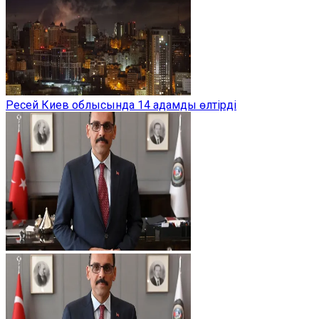
Ресей Киев облысында 14 адамды өлтірді