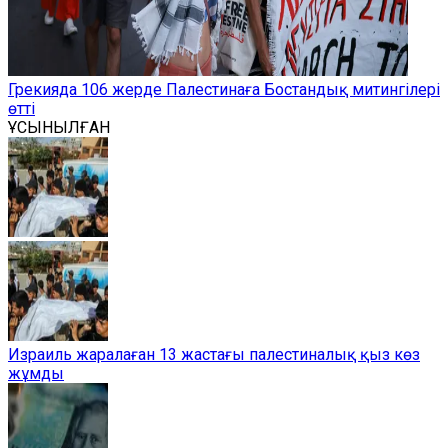
Грекияда 106 жерде Палестинаға Бостандық митингілері
өтті
ҰСЫНЫЛҒАН
Израиль жаралаған 13 жастағы палестиналық қыз көз
жұмды