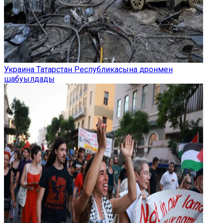
Украина Татарстан Республикасына дронмен
шабуылдады