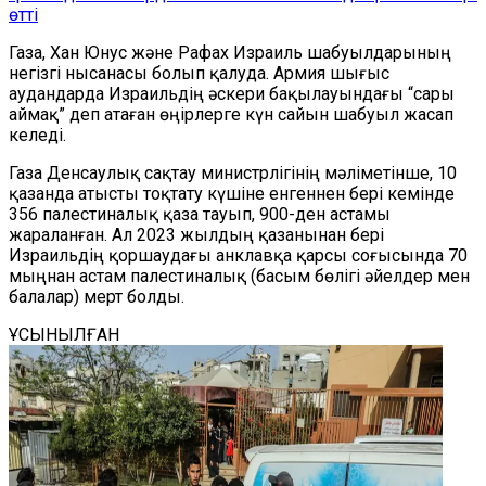
өтті
Газа, Хан Юнус және Рафах Израиль шабуылдарының
негізгі нысанасы болып қалуда. Армия шығыс
аудандарда Израильдің әскери бақылауындағы “сары
аймақ” деп атаған өңірлерге күн сайын шабуыл жасап
келеді.
Газа Денсаулық сақтау министрлігінің мәліметінше, 10
қазанда атысты тоқтату күшіне енгеннен бері кемінде
356 палестиналық қаза тауып, 900-ден астамы
жараланған. Ал 2023 жылдың қазанынан бері
Израильдің қоршаудағы анклавқа қарсы соғысында 70
мыңнан астам палестиналық (басым бөлігі әйелдер мен
балалар) мерт болды.
ҰСЫНЫЛҒАН