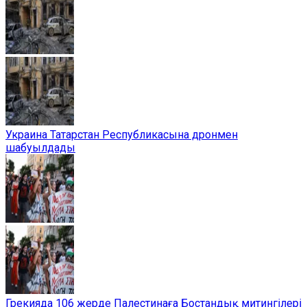
Украина Татарстан Республикасына дронмен
шабуылдады
Грекияда 106 жерде Палестинаға Бостандық митингілері