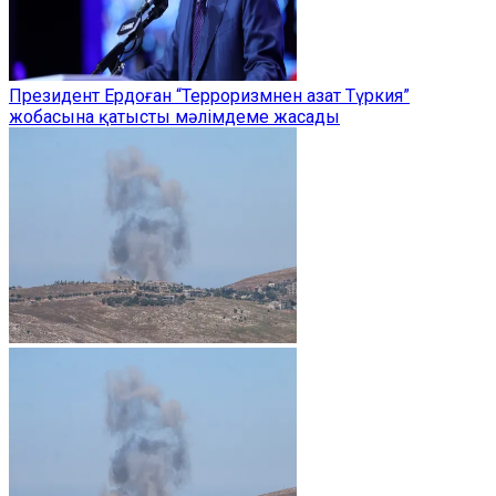
Президент Ердоған “Терроризмнен азат Түркия”
жобасына қатысты мәлімдеме жасады