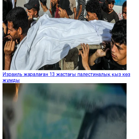
Израиль жаралаған 13 жастағы палестиналық қыз көз
жұмды