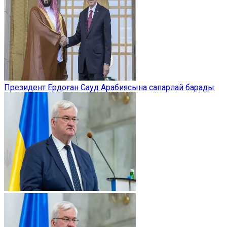
Президент Ердоған Сауд Арабиясына сапарлай барады