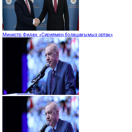
Министр Фидан: «Сириямен болашағымыз ортақ»