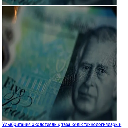
Ұлыбритания экологиялық таза көлік технологияларын