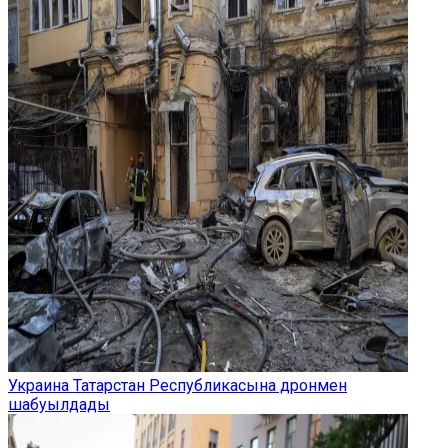
Украина Татарстан Республикасына дронмен
шабуылдады