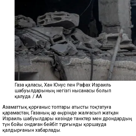
Газа қаласы, Хан Юнус пен Рафах Израиль
шабуылдарының негізгі нысанасы болып
қалуда. / AA
Азаматтық қорғаныс топтары атысты тоқтатуға
қарамастан, Газаның әр өңірінде жалғасып жатқан
Израиль шабуылдары кезінде танктер мен дрондардың
түн бойы ондаған бейбіт тұрғынды қоршауда
қалдырғанын хабарлады.