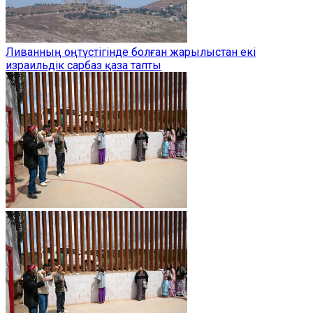
Ливанның оңтүстігінде болған жарылыстан екі
израильдік сарбаз қаза тапты