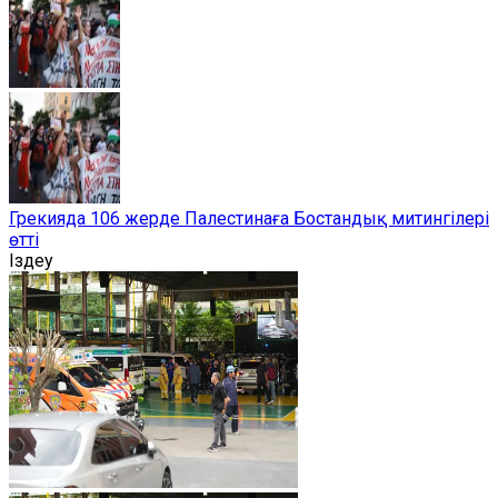
Грекияда 106 жерде Палестинаға Бостандық митингілері
өтті
Іздеу