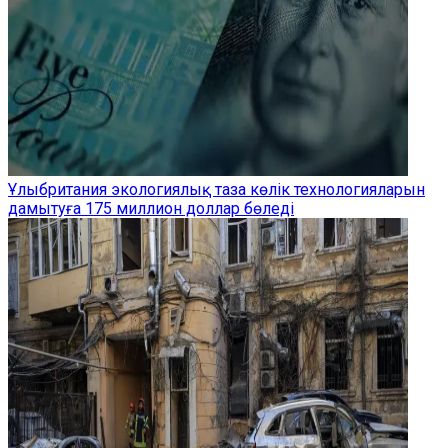
Ұлыбритания экологиялық таза көлік технологияларын
дамытуға 175 миллион доллар бөледі