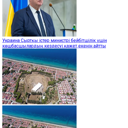
Украина Сыртқы істер министрі бейбітшілік үшін
көшбасшылардың кездесуі қажет екенін айтты