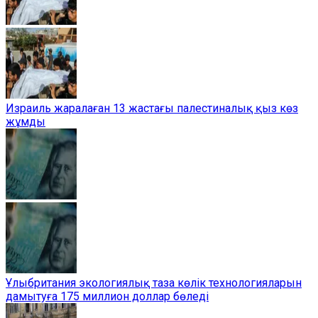
Израиль жаралаған 13 жастағы палестиналық қыз көз
жұмды
Ұлыбритания экологиялық таза көлік технологияларын
дамытуға 175 миллион доллар бөледі