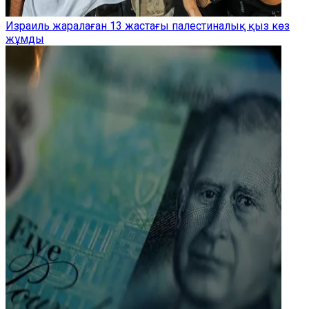
Израиль жаралаған 13 жастағы палестиналық қыз көз
жұмды