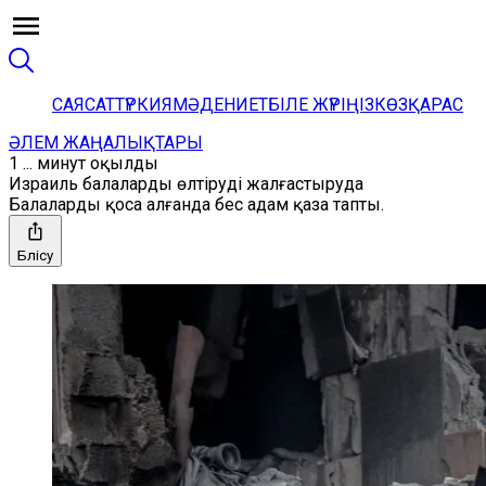
САЯСАТ
ТҮРКИЯ
МӘДЕНИЕТ
БІЛЕ ЖҮРІҢІЗ
КӨЗҚАРАС
ӘЛЕМ ЖАҢАЛЫҚТАРЫ
1 ... минут оқылды
Израиль балаларды өлтіруді жалғастыруда
Балаларды қоса алғанда бес адам қаза тапты.
Бөлісу