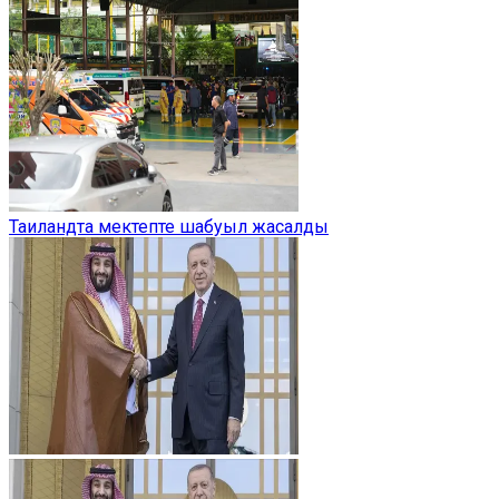
Таиландта мектепте шабуыл жасалды