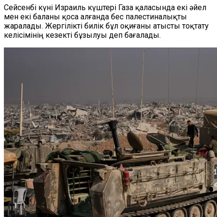
Сейсенбі күні Израиль күштері Газа қаласында екі әйел
мен екі баланы қоса алғанда бес палестиналықты
жаралады. Жергілікті билік бұл оқиғаны атысты тоқтату
келісімінің кезекті бұзылуы деп бағалады.