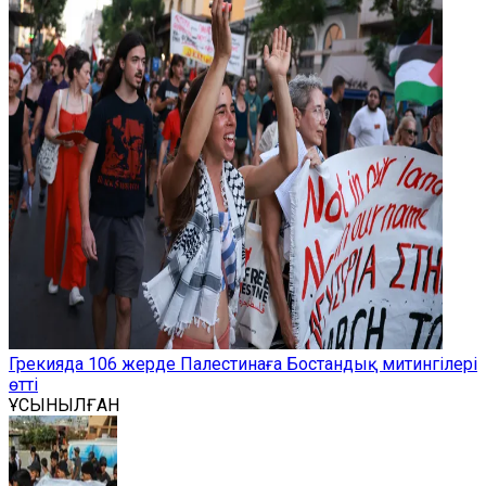
Грекияда 106 жерде Палестинаға Бостандық митингілері
өтті
ҰСЫНЫЛҒАН