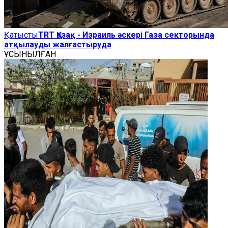
Қатысты
TRT Қазақ - Израиль әскері Газа секторында
атқылауды жалғастыруда
ҰСЫНЫЛҒАН