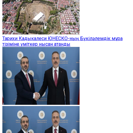
Тарихи Кадыкалеси ЮНЕСКО-ның Бүкіләлемдік мұра
тізіміне үміткер нысан атанды