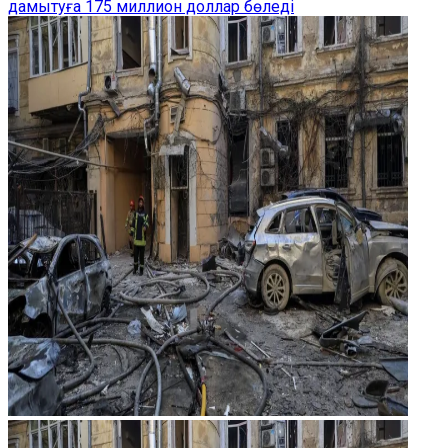
дамытуға 175 миллион доллар бөледі