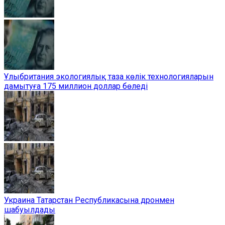
Ұлыбритания экологиялық таза көлік технологияларын
дамытуға 175 миллион доллар бөледі
Украина Татарстан Республикасына дронмен
шабуылдады