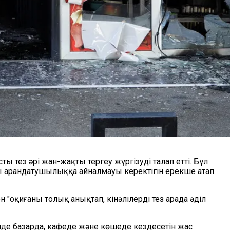
тез әрі жан-жақты тергеу жүргізуді талап етті. Бұл
ы арандатушылыққа айналмауы керектігін ерекше атап
оқиғаны толық анықтап, кінәлілерді тез арада әділ
үнде базарда, кафеде және көшеде кездесетін жас