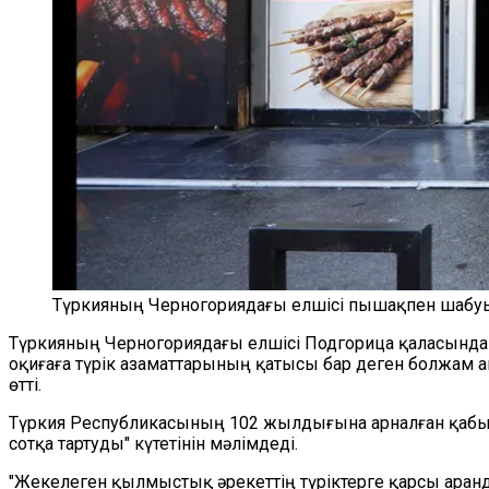
Түркияның Черногориядағы елшісі пышақпен шабуыл о
Түркияның Черногориядағы елшісі Подгорица қаласында ж
оқиғаға түрік азаматтарының қатысы бар деген болжам 
өтті.
Түркия Республикасының 102 жылдығына арналған қабылда
сотқа тартуды" күтетінін мәлімдеді.
"Жекелеген қылмыстық әрекеттің түріктерге қарсы аранд