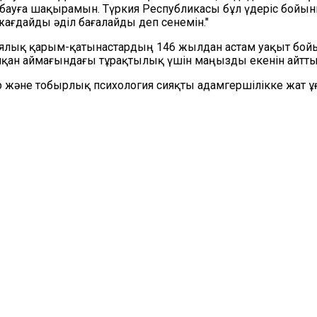
уға шақырамын. Түркия Республикасы бұл үдеріс бойынш
жағдайды әділ бағалайды деп сенемін."
ялық қарым-қатынастардың 146 жылдан астам уақыт бойы 
алқан аймағындағы тұрақтылық үшін маңызды екенін айтты
р және тобырлық психология сияқты адамгершілікке жат 