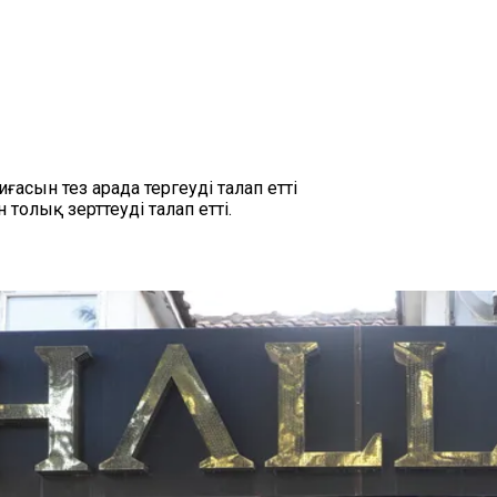
сын тез арада тергеуді талап етті
олық зерттеуді талап етті.