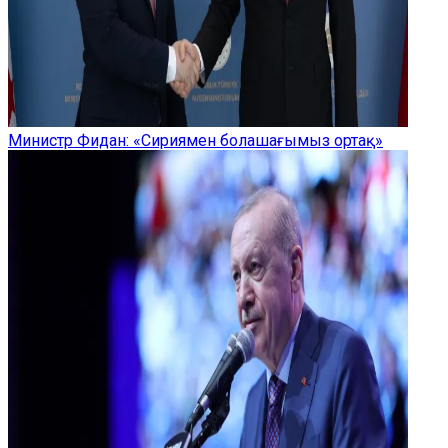
Министр Фидан: «Сириямен болашағымыз ортақ»