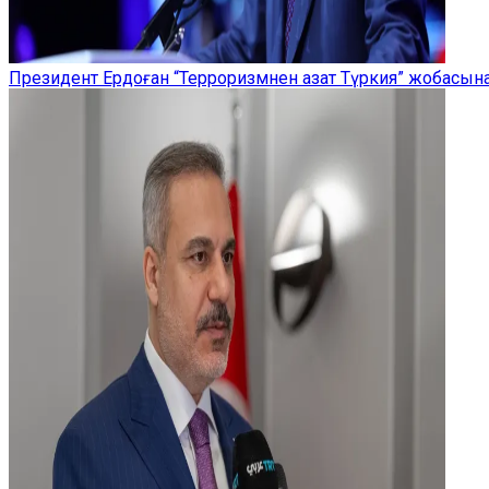
Президент Ердоған “Терроризмнен азат Түркия” жобасы