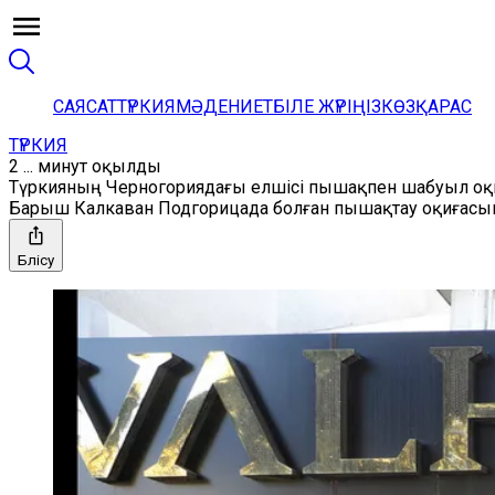
САЯСАТ
ТҮРКИЯ
МӘДЕНИЕТ
БІЛЕ ЖҮРІҢІЗ
КӨЗҚАРАС
ТҮРКИЯ
2 ... минут оқылды
Түркияның Черногориядағы елшісі пышақпен шабуыл оқиға
Барыш Калкаван Подгорицада болған пышақтау оқиғасын т
Бөлісу