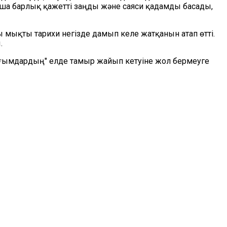
а барлық қажетті заңды және саяси қадамды басады,
мықты тарихи негізде дамып келе жатқанын атап өтті.
.
ұғымдардың" елде тамыр жайып кетуіне жол бермеуге