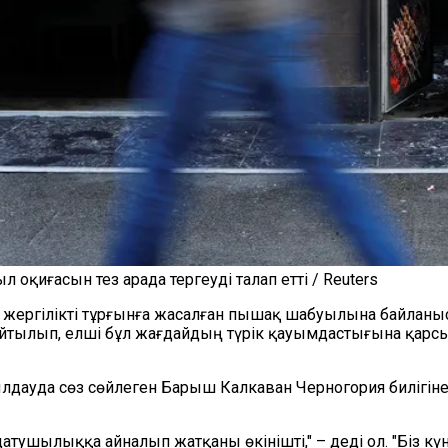
қиғасын тез арада тергеуді талап етті / Reuters
ергілікті тұрғынға жасалған пышақ шабуылына байланысты 
айтылып, елші бұл жағдайдың түрік қауымдастығына қарс
уда сөз сөйлеген Барыш Калкаван Черногория билігінен "
атушылыққа айналып жатқаны өкінішті," – деді ол. "Біз к