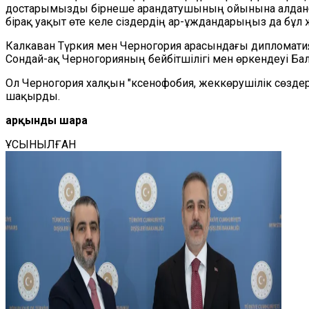
достарымызды бірнеше арандатушының ойынына алданба
бірақ уақыт өте келе сіздердің ар-ұждандарыңыз да бұл 
Калкаван Түркия мен Черногория арасындағы дипломати
Сондай-ақ Черногорияның бейбітшілігі мен өркендеуі Б
Ол Черногория халқын "ксенофобия, жеккөрушілік сөзде
шақырды.
Қарқынды шара
ҰСЫНЫЛҒАН