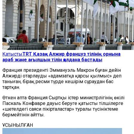
Қатысты
TRT Қазақ - Алжир француз тілінің орнына
араб және ағылшын тілін қолдана бастады
Франция президенті Эммануэль Макрон бұған дейін
Алжирді отарлауды «адамзатқа қарсы қылмыс» деп
таныған, бірақ ресми түрде кешірім сұраудан бас
тартқан.
Өткен апта Франция Сыртқы істер министрлігінің өкілі
Паскаль Конфавре дауыс беруге қатысты тілшілерге
«шетелдегі саяси пікірталастар» туралы түсініктеме
бермейтінін айтты.
ҰСЫНЫЛҒАН