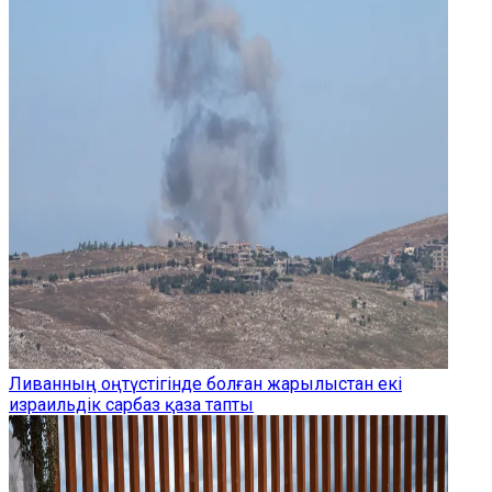
Ливанның оңтүстігінде болған жарылыстан екі
израильдік сарбаз қаза тапты