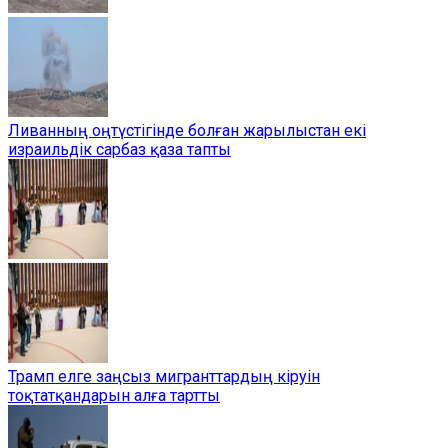
Ливанның оңтүстігінде болған жарылыстан екі
израильдік сарбаз қаза тапты
Трамп елге заңсыз мигранттардың кіруін
тоқтатқандарын алға тартты