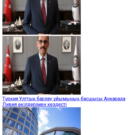
Түркия Ұлттық барлау ұйымының басшысы Анкарада
Ливия өкілдерімен кездесті