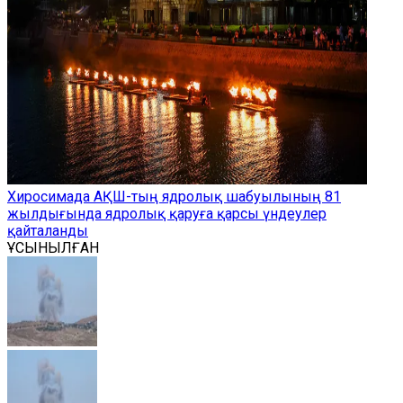
Хиросимада АҚШ-тың ядролық шабуылының 81
жылдығында ядролық қаруға қарсы үндеулер
қайталанды
ҰСЫНЫЛҒАН