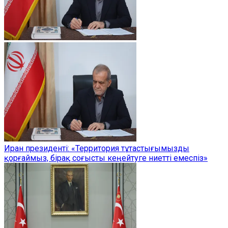
Иран президенті: «Территория тұтастығымызды
қорғаймыз, бірақ соғысты кеңейтуге ниетті емеспіз»