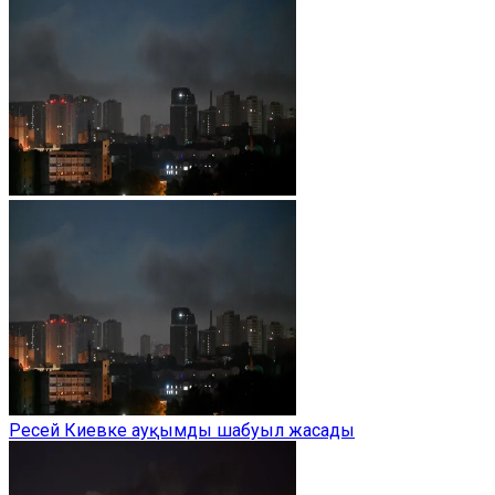
Ресей Киевке ауқымды шабуыл жасады