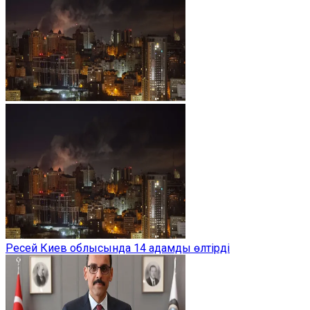
Ресей Киев облысында 14 адамды өлтірді