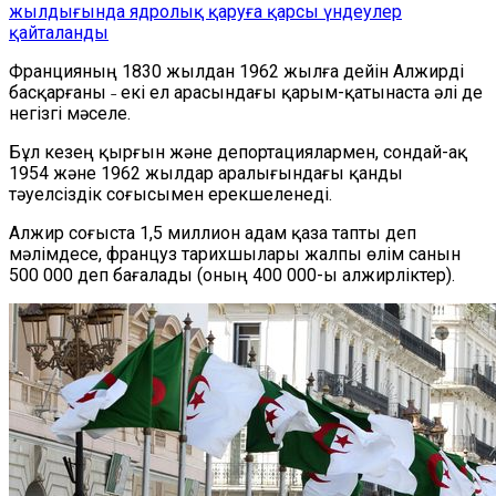
жылдығында ядролық қаруға қарсы үндеулер
қайталанды
Францияның 1830 жылдан 1962 жылға дейін Алжирді
басқарғаны ˗ екі ел арасындағы қарым-қатынаста әлі де
негізгі мәселе.
Бұл кезең қырғын және депортациялармен, сондай-ақ
1954 және 1962 жылдар аралығындағы қанды
тәуелсіздік соғысымен ерекшеленеді.
Алжир соғыста 1,5 миллион адам қаза тапты деп
мәлімдесе, француз тарихшылары жалпы өлім санын
500 000 деп бағалады (оның 400 000-ы алжирліктер).