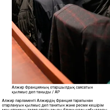
Алжир Францияның отаршылдық саясатын
қылмыс деп таныды / AP
Алжир парламенті Алжирдің Франция тарапынан
отарлануын қылмыс деп танитын және ресми кешірім
мен өтемақы талап ететін заңды бірауыздан қабылдады.