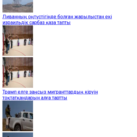
Ливанның оңтүстігінде болған жарылыстан екі
израильдік сарбаз қаза тапты
Трамп елге заңсыз мигранттардың кіруін
тоқтатқандарын алға тартты