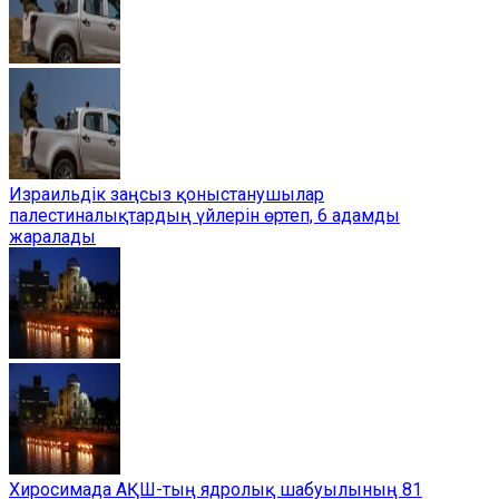
Израильдік заңсыз қоныстанушылар
палестиналықтардың үйлерін өртеп, 6 адамды
жаралады
Хиросимада АҚШ-тың ядролық шабуылының 81