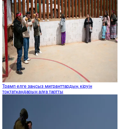
Трамп елге заңсыз мигранттардың кіруін
тоқтатқандарын алға тартты