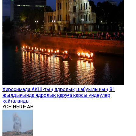
Хиросимада АҚШ-тың ядролық шабуылының 81
жылдығында ядролық қаруға қарсы үндеулер
қайталанды
ҰСЫНЫЛҒАН