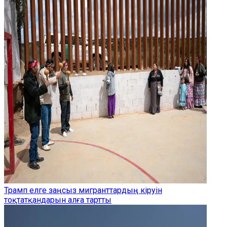
Трамп елге заңсыз мигранттардың кіруін
тоқтатқандарын алға тартты