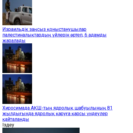
Израильдік заңсыз қоныстанушылар
палестиналықтардың үйлерін өртеп, 6 адамды
жаралады
Хиросимада АҚШ-тың ядролық шабуылының 81
жылдығында ядролық қаруға қарсы үндеулер
қайталанды
Іздеу