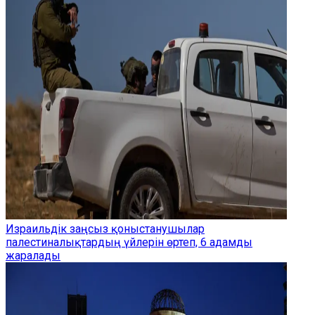
Израильдік заңсыз қоныстанушылар
палестиналықтардың үйлерін өртеп, 6 адамды
жаралады