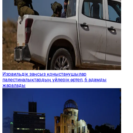
Израильдік заңсыз қоныстанушылар
палестиналықтардың үйлерін өртеп, 6 адамды
жаралады