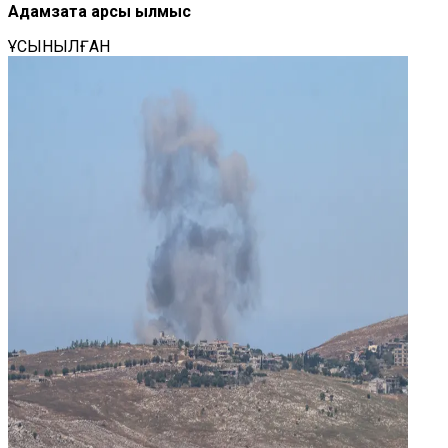
Адамзатқа қарсы қылмыс
ҰСЫНЫЛҒАН