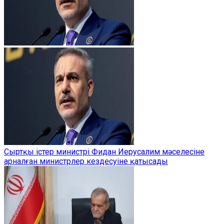
Сыртқы істер министрі Фидан Иерусалим мәселесіне
арналған министрлер кездесуіне қатысады