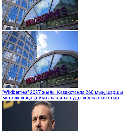
"Wildberries" 2027 жылы Қазақстанда 260 мың шаршы
метрлік жаңа қойма алаңын ашуды жоспарлап отыр