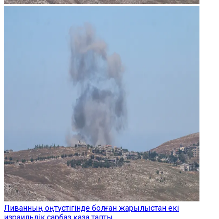
Ливанның оңтүстігінде болған жарылыстан екі
израильдік сарбаз қаза тапты