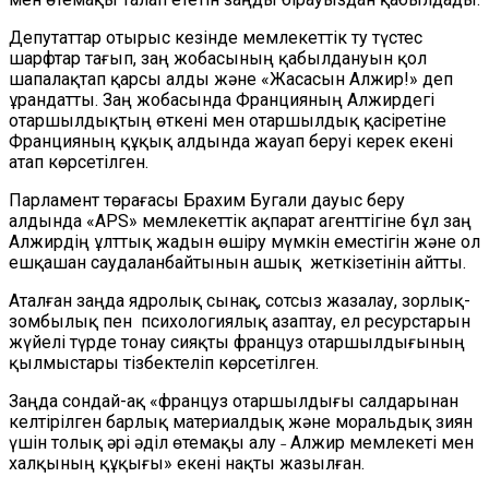
Депутаттар отырыс кезінде мемлекеттік ту түстес
шарфтар тағып, заң жобасының қабылдануын қол
шапалақтап қарсы алды және «Жасасын Алжир!» деп
ұрандатты. Заң жобасында Францияның Алжирдегі
отаршылдықтың өткені мен отаршылдық қасіретіне
Францияның құқық алдында жауап беруі керек екені
атап көрсетілген.
Парламент төрағасы Брахим Бугали дауыс беру
алдында «APS» мемлекеттік ақпарат агенттігіне бұл заң
Алжирдің ұлттық жадын өшіру мүмкін еместігін және ол
ешқашан саудаланбайтынын ашық жеткізетінін айтты.
Аталған заңда ядролық сынақ, сотсыз жазалау, зорлық-
зомбылық пен психологиялық азаптау, ел ресурстарын
жүйелі түрде тонау сияқты француз отаршылдығының
қылмыстары тізбектеліп көрсетілген.
Заңда сондай-ақ «француз отаршылдығы салдарынан
келтірілген барлық материалдық және моральдық зиян
үшін толық әрі әділ өтемақы алу ˗ Алжир мемлекеті мен
халқының құқығы» екені нақты жазылған.