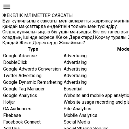
ЖЕКЕЛІК МӘЛІМЕТТЕР САЯСАТЫ
Бұл құпиялылық саясаты мен ақпаратты жариялау мәтінінің
қандай мақсаттарда өңдейтінін толығымен түсіндіру.
Сіздің құпиялығыңыз біз үшін маңызды. Біз сіз тапсыр
олардың ішінде әсіресе Жеке Деректерді Қорғау туралы 
Қандай Жеке Деректерді Жинаймыз?
Type
Mod
Google Adsense
Advertising
DoubleClick
Advertising
Google Adwords Conversion
Advertising
Twitter Advertising
Advertising
Google Dynamic Remarketing
Advertising
Google Tag Manager
Essential
Google Analytics
Website and mobile app analyti
Hotjar
Website usage recording and pl
GA Audiences
Site Analytics
Firebase
Mobile Analytics
Facebook Connect
Social Media
AddThis
Social Sharing Service