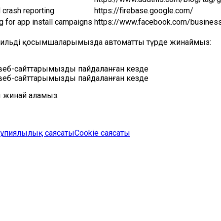
 crash reporting
https://firebase.google.com/
g for app install campaigns
https://www.facebook.com/busine
мобильді қосымшаларымызда автоматты түрде жинаймыз:
веб-сайттарымызды пайдаланған кезде
веб-сайттарымызды пайдаланған кезде
ы жинай аламыз.
ұпиялылық саясаты
Cookie саясаты