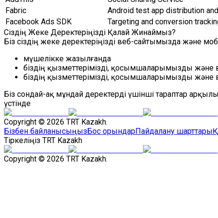
Fabric
Android test app distribution and
Facebook Ads SDK
Targeting and conversion trackin
Сіздің Жеке Деректеріңізді Қалай Жинаймыз?
Біз сіздің жеке деректеріңізді веб-сайтымызда және 
мүшелікке жазылғанда
біздің қызметтерімізді, қосымшаларымызды және 
біздің қызметтерімізді, қосымшаларымызды және 
Біз сондай-ақ мұндай деректерді үшінші тараптар арқыл
үстінде
Copyright © 2026 TRT Kazakh.
Бізбен байланысыңыз
Бос орындар
Пайдалану шарттары
Қ
Тіркеліңіз TRT Kazakh
Copyright © 2026 TRT Kazakh.