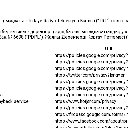
 мақсаты - Türkiye Radyo Televizyon Kurumu (“TRT”) сіздің
ып берген жеке деректеріңіздің барлығын ақпараттандыру
Заң № 6698 (“PDPL”), Жалпы Деректерді Қорғау Реттемесі 
e
URL
https://policies.google.com/privacy
https://policies.google.com/privacy
https://policies.google.com/privacy
https://twitter.com/privacy?lang=en
https://policies.google.com/privacy
https://policies.google.com/privacy
cs
https://policies.google.com/privacy
ayback service
https://www.hotjar.com/privacy
https://policies.google.com/privacy
https://firebase.google.com/terms/
https://www.facebook.com/about/pr
https://www.addthis.com/blog/tag/