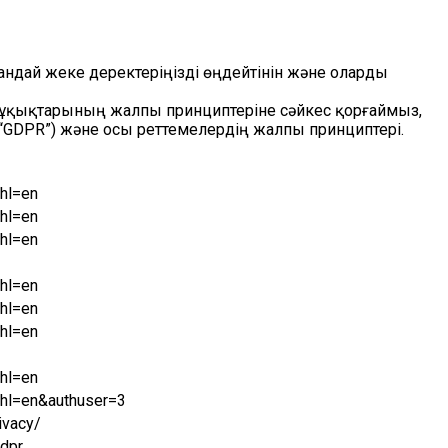
 қандай жеке деректеріңізді өңдейтінін және оларды
 құқықтарының жалпы принциптеріне сәйкес қорғаймыз,
(“GDPR”) және осы реттемелердің жалпы принциптері.
?hl=en
?hl=en
?hl=en
?hl=en
?hl=en
?hl=en
?hl=en
?hl=en&authuser=3
ivacy/
gdpr