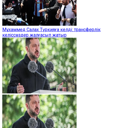
Мұхаммед Салах Түркияға келді: трансферлік
келіссөздер жалғасып жатыр