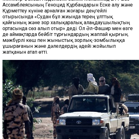
Ассамблеясының Геноцид Құрбандарын Еске алу және
Құрметтеу күніне арналған жоғары деңгейлі
отырысында «Судан бұл жиында терең ұлттық
қайғының және зор халықаралық алаңдаушылықтың
ортасында сөз алып отыр» деді. Ол Әл-Фашир мен өзге
де аймақтарда бейбіт тұрғындардың жаппай қырғын,
мәжбүрлі көш пен жыныстық зорлық-зомбылыққа
ұшырағанын және дәлелдердің әдейі жойылып
жатқанын атап өтті.