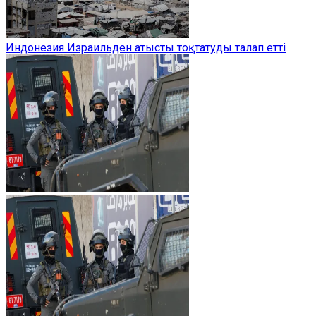
Индонезия Израильден атысты тоқтатуды талап етті