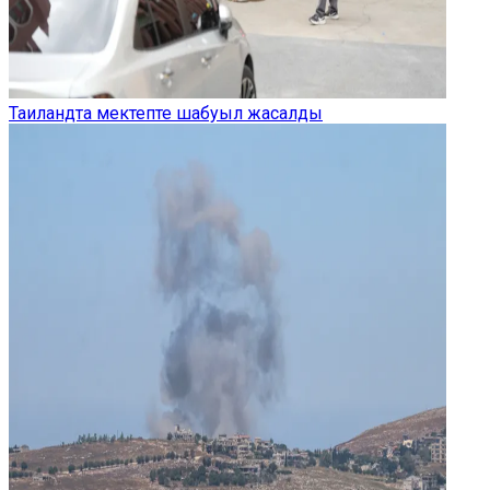
Таиландта мектепте шабуыл жасалды