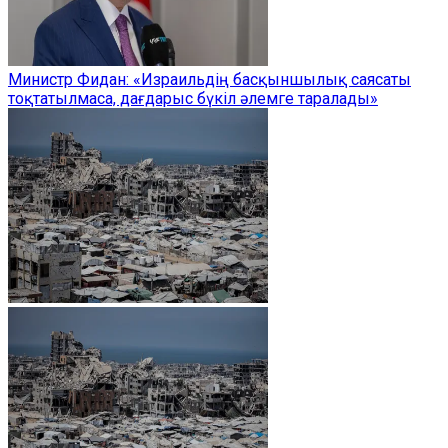
Министр Фидан: «Израильдің басқыншылық саясаты
тоқтатылмаса, дағдарыс бүкіл әлемге таралады»