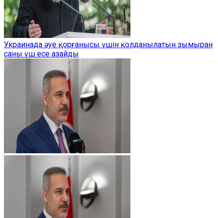
Украинада әуе қорғанысы үшін қолданылатын зымыран
саны үш есе азайды