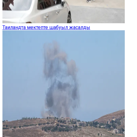
Таиландта мектепте шабуыл жасалды