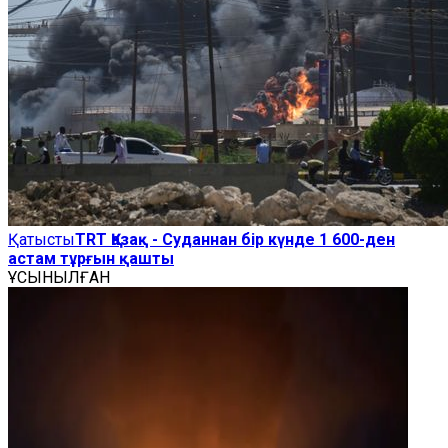
Қатысты
TRT Қазақ - Суданнан бір күнде 1 600-ден
астам тұрғын қашты
ҰСЫНЫЛҒАН