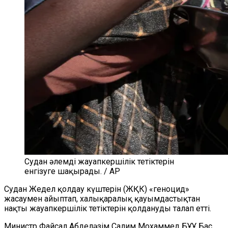
Судан әлемді жауапкершілік тетіктерін
енгізуге шақырады. / AP
Судан Жедел қолдау күштерін (ЖҚК) «геноцид»
жасаумен айыптап, халықаралық қауымдастықтан
нақты жауапкершілік тетіктерін қолдануды талап етті.
Министр Файсал Абделәзім Салим Мохаммед БҰҰ Бас