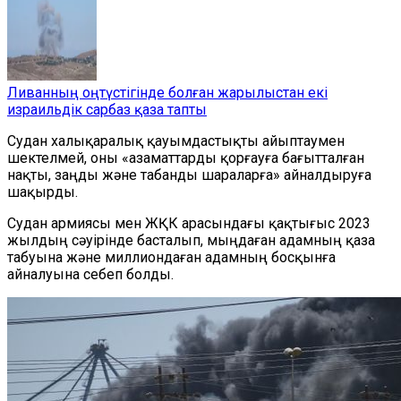
Ливанның оңтүстігінде болған жарылыстан екі
израильдік сарбаз қаза тапты
Судан халықаралық қауымдастықты айыптаумен
шектелмей, оны «азаматтарды қорғауға бағытталған
нақты, заңды және табанды шараларға» айналдыруға
шақырды.
Судан армиясы мен ЖҚК арасындағы қақтығыс 2023
жылдың сәуірінде басталып, мыңдаған адамның қаза
табуына және миллиондаған адамның босқынға
айналуына себеп болды.