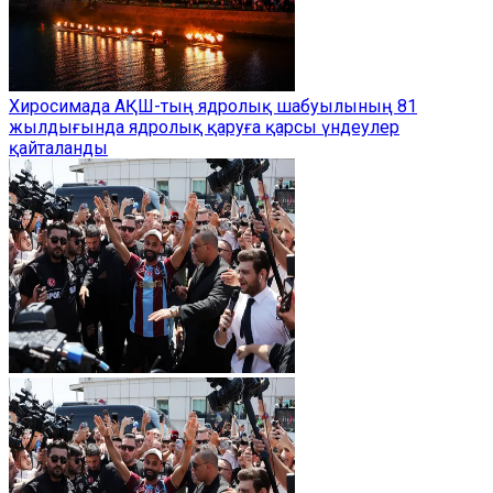
Хиросимада АҚШ-тың ядролық шабуылының 81
жылдығында ядролық қаруға қарсы үндеулер
қайталанды