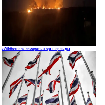
«Wildberries» ғимаратын өрт шарпыды