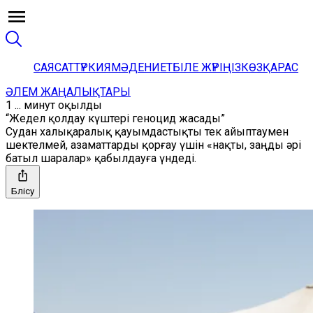
САЯСАТ
ТҮРКИЯ
МӘДЕНИЕТ
БІЛЕ ЖҮРІҢІЗ
КӨЗҚАРАС
ӘЛЕМ ЖАҢАЛЫҚТАРЫ
1 ... минут оқылды
“Жедел қолдау күштері геноцид жасады”
Судан халықаралық қауымдастықты тек айыптаумен
шектелмей, азаматтарды қорғау үшін «нақты, заңды әрі
батыл шаралар» қабылдауға үндеді.
Бөлісу