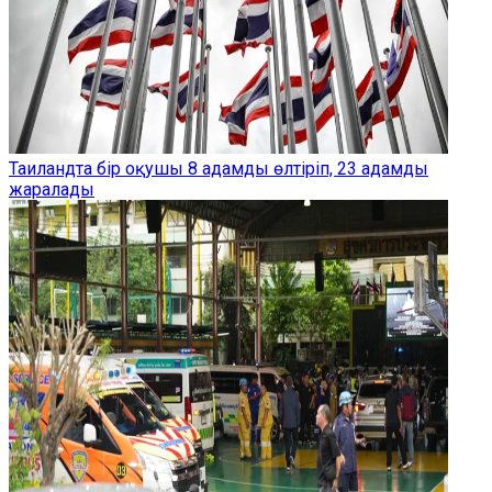
Таиландта бір оқушы 8 адамды өлтіріп, 23 адамды
жаралады