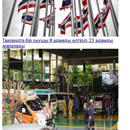
Таиландта бір оқушы 8 адамды өлтіріп, 23 адамды
жаралады