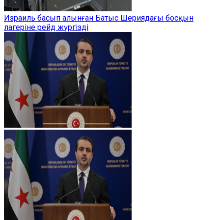
Израиль басып алынған Батыс Шериядағы босқын
лагеріне рейд жүргізді