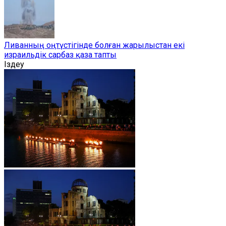
Ливанның оңтүстігінде болған жарылыстан екі
израильдік сарбаз қаза тапты
Іздеу