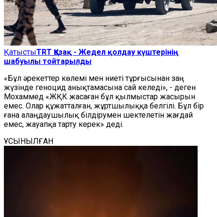
Қатысты
TRT Қазақ - Жедел қолдау күштерінің
шабуылы тойтарылды
«Бұл әрекеттер көлемі мен ниеті тұрғысынан заң
жүзінде геноцид анықтамасына сай келеді», - деген
Мохаммед «ЖҚК жасаған бұл қылмыстар жасырын
емес. Олар құжатталған, жұртшылыққа белгілі. Бұл бір
ғана алаңдаушылық білдірумен шектелетін жағдай
емес, жауапқа тарту керек» деді.
ҰСЫНЫЛҒАН