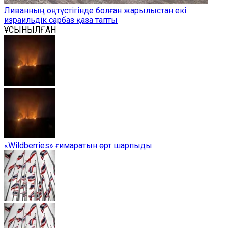
Ливанның оңтүстігінде болған жарылыстан екі
израильдік сарбаз қаза тапты
ҰСЫНЫЛҒАН
«Wildberries» ғимаратын өрт шарпыды