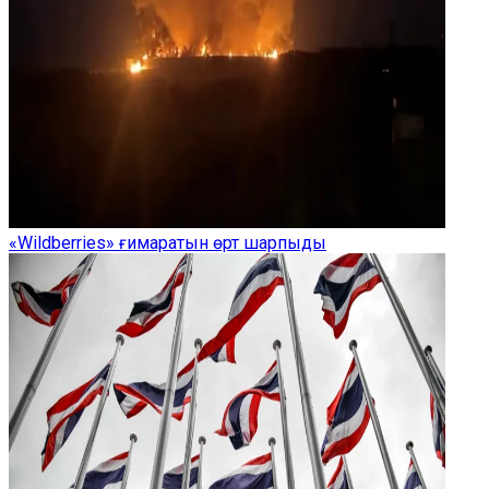
«Wildberries» ғимаратын өрт шарпыды