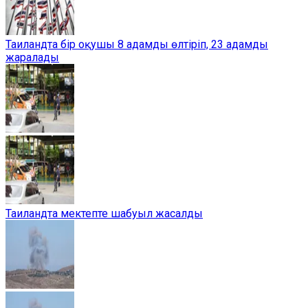
Таиландта бір оқушы 8 адамды өлтіріп, 23 адамды
жаралады
Таиландта мектепте шабуыл жасалды