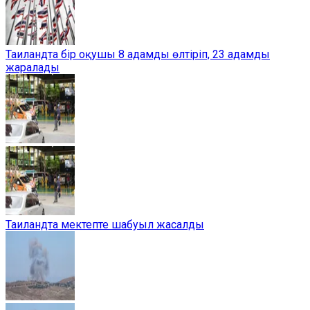
Таиландта бір оқушы 8 адамды өлтіріп, 23 адамды
жаралады
Таиландта мектепте шабуыл жасалды