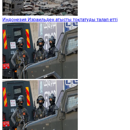
Индонезия Израильден атысты тоқтатуды талап етті