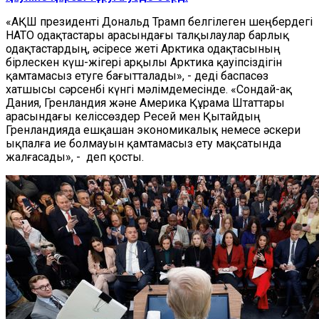
«АҚШ президенті Дональд Трамп белгілеген шеңбердегі
НАТО одақтастары арасындағы талқылаулар барлық
одақтастардың, әсіресе жеті Арктика одақтасының
бірлескен күш-жігері арқылы Арктика қауіпсіздігін
қамтамасыз етуге бағытталады», - деді баспасөз
хатшысы сәрсенбі күнгі мәлімдемесінде. «Сондай-ақ
Дания, Гренландия және Америка Құрама Штаттары
арасындағы келіссөздер Ресей мен Қытайдың
Гренландияда ешқашан экономикалық немесе әскери
ықпалға ие болмауын қамтамасыз ету мақсатында
жалғасады», - деп қосты.