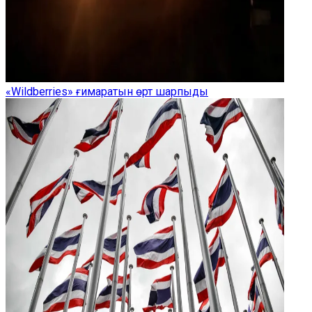
«Wildberries» ғимаратын өрт шарпыды