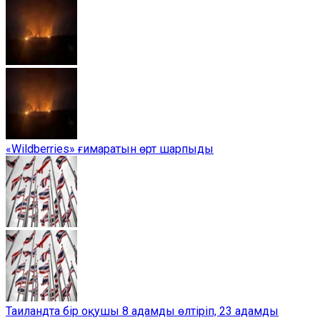
«Wildberries» ғимаратын өрт шарпыды
Таиландта бір оқушы 8 адамды өлтіріп, 23 адамды