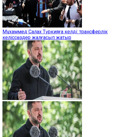
Мұхаммед Салах Түркияға келді: трансферлік
келіссөздер жалғасып жатыр