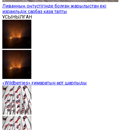
Ливанның оңтүстігінде болған жарылыстан екі
израильдік сарбаз қаза тапты
ҰСЫНЫЛҒАН
«Wildberries» ғимаратын өрт шарпыды