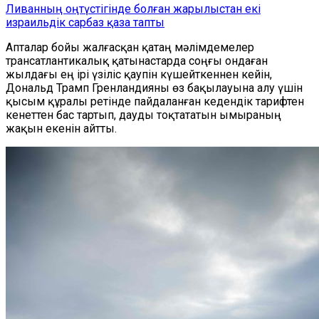
Ливанның оңтүстігінде болған жарылыстан екі
израильдік сарбаз қаза тапты
Апталар бойы жалғасқан қатаң мәлімдемелер
трансатлантикалық қатынастарда соңғы ондаған
жылдағы ең ірі үзіліс қаупін күшейткеннен кейін,
Дональд Трамп Гренландияны өз бақылауына алу үшін
қысым құралы ретінде пайдаланған кедендік тарифтен
кенеттен бас тартып, дауды тоқтататын ымыраның
жақын екенін айтты.