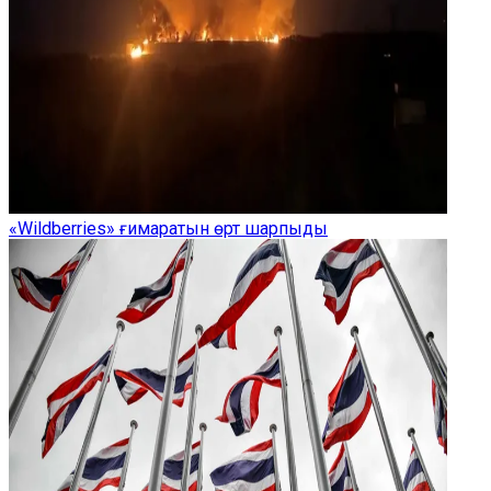
«Wildberries» ғимаратын өрт шарпыды