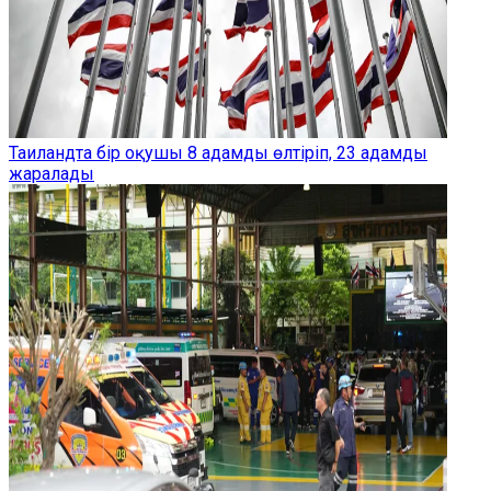
Таиландта бір оқушы 8 адамды өлтіріп, 23 адамды
жаралады