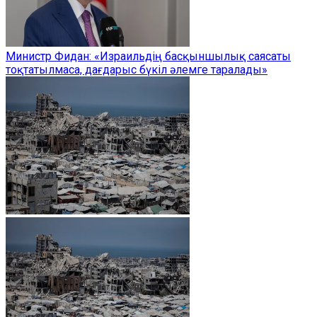
Министр Фидан: «Израильдің басқыншылық саясаты
тоқтатылмаса, дағдарыс бүкіл әлемге таралады»