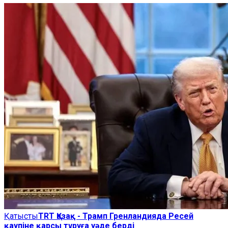
Қатысты
TRT Қазақ - Трамп Гренландияда Ресей
қаупіне қарсы тұруға уәде берді