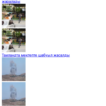
жаралады
Таиландта мектепте шабуыл жасалды