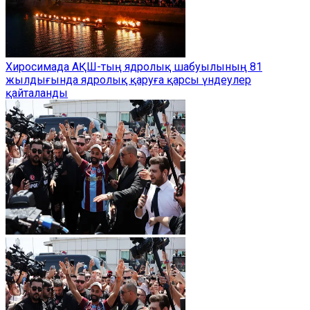
Хиросимада АҚШ-тың ядролық шабуылының 81
жылдығында ядролық қаруға қарсы үндеулер
қайталанды