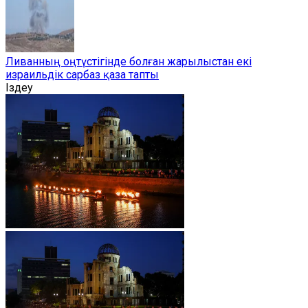
Ливанның оңтүстігінде болған жарылыстан екі
израильдік сарбаз қаза тапты
Іздеу