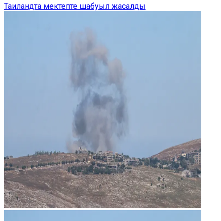
Таиландта мектепте шабуыл жасалды