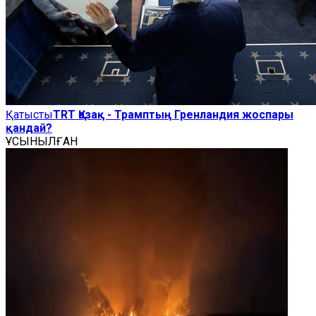
Қатысты
TRT Қазақ - Трамптың Гренландия жоспары
қандай?
ҰСЫНЫЛҒАН