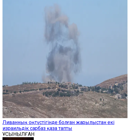
Ливанның оңтүстігінде болған жарылыстан екі
израильдік сарбаз қаза тапты
ҰСЫНЫЛҒАН