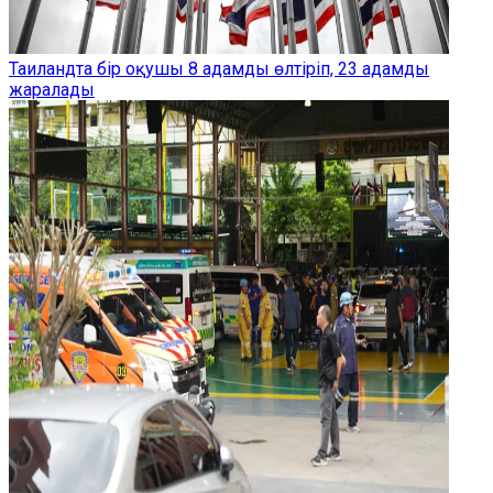
Таиландта бір оқушы 8 адамды өлтіріп, 23 адамды
жаралады