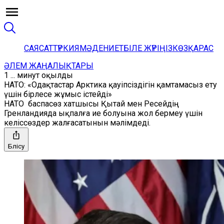
САЯСАТ
ТҮРКИЯ
МӘДЕНИЕТ
БІЛЕ ЖҮРІҢІЗ
КӨЗҚАРАС
ӘЛЕМ ЖАҢАЛЫҚТАРЫ
1 ... минут оқылды
НАТО: «Одақтастар Арктика қауіпсіздігін қамтамасыз ету
үшін бірлесе жұмыс істейді»
НАТО баспасөз хатшысы Қытай мен Ресейдің
Гренландияда ықпалға ие болуына жол бермеу үшін
келіссөздер жалғасатынын мәлімдеді.
Бөлісу