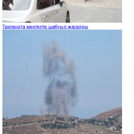
Таиландта мектепте шабуыл жасалды