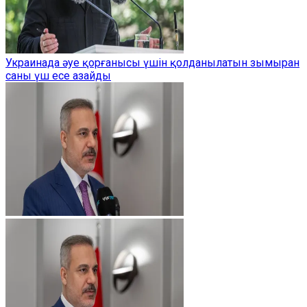
Украинада әуе қорғанысы үшін қолданылатын зымыран
саны үш есе азайды