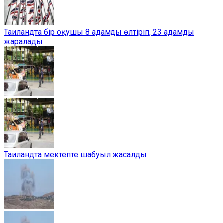
Таиландта бір оқушы 8 адамды өлтіріп, 23 адамды
жаралады
Таиландта мектепте шабуыл жасалды