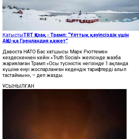
Қатысты
TRT Қазақ - Трамп: “Ұлттық қауіпсіздік үшін
АҚШ-қа Гренландия қажет”
Давоста НАТО Бас хатшысы Марк Рюттемен
кездескеннен кейін «Truth Social» желісінде жазба
жариялаған Трамп «Осы түсіністік негізінде 1 ақпанда
күшіне енуі жоспарланған кедендік тарифтерді алып
тастаймын», – деп жазды.
ҰСЫНЫЛҒАН