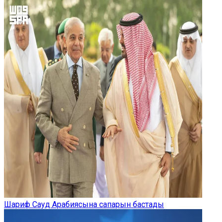
Шариф Сауд Арабиясына сапарын бастады