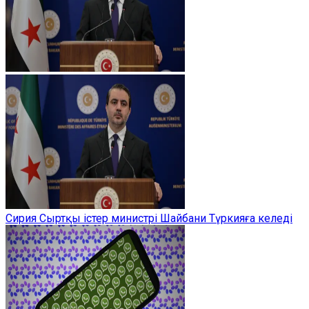
Сирия Сыртқы істер министрі Шайбани Түркияға келеді