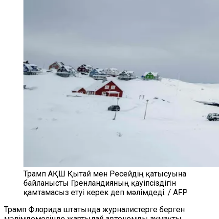
Трамп АҚШ Қытай мен Ресейдің қатысуына
байланысты Гренландияның қауіпсіздігін
қамтамасыз етуі керек деп мәлімдеді. / AFP
Трамп Флорида штатында журналистерге берген
мәлімдемесінде жартылай автономды аумақты