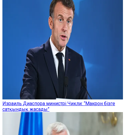
Израиль Диаспора министрі Чикли: “Макрон бізге
сатқындық жасады”