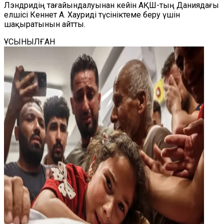
Лэндридің тағайындалуынан кейін АҚШ-тың Даниядағы
елшісі Кеннет А. Хауриді түсініктеме беру үшін
шақыратынын айтты.
ҰСЫНЫЛҒАН