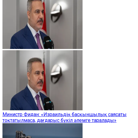
Министр Фидан: «Израильдің басқыншылық саясаты
тоқтатылмаса, дағдарыс бүкіл әлемге таралады»