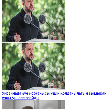
Украинада әуе қорғанысы үшін қолданылатын зымыран
саны үш есе азайды