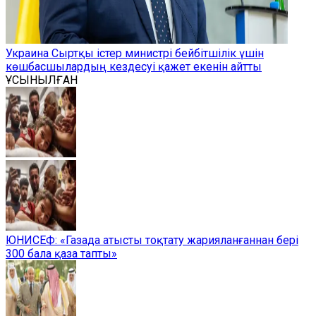
Украина Сыртқы істер министрі бейбітшілік үшін
көшбасшылардың кездесуі қажет екенін айтты
ҰСЫНЫЛҒАН
ЮНИСЕФ: «Газада атысты тоқтату жарияланғаннан бері
300 бала қаза тапты»