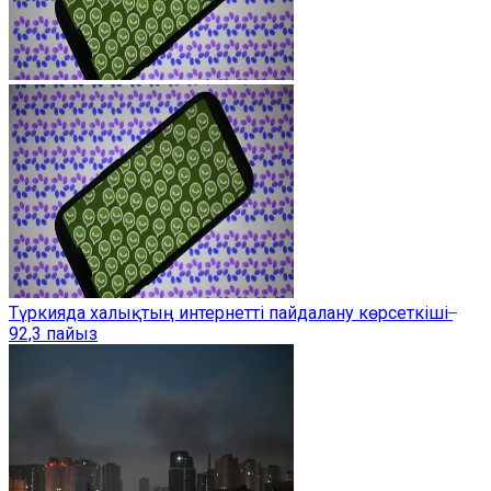
Түркияда халықтың интернетті пайдалану көрсеткіші ̶
92,3 пайыз