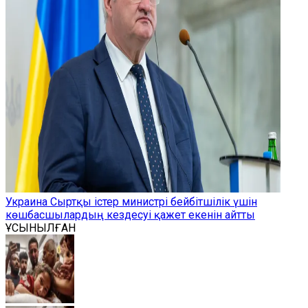
Украина Сыртқы істер министрі бейбітшілік үшін
көшбасшылардың кездесуі қажет екенін айтты
ҰСЫНЫЛҒАН