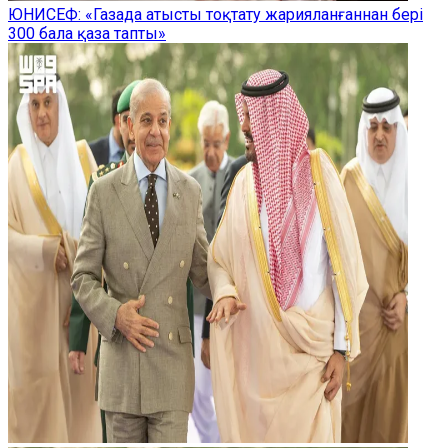
ЮНИСЕФ: «Газада атысты тоқтату жарияланғаннан бері
300 бала қаза тапты»