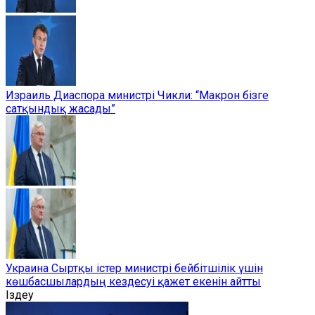
Израиль Диаспора министрі Чикли: “Макрон бізге
сатқындық жасады”
Украина Сыртқы істер министрі бейбітшілік үшін
көшбасшылардың кездесуі қажет екенін айтты
Іздеу