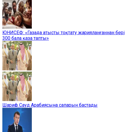
ЮНИСЕФ: «Газада атысты тоқтату жарияланғаннан бері
300 бала қаза тапты»
Шариф Сауд Арабиясына сапарын бастады