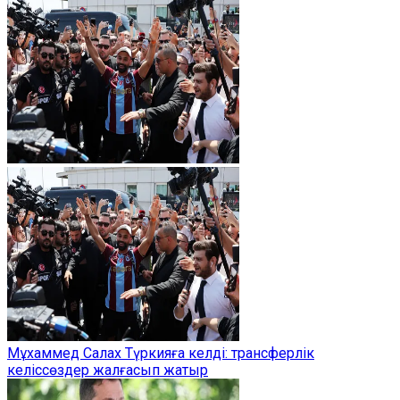
Мұхаммед Салах Түркияға келді: трансферлік
келіссөздер жалғасып жатыр