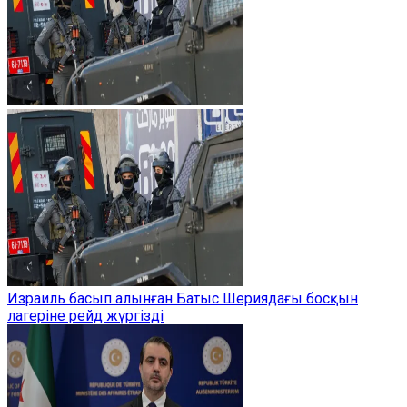
Израиль басып алынған Батыс Шериядағы босқын
лагеріне рейд жүргізді