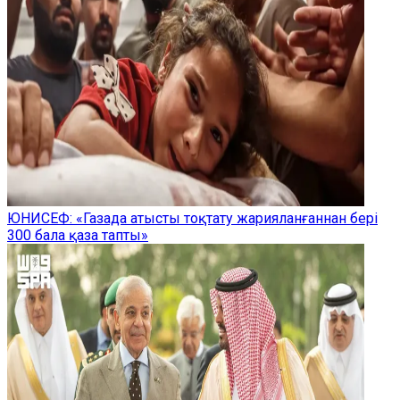
ЮНИСЕФ: «Газада атысты тоқтату жарияланғаннан бері
300 бала қаза тапты»