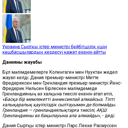
Украина Сыртқы істер министрі бейбітшілік үшін
көшбасшылардың кездесуі қажет екенін айтты
Данияның жауабы
Бұл мәлімдемелерге Копенгаген мен Нууктан жедел
жауап келді.
Дания премьер-министрі Метте
Фредериксен мен Гренландия премьер-министрі Йенс-
Фредерик Нильсен бірлескен мәлімдемеде
Гренландияның өз халқына тиесілі екенін атап өтіп,
«Басқа бір мемлекетті аннексиялай алмайсыз. Тіпті
халықаралық қауіпсіздік сылтауымен де болмайды.
Гренландия — гренландиялықтарға тиесілі, АҚШ
Гренландияны өз бақылауына ала алмайды»
, - деді.
Дания Сыртқы істер министрі Ларс Лёкке Расмуссен