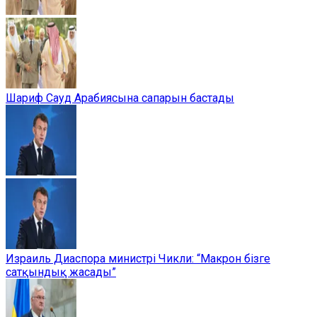
Шариф Сауд Арабиясына сапарын бастады
Израиль Диаспора министрі Чикли: “Макрон бізге
сатқындық жасады”