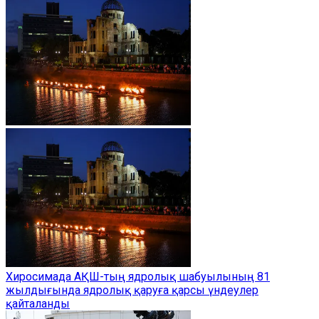
Хиросимада АҚШ-тың ядролық шабуылының 81
жылдығында ядролық қаруға қарсы үндеулер
қайталанды