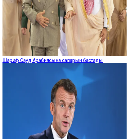
Шариф Сауд Арабиясына сапарын бастады