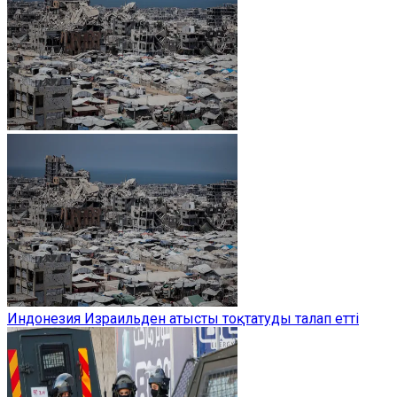
Индонезия Израильден атысты тоқтатуды талап етті