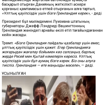
басқарып отырған Данияның жеткілікті әскери
қорғаныс қамтамасыз етпей отырғанын алға тартып,
«Ұлттық қауіпсіздік үшін бізге Гренландия керек»
, - деді.
Президент бұл мәлімдемені Луизиана штатының
губернаторы Джефф Лэндриді Вашингтонның
Гренландия жөніндегі арнайы өкілі етіп тағайындағаннан
кейін жасады.
Трамп:
«Бізге Гренландия пайдалы қазбалар үшін емес,
ұлттық қауіпсіздік үшін қажет. Егер Гренландияға
жоғарыдан жағалау бойымен көз салсаңыз, барлық
жерде Ресей мен Қытай кемелерін көресіз. Ұлттық
қауіпсіздік үшін бұл аумақ бізге керек. Біз оны алуға
тиіспіз. Гренландия — өте маңызды мәселе»
, — деді.
ҰСЫНЫЛҒАН