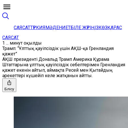
САЯСАТ
ТҮРКИЯ
МӘДЕНИЕТ
БІЛЕ ЖҮРІҢІЗ
КӨЗҚАРАС
САЯСАТ
1 ... минут оқылды
Трамп: “Ұлттық қауіпсіздік үшін АҚШ-қа Гренландия
қажет”
АҚШ президенті Дональд Трамп Америка Құрама
Штаттарына ұлттық қауіпсіздік себептерімен Гренландия
қажет екенін айтып, аймақта Ресей мен Қытайдың
әрекеттері күшейіп келе жатқанын айтты.
Бөлісу