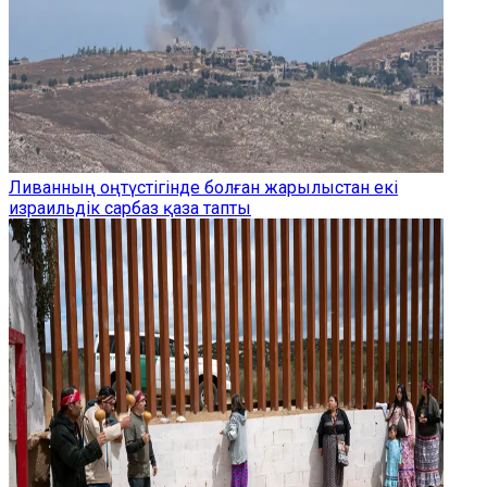
Ливанның оңтүстігінде болған жарылыстан екі
израильдік сарбаз қаза тапты