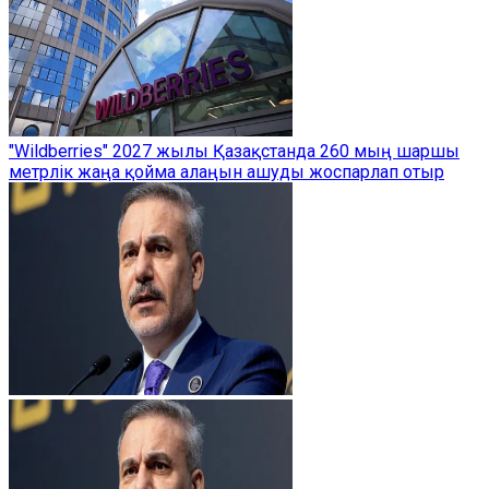
"Wildberries" 2027 жылы Қазақстанда 260 мың шаршы
метрлік жаңа қойма алаңын ашуды жоспарлап отыр