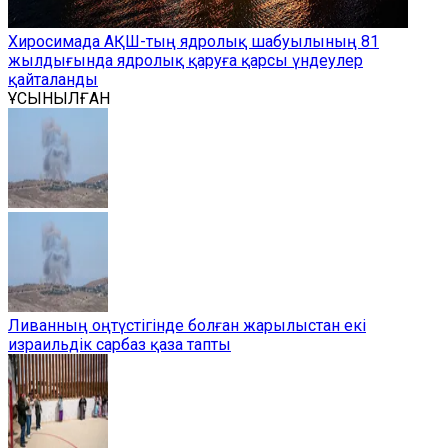
Хиросимада АҚШ-тың ядролық шабуылының 81
жылдығында ядролық қаруға қарсы үндеулер
қайталанды
ҰСЫНЫЛҒАН
Ливанның оңтүстігінде болған жарылыстан екі
израильдік сарбаз қаза тапты