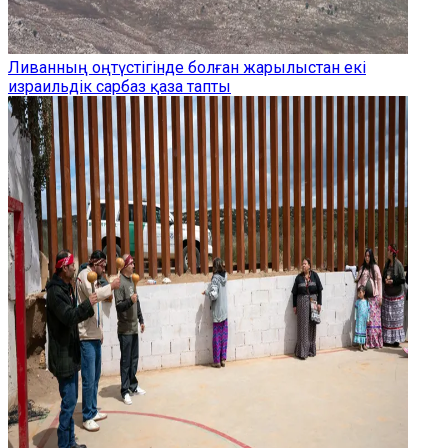
Ливанның оңтүстігінде болған жарылыстан екі
израильдік сарбаз қаза тапты