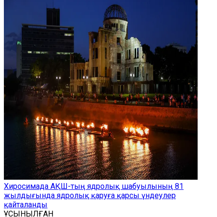
Хиросимада АҚШ-тың ядролық шабуылының 81
жылдығында ядролық қаруға қарсы үндеулер
қайталанды
ҰСЫНЫЛҒАН