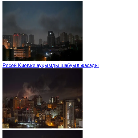
Ресей Киевке ауқымды шабуыл жасады