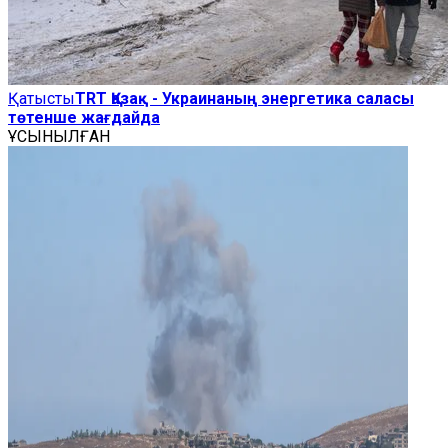
Қатысты
TRT Қазақ - Украинаның энергетика саласы
төтенше жағдайда
ҰСЫНЫЛҒАН