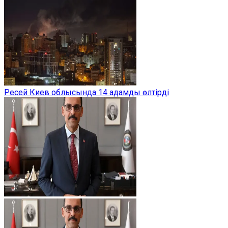
Ресей Киев облысында 14 адамды өлтірді