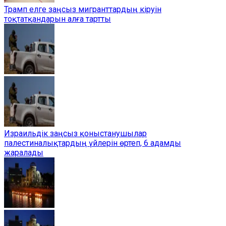
Трамп елге заңсыз мигранттардың кіруін
тоқтатқандарын алға тартты
Израильдік заңсыз қоныстанушылар
палестиналықтардың үйлерін өртеп, 6 адамды
жаралады