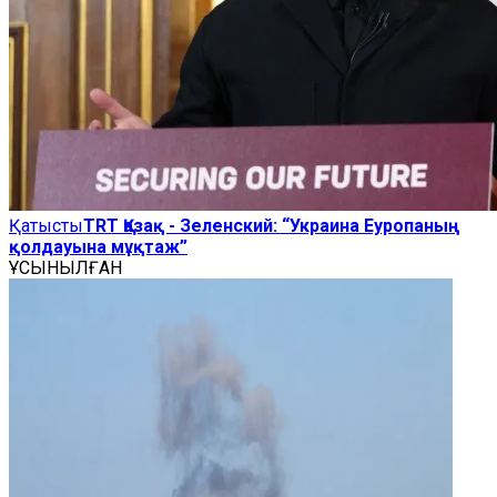
Қатысты
TRT Қазақ - Зеленский: “Украина Еуропаның
қолдауына мұқтаж”
ҰСЫНЫЛҒАН