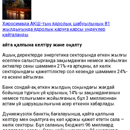
Хиросимада АҚШ-тың ядролық шабуылының 81
жылдығында ядролық қаруға қарсы үндеулер
қайталанды
Қайта қалпына келтіру және оңалту
Ашық деректерде энергетика секторында өткен жылғы
есеппен салыстырғанда зақымданған немесе жойылған
активтер саны шамамен 21%-ға артқаны, ал көлік
секторындағы қажеттіліктер сол кезеңде шамамен 24%-
ға өскені айтылған.
Банк сондай-ақ өткен жылдың соңындағы жағдай
бойынша тұрғын үй қорының 14%-ы зақымданғанын
немесе толығымен жойылғанын, бұл 3 миллионнан
астам үй шаруашылығына әсер еткенін хабарлады.
Дүниежүзілік банктің бағалауынша, қайта қалпына
келтіру мен оңалтуға ең көп қаржы қажет ететін сала —
көлік секторы
. Бұл саланың
бюджеті 96 миллиард