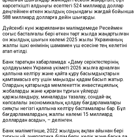
көрсеткішті алдыңғы есептегі 524 миллиард доллар
деңгейінен өткен жылдың соңындағы жағдай бойынша
588 миллиард долларға дейін шығарды.
Дүйсенбі күні жарияланған мәлімдемеде Ресеймен
соғыс басталғалы бері өткен төрт жыл
да
жаңартылған
он жылдық шығын көлемі 2025 жылы Украинаның
жалпы ішкі өнімінің шамамен үш есесіне тең келетіні
атап өтілді.
Банк таратқан хабарламада: «Даму серіктестерінің
қолдауымен Украина үкіметі 2026 жылға арналған
қалпына келтіру және қайта құру басымдықтарын
қамтамасыз ету үшін маңызды қадам
басып
жатыр
.
О
лардың қатарында мемлекеттік инвестициялық
жобаларды және қираған тұрғын үйлерді
қаржыландыру, миналарды тазалау, сондай-ақ
көпсалалы экономикалық қолдау бағдарламалары
сияқты негізгі қалпына келтіру бастамалары бар. Бұл
бағдарламалардың жалпы көлемі 15 миллиард
доллардан асады», – делінген.
Банк мәліметінше, 2022 жылдың ақпан
айынан
бері
тұрғын үй, энергетика, білім беру, көлік және басқа да