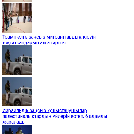
Трамп елге заңсыз мигранттардың кіруін
тоқтатқандарын алға тартты
Израильдік заңсыз қоныстанушылар
палестиналықтардың үйлерін өртеп, 6 адамды
жаралады