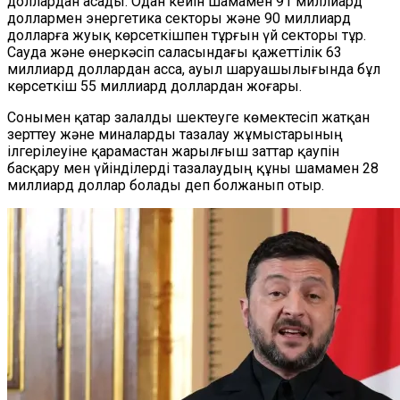
доллардан асады. Одан кейін шамамен 91 миллиард
доллармен энергетика секторы және 90 миллиард
долларға жуық көрсеткішпен тұрғын үй секторы тұр.
Сауда және өнеркәсіп саласындағы қажеттілік 63
миллиард доллардан асса, ауыл шаруашылығында бұл
көрсеткіш 55 миллиард доллардан жоғары.
Сонымен қатар
залалды шектеуге көмектесіп жатқан
зерттеу және миналарды тазалау жұмыстарының
ілгерілеуіне қарамастан
жарылғыш заттар қаупін
басқару мен үйінділерді тазалаудың құны шамамен 28
миллиард доллар болады деп
болжанып
отыр.