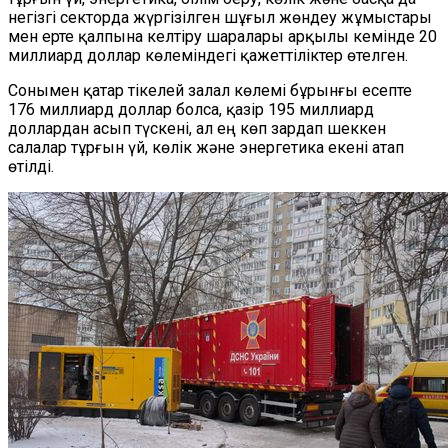
негізгі секторда жүргізілген шұғыл жөндеу жұмыстары
мен ерте қалпына келтіру шаралары арқылы кемінде 20
миллиард доллар көлеміндегі қажеттіліктер өтелген.
Сонымен қатар тікелей залал көлемі бұрынғы есепте
176 миллиард доллар болса, қазір 195 миллиард
доллардан асып түскені, ал ең көп зардап шеккен
салалар тұрғын үй, көлік және энергетика екені атап
өтілді.