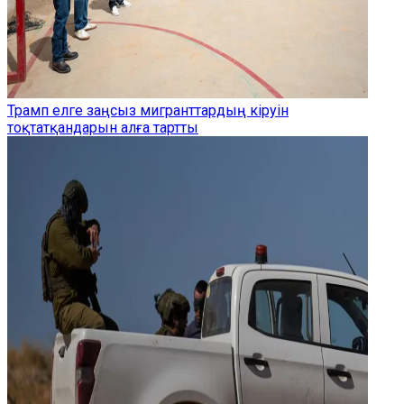
Трамп елге заңсыз мигранттардың кіруін
тоқтатқандарын алға тартты