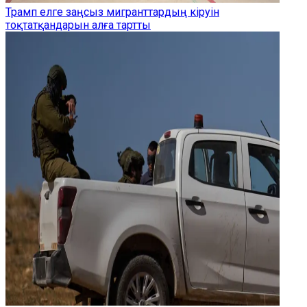
Трамп елге заңсыз мигранттардың кіруін
тоқтатқандарын алға тартты