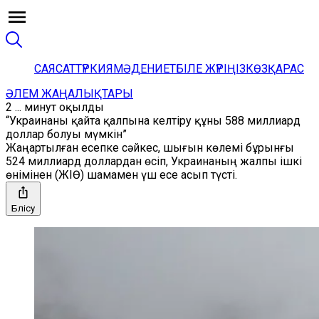
САЯСАТ
ТҮРКИЯ
МӘДЕНИЕТ
БІЛЕ ЖҮРІҢІЗ
КӨЗҚАРАС
ӘЛЕМ ЖАҢАЛЫҚТАРЫ
2 ... минут оқылды
“Украинаны қайта қалпына келтіру құны 588 миллиард
доллар болуы мүмкін”
Жаңартылған есепке сәйкес, шығын көлемі бұрынғы
524 миллиард доллардан өсіп, Украинаның жалпы ішкі
өнімінен (ЖІӨ) шамамен үш есе асып түсті.
Бөлісу