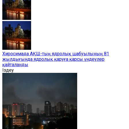
Хиросимада АҚШ-тың ядролық шабуылының 81
жылдығында ядролық қаруға қарсы үндеулер
қайталанды
Іздеу