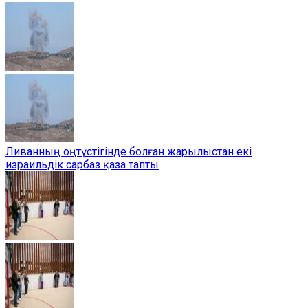
Ливанның оңтүстігінде болған жарылыстан екі
израильдік сарбаз қаза тапты