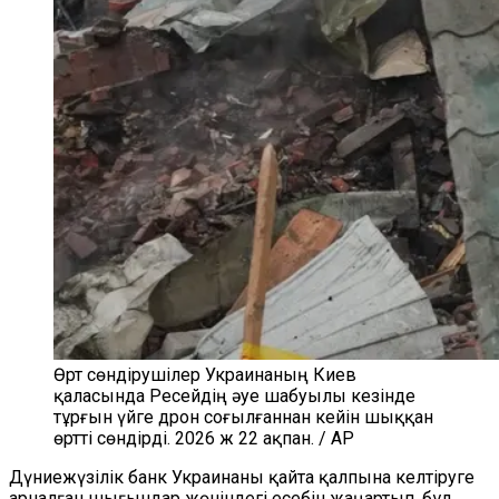
Өрт сөндірушілер Украинаның Киев
қаласында Ресейдің әуе шабуылы кезінде
тұрғын үйге дрон соғылғаннан кейін шыққан
өртті сөндірді. 2026 ж 22 ақпан. / AP
Дүниежүзілік банк Украинаны қайта қалпына келтіруге
арналған шығындар жөніндегі есебін жаңартып, бұл