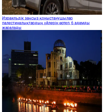
Израильдік заңсыз қоныстанушылар
палестиналықтардың үйлерін өртеп, 6 адамды
жаралады