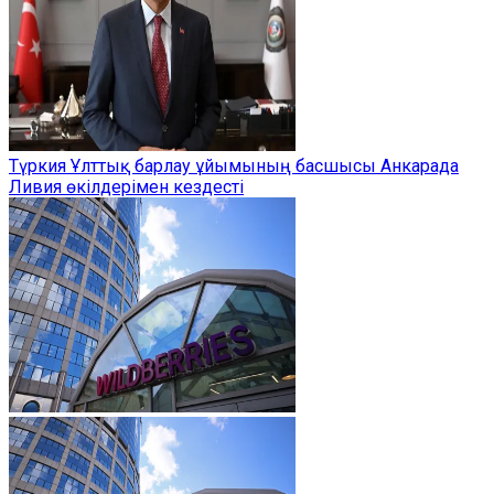
Түркия Ұлттық барлау ұйымының басшысы Анкарада
Ливия өкілдерімен кездесті