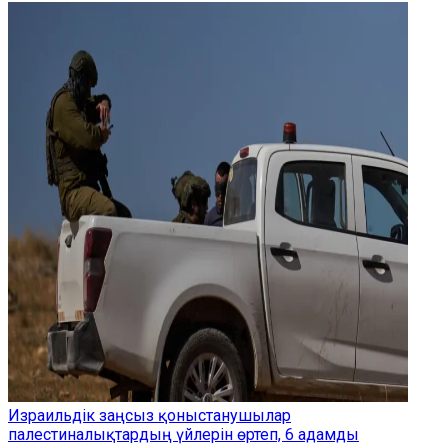
Израильдік заңсыз қоныстанушылар
палестиналықтардың үйлерін өртеп, 6 адамды