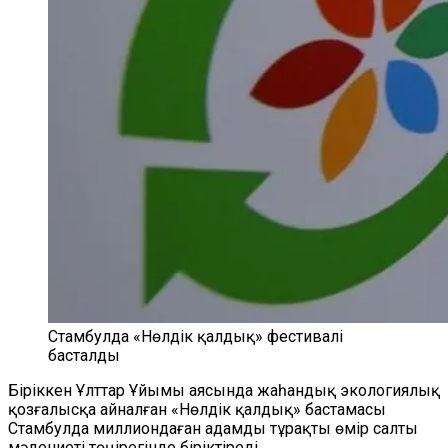
Стамбулда «Нөлдік қалдық» фестивалі
басталды
Біріккен Ұлттар Ұйымы аясында жаһандық экологиялық
қозғалысқа айналған «Нөлдік қалдық» бастамасы
Стамбулда миллиондаған адамды тұрақты өмір салты
мәдениеті төңірегінде біріктіреді.