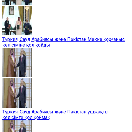
Түркия, Сауд Арабиясы және Пәкістан Мекке қорғаныс
келісіміне қол қойды
Түркия, Сауд Арабиясы және Пәкістан үшжақты
келісімге қол қоймақ