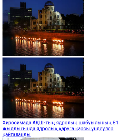
Хиросимада АҚШ-тың ядролық шабуылының 81
жылдығында ядролық қаруға қарсы үндеулер
қайталанды