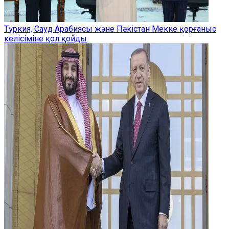
Түркия, Сауд Арабиясы және Пәкістан Мекке қорғаныс
келісіміне қол қойды