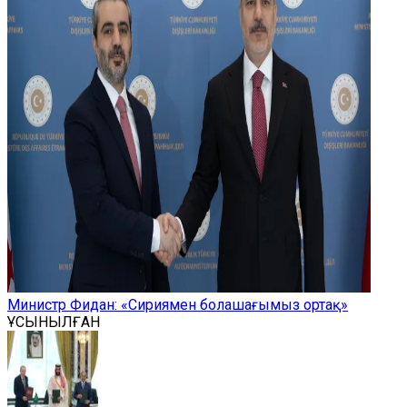
Министр Фидан: «Сириямен болашағымыз ортақ»
ҰСЫНЫЛҒАН