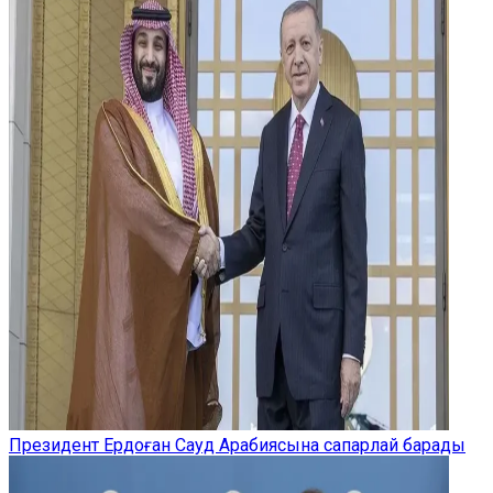
Президент Ердоған Сауд Арабиясына сапарлай барады