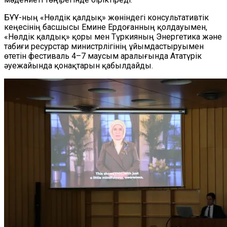
БҰҰ-ның «Нөлдік қалдық» жөніндегі консультативтік
кеңесінің басшысы Емине Ердоғанның қолдауымен,
«Нөлдік қалдық» қоры мен Түркияның Энергетика және
табиғи ресурстар министрлігінің ұйымдастыруымен
өтетін фестиваль 4–7 маусым аралығында Ататүрік
әуежайында қонақтарын қабылдайды.