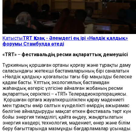
Қатысты
TRT Қазақ - Әлемдегі ең ірі «Нөлдік қалдық»
форумы Стамбулда өтеді
«TRT» ̶ фестивальдің ресми ақпараттық демеушісі
Түркияның қоршаған ортаны қорғау және тұрақты даму
саласындағы жетекші бастамаларының бірі саналатын
«Нөлдік қалдық» қозғалысы тағы бір маңызды белеске
қадам басты. Ұлттық экологиялық бастамадан
жаһандық өзгеріс үлгісіне айналған жобаның ресми
ақпараттық серіктесі ̶ «TRT» Телерадиокорпорациясы.
Қоршаған ортаға жауапкершілікпен қарау мәдениеті
мен тұрақты өмір салтын күнделікті өмірдің ажырамас
бөлігіне айналдыруды мақсат еткен фестиваль төрт күн
бойы энергия тиімділігі, қайта өңдеу, жаңартылатын
энергия көздері, технология, мәдениет, өнер және білім
беру бағыттарында мазмұнды бағдарламалар ұсынады.