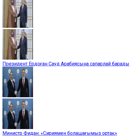
Президент Ердоған Сауд Арабиясына сапарлай барады
Министр Фидан: «Сириямен болашағымыз ортақ»