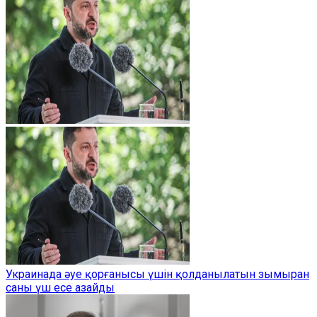
Украинада әуе қорғанысы үшін қолданылатын зымыран
саны үш есе азайды