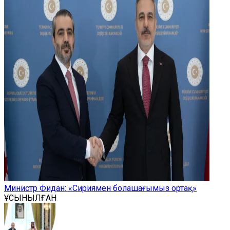
Министр Фидан: «Сириямен болашағымыз ортақ»
ҰСЫНЫЛҒАН