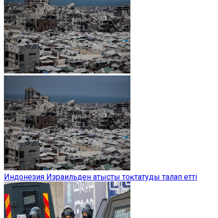
Индонезия Израильден атысты тоқтатуды талап етті