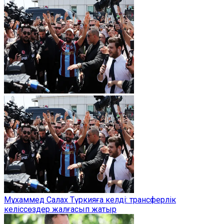
Мұхаммед Салах Түркияға келді: трансферлік
келіссөздер жалғасып жатыр