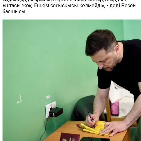
ынтасы жоқ. Ешкім соғысқысы келмейді», - деді Ресей
басшысы.