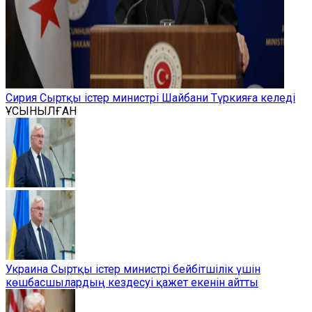
Сирия Сыртқы істер министрі Шайбани Түркияға келеді
ҰСЫНЫЛҒАН
Украина Сыртқы істер министрі бейбітшілік үшін
көшбасшылардың кездесуі қажет екенін айтты