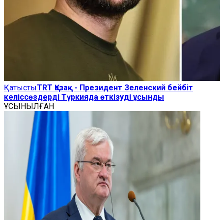
Қатысты
TRT Қазақ - Президент Зеленский бейбіт
келіссөздерді Түркияда өткізуді ұсынды
ҰСЫНЫЛҒАН