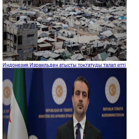
Индонезия Израильден атысты тоқтатуды талап етті