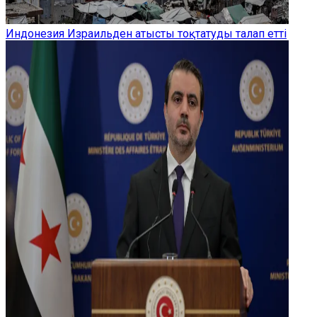
Индонезия Израильден атысты тоқтатуды талап етті