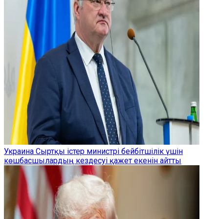
Украина Сыртқы істер министрі бейбітшілік үшін
көшбасшылардың кездесуі қажет екенін айтты