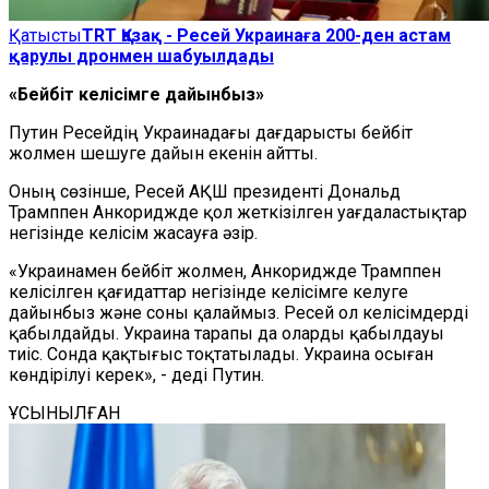
Қатысты
TRT Қазақ - Ресей Украинаға 200-ден астам
қарулы дронмен шабуылдады
«Бейбіт келісімге дайынбыз»
Путин Ресейдің Украинадағы дағдарысты бейбіт
жолмен шешуге дайын екенін айтты.
Оның сөзінше, Ресей АҚШ президенті Дональд
Трамппен Анкориджде қол жеткізілген уағдаластықтар
негізінде келісім жасауға әзір.
«Украинамен бейбіт жолмен, Анкориджде Трамппен
келісілген қағидаттар негізінде келісімге келуге
дайынбыз және соны қалаймыз. Ресей ол келісімдерді
қабылдайды. Украина тарапы да оларды қабылдауы
тиіс. Сонда қақтығыс тоқтатылады. Украина осыған
көндірілуі керек», - деді Путин.
ҰСЫНЫЛҒАН