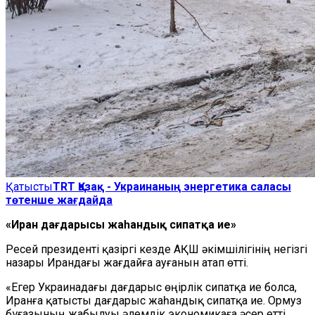
Қатысты
TRT Қазақ - Украинаның энергетика саласы
төтенше жағдайда
«Иран дағдарысы жаһандық сипатқа ие»
Ресей президенті қазіргі кезде АҚШ әкімшілігінің негізгі
назары Ирандағы жағдайға ауғанын атап өтті.
«Егер Украинадағы дағдарыс өңірлік сипатқа ие болса,
Иранға қатысты дағдарыс жаһандық сипатқа ие. Ормуз
бұғазының жабылуы әлемдік экономикаға әсер етті.