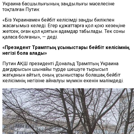
Украина басшылығының заңдылығы мәселесіне
тоқталған Путин:
«Біз Украинамен бейбіт келісімді заңды билікпен
жасағымыз келеді. Егер құжаттарға қол қою кезеңіне
жетсек, оған қол қоятын адамдар табылады. Тек соны
қаласа болғаны», — деді.
«Президент Трамптың ұсыныстары бейбіт келісімнің
негізі бола алады»
Путин АҚШ президенті Дональд Трамптың Украина
дағдарысын шынайы түрде шешуге тырысып
жатқанын айтып, оның ұсыныстары болашақ бейбіт
келісімнің негізіне айналуы мүмкін екенін мәлімдеді.