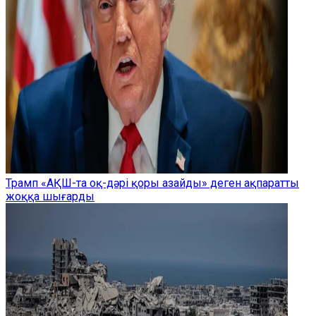
Трамп «АҚШ-та оқ-дәрі қоры азайды» деген ақпаратты
жоққа шығарды