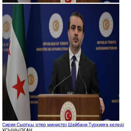
Сирия Сыртқы істер министрі Шайбани Түркияға келеді
ҰСЫНЫЛҒАН