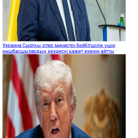
Украина Сыртқы істер министрі бейбітшілік үшін
көшбасшылардың кездесуі қажет екенін айтты