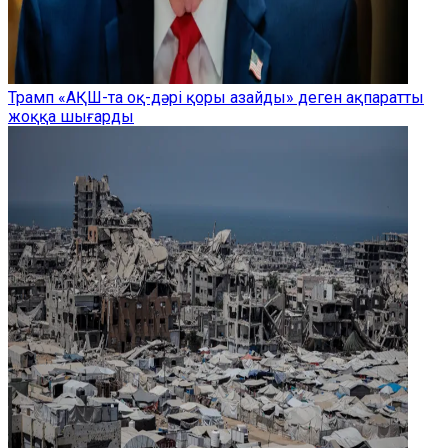
Трамп «АҚШ-та оқ-дәрі қоры азайды» деген ақпаратты
жоққа шығарды