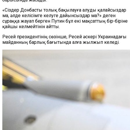
«Сіздер Донбасты толық бақылауға алуды қалайсыздар
ма, әлде келісімге келуге дайынсыздар ма?» деген
сұраққа жауап берген Путин бұл екі мақсаттың бір-біріне
қайшы келмейтінін айтты.
Ресей президентінің сөзінше, Ресей әскері Украинадағы
майданның барлық бағытында алға жылжып келеді.