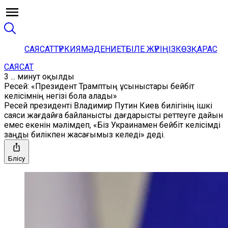
САЯСАТ
ТҮРКИЯ
МӘДЕНИЕТ
БІЛЕ ЖҮРІҢІЗ
КӨЗҚАРАС
САЯСАТ
3 ... минут оқылды
Ресей: «Президент Трамптың ұсыныстары бейбіт
келісімнің негізі бола алады»
Ресей президенті Владимир Путин Киев билігінің ішкі
саяси жағдайға байланысты дағдарысты реттеуге дайын
емес екенін мәлімдеп, «Біз Украинамен бейбіт келісімді
заңды билікпен жасағымыз келеді» деді.
Бөлісу