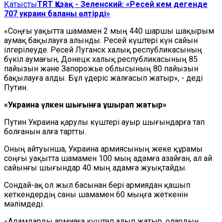
Қатысты
TRT Қазақ - Зеленский: «Ресей кем дегенде
707 украин баланы өлтірді»
«Соңғы уақытта шамамен 2 мың 440 шаршы шақырым
аумақ бақылауға алынды. Ресей күштері күн сайын
ілгерілеуде. Ресей Луганск халық республикасының
бүкіл аумағын, Донецк халық республикасының 85
пайызын және Запорожье облысының 80 пайызын
бақылауға алды. Бұл үдеріс жалғасып жатыр», - деді
Путин.
«Украина үлкен шығынға ұшырап жатыр»
Путин Украина қарулы күштері ауыр шығындарға тап
болғанын алға тартты.
Оның айтуынша, Украина армиясының жеке құрамы
соңғы уақытта шамамен 100 мың адамға азайған, ал ай
сайынғы шығындар 40 мың адамға жуықтайды.
Сондай-ақ ол жыл басынан бері армиядан қашып
кеткендердің саны шамамен 60 мыңға жеткенін
мәлімдеді.
«Адамдарды армияға күштеп алып жатыр, олардың