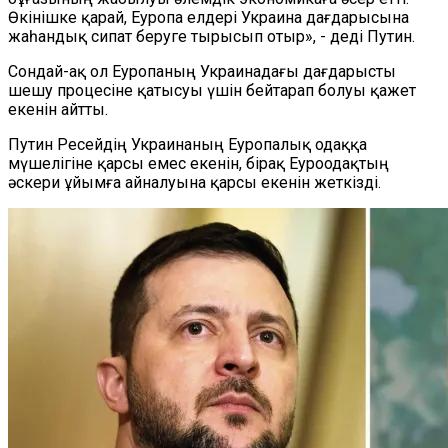
Өкінішке қарай, Еуропа елдері Украина дағдарысына
жаһандық сипат беруге тырысып отыр», - деді Путин.
Сондай-ақ ол Еуропаның Украинадағы дағдарысты
шешу процесіне қатысуы үшін бейтарап болуы қажет
екенін айтты.
Путин Ресейдің Украинаның Еуропалық одаққа
мүшелігіне қарсы емес екенін, бірақ Еуроодақтың
әскери ұйымға айналуына қарсы екенін жеткізді.