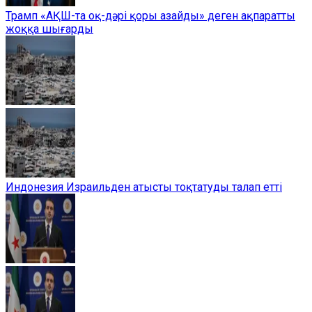
Трамп «АҚШ-та оқ-дәрі қоры азайды» деген ақпаратты
жоққа шығарды
Индонезия Израильден атысты тоқтатуды талап етті