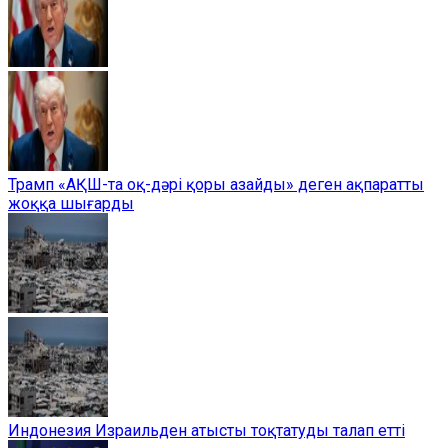
Трамп «АҚШ-та оқ-дәрі қоры азайды» деген ақпаратты
жоққа шығарды
Индонезия Израильден атысты тоқтатуды талап етті