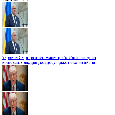
Украина Сыртқы істер министрі бейбітшілік үшін
көшбасшылардың кездесуі қажет екенін айтты