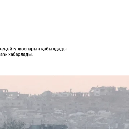
п кеңейту жоспарын қабылдады
an» хабарлады.