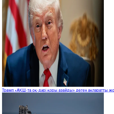
Трамп «АҚШ-та оқ-дәрі қоры азайды» деген ақпаратты 