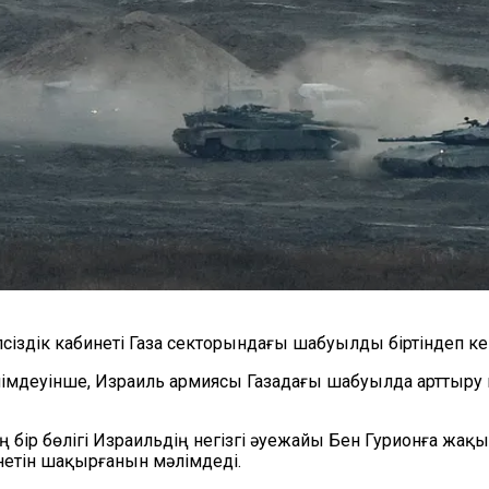
сіздік кабинеті Газа секторындағы шабуылды біртіндеп 
лімдеуінше,
Израиль
армиясы Газадағы шабуылда арттыру
 бір бөлігі Израильдің негізгі әуежайы Бен Гурионға жақ
инетін шақырғанын мәлімдеді.