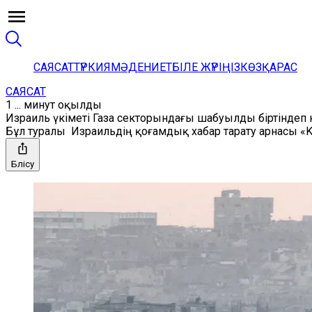
САЯСАТ
ТҮРКИЯ
МӘДЕНИЕТ
БІЛЕ ЖҮРІҢІЗ
КӨЗҚАРАС
САЯСАТ
1 ... минут оқылды
Израиль үкіметі Газа секторындағы шабуылды біртінде
Бұл туралы Израильдің қоғамдық хабар тарату арнасы «K
Бөлісу