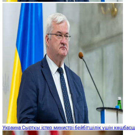
Украина Сыртқы істер министрі бейбітшілік үшін көшбас