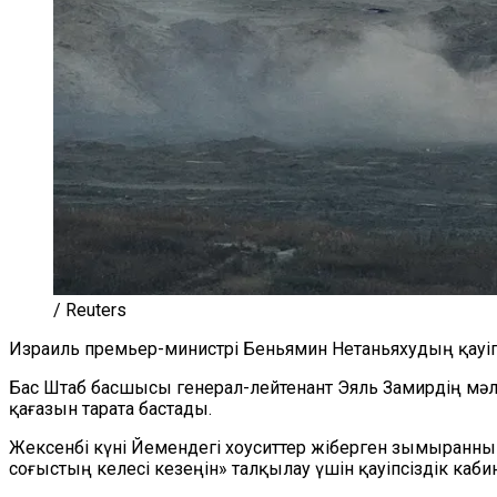
/ Reuters
Израиль премьер-министрі Беньямин Нетаньяхудың қауіп
Бас Штаб
басшысы генерал-лейтенант Эяль Замир
дің мә
қағазын тарата бастады.
Жексенбі күні Йемендегі х
о
уситтер жіберген зымыранның
соғыстың келесі кезеңін» талқылау үшін қауіпсіздік каб