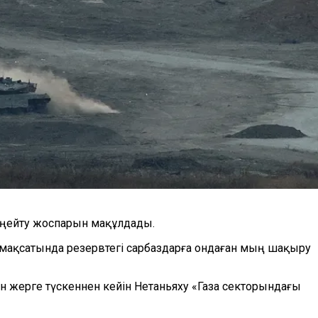
кеңейту жоспарын мақұлдады
.
 мақсатында
резервтегі
сарбаздарға
ондаған мың шақыру
ын жерге түскеннен кейін Нетаньяху «Газа секторындағы