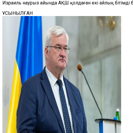
Израиль наурыз айында АҚШ қолдаған екі айлық бітімді 
ҰСЫНЫЛҒАН