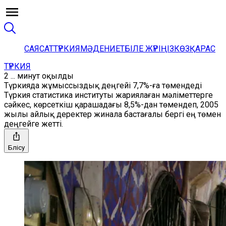
САЯСАТ
ТҮРКИЯ
МӘДЕНИЕТ
БІЛЕ ЖҮРІҢІЗ
КӨЗҚАРАС
ТҮРКИЯ
2 ... минут оқылды
Түркияда жұмыссыздық деңгейі 7,7%-ға төмендеді
Түркия статистика институты жариялаған мәліметтерге
сәйкес, көрсеткіш қарашадағы 8,5%-дан төмендеп, 2005
жылы айлық деректер жинала бастағалы бергі ең төмен
деңгейге жетті.
Бөлісу