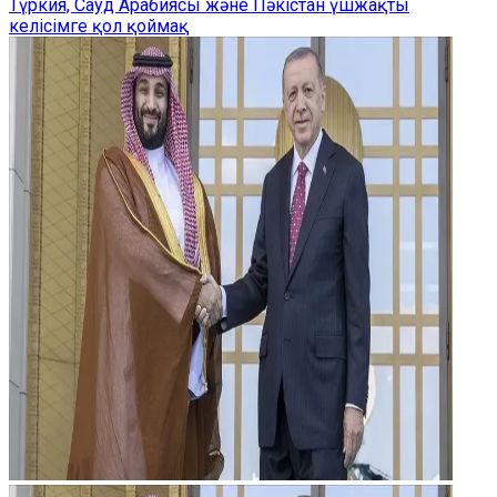
Түркия, Сауд Арабиясы және Пәкістан үшжақты
келісімге қол қоймақ