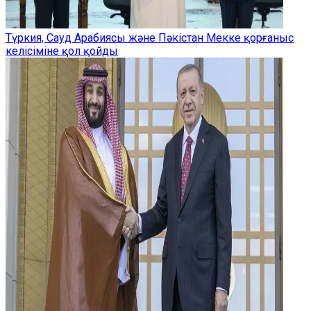
Түркия, Сауд Арабиясы және Пәкістан Мекке қорғаныс
келісіміне қол қойды