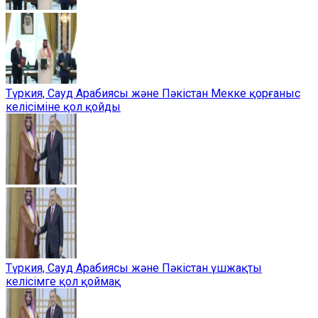
Түркия, Сауд Арабиясы және Пәкістан Мекке қорғаныс
келісіміне қол қойды
Түркия, Сауд Арабиясы және Пәкістан үшжақты
келісімге қол қоймақ