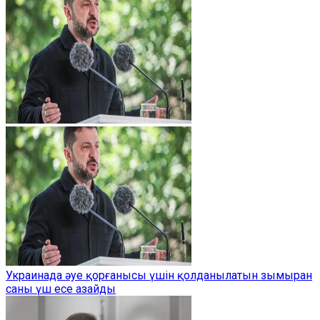
Украинада әуе қорғанысы үшін қолданылатын зымыран
саны үш есе азайды