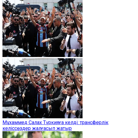
Мұхаммед Салах Түркияға келді: трансферлік
келіссөздер жалғасып жатыр