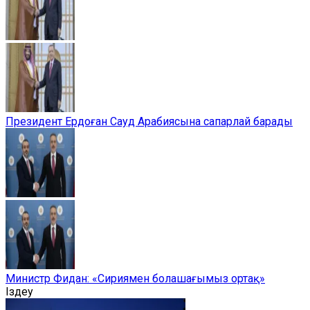
Президент Ердоған Сауд Арабиясына сапарлай барады
Министр Фидан: «Сириямен болашағымыз ортақ»
Іздеу