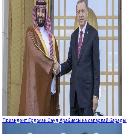
Президент Ердоған Сауд Арабиясына сапарлай барады