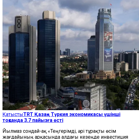
Қатысты
TRT Қазақ - Түркия экономикасы үшінші
тоқсанда 3.7 пайызға өсті
Йылмаз сондай-ақ «Теңгерімді, әрі тұрақты өсім
жағдайының арқасында алдағы кезеңде инвестиция