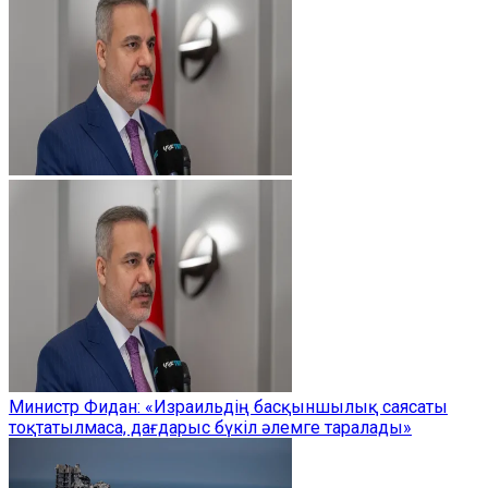
Министр Фидан: «Израильдің басқыншылық саясаты
тоқтатылмаса, дағдарыс бүкіл әлемге таралады»