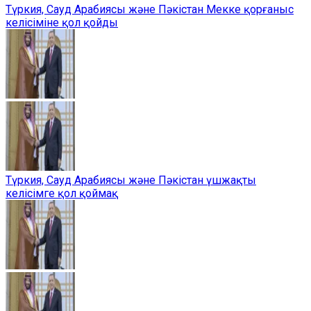
Түркия, Сауд Арабиясы және Пәкістан Мекке қорғаныс
келісіміне қол қойды
Түркия, Сауд Арабиясы және Пәкістан үшжақты
келісімге қол қоймақ