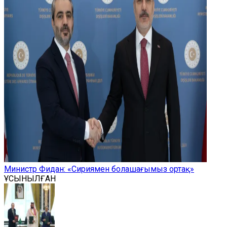
Министр Фидан: «Сириямен болашағымыз ортақ»
ҰСЫНЫЛҒАН