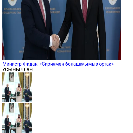
Министр Фидан: «Сириямен болашағымыз ортақ»
ҰСЫНЫЛҒАН