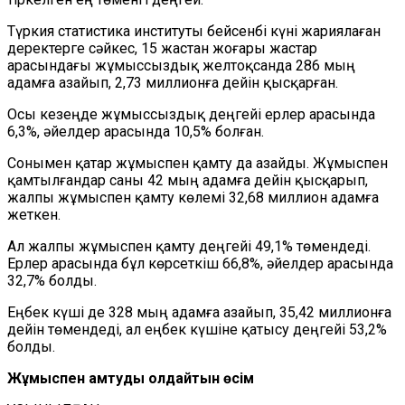
Түркия статистика институты
бейсенбі күні жариялаған
деректерге сәйкес, 15 жастан жоғары жастар
арасындағы жұмыссыздық желтоқсанда 286 мың
адамға азайып, 2,73 миллионға дейін қысқарған.
Осы кезеңде жұмыссыздық деңгейі ерлер арасында
6,3%, әйелдер арасында 10,5% болған.
Сонымен қатар жұмыспен қамту да азайды. Жұмыспен
қамтылғандар саны 42 мың адамға дейін қысқарып,
жалпы жұмыспен қамту көлемі 32,68 миллион адамға
жеткен.
Ал жалпы жұмыспен қамту деңгейі 49,1% төмендеді.
Ерлер арасында бұл көрсеткіш 66,8%, әйелдер арасында
32,7% болды.
Еңбек күші де 328 мың адамға азайып, 35,42 миллионға
дейін төмендеді, ал еңбек күшіне қатысу деңгейі 53,2%
болды.
Жұмыспен қамтуды қолдайтын өсім