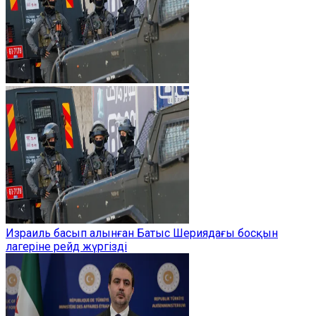
Израиль басып алынған Батыс Шериядағы босқын
лагеріне рейд жүргізді