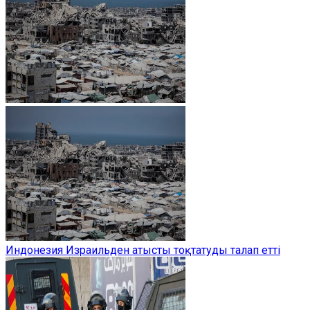
Индонезия Израильден атысты тоқтатуды талап етті