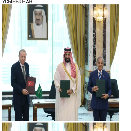
ҰСЫНЫЛҒАН