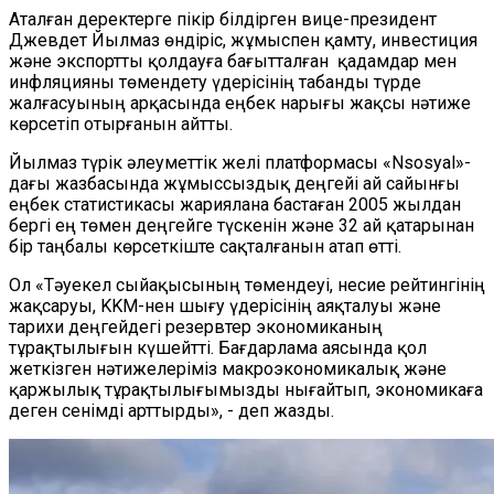
Аталған деректерге пікір білдірген вице-президент
Джевдет Йылмаз өндіріс, жұмыспен қамту, инвестиция
және экспортты қолдауға бағытталған қадамдар мен
инфляцияны төмендету үдерісінің табанды түрде
жалғасуының арқасында еңбек нарығы жақсы нәтиже
көрсетіп отырғанын айтты.
Йылмаз түрік әлеуметтік желі платформасы «Nsosyal»-
дағы жазбасында жұмыссыздық деңгейі ай сайынғы
еңбек статистикасы жариялана бастаған 2005 жылдан
бергі ең төмен деңгейге түскенін және 32 ай қатарынан
бір таңбалы көрсеткіште сақталғанын атап өтті.
Ол «Тәуекел сыйақысының төмендеуі, несие рейтингінің
жақсаруы, KKM-нен шығу үдерісінің аяқталуы және
тарихи деңгейдегі резервтер экономиканың
тұрақтылығын күшейтті. Бағдарлама аясында қол
жеткізген нәтижелеріміз макроэкономикалық және
қаржылық тұрақтылығымызды нығайтып, экономикаға
деген сенімді арттырды», - деп жазды.