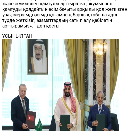
және жұмыспен қамтуды арттыратын, жұмыспен
қамтуды қолдайтын өсім бағыты арқылы қол жеткізген
ұзақ мерзімді өсімді қоғамның барлық тобына әділ
түрде жеткізіп, азаматтардың сатып алу қабілетін
арттырамыз», - деп қосты.
ҰСЫНЫЛҒАН