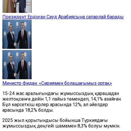
Президент Ердоған Сауд Арабиясына сапарлай барады
Министр Фидан: «Сириямен болашағымыз ортақ»
15-24 жас аралығындағы жұмыссыздық қарашадан
желтоқсанға дейін 1,1 пайыз төмендеп, 14,1% азайған.
Бұл көрсеткіш ерлер арасында 12%, ал әйелдер
арасында 18,2% болды.
2025 жыл қорытындысы бойынша Түркиядағы
жұмыссыздық деңгейі шамамен 8,3% болуы мүмкін.