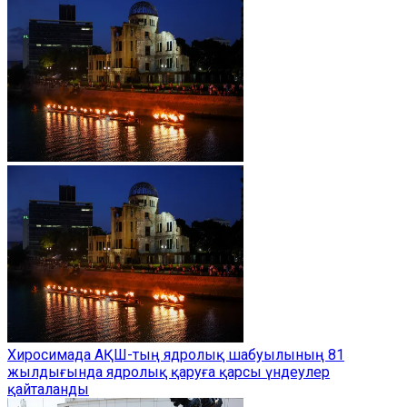
Хиросимада АҚШ-тың ядролық шабуылының 81
жылдығында ядролық қаруға қарсы үндеулер
қайталанды