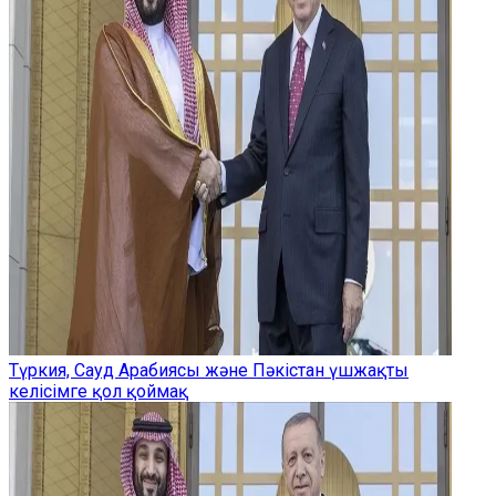
Түркия, Сауд Арабиясы және Пәкістан үшжақты
келісімге қол қоймақ