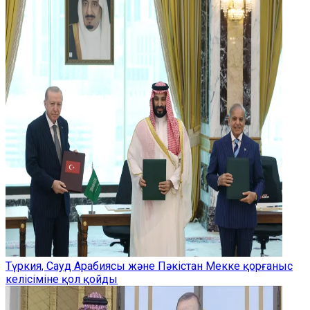
Түркия, Сауд Арабиясы және Пәкістан Мекке қорғаныс
келісіміне қол қойды