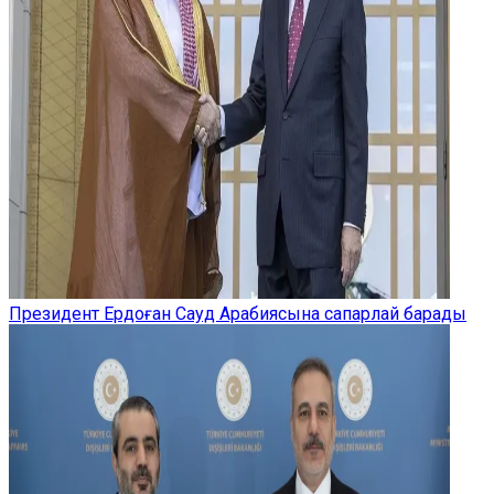
Президент Ердоған Сауд Арабиясына сапарлай барады