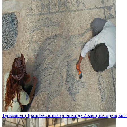
Түркияның Траллеис көне қаласында 2 мың жылдық моз