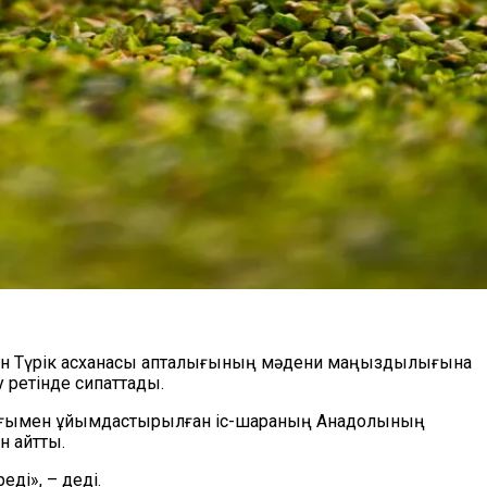
ан Түрік асханасы апталығының мәдени маңыздылығына
 ретінде сипаттады.
лығымен ұйымдастырылған іс-шараның Анадолының
н айтты.
ді», – деді.