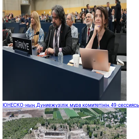
ЮНЕСКО-ның Дүниежүзілік мұра комитетінің 49-сессиясы