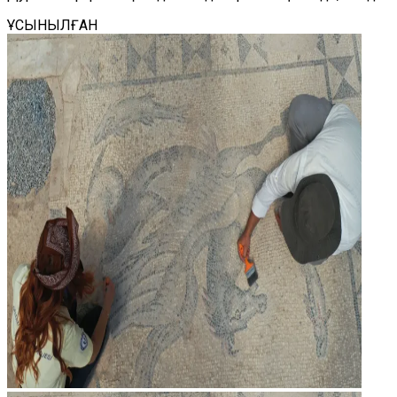
ҰСЫНЫЛҒАН