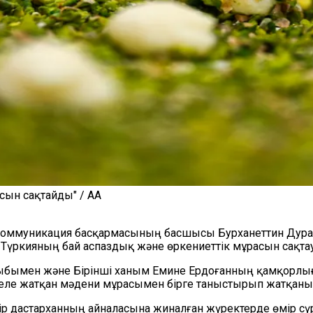
сын сақтайды" / AA
 Коммуникация басқармасының басшысы Бурханеттин Дур
үркияның бай аспаздық және өркениеттік мұрасын сақтау
қырыбымен және Бірінші ханым Емине Ердоғанның қамқор
келе жатқан мәдени мұрасымен бірге таныстырып жатқаны
ір дастарханның айналасына жиналған жүректерде өмір сүре