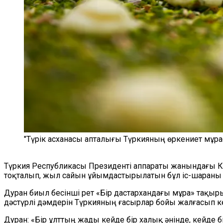
"Түрік асханасы апталығы Түркияның өркениет мұра
Түркия Республикасы Президенті аппараты жанындағы
тоқталып, жыл сайын ұйымдастырылатын бұл іс-шараны Т
Дуран биыл бесінші рет «Бір дастархандағы мұра» та
дәстүрлі дәмдерін Түркияның ғасырлар бойы жалғасып 
Дуран: «Бір ұлттың жады кейде бір халық әнінде, кейде б