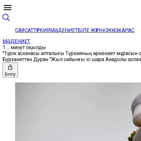
САЯСАТ
ТҮРКИЯ
МӘДЕНИЕТ
БІЛЕ ЖҮРІҢІЗ
КӨЗҚАРАС
МӘДЕНИЕТ
1 ... минут оқылды
"Түрік асханасы апталығы Түркияның өркениет мұрасын 
Бурханеттин Дуран "Жыл сайынғы іс-шара Анадолы аспаз
Бөлісу