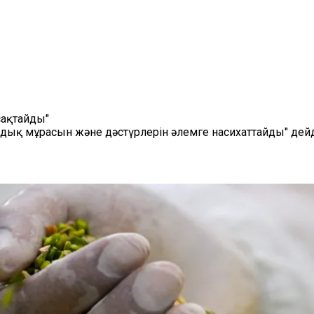
сақтайды"
дық мұрасын және дәстүрлерін әлемге насихаттайды" дейд