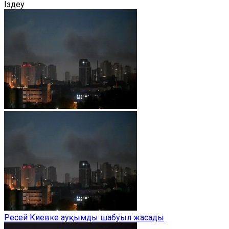
Іздеу
Ресей Киевке ауқымды шабуыл жасады