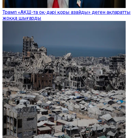
Трамп «АҚШ-та оқ-дәрі қоры азайды» деген ақпаратты
жоққа шығарды