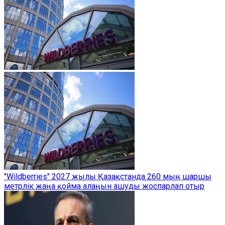
"Wildberries" 2027 жылы Қазақстанда 260 мың шаршы
метрлік жаңа қойма алаңын ашуды жоспарлап отыр