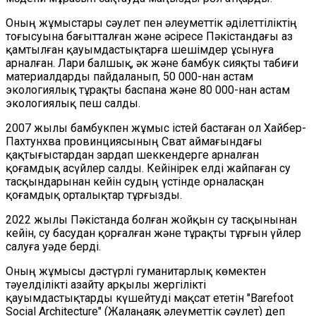
Оның жұмыстары сәулет пен әлеуметтік әділеттіліктің
тоғысуына бағытталған және әсіресе Пәкістандағы аз
қамтылған қауымдастықтарға шешімдер ұсынуға
арналған. Лари балшық, әк және бамбук сияқты табиғи
материалдарды пайдаланып, 50 000-нан астам
экологиялық тұрақты баспана және 80 000-нан астам
экологиялық пеш салды.
2007 жылы бамбукпен жұмыс істей бастаған ол Хайбер-
Пахтунхва провинциясының Сват аймағындағы
қақтығыстардан зардап шеккендерге арналған
қоғамдық асүйлер салды. Кейінірек елді жайпаған су
тасқындарынан кейін судың үстінде орналасқан
қоғамдық орталықтар тұрғызды.
2022 жылы Пәкістанда болған жойқын су тасқынынан
кейін, су басудан қорғалған және тұрақты тұрғын үйлер
салуға уәде берді.
Оның жұмысы дәстүрлі гуманитарлық көмектен
тәуелділікті азайту арқылы жергілікті
қауымдастықтарды күшейтуді мақсат ететін "Barefoot
Social Architecture" (Жалаңаяқ әлеуметтік сәулет) деп