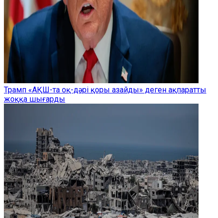
Трамп «АҚШ-та оқ-дәрі қоры азайды» деген ақпаратты
жоққа шығарды