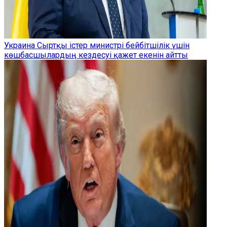
Украина Сыртқы істер министрі бейбітшілік үшін
көшбасшылардың кездесуі қажет екенін айтты