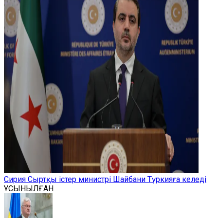
Сирия Сыртқы істер министрі Шайбани Түркияға келеді
ҰСЫНЫЛҒАН