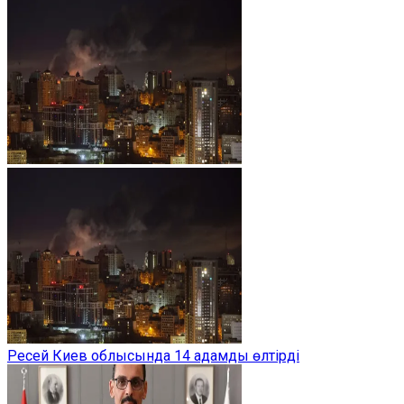
Ресей Киев облысында 14 адамды өлтірді