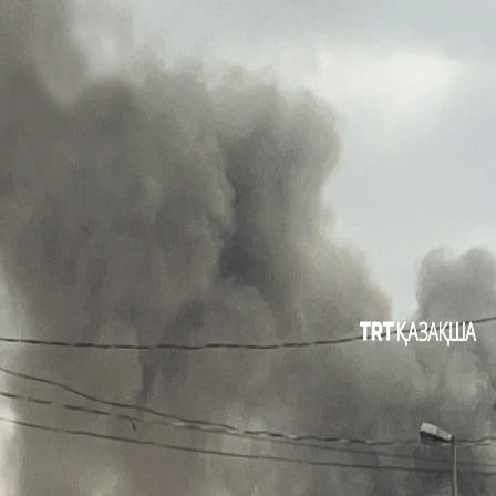
САЯСАТ
ТҮРКИЯ
МӘДЕНИЕТ
БІЛЕ ЖҮРІҢІЗ
КӨЗҚАРАС
00:40
00:40
Басқа да видеолар
АҚШ сенаторы Конгрестегі кеңсесінің алдына Израиль
туын ілді
Израильдік басқыншылардың жауыздығының
видеосы!
Газадағы шатыр-мектепте соққыға ұшыраған
палестиналық баланың қолына Израиль оғы қадалып
қалды
Газада балалар тері ауруларымен және денсаулық
мәселелерімен күресуде
Трамп мұнай компанияларының «тым көп пайда
тапқанын» айтты
Алуан түсті киімдер, дәстүрлі әуендер, мол дастарқан...
Үйінді астынан шарана табылды