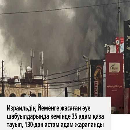
Грекияда өрт сөндіретін екі тікұшақ соқтығысты
Өрт сөндіретін екі тікұшақ әуеде соқтығысты
АҚШ сенаторы Нетаньяхуды «шолақ шалбар» киіп қарсы
алды
ӘЛЕМ ЖАҢАЛЫҚТАРЫ
Бөлісу
Израильдің Йеменге әуе шабуылында кемінде 35 адам
қаза тауып, 130-дан астам адам жараланды
Израильдің Йеменге жасаған әуе шабуылдарында
кемінде 35 адам қаза тауып, 130-дан астам адам
жараланды.
Басқа да видеолар
АҚШ сенаторы Конгрестегі кеңсесінің алдына Израиль
туын ілді
Израильдік басқыншылардың жауыздығының
видеосы!
Газадағы шатыр-мектепте соққыға ұшыраған
палестиналық баланың қолына Израиль оғы қадалып
қалды
Газада балалар тері ауруларымен және денсаулық
мәселелерімен күресуде
Трамп мұнай компанияларының «тым көп пайда
тапқанын» айтты