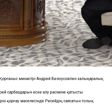
й Қорғаныс министрі Андрей Белоусовпен халықаралық
рей сарбаздарын еске алу рәсіміне қатысты.
ерін қорғау мәселесінде Ресейдің саясатын толық