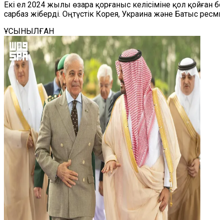
Екі ел 2024 жылы өзара қорғаныс келісіміне қол қойған 
сарбаз жіберді. Оңтүстік Корея, Украина және Батыс рес
ҰСЫНЫЛҒАН