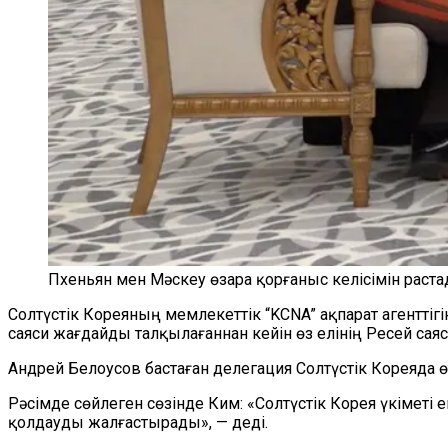
Пхеньян мен Мәскеу өзара қорғаныс келісімін раста
Солтүстік Кореяның мемлекеттік “KCNA” ақпарат агентт
саяси жағдайды талқылағаннан кейін өз елінің Ресей са
Андрей Белоусов бастаған делегация Солтүстік Кореяда 
Рәсімде сөйлеген сөзінде Ким: «Солтүстік Корея үкіметі 
қолдауды жалғастырады», — деді.