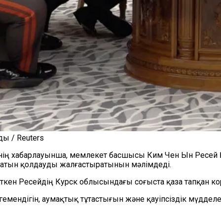
ды / Reuters
ігінің хабарлауынша, мемлекет басшысы Ким Чен Ын Ресе
ясатын қолдауды жалғастыратынын мәлімдеді.
өткен Ресейдің Курск облысындағы соғыста қаза тапқан ко
егемендігін, аумақтық тұтастығын және қауіпсіздік мүддел