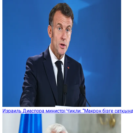
Израиль Диаспора министрі Чикли: “Макрон бізге сатқы