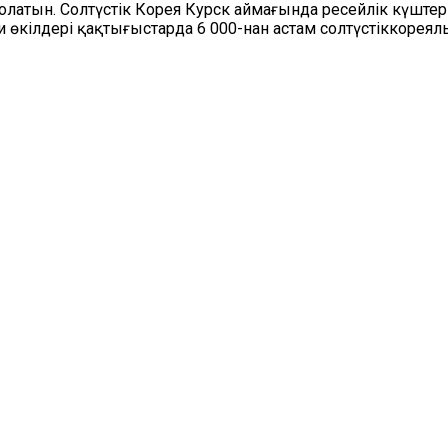
болатын. Солтүстік Корея Курск аймағында ресейлік күште
ми өкілдері қақтығыстарда 6 000-нан астам солтүстіккорея