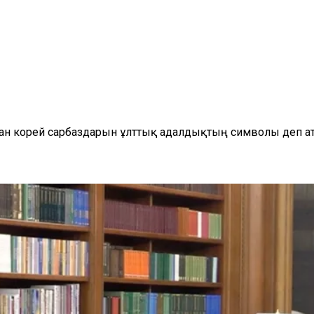
қан корей сарбаздарын ұлттық адалдықтың символы деп а