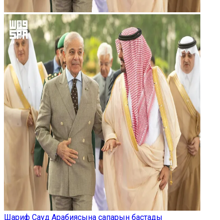
Шариф Сауд Арабиясына сапарын бастады