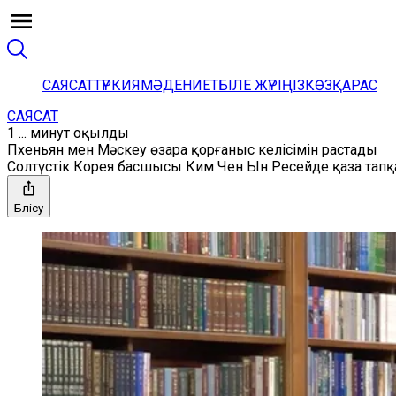
САЯСАТ
ТҮРКИЯ
МӘДЕНИЕТ
БІЛЕ ЖҮРІҢІЗ
КӨЗҚАРАС
САЯСАТ
1 ... минут оқылды
Пхеньян мен Мәскеу өзара қорғаныс келісімін растады
Солтүстік Корея басшысы Ким Чен Ын Ресейде қаза тап
Бөлісу