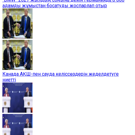
адамды жұмыстан босатуды жоспарлап отыр
Канада АҚШ-пен сауда келіссөздерін жеделдетуге
ниетті