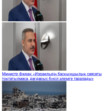
Министр Фидан: «Израильдің басқыншылық саясаты
тоқтатылмаса, дағдарыс бүкіл әлемге таралады»