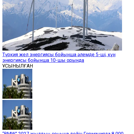
Түркия жел энергиясы бойынша әлемде 5-ші, күн
энергиясы бойынша 10-шы орында
ҰСЫНЫЛҒАН
“BMW” 2027 жылдың соңына дейін Германияда 8 000