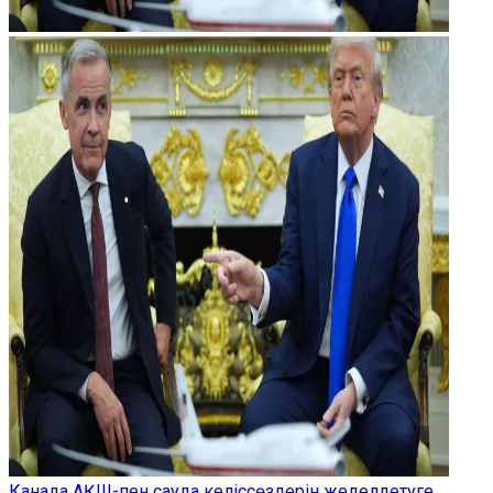
Канада АҚШ-пен сауда келіссөздерін жеделдетуге