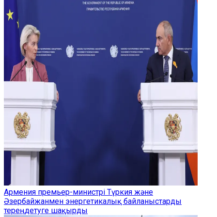
Армения премьер-министрі Түркия және
Әзербайжанмен энергетикалық байланыстарды
тереңдетуге шақырды