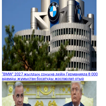
“BMW” 2027 жылдың соңына дейін Германияда 8 000
адамды жұмыстан босатуды жоспарлап отыр