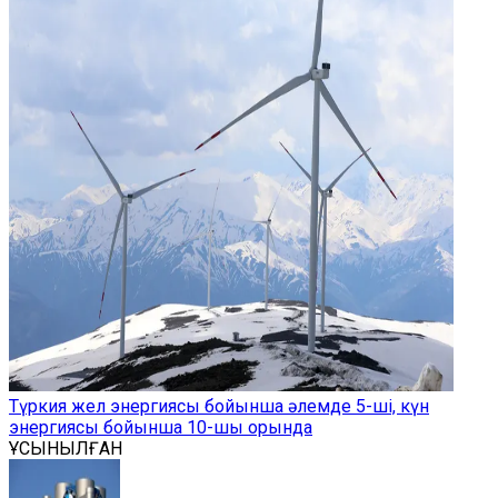
Түркия жел энергиясы бойынша әлемде 5-ші, күн
энергиясы бойынша 10-шы орында
ҰСЫНЫЛҒАН