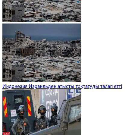
Индонезия Израильден атысты тоқтатуды талап етті