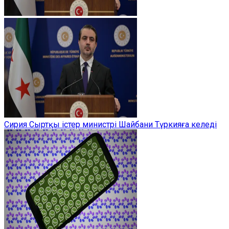
Сирия Сыртқы істер министрі Шайбани Түркияға келеді