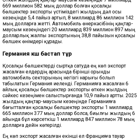
669 миллион 582 мың доллар болған қосалқы
бөлшектер экспорты үстіміздегі жылдың дәл осы
кезеңінде 5,4 пайыз артып, 8 миллиард 86 миллион 142
мың долларға жетті. Автомобиль өнеркәсібінің қаңтар-
маусым кезеңіндегі 20 миллиард 839 миллион 897 мың
долларлық жалпы экспортының 38,8 пайызын қосалқы
бөлшек өнімдері құрады.
Германия көш бастап тұр
Қосалқы бөлшектерді сыртқа сатуда ең көп экспорт
жасалған елдердің арасында бірінші орынды
автомобиль секторының негізгі нарығы болып
табылатын Германия иеленді. Германияға жасалған 6
айлық қосалқы бөлшектер экспорты өткен жылдың
сәйкес кезеңімен салыстырғанда 10,9 пайыз артты. 2025
жылдың қаңтар-маусым кезеңінде Германияға
бағытталған қосалқы бөлшектер экспорты 1 миллиард
665 миллион 377 мың доллар болса, биылғы жылдың 6
айында бұл көрсеткіш 1 миллиард 847 миллион 78 мың
долларға дейін көтерілді.
Ең көп экспорт жасалған екінші ел Францияға тауар