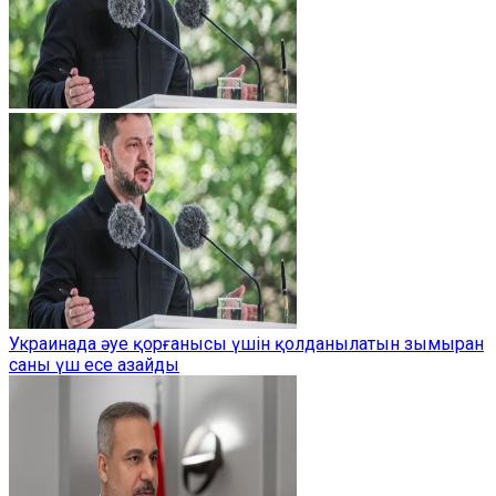
Украинада әуе қорғанысы үшін қолданылатын зымыран
саны үш есе азайды