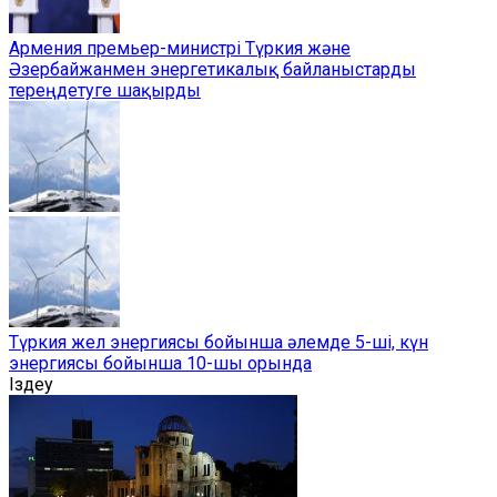
Армения премьер-министрі Түркия және
Әзербайжанмен энергетикалық байланыстарды
тереңдетуге шақырды
Түркия жел энергиясы бойынша әлемде 5-ші, күн
энергиясы бойынша 10-шы орында
Іздеу