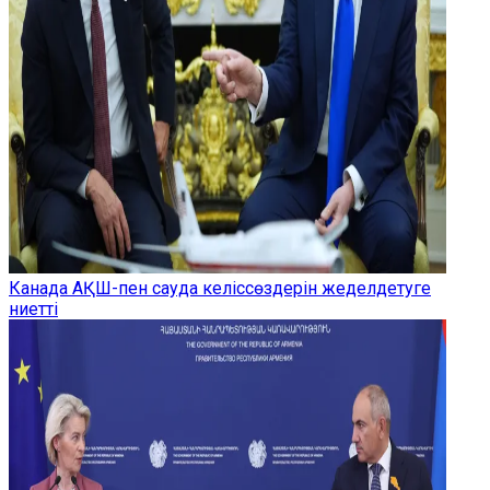
Канада АҚШ-пен сауда келіссөздерін жеделдетуге
ниетті