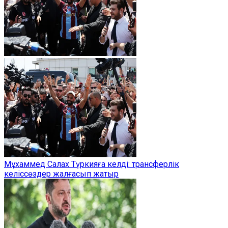
Мұхаммед Салах Түркияға келді: трансферлік
келіссөздер жалғасып жатыр