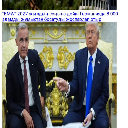
“BMW” 2027 жылдың соңына дейін Германияда 8 000
адамды жұмыстан босатуды жоспарлап отыр