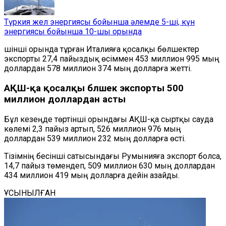
Түркия жел энергиясы бойынша әлемде 5-ші, күн
энергиясы бойынша 10-шы орында
Үшінші орында тұрған Италияға қосалқы бөлшектер
экспорты 27,4 пайыздық өсіммен 453 миллион 995 мың
доллардан 578 миллион 374 мың долларға жетті.
АҚШ-қа қосалқы бөлшек экспорты 500
миллион доллардан асты
Бұл кезеңде төртінші орындағы АҚШ-қа сыртқы сауда
көлемі 2,3 пайыз артып, 526 миллион 976 мың
доллардан 539 миллион 232 мың долларға өсті.
Тізімнің бесінші сатысындағы Румынияға экспорт болса,
14,7 пайыз төмендеп, 509 миллион 630 мың доллардан
434 миллион 419 мың долларға дейін азайды.
ҰСЫНЫЛҒАН