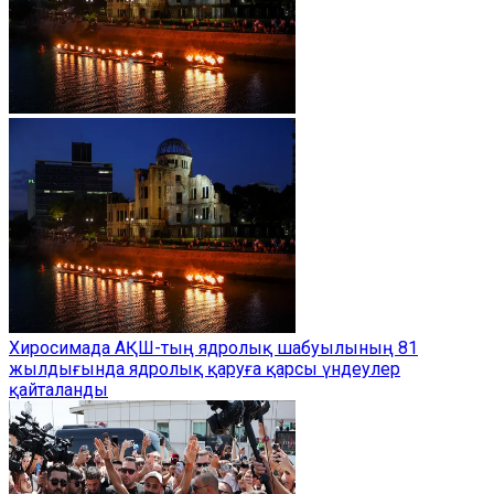
Хиросимада АҚШ-тың ядролық шабуылының 81
жылдығында ядролық қаруға қарсы үндеулер
қайталанды