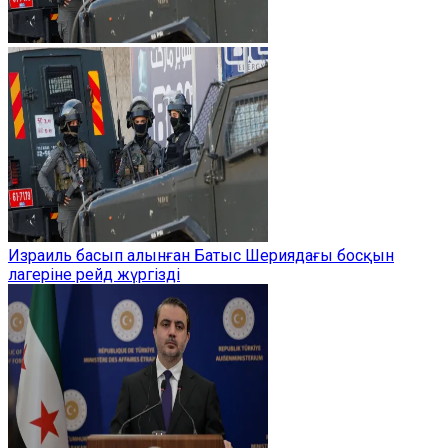
Израиль басып алынған Батыс Шериядағы босқын
лагеріне рейд жүргізді