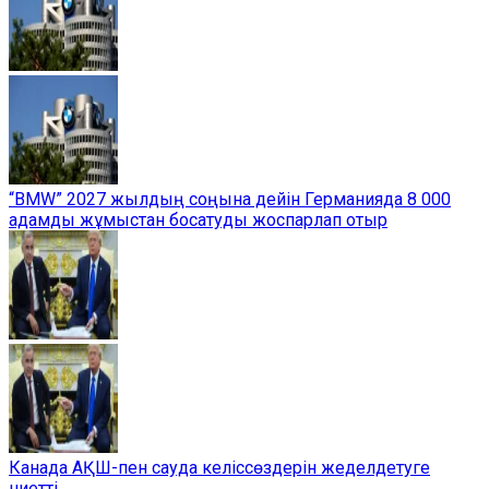
“BMW” 2027 жылдың соңына дейін Германияда 8 000
адамды жұмыстан босатуды жоспарлап отыр
Канада АҚШ-пен сауда келіссөздерін жеделдетуге
ниетті