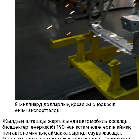
8 миллиард долларлық қосалқы өнеркәсіп
өнімі экспортталды
Жылдың алғашқы жартысында автомобиль қосалқы
бөлшектері өнеркәсібі 190-нан астам елге, еркін аймақ
пен автономиялық аймаққа сыртқы сауда жасады.
Өткен жылдың қаңтар-маусым кезеңінде 7 миллиард