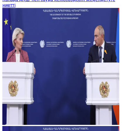
ниетті