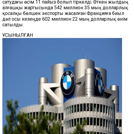
сатудағы өсім 11 пайыз болып тіркелді. Өткен жылдың
алғашқы жартысында 542 миллион 35 мың долларлық
қосалқы бөлшек экспорты жасалған Францияға биыл
дәл осы кезеңде 602 миллион 22 мың долларлық өнім
сатылды.
ҰСЫНЫЛҒАН