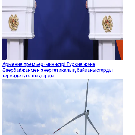
Армения премьер-министрі Түркия және
Әзербайжанмен энергетикалық байланыстарды
тереңдетуге шақырды