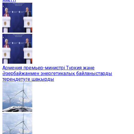
Армения премьер-министрі Түркия және
Әзербайжанмен энергетикалық байланыстарды
тереңдетуге шақырды