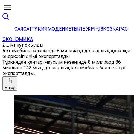
САЯСАТ
ТҮРКИЯ
МӘДЕНИЕТ
БІЛЕ ЖҮРІҢІЗ
КӨЗҚАРАС
ЭКОНОМИКА
2 ... минут оқылды
Автомобиль саласында 8 миллиард долларлық қосалқы
өнеркәсіп өнімі экспортталды
Түркиядан қаңтар-маусым кезеңінде 8 миллиард 86
миллион 142 мың долларлық автомобиль бөлшектері
экспортталды.
Бөлісу