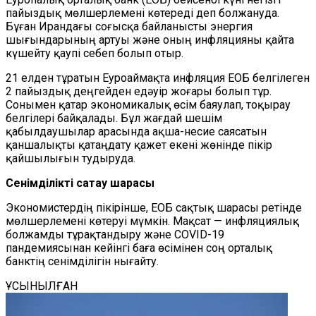
пайыздық мөлшерлемені көтереді деп болжануда.
Бұған Ирандағы соғысқа байланысты энергия
шығындарының артуы және оның инфляцияны қайта
күшейту қаупі себеп болып отыр.
21 елден тұратын Еуроаймақта инфляция ЕОБ белгілеген
2 пайыздық деңгейден едәуір жоғары болып тұр.
Сонымен қатар экономикалық өсім баяулап, тоқырау
белгілері байқалады. Бұл жағдай шешім
қабылдаушылар арасында ақша-несие саясатын
қаншалықты қатаңдату қажет екені жөнінде пікір
қайшылығын тудыруда.
Сенімділікті сақтау шарасы
Экономистердің пікірінше, ЕОБ сақтық шарасы ретінде
мөлшерлемені көтеруі мүмкін. Мақсат — инфляциялық
болжамды тұрақтандыру және COVID-19
пандемиясынан кейінгі баға өсімінен соң орталық
банктің сенімділігін нығайту.
ҰСЫНЫЛҒАН