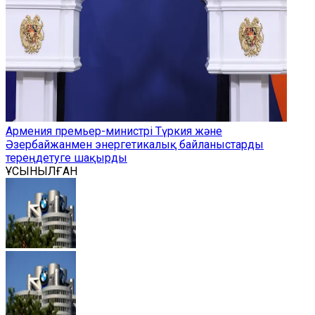
Армения премьер-министрі Түркия және
Әзербайжанмен энергетикалық байланыстарды
тереңдетуге шақырды
ҰСЫНЫЛҒАН