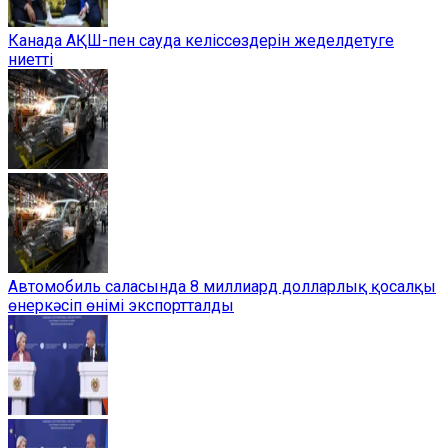
Канада АҚШ-пен сауда келіссөздерін жеделдетуге
ниетті
Автомобиль саласында 8 миллиард долларлық қосалқы
өнеркәсіп өнімі экспортталды