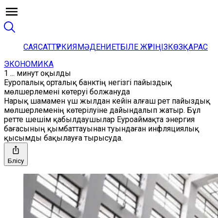
САЯСАТ
ТҮРКИЯ
МӘДЕНИЕТ
БІЛЕ ЖҮРІҢІЗ
КӨЗҚАРАС
ЭКОНОМИКА
1 ... минут оқылды
Еуропалық орталық банктің негізгі пайыздық
мөлшерлемені көтеруі болжануда
Нарық шамамен үш жылдан кейін алғаш рет пайыздық
мөлшерлеменің көтерілуіне дайындалып жатыр. Бұл
ретте шешім қабылдаушылар Еуроаймақта энергия
бағасының қымбаттауынан туындаған инфляциялық
қысымды бақылауға тырысуда.
Бөлісу