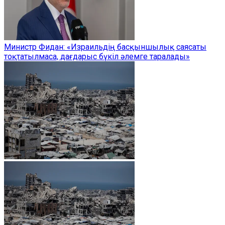
Министр Фидан: «Израильдің басқыншылық саясаты
тоқтатылмаса, дағдарыс бүкіл әлемге таралады»