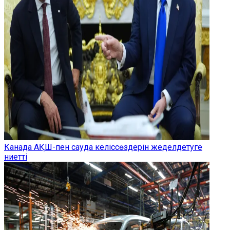
Канада АҚШ-пен сауда келіссөздерін жеделдетуге
ниетті