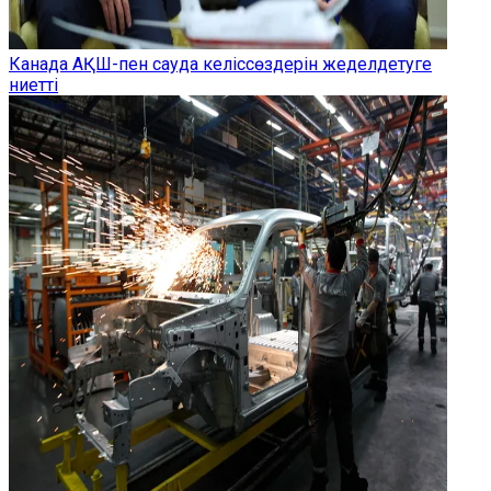
Канада АҚШ-пен сауда келіссөздерін жеделдетуге
ниетті