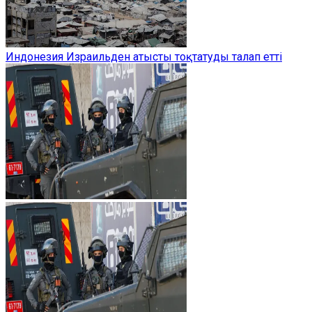
Индонезия Израильден атысты тоқтатуды талап етті