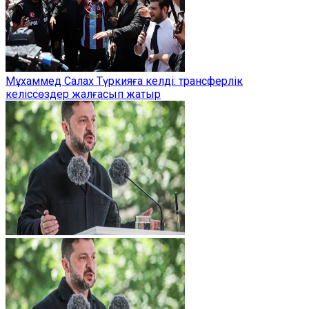
Мұхаммед Салах Түркияға келді: трансферлік
келіссөздер жалғасып жатыр