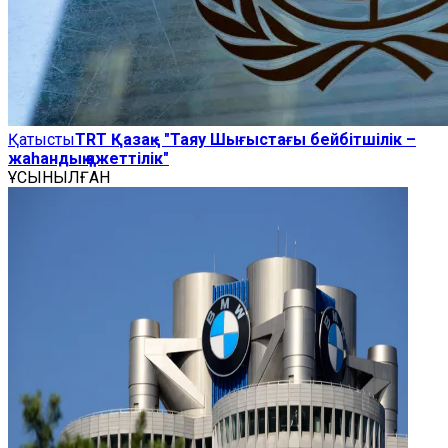
Қатысты
TRT Қазақ - "Таяу Шығыстағы бейбітшілік –
жаһандық қажеттілік"
ҰСЫНЫЛҒАН