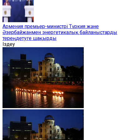
Армения премьер-министрі Түркия және
Әзербайжанмен энергетикалық байланыстарды
тереңдетуге шақырды
Іздеу