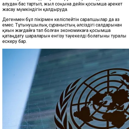
алудан бас тартып, жыл соңына дейін қосымша әрекет
жасау мүмкіндігін қалдыруда.
Дегенмен бұл пікірмен келіспейтін сарапшылар да аз
емес. Тұтынушылық сұраныстың әлсіздігі салдарынан
қиын жағдайға тап болған экономикаға қосымша
қатаңдату шараларын енгізу тәуекелді болатыны туралы
ескеру бар.