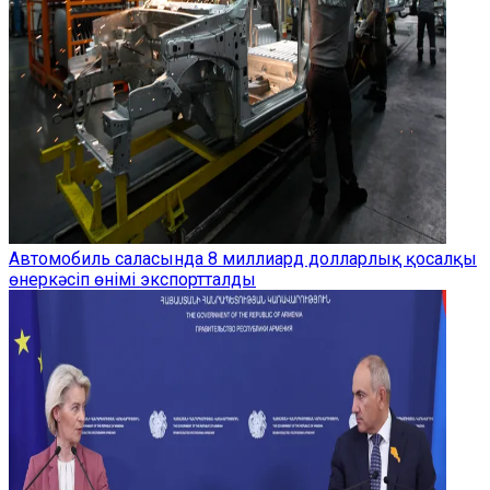
Автомобиль саласында 8 миллиард долларлық қосалқы
өнеркәсіп өнімі экспортталды