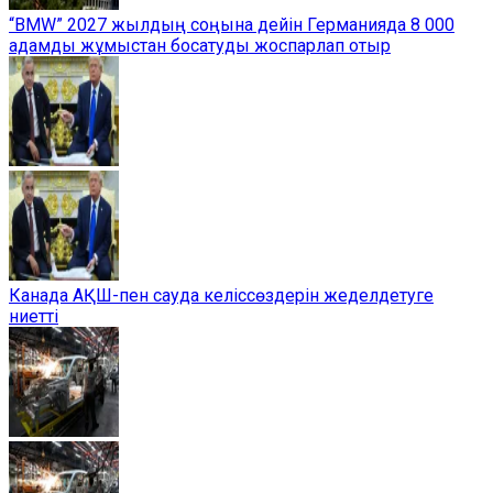
“BMW” 2027 жылдың соңына дейін Германияда 8 000
адамды жұмыстан босатуды жоспарлап отыр
Канада АҚШ-пен сауда келіссөздерін жеделдетуге
ниетті