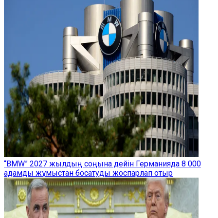
“BMW” 2027 жылдың соңына дейін Германияда 8 000
адамды жұмыстан босатуды жоспарлап отыр