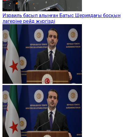
Израиль басып алынған Батыс Шериядағы босқын
лагеріне рейд жүргізді