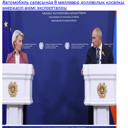
Автомобиль саласында 8 миллиард долларлық қосалқы
өнеркәсіп өнімі экспортталды