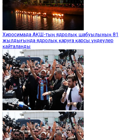
Хиросимада АҚШ-тың ядролық шабуылының 81
жылдығында ядролық қаруға қарсы үндеулер
қайталанды