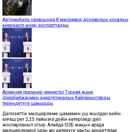
Автомобиль саласында 8 миллиард долларлық қосалқы
өнеркәсіп өнімі экспортталды
Армения премьер-министрі Түркия және
Әзербайжанмен энергетикалық байланыстарды
тереңдетуге шақырды
Депозиттік мөлшерлеме шамамен үш жылдан кейін
алғаш рет 2,25 пайызға дейін көтеріледі деп
жоспарланып отыр. Алайда ЕОБ жақын арада
мөлшерлемені одан әрі көтеруге нақты міндеттеме