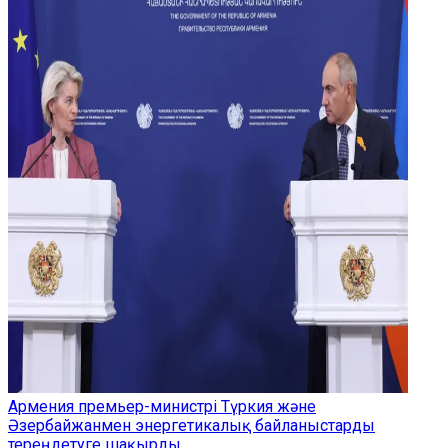
Армения премьер-министрі Түркия және
Әзербайжанмен энергетикалық байланыстарды
тереңдетуге шақырды