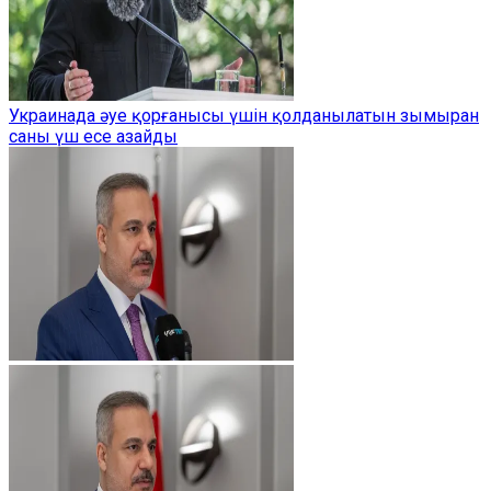
Украинада әуе қорғанысы үшін қолданылатын зымыран
саны үш есе азайды