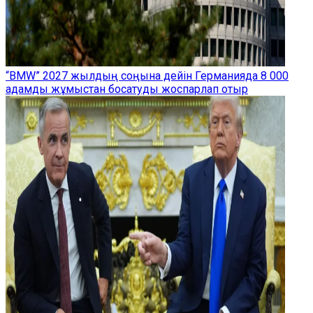
“BMW” 2027 жылдың соңына дейін Германияда 8 000
адамды жұмыстан босатуды жоспарлап отыр