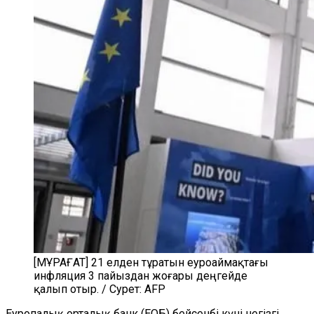
[МҰРАҒАТ] 21 елден тұратын еуроаймақтағы
инфляция 3 пайыздан жоғары деңгейде
қалып отыр. / Сурет: AFP
Еуропалық орталық банк (ЕОБ) бейсенбі күні негізгі