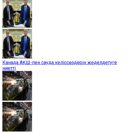
Канада АҚШ-пен сауда келіссөздерін жеделдетуге
ниетті