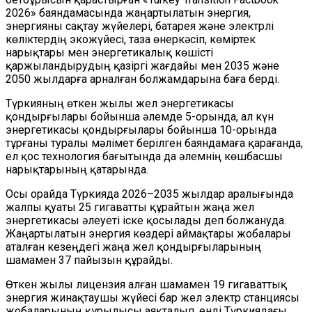
2026» баяндамасында жаңартылатын энергия,
энергияны сақтау жүйелері, батарея және электрлі
көліктердің экожүйесі, таза өнеркәсіп, көміртек
нарықтары мен энергетикалық көшісті
қаржыландырудың қазіргі жағдайы мен 2035 және
2050 жылдарға арналған болжамдарына баға берді.
Түркияның өткен жылы жел энергетикасы
қондырғылары бойынша әлемде 5-орында, ал күн
энергетикасы қондырғылары бойынша 10-орында
тұрғаны туралы мәлімет берілген баяндамаға қарағанда,
ел қос технология бағытында да әлемнің көшбасшы
нарықтарының қатарында.
Осы орайда Түркияда 2026–2035 жылдар аралығында
жалпы қуаты 25 гигаватты құрайтын жаңа жел
энергетикасы әлеуеті іске қосылады деп болжануда.
Жаңартылатын энергия көздері аймақтары жобалары
аталған кезеңдегі жаңа жел қондырғыларының
шамамен 37 пайызын құрайды.
Өткен жылы лицензия алған шамамен 19 гигаваттық
энергия жинақтаушы жүйесі бар жел электр станциясы
жобаларының құрылысы аяқталып, енді Түркиядағы