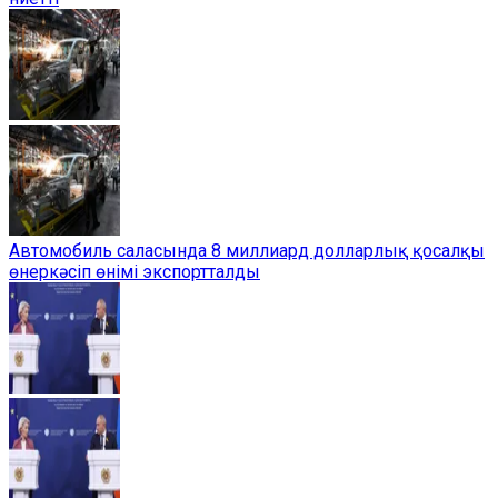
Автомобиль саласында 8 миллиард долларлық қосалқы
өнеркәсіп өнімі экспортталды