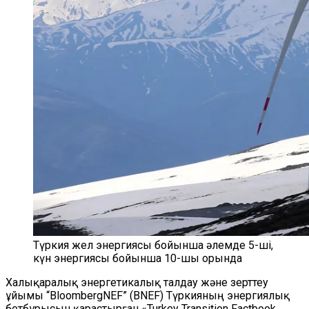
Түркия жел энергиясы бойынша әлемде 5-ші,
күн энергиясы бойынша 10-шы орында
Халықаралық энергетикалық талдау және зерттеу
ұйымы “BloombergNEF” (BNEF) Түркияның энергиялық
бетбұрысын қарастырған «Turkey Transition Factbook