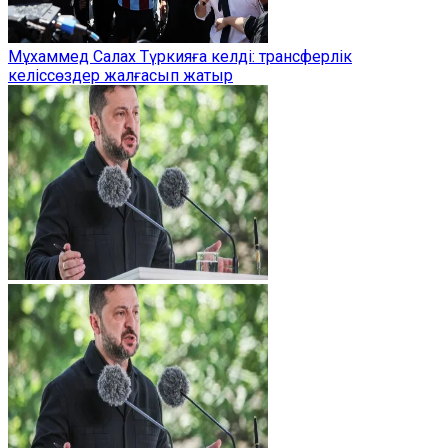
Мұхаммед Салах Түркияға келді: трансферлік
келіссөздер жалғасып жатыр