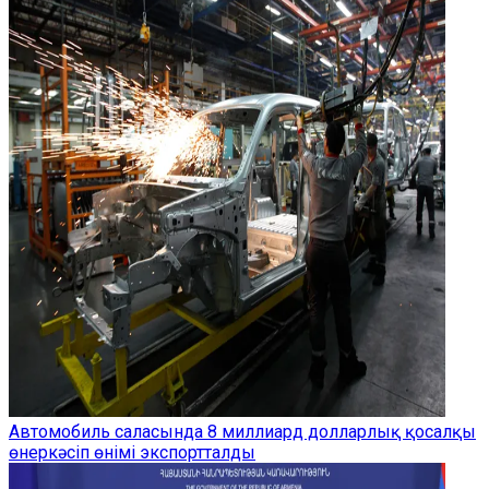
Автомобиль саласында 8 миллиард долларлық қосалқы
өнеркәсіп өнімі экспортталды