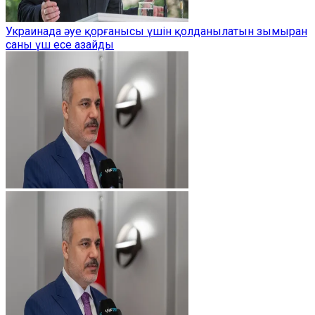
Украинада әуе қорғанысы үшін қолданылатын зымыран
саны үш есе азайды