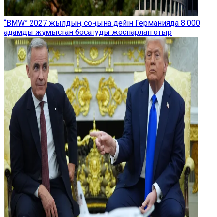
“BMW” 2027 жылдың соңына дейін Германияда 8 000
адамды жұмыстан босатуды жоспарлап отыр