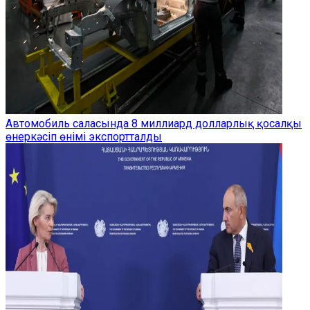
Автомобиль саласында 8 миллиард долларлық қосалқы
өнеркәсіп өнімі экспортталды