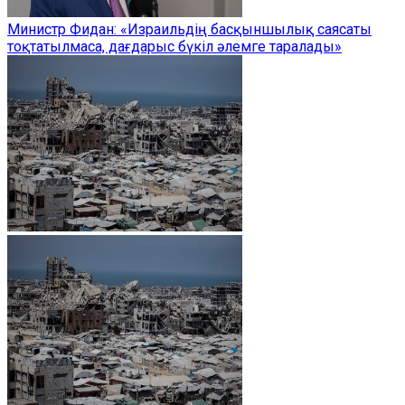
Министр Фидан: «Израильдің басқыншылық саясаты
тоқтатылмаса, дағдарыс бүкіл әлемге таралады»