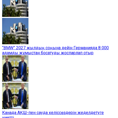
“BMW” 2027 жылдың соңына дейін Германияда 8 000
адамды жұмыстан босатуды жоспарлап отыр
Канада АҚШ-пен сауда келіссөздерін жеделдетуге
ниетті