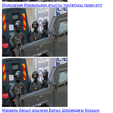
Индонезия Израильден атысты тоқтатуды талап етті
Израиль басып алынған Батыс Шериядағы босқын