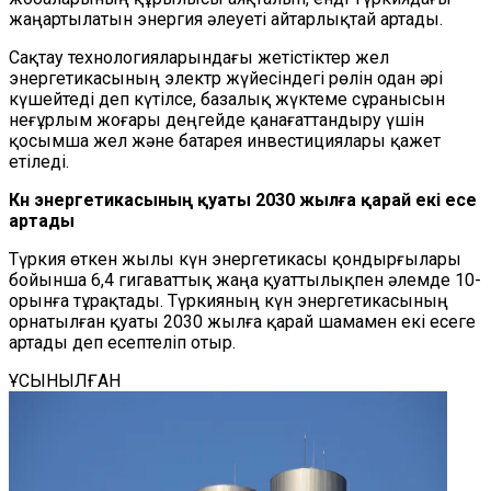
жаңартылатын энергия әлеуеті айтарлықтай артады.
Сақтау технологияларындағы жетістіктер жел
энергетикасының электр жүйесіндегі рөлін одан әрі
күшейтеді деп күтілсе, базалық жүктеме сұранысын
неғұрлым жоғары деңгейде қанағаттандыру үшін
қосымша жел және батарея инвестициялары қажет
етіледі.
Күн энергетикасының қуаты 2030 жылға қарай екі есе
артады
Түркия өткен жылы күн энергетикасы қондырғылары
бойынша 6,4 гигаваттық жаңа қуаттылықпен әлемде 10-
орынға тұрақтады. Түркияның күн энергетикасының
орнатылған қуаты 2030 жылға қарай шамамен екі есеге
артады деп есептеліп отыр.
ҰСЫНЫЛҒАН