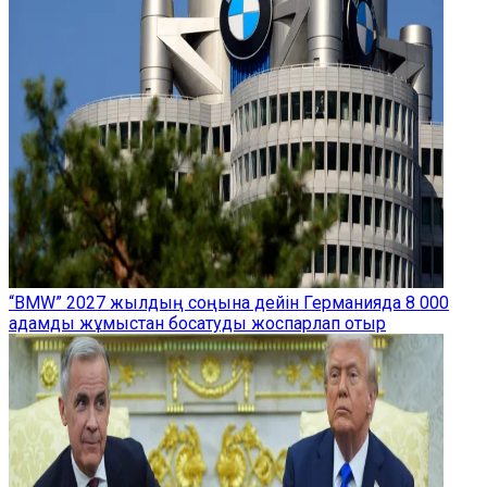
“BMW” 2027 жылдың соңына дейін Германияда 8 000
адамды жұмыстан босатуды жоспарлап отыр