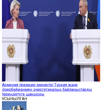
Армения премьер-министрі Түркия және
Әзербайжанмен энергетикалық байланыстарды
тереңдетуге шақырды
ҰСЫНЫЛҒАН