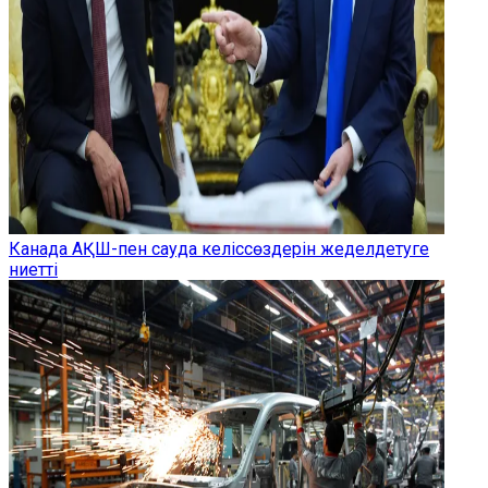
Канада АҚШ-пен сауда келіссөздерін жеделдетуге
ниетті