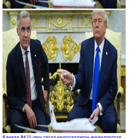
Канада АҚШ-пен сауда келіссөздерін жеделдетуге