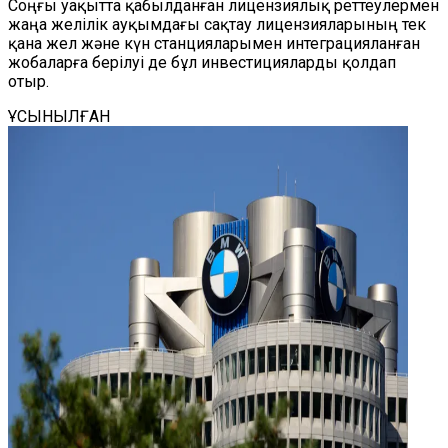
Соңғы уақытта қабылданған лицензиялық реттеулермен
жаңа желілік ауқымдағы сақтау лицензияларының тек
қана жел және күн станцияларымен интеграцияланған
жобаларға берілуі де бұл инвестицияларды қолдап
отыр.
ҰСЫНЫЛҒАН