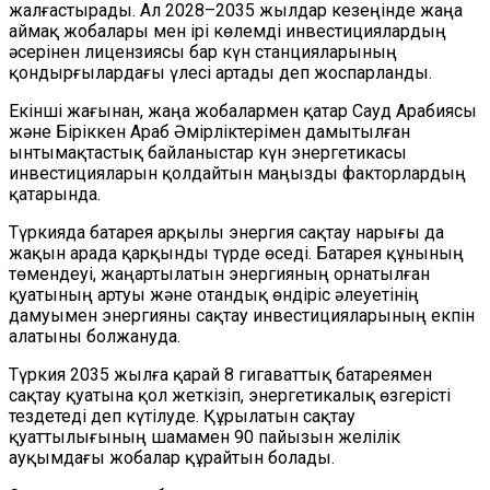
жалғастырады. Ал 2028–2035 жылдар кезеңінде жаңа
аймақ жобалары мен ірі көлемді инвестициялардың
әсерінен лицензиясы бар күн станцияларының
қондырғылардағы үлесі артады деп жоспарланды.
Екінші жағынан, жаңа жобалармен қатар Сауд Арабиясы
және Біріккен Араб Әмірліктерімен дамытылған
ынтымақтастық байланыстар күн энергетикасы
инвестицияларын қолдайтын маңызды факторлардың
қатарында.
Түркияда батарея арқылы энергия сақтау нарығы да
жақын арада қарқынды түрде өседі. Батарея құнының
төмендеуі, жаңартылатын энергияның орнатылған
қуатының артуы және отандық өндіріс әлеуетінің
дамуымен энергияны сақтау инвестицияларының екпін
алатыны болжануда.
Түркия 2035 жылға қарай 8 гигаваттық батареямен
сақтау қуатына қол жеткізіп, энергетикалық өзгерісті
тездетеді деп күтілуде. Құрылатын сақтау
қуаттылығының шамамен 90 пайызын желілік
ауқымдағы жобалар құрайтын болады.