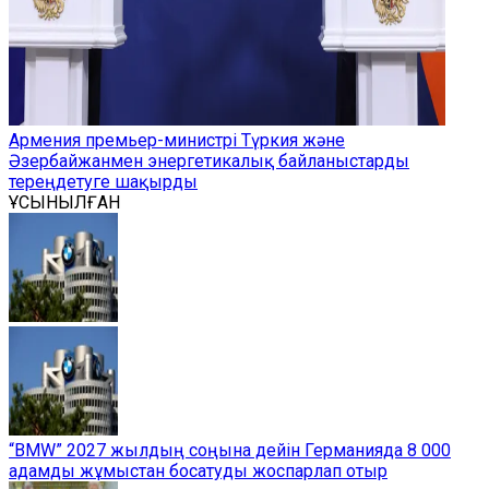
Армения премьер-министрі Түркия және
Әзербайжанмен энергетикалық байланыстарды
тереңдетуге шақырды
ҰСЫНЫЛҒАН
“BMW” 2027 жылдың соңына дейін Германияда 8 000
адамды жұмыстан босатуды жоспарлап отыр