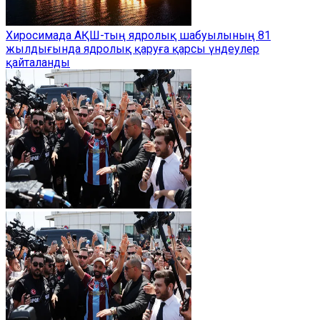
Хиросимада АҚШ-тың ядролық шабуылының 81
жылдығында ядролық қаруға қарсы үндеулер
қайталанды