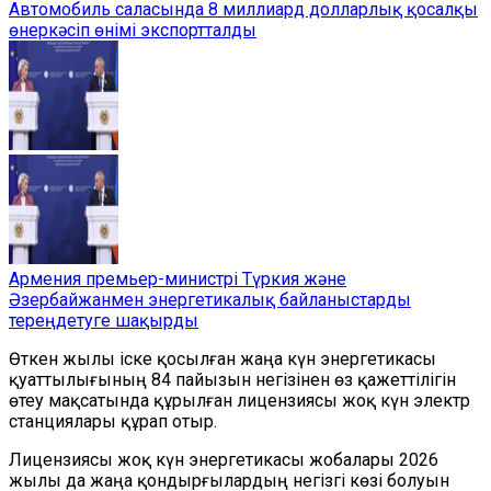
Автомобиль саласында 8 миллиард долларлық қосалқы
өнеркәсіп өнімі экспортталды
Армения премьер-министрі Түркия және
Әзербайжанмен энергетикалық байланыстарды
тереңдетуге шақырды
Өткен жылы іске қосылған жаңа күн энергетикасы
қуаттылығының 84 пайызын негізінен өз қажеттілігін
өтеу мақсатында құрылған лицензиясы жоқ күн электр
станциялары құрап отыр.
Лицензиясы жоқ күн энергетикасы жобалары 2026
жылы да жаңа қондырғылардың негізгі көзі болуын