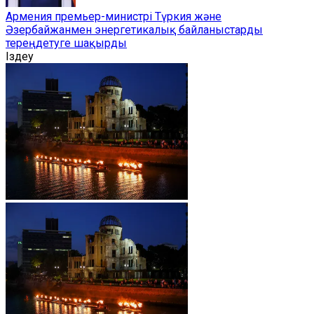
Армения премьер-министрі Түркия және
Әзербайжанмен энергетикалық байланыстарды
тереңдетуге шақырды
Іздеу