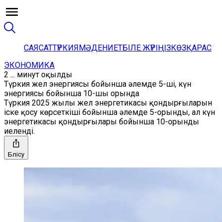
САЯСАТ
ТҮРКИЯ
МӘДЕНИЕТ
БІЛЕ ЖҮРІҢІЗ
КӨЗҚАРАС
ЭКОНОМИКА
2 ... минут оқылды
Түркия жел энергиясы бойынша әлемде 5-ші, күн
энергиясы бойынша 10-шы орында
Түркия 2025 жылы жел энергетикасы қондырғыларын
іске қосу көрсеткіші бойынша әлемде 5-орынды, ал күн
энергетикасы қондырғылары бойынша 10-орынды
иеленді.
Бөлісу