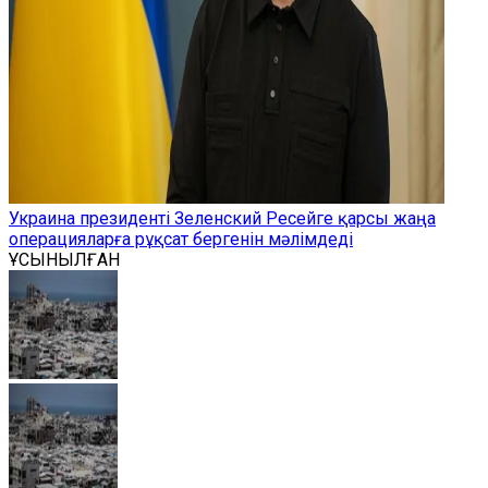
Украина президенті Зеленский Ресейге қарсы жаңа
операцияларға рұқсат бергенін мәлімдеді
ҰСЫНЫЛҒАН