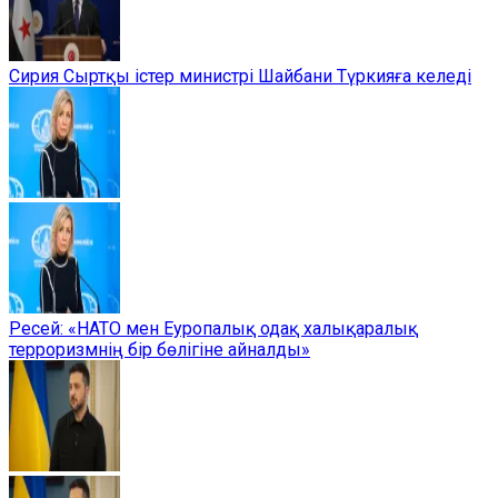
Сирия Сыртқы істер министрі Шайбани Түркияға келеді
Ресей: «НАТО мен Еуропалық одақ халықаралық
терроризмнің бір бөлігіне айналды»