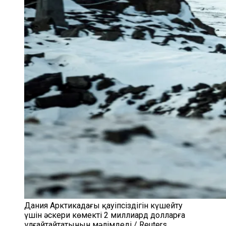
Дания Арктикадағы қауіпсіздігін күшейту
үшін әскери көмекті 2 миллиард долларға
ұлғайтайтатынын мәлімдеді / Reuters