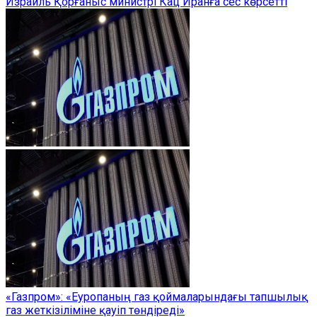
Израиль Қорғаныс министрі Кац Иранға сес көрсетті
«Газпром»: «Еуропаның газ қоймаларындағы тапшылық
газ жеткізіліміне қауіп төндіреді»