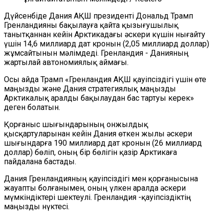
Дүйсенбіде Дания АҚШ президенті Дональд Трамп
Гренландияны бақылауға қайта қызығушылық
танытқаннан кейін Арктикадағы әскери күшін нығайту
үшін 14,6 миллиард дат кронын (2,05 миллиард доллар)
жұмсайтынын мәлімдеді. Гренландия - Данияның
жартылай автономиялық аймағы.
Осы айда Трамп «Гренландия АҚШ қауіпсіздігі үшін өте
маңызды және Дания стратегиялық маңызды
Арктикалық аралды бақылаудан бас тартуы керек»
деген болатын.
Қорғаныс шығындарының онжылдық
қысқартуларынан кейін Дания өткен жылы әскери
шығындарға 190 миллиард дат кронын (26 миллиард
доллар) бөліп, оның бір бөлігін қазір Арктикаға
пайдалана бастады.
Дания Гренландияның қауіпсіздігі мен қорғанысына
жауапты болғанымен, оның үлкен аралда әскери
мүмкіндіктері шектеулі. Гренландия -қауіпсіздіктің
маңызды нүктесі.