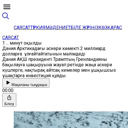
САЯСАТ
ТҮРКИЯ
МӘДЕНИЕТ
БІЛЕ ЖҮРІҢІЗ
КӨЗҚАРАС
САЯСАТ
1 ... минут оқылды
Дания Арктикадағы әскери көмекті 2 миллиард
долларға ұлғайтайтатынын мәлімдеді
Дания АҚШ президенті Трамптың Гренландияны
бақылауға шақыруына жауап ретінде жаңа әскери
күштерге, нақтырақ айтсақ кемелер мен ұшқышсыз
ұшақтарға инвестиция құяды.
Мақаланы тыңдаңыз
00:00
Бөлісу