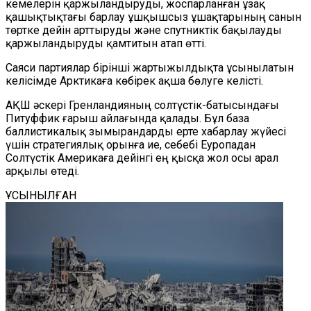
кемелерін қаржыландыруды, жоспарланған ұзақ
қашықтықтағы барлау ұшқышсыз ұшақтарының санын
төртке дейін арттыруды және спутниктік бақылауды
қаржыландыруды қамтитын атап өтті.
Саяси партиялар бірінші жартыжылдықта ұсынылатын
келісімде Арктикаға көбірек ақша бөлуге келісті.
АҚШ әскері Гренландияның солтүстік-батысындағы
Питуффик ғарыш айлағында қалады. Бұл база
баллистикалық зымырандарды ерте хабарлау жүйесі
үшін стратегиялық орынға ие, себебі Еуропадан
Солтүстік Америкаға дейінгі ең қысқа жол осы арал
арқылы өтеді.
ҰСЫНЫЛҒАН