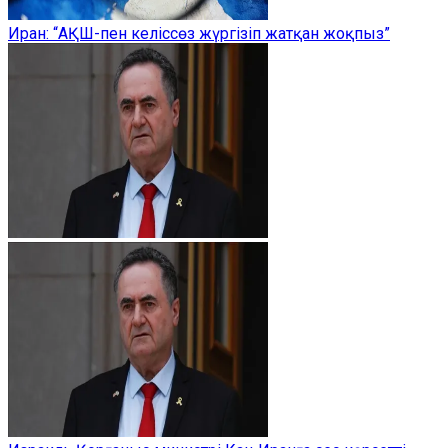
Иран: “АҚШ-пен келіссөз жүргізіп жатқан жоқпыз”