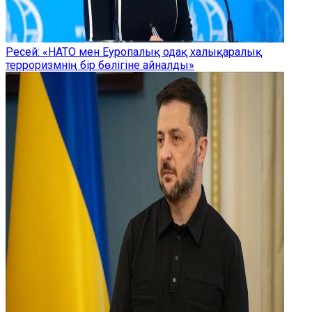
Ресей: «НАТО мен Еуропалық одақ халықаралық
терроризмнің бір бөлігіне айналды»