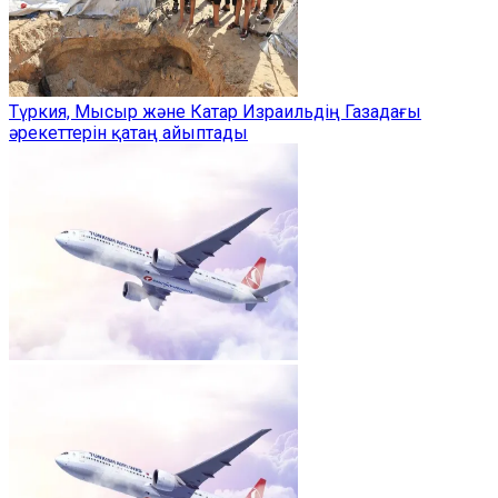
Түркия, Мысыр және Катар Израильдің Газадағы
әрекеттерін қатаң айыптады