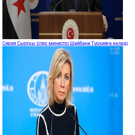
Сирия Сыртқы істер министрі Шайбани Түркияға келеді