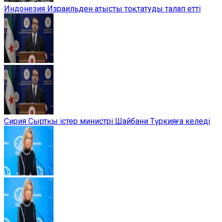
Индонезия Израильден атысты тоқтатуды талап етті
Сирия Сыртқы істер министрі Шайбани Түркияға келеді