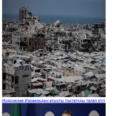
Индонезия Израильден атысты тоқтатуды талап етті