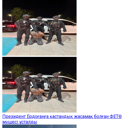
Президент Ердоғанға қастандық жасамақ болған ФЕТӨ
мүшесі ұсталды