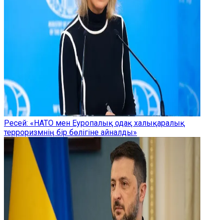
Ресей: «НАТО мен Еуропалық одақ халықаралық
терроризмнің бір бөлігіне айналды»