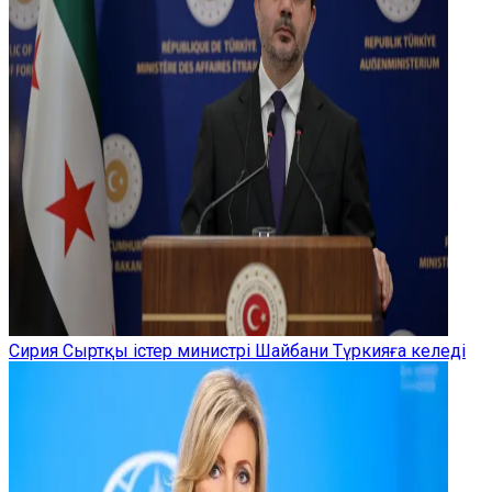
Сирия Сыртқы істер министрі Шайбани Түркияға келеді