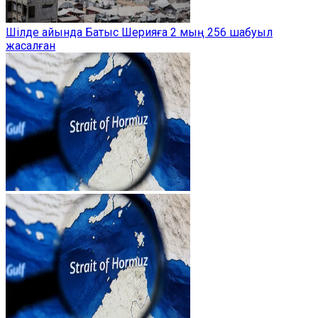
Шілде айында Батыс Шерияға 2 мың 256 шабуыл
жасалған