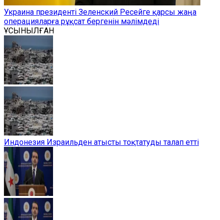
Украина президенті Зеленский Ресейге қарсы жаңа
операцияларға рұқсат бергенін мәлімдеді
ҰСЫНЫЛҒАН
Индонезия Израильден атысты тоқтатуды талап етті