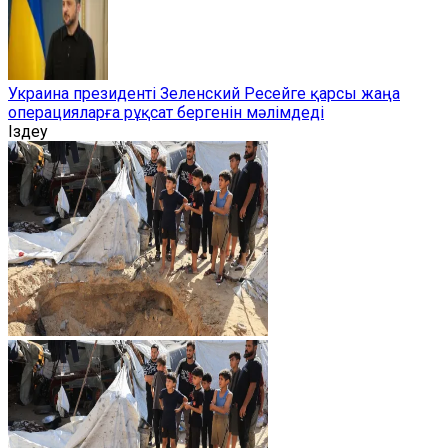
Украина президенті Зеленский Ресейге қарсы жаңа
операцияларға рұқсат бергенін мәлімдеді
Іздеу