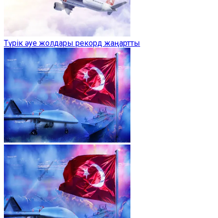
Түрік әуе жолдары рекорд жаңартты