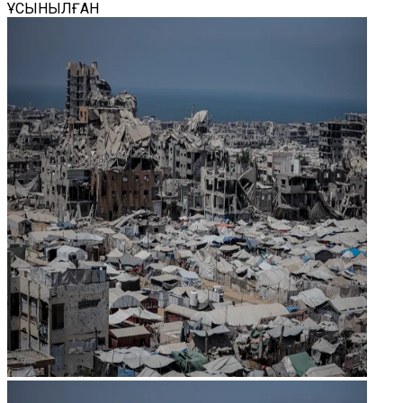
ҰСЫНЫЛҒАН