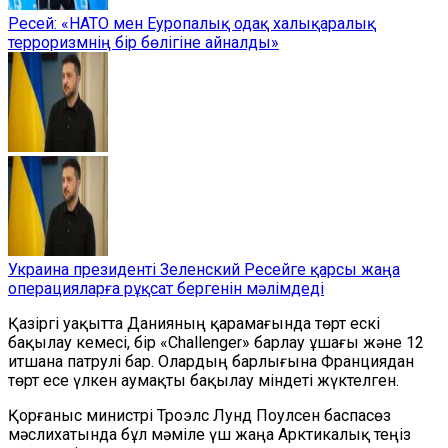
Ресей: «НАТО мен Еуропалық одақ халықаралық
терроризмнің бір бөлігіне айналды»
Украина президенті Зеленский Ресейге қарсы жаңа
операцияларға рұқсат бергенін мәлімдеді
Қазіргі уақытта Данияның қарамағында төрт ескі
бақылау кемесі, бір «Challenger» барлау ұшағы және 12
итшана патрулі бар. Олардың барлығына Франциядан
төрт есе үлкен аумақты бақылау міндеті жүктелген.
Қорғаныс министрі Троэлс Лунд Поулсен баспасөз
мәслихатында бұл мәміле үш жаңа Арктикалық теңіз