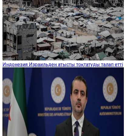
Индонезия Израильден атысты тоқтатуды талап етті