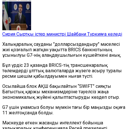
Сирия Сыртқы істер министрі Шайбани Түркияға келеді
Халықаралық сауданы "долларсыздандыру" мәселесі
жиі қозғалып жатқан уақытта BRICS банкнотының
ұсынылуы G7-нің алаңдаушылығын күшейткені анық.
Бұл үрдіс 23 қазанда BRICS-тің трансшекаралық
төлемдерді ұлттық валюталарда жүзеге асыру туралы
ресми шешім қабылдауымен нығая түсті.
Осылайша блок АҚШ бақылайтын “SWIFT” сияқты
Батыстық қаржы механизмдеріне тәуелсіз жаңа
экономикалық жүйені қалыптастыруды көздеп отыр.
G7 үшін ұнамсыз болуы мүмкін тағы бір маңызды оқиға
11 желтоқсанда болды.
Мәскеуде өткен жасанды интеллект бойынша
халықаралық конференцияда Ресей президенті