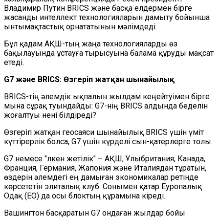
Владимир Путин BRICS және басқа елдермен бірге
жасанды интеллект технологияларын дамыту бойынша
ынтымақтастық орнататынын мәлімдеді.
Бұл қадам АҚШ-тың жаңа технологияларды өз
бақылауында ұстауға тырысуына балама құруды мақсат
етеді.
G7 және BRICS: Өзгеріп жатқан шынайылық
BRICS-тің әлемдік ықпалын жылдам кеңейтуімен бірге
мына сұрақ туындайды: G7-нің BRICS алдында беделін
жоғалтуы нені білдіреді?
Өзгеріп жатқан геосаяси шынайылық BRICS үшін үміт
күттірерлік болса, G7 үшін күрделі сын-қатерлерге толы.
G7 немесе "Үлкен жетілік" – АҚШ, Ұлыбритания, Канада,
Франция, Германия, Жапония және Италиядан тұратын,
өздерін әлемдегі ең дамыған экономикалар ретінде
көрсететін элиталық клуб. Сонымен қатар Еуропалық
Одақ (ЕО) да осы блоктың құрамына кіреді.
Вашингтон басқаратын G7 ондаған жылдар бойы