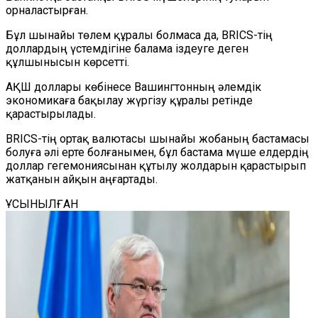
орналастырған.
Бұл шынайы төлем құралы болмаса да, BRICS-тің
доллардың үстемдігіне балама іздеуге деген
құлшынысын көрсетті.
АҚШ доллары көбінесе Вашингтонның әлемдік
экономикаға бақылау жүргізу құралы ретінде
қарастырылады.
BRICS-тің ортақ валютасы шынайы жобаның бастамасы
болуға әлі ерте болғанымен, бұл бастама мүше елдердің
доллар гегемониясынан құтылу жолдарын қарастырып
жатқанын айқын аңғартады.
ҰСЫНЫЛҒАН