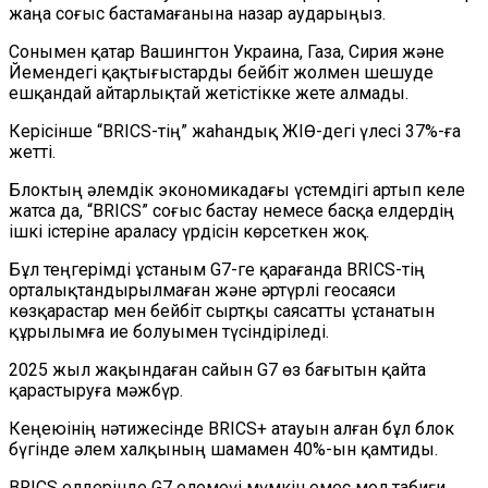
жаңа соғыс бастамағанына назар аударыңыз.
Сонымен қатар Вашингтон Украина, Газа, Сирия және
Йемендегі қақтығыстарды бейбіт жолмен шешуде
ешқандай айтарлықтай жетістікке жете алмады.
Керісінше “BRICS-тің” жаһандық ЖІӨ-дегі үлесі 37%-ға
жетті.
Блоктың әлемдік экономикадағы үстемдігі артып келе
жатса да, “BRICS” соғыс бастау немесе басқа елдердің
ішкі істеріне араласу үрдісін көрсеткен жоқ.
Бұл теңгерімді ұстаным G7-ге қарағанда BRICS-тің
орталықтандырылмаған және әртүрлі геосаяси
көзқарастар мен бейбіт сыртқы саясатты ұстанатын
құрылымға ие болуымен түсіндіріледі.
2025 жыл жақындаған сайын G7 өз бағытын қайта
қарастыруға мәжбүр.
Кеңеюінің нәтижесінде BRICS+ атауын алған бұл блок
бүгінде әлем халқының шамамен 40%-ын қамтиды.
BRICS елдерінде G7 елемеүі мүмкін емес мол табиғи