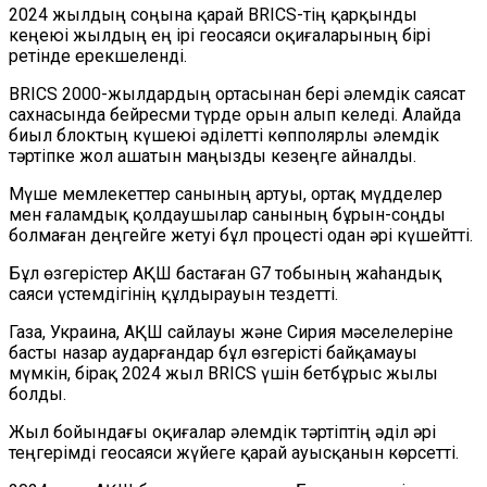
2024 жылдың соңына қарай BRICS-тің қарқынды
кеңеюі жылдың ең ірі геосаяси оқиғаларының бірі
ретінде ерекшеленді.
BRICS 2000-жылдардың ортасынан бері әлемдік саясат
сахнасында бейресми түрде орын алып келеді. Алайда
биыл блоктың күшеюі әділетті көпполярлы әлемдік
тәртіпке жол ашатын маңызды кезеңге айналды.
Мүше мемлекеттер санының артуы, ортақ мүдделер
мен ғаламдық қолдаушылар санының бұрын-соңды
болмаған деңгейге жетуі бұл процесті одан әрі күшейтті.
Бұл өзгерістер АҚШ бастаған G7 тобының жаһандық
саяси үстемдігінің құлдырауын тездетті.
Газа, Украина, АҚШ сайлауы және Сирия мәселелеріне
басты назар аударғандар бұл өзгерісті байқамауы
мүмкін, бірақ 2024 жыл BRICS үшін бетбұрыс жылы
болды.
Жыл бойындағы оқиғалар әлемдік тәртіптің әділ әрі
теңгерімді геосаяси жүйеге қарай ауысқанын көрсетті.