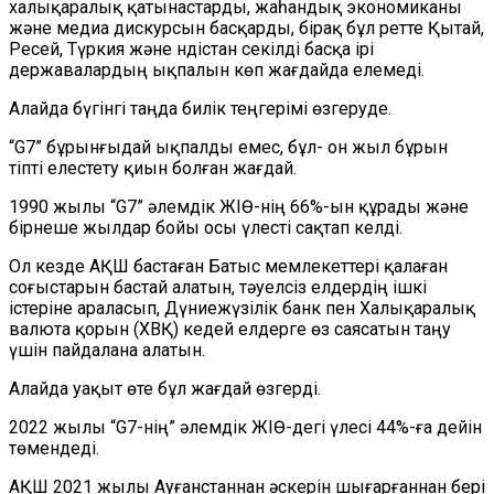
халықаралық қатынастарды, жаһандық экономиканы
және медиа дискурсын басқарды, бірақ бұл ретте Қытай,
Ресей, Түркия және Үндістан секілді басқа ірі
державалардың ықпалын көп жағдайда елемеді.
Алайда бүгінгі таңда билік теңгерімі өзгеруде.
“G7” бұрынғыдай ықпалды емес, бұл- он жыл бұрын
тіпті елестету қиын болған жағдай.
1990 жылы “G7” әлемдік ЖІӨ-нің 66%-ын құрады және
бірнеше жылдар бойы осы үлесті сақтап келді.
Ол кезде АҚШ бастаған Батыс мемлекеттері қалаған
соғыстарын бастай алатын, тәуелсіз елдердің ішкі
істеріне араласып, Дүниежүзілік банк пен Халықаралық
валюта қорын (ХВҚ) кедей елдерге өз саясатын таңу
үшін пайдалана алатын.
Алайда уақыт өте бұл жағдай өзгерді.
2022 жылы “G7-нің” әлемдік ЖІӨ-дегі үлесі 44%-ға дейін
төмендеді.
АҚШ 2021 жылы Ауғанстаннан әскерін шығарғаннан бері