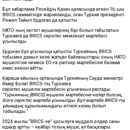
Бұл хабарлама Ресейдің Қазан қаласында өткен 16-шы
BRICS саммитінде жарияланды, оған Түркия президенті
Режеп Тайып Ердоған да қатысты.
НАТО-ның негізгі мүшелерінің бірі болып табылатын
Түркияға да BRICS серіктес мемлекет мәртебесі
ұсынылды.
Ердоған бұл ұсынысқа қатысты Түркияның BRICS
тобымен дамып келе жатқан байланыстары оның НАТО
мүшелігіне немесе ЕО-ға үміткер мәртебесіне балама
емес екенін айтты.
Қараша айының ортасында Түркияның Сауда министрі
Өмер Болат BRICS-тің Түркияға
серіктес мүшелік мәртебесін ұсынғанын растады:
"Түркияның [BRICS] мүшелік мәртебесіне келер болсақ,
бізге серіктес мәртебе ұсынылды. Бұл мәртебе BRICS-тің
ұйымдық құрылымындағы өтпелі кезең болып
табылады."
2024 жылы “BRICS-ке” қосылуға мүдделі елдер саны
едәуір артты – кейбірі толық мүше, ал басқалары