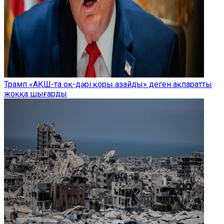
Трамп «АҚШ-та оқ-дәрі қоры азайды» деген ақпаратты
жоққа шығарды