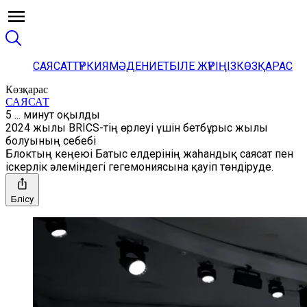
САЯСАТ
ТҮРКИЯ
МӘДЕНИЕТ
БІЛЕ ЖҮРІҢІЗ
КӨЗҚАРАС
Көзқарас
САЯСАТ
5 ... минут оқылды
2024 жылы BRICS-тің өрлеуі үшін бетбұрыс жылы
болуының себебі
Блоктың кеңеюі Батыс елдерінің жаһандық саясат пен
іскерлік әлеміндегі гегемониясына қауіп төндіруде.
Бөлісу