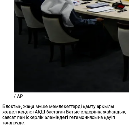
/ AP
Блоктың жаңа мүше мемлекеттерді қамту арқылы
жедел кеңеюі АҚШ бастаған Батыс елдерінің жаһандық
саясат пен іскерлік әлеміндегі гегемониясына қауіп
төндіруде.