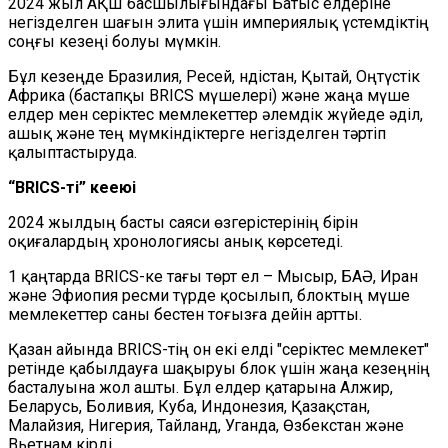
2024 жыл АҚШ басшылығындағы Батыс елдеріне
негізделген шағын элита үшін империялық үстемдіктің
соңғы кезеңі болуы мүмкін.
Бұл кезеңде Бразилия, Ресей, Үндістан, Қытай, Оңтүстік
Африка (бастапқы BRICS мүшелері) және жаңа мүше
елдер мен серіктес мемлекеттер әлемдік жүйеде әділ,
ашық және тең мүмкіндіктерге негізделген тәртіп
қалыптастыруда.
“BRICS-тің” кеңеюі
2024 жылдың басты саяси өзгерістерінің бірін
оқиғалардың хронологиясы анық көрсетеді.
1 қаңтарда BRICS-ке тағы төрт ел – Мысыр, БАӘ, Иран
және Эфиопия ресми түрде қосылып, блоктың мүше
мемлекеттер саны бестен тоғызға дейін артты.
Қазан айында BRICS-тің он екі елді "серіктес мемлекет"
ретінде қабылдауға шақыруы блок үшін жаңа кезеңнің
басталуына жол ашты. Бұл елдер қатарына Алжир,
Беларусь, Боливия, Куба, Индонезия, Қазақстан,
Малайзия, Нигерия, Тайланд, Уганда, Өзбекстан және
Вьетнам кірді.