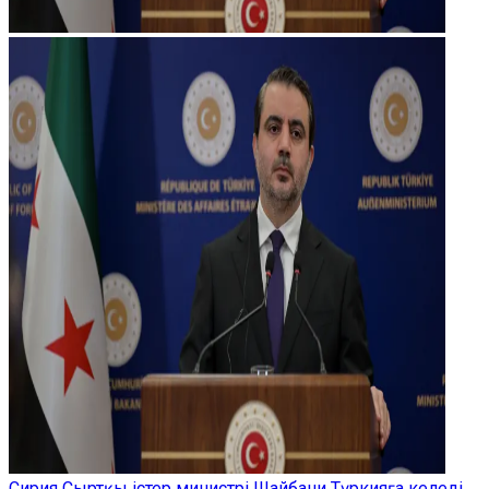
Сирия Сыртқы істер министрі Шайбани Түркияға келеді