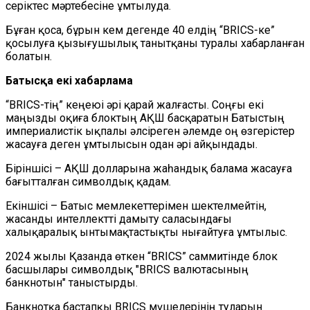
серіктес мәртебесіне ұмтылуда.
Бұған қоса, бұрын кем дегенде 40 елдің “BRICS-ке”
қосылуға қызығушылық танытқаны туралы хабарланған
болатын.
Батысқа екі хабарлама
“BRICS-тің” кеңеюі әрі қарай жалғасты. Соңғы екі
маңызды оқиға блоктың АҚШ басқаратын Батыстың
империалистік ықпалы әлсіреген әлемде оң өзгерістер
жасауға деген ұмтылысын одан әрі айқындады.
Біріншісі – АҚШ долларына жаһандық балама жасауға
бағытталған символдық қадам.
Екіншісі – Батыс мемлекеттерімен шектелмейтін,
жасанды интеллектті дамыту саласындағы
халықаралық ынтымақтастықты нығайтуға ұмтылыс.
2024 жылы Қазанда өткен “BRICS” саммитінде блок
басшылары символдық "BRICS валютасының
банкнотын" таныстырды.
Банкнотқа бастапқы BRICS мүшелерінің туларын