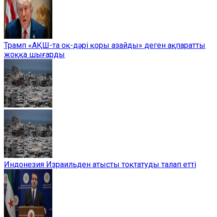
Трамп «АҚШ-та оқ-дәрі қоры азайды» деген ақпаратты
жоққа шығарды
Индонезия Израильден атысты тоқтатуды талап етті