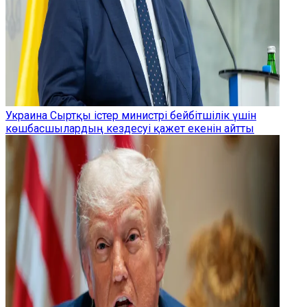
Украина Сыртқы істер министрі бейбітшілік үшін
көшбасшылардың кездесуі қажет екенін айтты