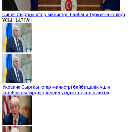
Сирия Сыртқы істер министрі Шайбани Түркияға келеді
ҰСЫНЫЛҒАН
Украина Сыртқы істер министрі бейбітшілік үшін
көшбасшылардың кездесуі қажет екенін айтты