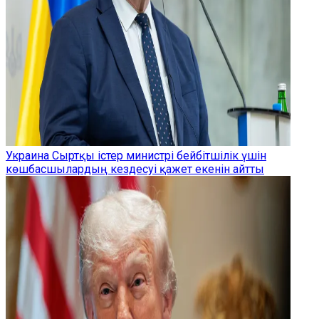
Украина Сыртқы істер министрі бейбітшілік үшін
көшбасшылардың кездесуі қажет екенін айтты