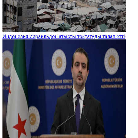
Индонезия Израильден атысты тоқтатуды талап етті