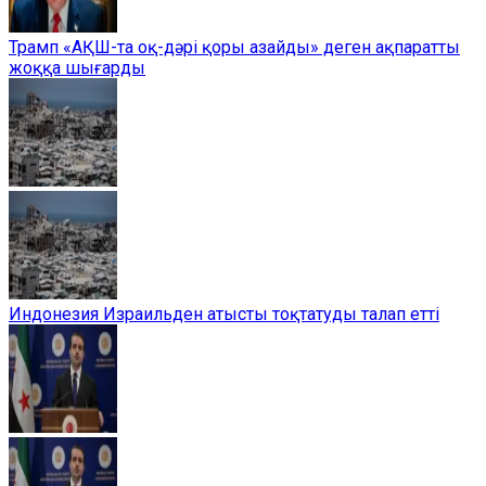
Трамп «АҚШ-та оқ-дәрі қоры азайды» деген ақпаратты
жоққа шығарды
Индонезия Израильден атысты тоқтатуды талап етті