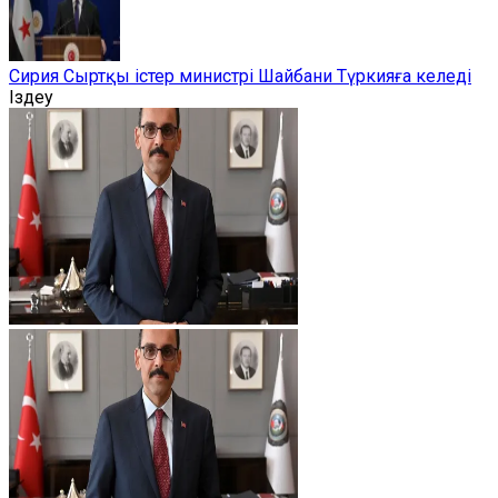
Сирия Сыртқы істер министрі Шайбани Түркияға келеді
Іздеу