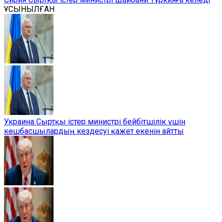
ҰСЫНЫЛҒАН
Украина Сыртқы істер министрі бейбітшілік үшін
көшбасшылардың кездесуі қажет екенін айтты