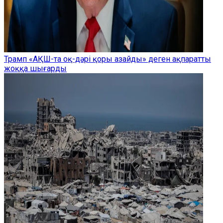
Трамп «АҚШ-та оқ-дәрі қоры азайды» деген ақпаратты
жоққа шығарды