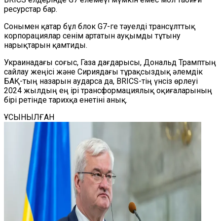
ресурстар бар.
Сонымен қатар бұл блок G7-ге тәуелді трансұлттық
корпорациялар сенім артатын ауқымды тұтыну
нарықтарын қамтиды.
Украинадағы соғыс, Газа дағдарысы, Дональд Трамптың
сайлау жеңісі және Сириядағы тұрақсыздық әлемдік
БАҚ-тың назарын аударса да, BRICS-тің үнсіз өрлеуі
2024 жылдың ең ірі трансформациялық оқиғаларының
бірі ретінде тарихқа енетіні анық.
ҰСЫНЫЛҒАН