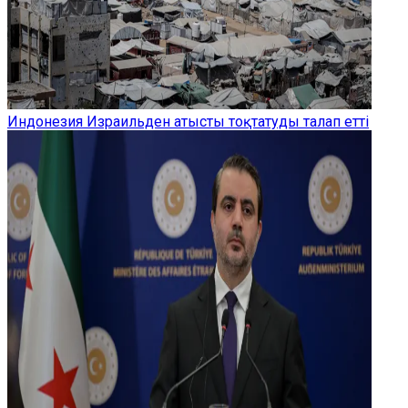
Индонезия Израильден атысты тоқтатуды талап етті