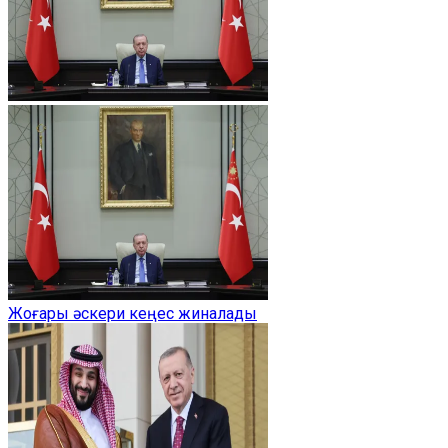
Жоғары әскери кеңес жиналады