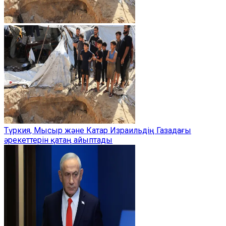
Түркия, Мысыр және Катар Израильдің Газадағы
әрекеттерін қатаң айыптады