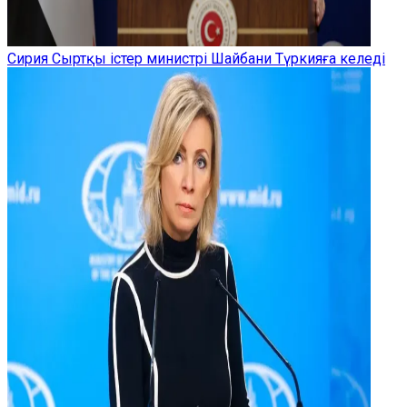
Сирия Сыртқы істер министрі Шайбани Түркияға келеді