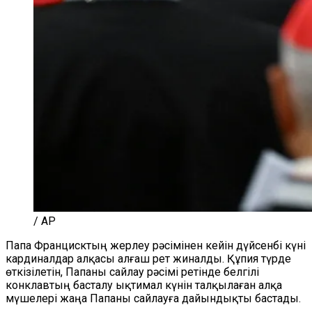
/ AP
Папа Францисктың жерлеу рәсімінен кейін дүйсенбі күні
кардиналдар алқасы алғаш рет жиналды. Құпия түрде
өткізілетін, Папаны сайлау рәсімі ретінде белгілі
конклавтың басталу ықтимал күнін талқылаған алқа
мүшелері жаңа Папаны сайлауға дайындықты бастады.