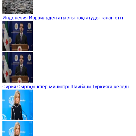
Индонезия Израильден атысты тоқтатуды талап етті
Сирия Сыртқы істер министрі Шайбани Түркияға келеді