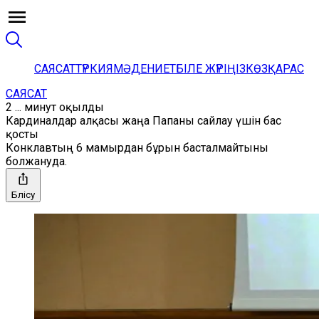
САЯСАТ
ТҮРКИЯ
МӘДЕНИЕТ
БІЛЕ ЖҮРІҢІЗ
КӨЗҚАРАС
САЯСАТ
2 ... минут оқылды
Кардиналдар алқасы жаңа Папаны сайлау үшін бас
қосты
Конклавтың 6 мамырдан бұрын басталмайтыны
болжануда.
Бөлісу