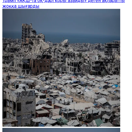
Трамп «АҚШ-та оқ-дәрі қоры азайды» деген ақпаратты
жоққа шығарды