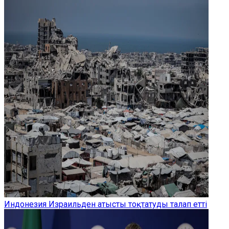
Индонезия Израильден атысты тоқтатуды талап етті