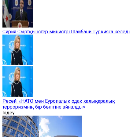
Сирия Сыртқы істер министрі Шайбани Түркияға келеді
Ресей: «НАТО мен Еуропалық одақ халықаралық
терроризмнің бір бөлігіне айналды»
Іздеу