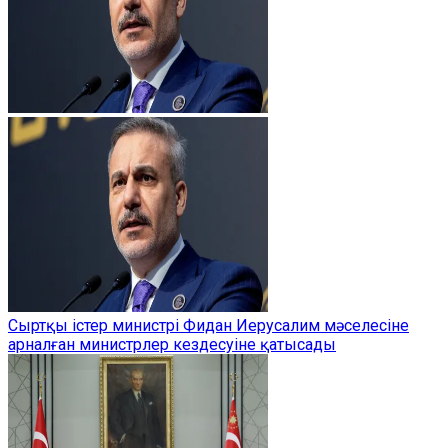
Сыртқы істер министрі Фидан Иерусалим мәселесіне
арналған министрлер кездесуіне қатысады