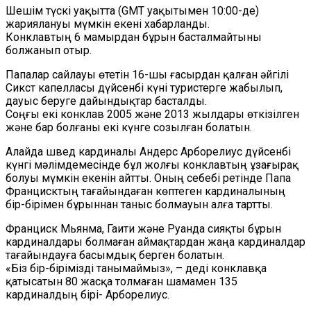
Шешім түскі уақытта (GMT уақытымен 10:00-де)
жариялануы мүмкін екені хабарланды.
Конклавтың 6 мамырдан бұрын басталмайтыны
болжанып отыр.
Папалар сайлауы өтетін 16-шы ғасырдан қалған әйгілі
Сикст капелласы дүйсенбі күні туристерге жабылып,
дауыс беруге дайындықтар басталды.
Соңғы екі конклав 2005 және 2013 жылдары өткізілген
және бар болғаны екі күнге созылған болатын.
Алайда швед кардиналы Андерс Арборелиус дүйсенбі
күнгі мәлімдемесінде бұл жолғы конклавтың ұзағырақ
болуы мүмкін екенін айтты. Оның себебі ретінде Папа
Францисктың тағайындаған көптеген кардиналының
бір-бірімен бұрыннан таныс болмауын алға тартты.
Франциск Мьянма, Гаити және Руанда сияқты бұрын
кардиналдары болмаған аймақтардан жаңа кардиналдар
тағайындауға басымдық берген болатын.
«Біз бір-бірімізді танымаймыз», – деді конклавқа
қатысатын 80 жасқа толмаған шамамен 135
кардиналдың бірі- Арборелиус.