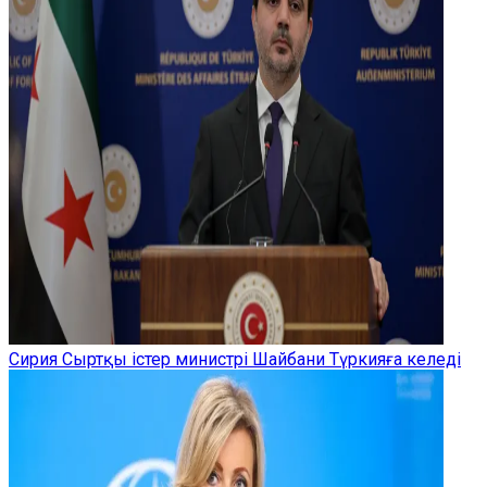
Сирия Сыртқы істер министрі Шайбани Түркияға келеді