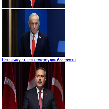
Нетаньяху атысты тоқтатудан бас тартты