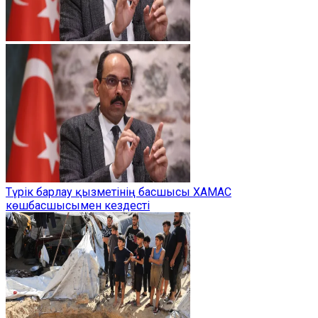
Түрік барлау қызметінің басшысы ХАМАС
көшбасшысымен кездесті