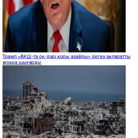
Трамп «АҚШ-та оқ-дәрі қоры азайды» деген ақпаратты
жоққа шығарды