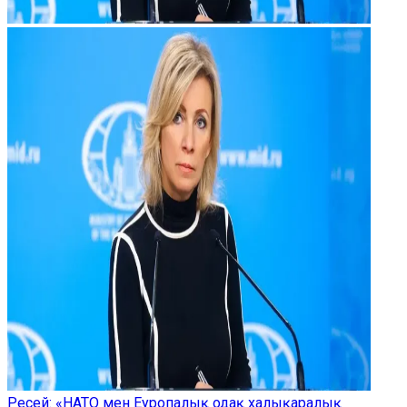
Ресей: «НАТО мен Еуропалық одақ халықаралық