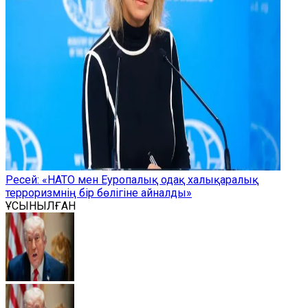
Ресей: «НАТО мен Еуропалық одақ халықаралық
терроризмнің бір бөлігіне айналды»
ҰСЫНЫЛҒАН