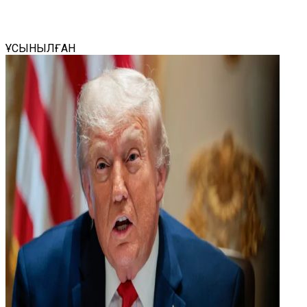
ҰСЫНЫЛҒАН