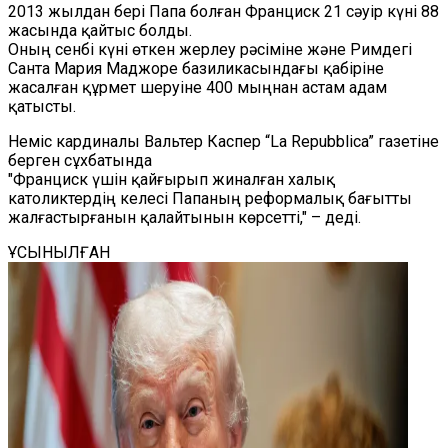
2013 жылдан бері Папа болған Франциск 21 сәуір күні 88
жасында қайтыс болды.
Оның сенбі күні өткен жерлеу рәсіміне және Римдегі
Санта Мария Маджоре базиликасындағы қабіріне
жасалған құрмет шеруіне 400 мыңнан астам адам
қатысты.
Неміс кардиналы Вальтер Каспер “
La Repubblica
” газетіне
берген сұхбатында
"Франциск үшін қайғырып жиналған халық
католиктердің келесі Папаның реформалық бағытты
жалғастырғанын қалайтынын көрсетті," – деді.
ҰСЫНЫЛҒАН