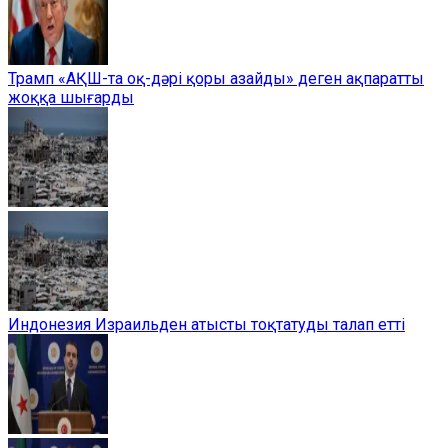
Трамп «АҚШ-та оқ-дәрі қоры азайды» деген ақпаратты
жоққа шығарды
Индонезия Израильден атысты тоқтатуды талап етті