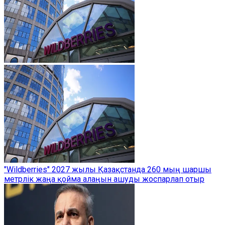
"Wildberries" 2027 жылы Қазақстанда 260 мың шаршы
метрлік жаңа қойма алаңын ашуды жоспарлап отыр