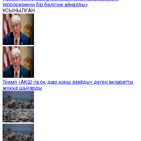
терроризмнің бір бөлігіне айналды»
ҰСЫНЫЛҒАН
Трамп «АҚШ-та оқ-дәрі қоры азайды» деген ақпаратты
жоққа шығарды