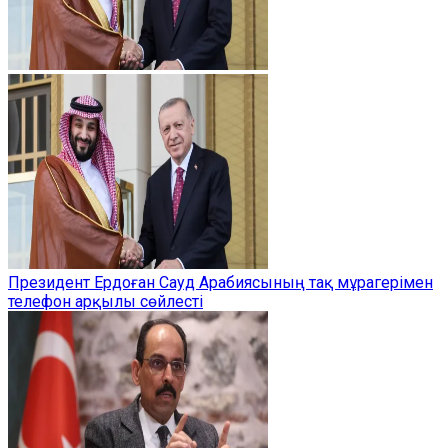
Президент Ердоған Сауд Арабиясының тақ мұрагерімен
телефон арқылы сөйлесті