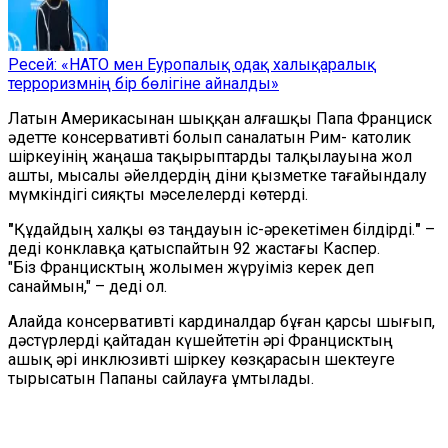
Ресей: «НАТО мен Еуропалық одақ халықаралық
терроризмнің бір бөлігіне айналды»
Латын Америкасынан шыққан алғашқы Папа Франциск
әдетте консервативті болып саналатын Рим- католик
шіркеуінің жаңаша тақырыптарды талқылауына жол
ашты, мысалы әйелдердің діни қызметке тағайындалу
мүмкіндігі сияқты мәселелерді көтерді.
"
Құдайдың халқы өз таңдауын іс-әрекетімен білдірді.
"
–
деді конклавқа қатыспайтын 92 жастағы Каспер.
"Біз Францисктың жолымен жүруіміз керек деп
санаймын," – деді ол.
Алайда консервативті кардиналдар бұған қарсы шығып,
дәстүрлерді қайтадан күшейтетін әрі Францисктың
ашық әрі инклюзивті шіркеу көзқарасын шектеуге
тырысатын Папаны сайлауға ұмтылады.