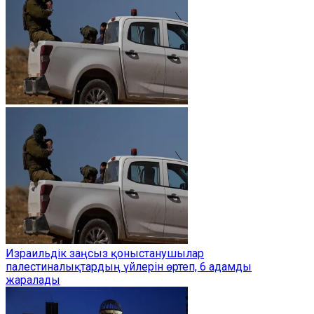
Израильдік заңсыз қоныстанушылар
палестиналықтардың үйлерін өртеп, 6 адамды
жаралады