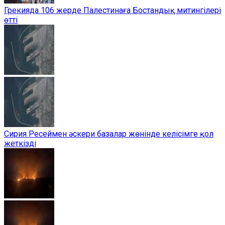
Грекияда 106 жерде Палестинаға Бостандық митингілері
өтті
Сирия Ресеймен әскери базалар жөнінде келісімге қол
жеткізді