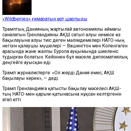
«Wildberries» ғимаратын өрт шарпыды
Трамптың Данияның жартылай автономиялы аймағы
саналатын Гренландияны АҚШ сатып алуы немесе өз
бақылауына алуы тиіс деген мәлімдемелері НАТО-ның
негізін қалаушы мүшелері — Вашингтон мен Копенгаген
арасында және жалпы Еуропа ауқымында шиеленіс
тудырған болатын. Кейіннен бұл мәселе дипломатиялық
деңгейге ауысқан еді.
Трамп журналистерге: «Ол жерді Дания емес, АҚШ
бақылауы керек», — деді.
Трамп Гренландияға қатысты бақылау мәселесі АҚШ-
тың НАТО-мен қарым-қатынасына нұқсан келтіргенін
атап өтті.