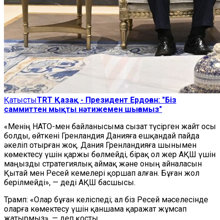
Қатысты
TRT Қазақ - Президент Ердоған: "Біз
саммиттен мықты нәтижемен шығамыз"
«Менің НАТО-мен байланысыма сызат түсірген жайт осы
болды, өйткені Гренландия Данияға ешқандай пайда
әкеліп отырған жоқ. Дания Гренландияға шынымен
көмектесу үшін қаржы бөлмейді, бірақ ол жер АҚШ үшін
маңызды стратегиялық аймақ және оның айналасын
Қытай мен Ресей кемелері қоршап алған. Бұған жол
берілмейді», — деді АҚШ басшысы.
Трамп: «Олар бұған келіспеді; ал біз Ресей мәселесінде
оларға көмектесу үшін қаншама қаражат жұмсап
жатырмыз», — деп қосты.