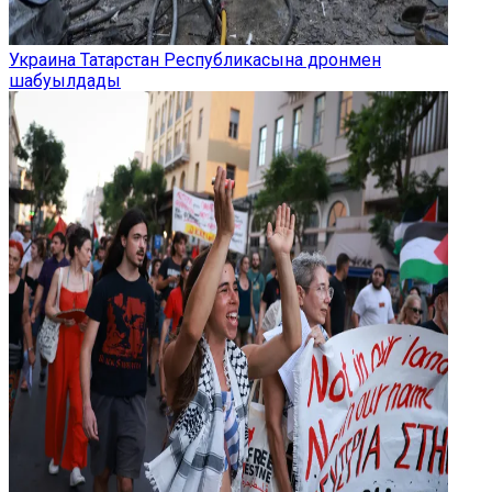
Украина Татарстан Республикасына дронмен
шабуылдады