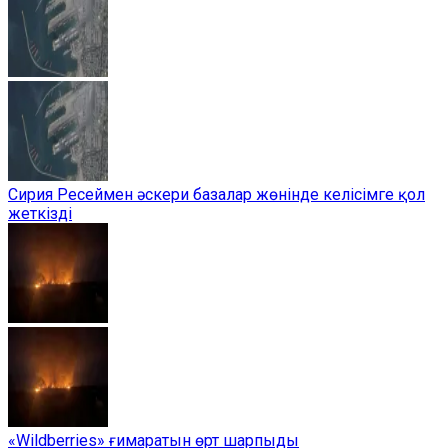
Сирия Ресеймен әскери базалар жөнінде келісімге қол
жеткізді
«Wildberries» ғимаратын өрт шарпыды