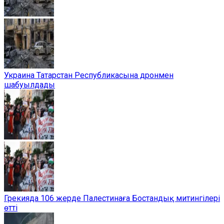
Украина Татарстан Республикасына дронмен
шабуылдады
Грекияда 106 жерде Палестинаға Бостандық митингілері
өтті