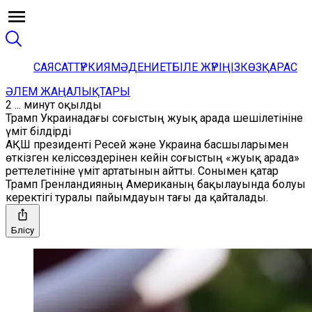
САЯСАТ
ТҮРКИЯ
МӘДЕНИЕТ
БІЛЕ ЖҮРІҢІЗ
КӨЗҚАРАС
ӘЛЕМ ЖАҢАЛЫҚТАРЫ
2 ... минут оқылды
Трамп Украинадағы соғыстың жуық арада шешілетініне
үміт білдірді
АҚШ президенті Ресей және Украина басшыларымен
өткізген келіссөздерінен кейін соғыстың «жуық арада»
реттелетініне үміт артатынын айтты. Сонымен қатар
Трамп Гренландияның Американың бақылауында болуы
керектігі туралы пайымдауын тағы да қайталады.
Бөлісу