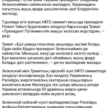
Зеленскиймен сөйлескенін мәлімдеп, Украинадағы
соғыстың жуық арада шешілетініне үміт білдіретінін
жеткізді.
Түркияда өтіп жатқан НАТО саммиті аясында президент
Режеп Тайып Ердоғанмен кездесуі барысында Трамп:
«Президент Путинмен өте жақсы келіссөз жүргіздім», —
деді.
Трамп: «Бұл ұзаққа созылған, ауқымды әңгіме болды.
Одан кейін бірден президент Зеленскиймен де
сөйлестім. Меніңше, екеуі де келісімге келгісі келеді. ...
Бұл мәселені шешеміз деп ойлаймын, жуық арада
болады деп үміттенемін», — деген мәлімдеме жасады.
Зеленский мен Трамптың сәрсенбі күні НАТО саммитінде
кездесуі жоспарлануда. Бұл кездесу Украинаның
Ресейдің энергетикалық секторына соққыларын
жиілеткен және Мәскеудің тек шілде айының өзінде
Украина астанасында 50 адамның өмірін қиған
шиеленісті айлардан кейін жүзеге аспақ.
Зеленский сейсенбі күнгі мәлімдемесінде Ресейдің
жойқын баллистикалық зымыран соққыларынан