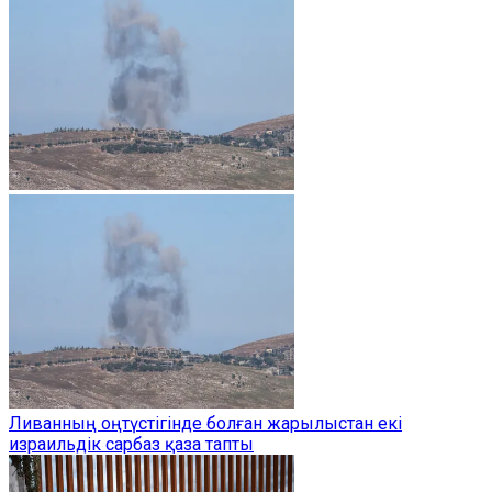
Ливанның оңтүстігінде болған жарылыстан екі
израильдік сарбаз қаза тапты