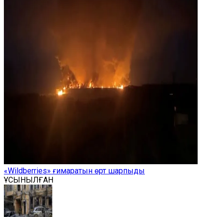
«Wildberries» ғимаратын өрт шарпыды
ҰСЫНЫЛҒАН