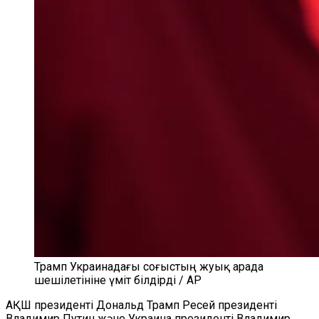
Трамп Украинадағы соғыстың жуық арада
шешілетініне үміт білдірді / AP
АҚШ президенті Дональд Трамп Ресей президенті
Владимир Путин және Украина президенті Владимир