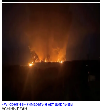
«Wildberries» ғимаратын өрт шарпыды
ҰСЫНЫЛҒАН