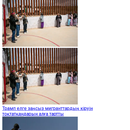
Трамп елге заңсыз мигранттардың кіруін
тоқтатқандарын алға тартты