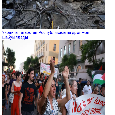
Украина Татарстан Республикасына дронмен
шабуылдады