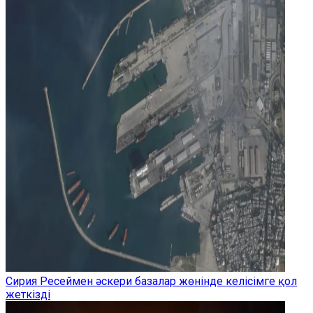
Сирия Ресеймен әскери базалар жөнінде келісімге қол
жеткізді