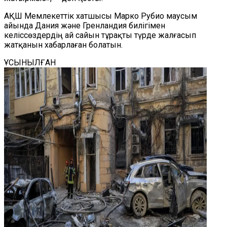
АҚШ Мемлекеттік хатшысы Марко Рубио маусым
айында Дания және Гренландия билігімен
келіссөздердің ай сайын тұрақты түрде жалғасып
жатқанын хабарлаған болатын.
ҰСЫНЫЛҒАН