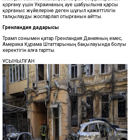
қорғану үшін Украинаның әуе шабуылына қарсы
қорғаныс жүйелеріне деген шұғыл қажеттілігін
талқылауды жоспарлап отырғанын айтты.
Гренландия дағдарысы
Трамп сонымен қатар Гренландия Данияның емес,
Америка Құрама Штаттарының бақылауында болуы
керектігін алға тартты.
ҰСЫНЫЛҒАН