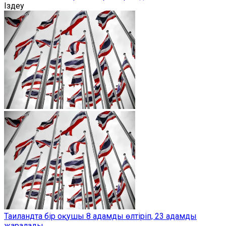
Іздеу
Таиландта бір оқушы 8 адамды өлтіріп, 23 адамды
жаралады