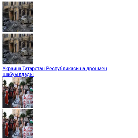
Украина Татарстан Республикасына дронмен
шабуылдады