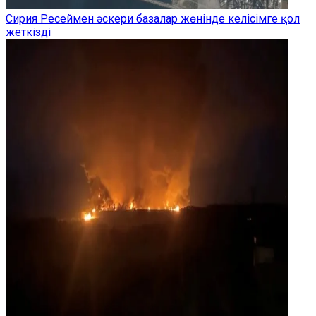
Сирия Ресеймен әскери базалар жөнінде келісімге қол
жеткізді