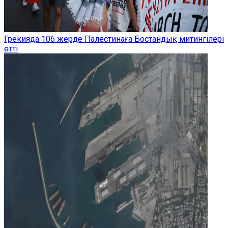
Грекияда 106 жерде Палестинаға Бостандық митингілері
өтті