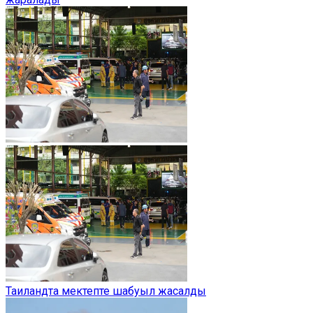
Таиландта мектепте шабуыл жасалды