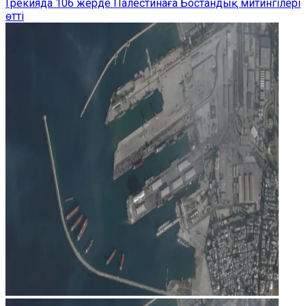
Грекияда 106 жерде Палестинаға Бостандық митингілері
өтті