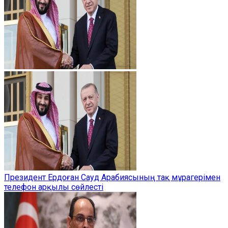
Президент Ердоған Сауд Арабиясының тақ мұрагерімен
телефон арқылы сөйлесті