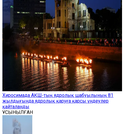
Хиросимада АҚШ-тың ядролық шабуылының 81
жылдығында ядролық қаруға қарсы үндеулер
қайталанды
ҰСЫНЫЛҒАН