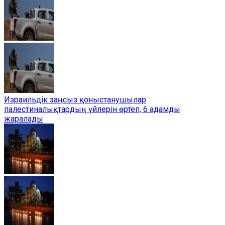
Израильдік заңсыз қоныстанушылар
палестиналықтардың үйлерін өртеп, 6 адамды
жаралады