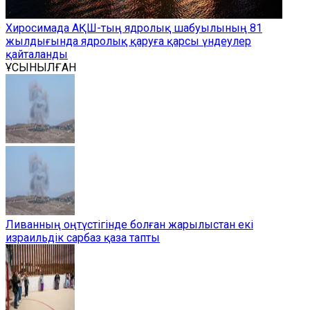
Хиросимада АҚШ-тың ядролық шабуылының 81
жылдығында ядролық қаруға қарсы үндеулер
қайталанды
ҰСЫНЫЛҒАН
Ливанның оңтүстігінде болған жарылыстан екі
израильдік сарбаз қаза тапты