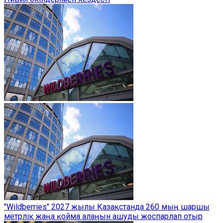
"Wildberries" 2027 жылы Қазақстанда 260 мың шаршы
метрлік жаңа қойма алаңын ашуды жоспарлап отыр