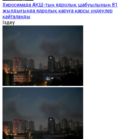
Хиросимада АҚШ-тың ядролық шабуылының 81
жылдығында ядролық қаруға қарсы үндеулер
қайталанды
Іздеу