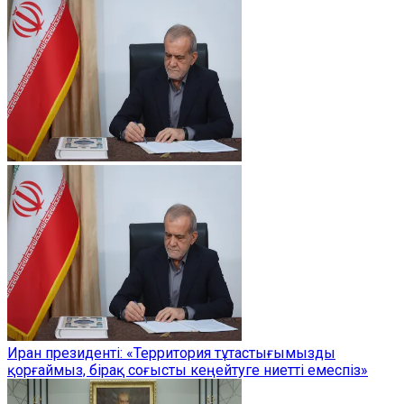
Иран президенті: «Территория тұтастығымызды
қорғаймыз, бірақ соғысты кеңейтуге ниетті емеспіз»