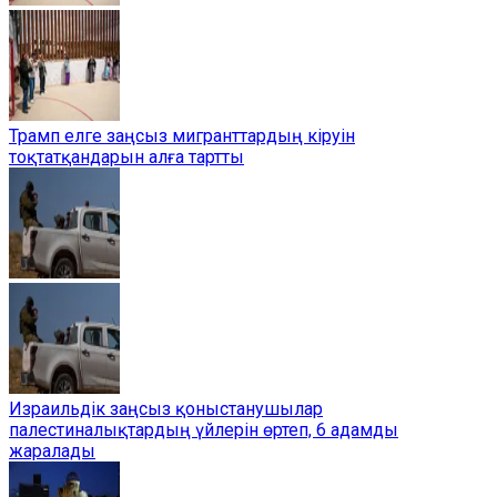
Трамп елге заңсыз мигранттардың кіруін
тоқтатқандарын алға тартты
Израильдік заңсыз қоныстанушылар
палестиналықтардың үйлерін өртеп, 6 адамды
жаралады