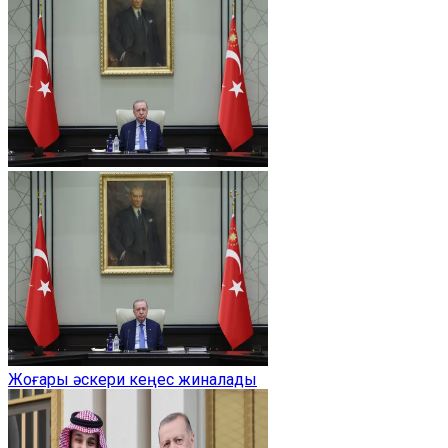
Жоғары әскери кеңес жиналады