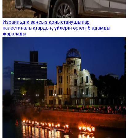
Израильдік заңсыз қоныстанушылар
палестиналықтардың үйлерін өртеп, 6 адамды
жаралады