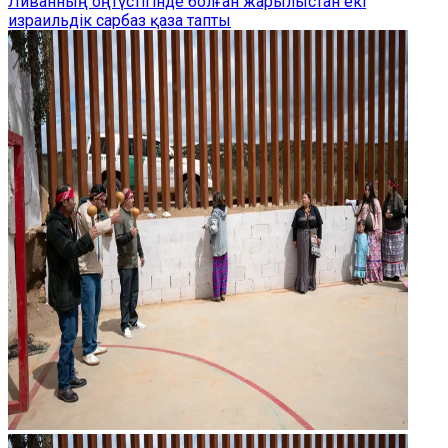
Ливанның оңтүстігінде болған жарылыстан екі
израильдік сарбаз қаза тапты