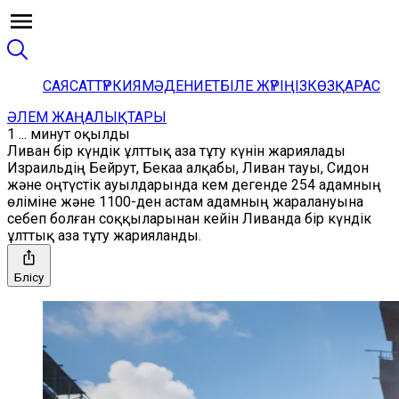
САЯСАТ
ТҮРКИЯ
МӘДЕНИЕТ
БІЛЕ ЖҮРІҢІЗ
КӨЗҚАРАС
ӘЛЕМ ЖАҢАЛЫҚТАРЫ
1 ... минут оқылды
Ливан бір күндік ұлттық аза тұту күнін жариялады
Израильдің Бейрут, Бекаа алқабы, Ливан тауы, Сидон
және оңтүстік ауылдарында кем дегенде 254 адамның
өліміне және 1100-ден астам адамның жаралануына
себеп болған соққыларынан кейін Ливанда бір күндік
ұлттық аза тұту жарияланды.
Бөлісу