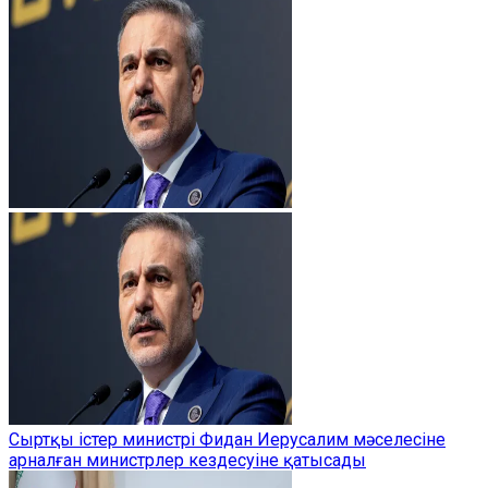
Сыртқы істер министрі Фидан Иерусалим мәселесіне
арналған министрлер кездесуіне қатысады