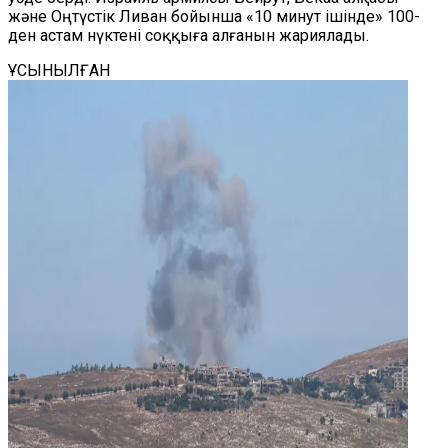
және Оңтүстік Ливан бойынша «10 минут ішінде» 100-
ден астам нүктені соққыға алғанын жариялады.
ҰСЫНЫЛҒАН