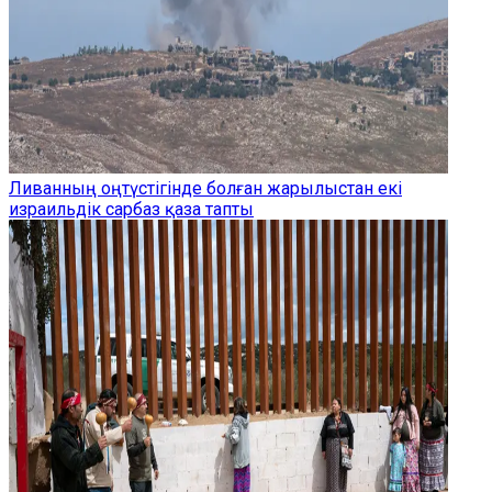
Ливанның оңтүстігінде болған жарылыстан екі
израильдік сарбаз қаза тапты