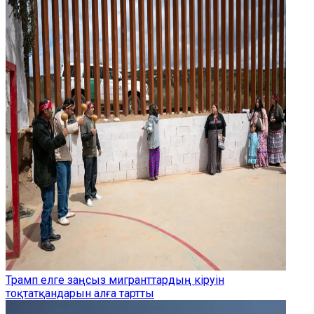
Трамп елге заңсыз мигранттардың кіруін
тоқтатқандарын алға тартты