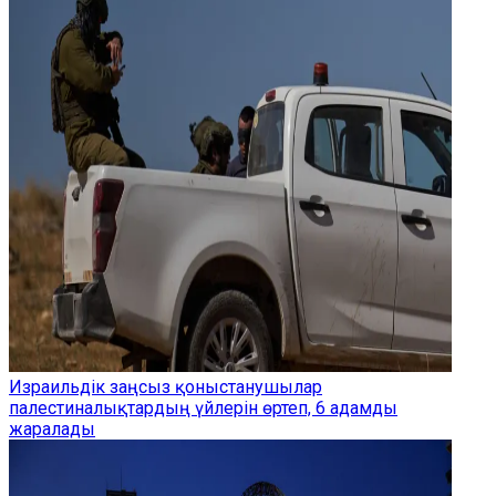
Израильдік заңсыз қоныстанушылар
палестиналықтардың үйлерін өртеп, 6 адамды
жаралады