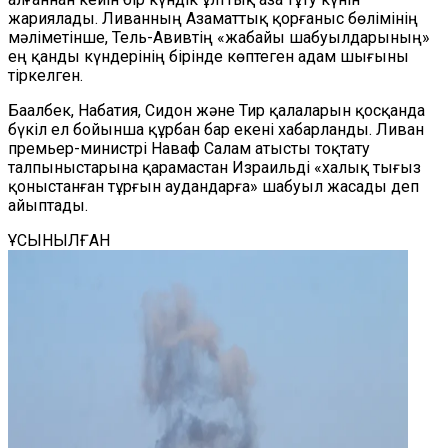
жариялады. Ливанның Азаматтық қорғаныс бөлімінің
мәліметінше, Тель-Авивтің «жабайы шабуылдарының»
ең қанды күндерінің бірінде көптеген адам шығыны
тіркелген.
Баалбек, Набатия, Сидон және Тир қалаларын қосқанда
бүкіл ел бойынша құрбан бар екені хабарланды. Ливан
премьер-министрі Наваф Салам атысты тоқтату
талпыныстарына қарамастан Израильді «халық тығыз
қоныстанған тұрғын аудандарға» шабуыл жасады деп
айыптады.
ҰСЫНЫЛҒАН