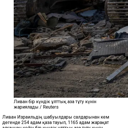
Ливан бір күндік ұлттық аза тұту күнін
жариялады / Reuters
Ливан Израильдің шабуылдары салдарынан кем
дегенде 254 адам қаза тауып, 1165 адам жарақат
алғаннан кейін бір күндік ұлттық аза тұту күнін