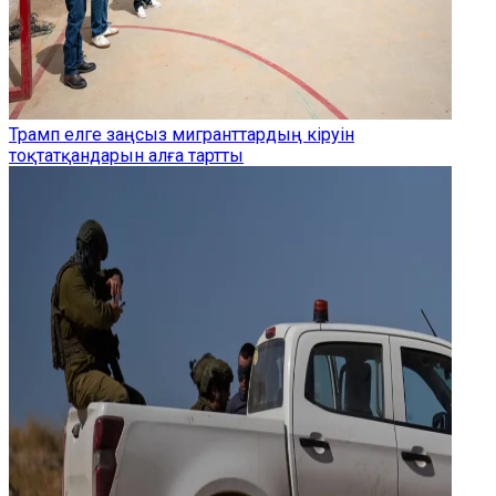
Трамп елге заңсыз мигранттардың кіруін
тоқтатқандарын алға тартты