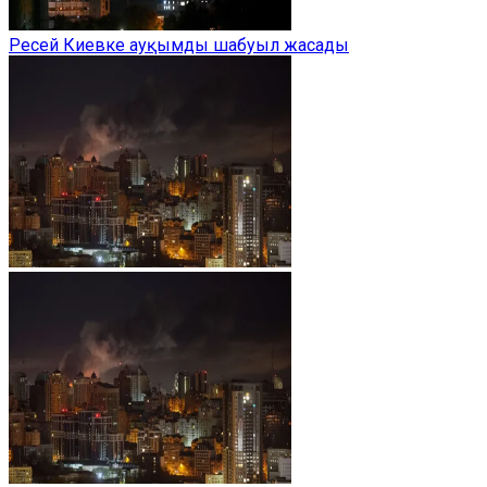
Ресей Киевке ауқымды шабуыл жасады