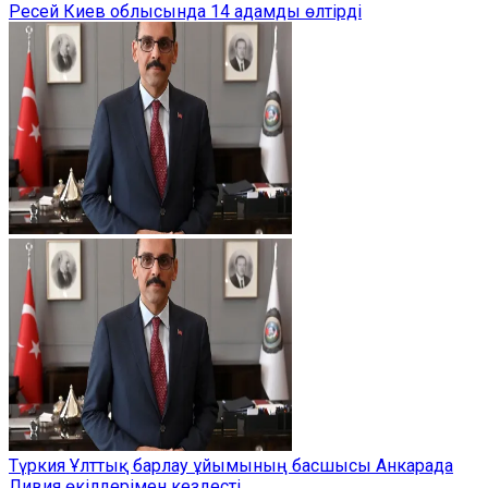
Ресей Киев облысында 14 адамды өлтірді
Түркия Ұлттық барлау ұйымының басшысы Анкарада
Ливия өкілдерімен кездесті