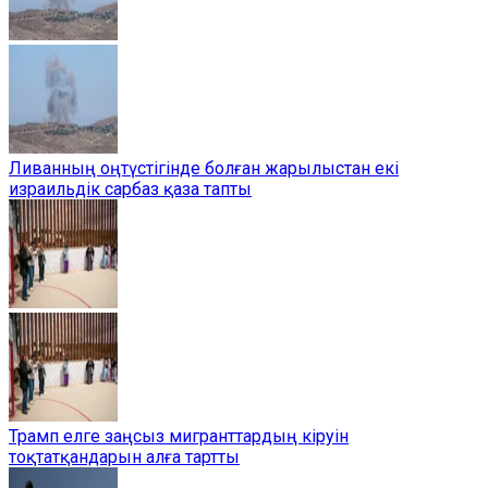
Ливанның оңтүстігінде болған жарылыстан екі
израильдік сарбаз қаза тапты
Трамп елге заңсыз мигранттардың кіруін
тоқтатқандарын алға тартты