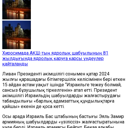
Хиросимада АҚШ-тың ядролық шабуылының 81
жылдығында ядролық қаруға қарсы үндеулер
қайталанды
Ливан Президенті әкімшілігі сонымен қатар 2024
жылғы қарашадағы бітімгершілік келісімінен бері өткен
15 айдан астам уақыт ішінде “Израильге тежеу болмай,
сансыз бұзушылық тіркелгенін» атап өтті. Президент
әкімшілігі Израильдің шабуылдарды жалғастырудағы
табандылығы «барлық адамзаттық құндылықтарға
қайшы» екенін де қоса кетті.
Осы арада Израиль Бас штабының бастығы Эяль Замир
армияның шабуылдарды «үзіліссіз» жалғастыратынына
уәде берді. Израиль армиясы Бейрут, Бекаа алқабы