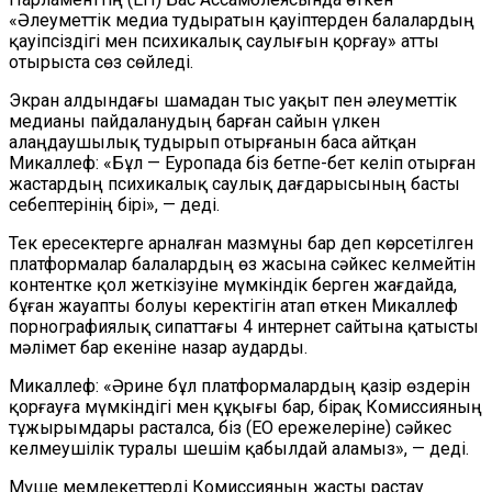
«Әлеуметтік медиа тудыратын қауіптерден балалардың
қауіпсіздігі мен психикалық саулығын қорғау» атты
отырыста сөз сөйледі.
Экран алдындағы шамадан тыс уақыт пен әлеуметтік
медианы пайдаланудың барған сайын үлкен
алаңдаушылық тудырып отырғанын баса айтқан
Микаллеф: «Бұл — Еуропада біз бетпе-бет келіп отырған
жастардың психикалық саулық дағдарысының басты
себептерінің бірі», — деді.
Тек ересектерге арналған мазмұны бар деп көрсетілген
платформалар балалардың өз жасына сәйкес келмейтін
контентке қол жеткізуіне мүмкіндік берген жағдайда,
бұған жауапты болуы керектігін атап өткен Микаллеф
порнографиялық сипаттағы 4 интернет сайтына қатысты
мәлімет бар екеніне назар аударды.
Микаллеф: «Әрине бұл платформалардың қазір өздерін
қорғауға мүмкіндігі мен құқығы бар, бірақ Комиссияның
тұжырымдары расталса, біз (ЕО ережелеріне) сәйкес
келмеушілік туралы шешім қабылдай аламыз», — деді.
Мүше мемлекеттерді Комиссияның жасты растау