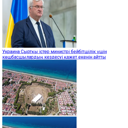
Украина Сыртқы істер министрі бейбітшілік үшін
көшбасшылардың кездесуі қажет екенін айтты