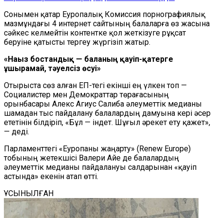
Сонымен қатар Еуропалық Комиссия порнографиялық
мазмұндағы 4 интернет сайтының балаларға өз жасына
сәйкес келмейтін контентке қол жеткізуге рұқсат
беруіне қатысты тергеу жүргізіп жатыр.
«Нағыз бостандық — баланың қауіп-қатерге
ұшырамай, тәуелсіз өсуі»
Отырыста сөз алған ЕП-тегі екінші ең үлкен топ —
Социалистер мен Демократтар төрағасының
орынбасары Алекс Агиус Салиба әлеуметтік медианы
шамадан тыс пайдалану балалардың дамуына кері әсер
ететінін білдіріп, «Бұл — індет. Шұғыл әрекет ету қажет»,
— деді.
Парламенттегі «Еуропаны жаңарту» (Renew Europe)
тобының жетекшісі Валери Айе де балалардың
әлеуметтік медианы пайдалануы салдарынан «қауіп
астында» екенін атап өтті.
ҰСЫНЫЛҒАН