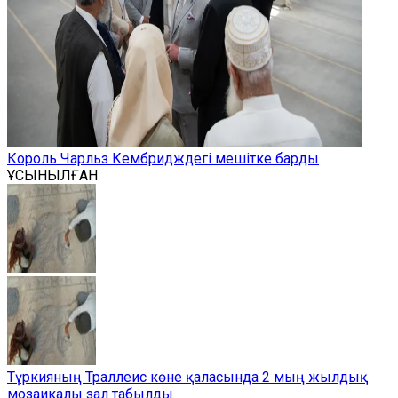
Король Чарльз Кембридждегі мешітке барды
ҰСЫНЫЛҒАН
Түркияның Траллеис көне қаласында 2 мың жылдық
мозаикалы зал табылды