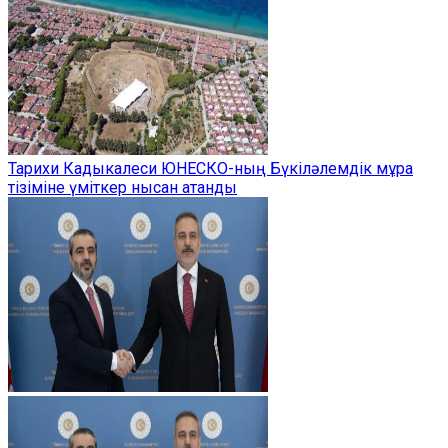
Тарихи Кадыкалеси ЮНЕСКО-ның Бүкіләлемдік мұра
тізіміне үміткер нысан атанды