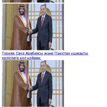
Түркия, Сауд Арабиясы және Пәкістан үшжақты
келісімге қол қоймақ