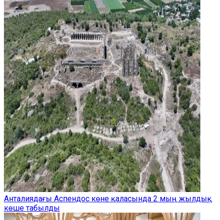
Анталиядағы Аспендос көне қаласында 2 мың жылдық
көше табылды