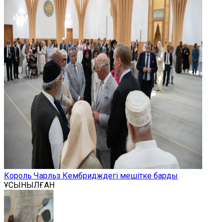
Король Чарльз Кембридждегі мешітке барды
ҰСЫНЫЛҒАН