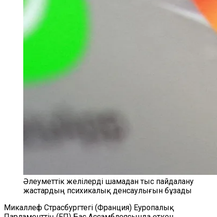
Әлеуметтік желілерді шамадан тыс пайдалану
жастардың психикалық денсаулығын бұзады
Микаллеф Страсбургтегі (Франция) Еуропалық
Парламенттің (ЕП) Бас Ассамблеясында өткен