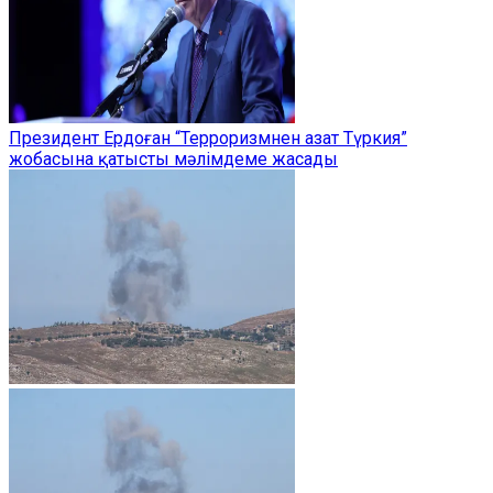
Президент Ердоған “Терроризмнен азат Түркия”
жобасына қатысты мәлімдеме жасады