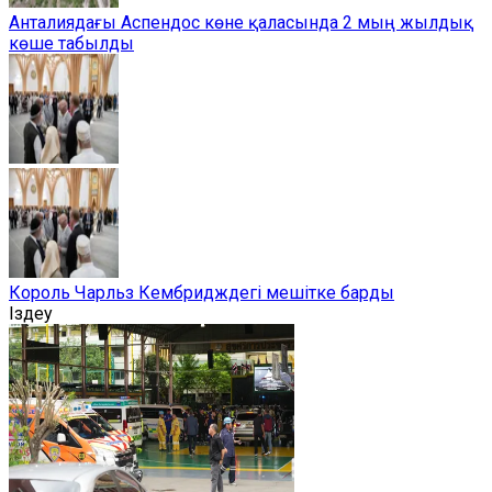
Анталиядағы Аспендос көне қаласында 2 мың жылдық
көше табылды
Король Чарльз Кембридждегі мешітке барды
Іздеу