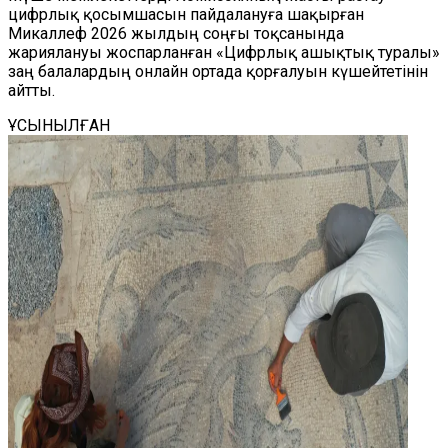
цифрлық қосымшасын пайдалануға шақырған
Микаллеф 2026 жылдың соңғы тоқсанында
жариялануы жоспарланған «Цифрлық ашықтық туралы»
заң балалардың онлайн ортада қорғалуын күшейтетінін
айтты.
ҰСЫНЫЛҒАН