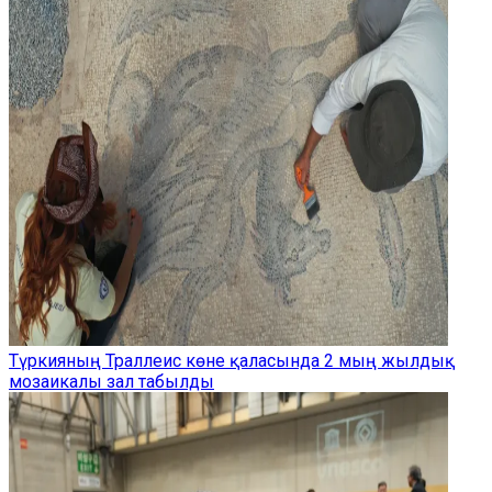
Түркияның Траллеис көне қаласында 2 мың жылдық
мозаикалы зал табылды