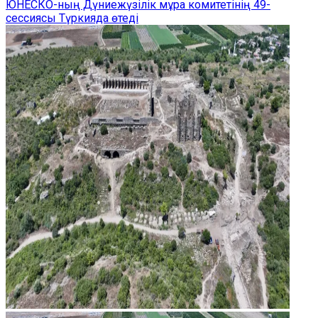
ЮНЕСКО-ның Дүниежүзілік мұра комитетінің 49-
сессиясы Түркияда өтеді