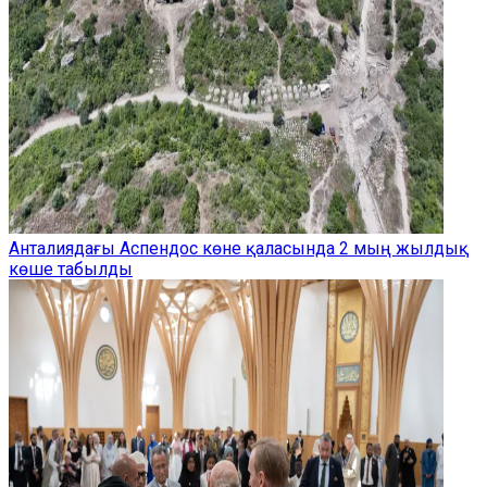
Анталиядағы Аспендос көне қаласында 2 мың жылдық
көше табылды