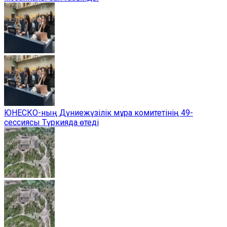
ЮНЕСКО-ның Дүниежүзілік мұра комитетінің 49-
сессиясы Түркияда өтеді