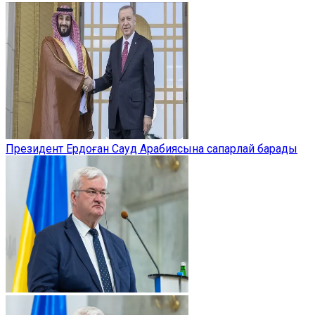
Президент Ердоған Сауд Арабиясына сапарлай барады