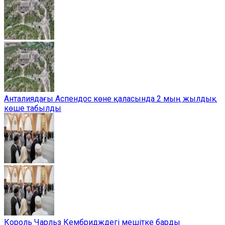
Анталиядағы Аспендос көне қаласында 2 мың жылдық
көше табылды
Король Чарльз Кембридждегі мешітке барды