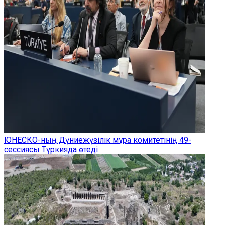
ЮНЕСКО-ның Дүниежүзілік мұра комитетінің 49-
сессиясы Түркияда өтеді