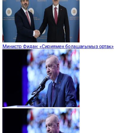
Министр Фидан: «Сириямен болашағымыз ортақ»