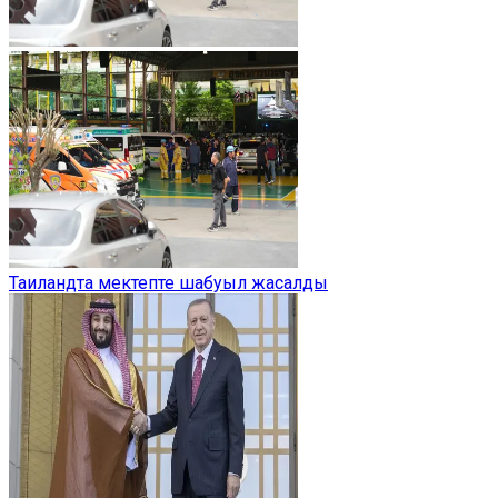
Таиландта мектепте шабуыл жасалды