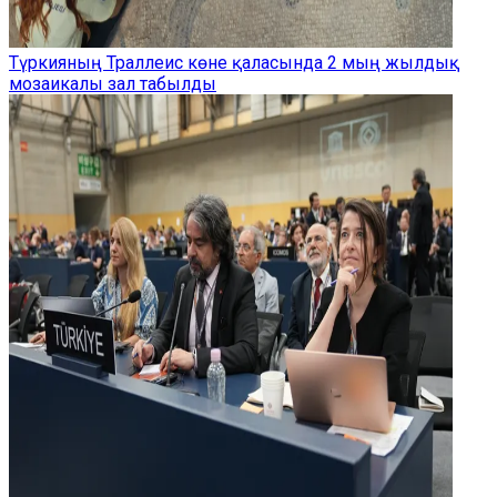
Түркияның Траллеис көне қаласында 2 мың жылдық
мозаикалы зал табылды