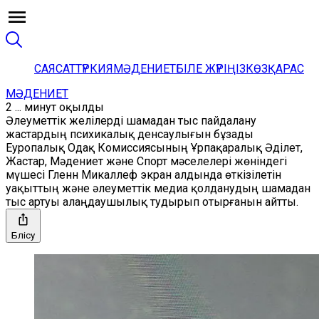
САЯСАТ
ТҮРКИЯ
МӘДЕНИЕТ
БІЛЕ ЖҮРІҢІЗ
КӨЗҚАРАС
МӘДЕНИЕТ
2 ... минут оқылды
Әлеуметтік желілерді шамадан тыс пайдалану
жастардың психикалық денсаулығын бұзады
Еуропалық Одақ Комиссиясының Ұрпақаралық Әділет,
Жастар, Мәдениет және Спорт мәселелері жөніндегі
мүшесі Гленн Микаллеф экран алдында өткізілетін
уақыттың және әлеуметтік медиа қолданудың шамадан
тыс артуы алаңдаушылық тудырып отырғанын айтты.
Бөлісу