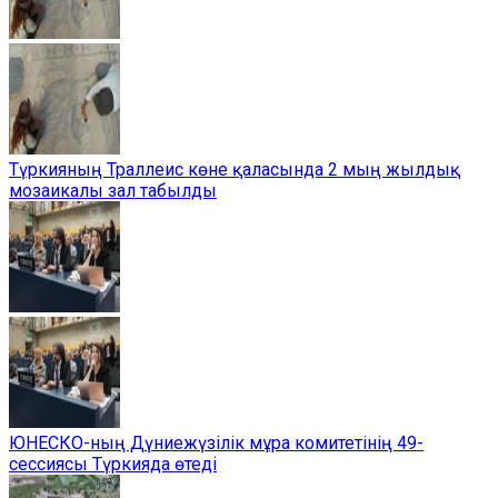
Түркияның Траллеис көне қаласында 2 мың жылдық
мозаикалы зал табылды
ЮНЕСКО-ның Дүниежүзілік мұра комитетінің 49-
сессиясы Түркияда өтеді