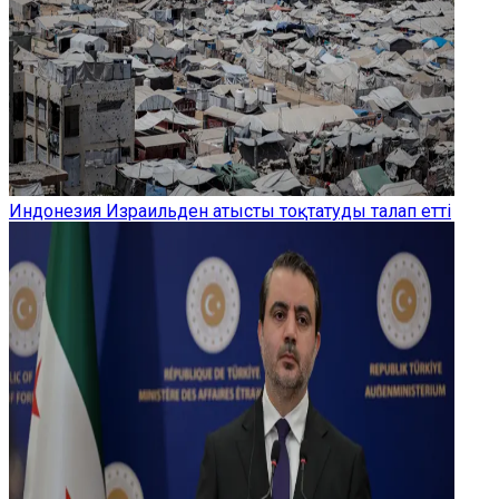
Индонезия Израильден атысты тоқтатуды талап етті