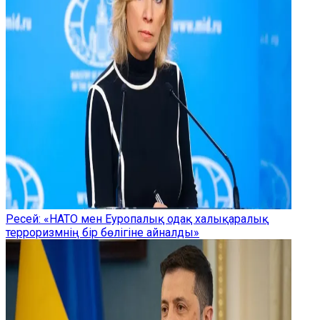
Ресей: «НАТО мен Еуропалық одақ халықаралық
терроризмнің бір бөлігіне айналды»