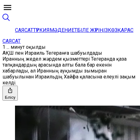
САЯСАТ
ТҮРКИЯ
МӘДЕНИЕТ
БІЛЕ ЖҮРІҢІЗ
КӨЗҚАРАС
САЯСАТ
1 ... минут оқылды
АҚШ пен Израиль Тегеранға шабуылдады
Иранның жедел жәрдем қызметтері Тегеранда қаза
тапқандардың арасында алты бала бар екенін
хабарлады, ал Иранның ауқымды зымыран
шабуылынан Израильдің Хайфа қаласына елеулі зақым
келді.
Бөлісу