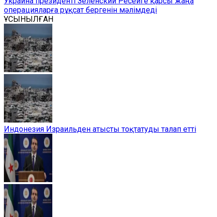
Украина президенті Зеленский Ресейге қарсы жаңа
операцияларға рұқсат бергенін мәлімдеді
ҰСЫНЫЛҒАН
Индонезия Израильден атысты тоқтатуды талап етті