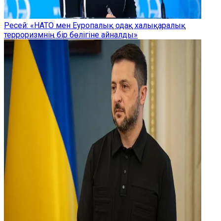
Ресей: «НАТО мен Еуропалық одақ халықаралық
терроризмнің бір бөлігіне айналды»