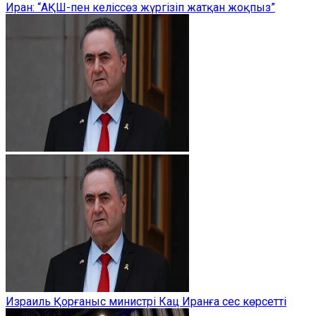
Иран: “АҚШ-пен келіссөз жүргізіп жатқан жоқпыз”
Израиль Қорғаныс министрі Кац Иранға сес көрсетті