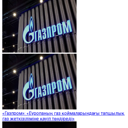
«Газпром»: «Еуропаның газ қоймаларындағы тапшылық
газ жеткізіліміне қауіп төндіреді»