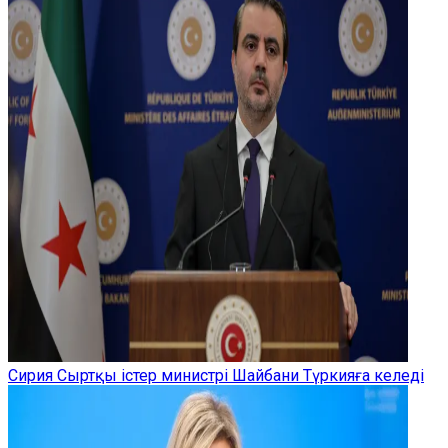
Сирия Сыртқы істер министрі Шайбани Түркияға келеді