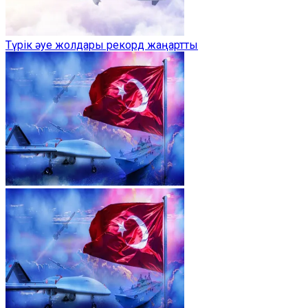
Түрік әуе жолдары рекорд жаңартты