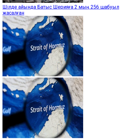
Шілде айында Батыс Шерияға 2 мың 256 шабуыл
жасалған