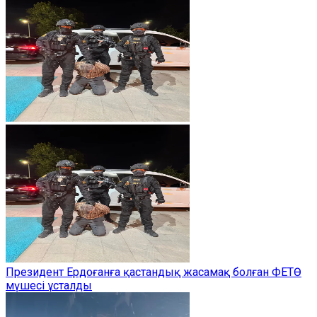
Президент Ердоғанға қастандық жасамақ болған ФЕТӨ
мүшесі ұсталды