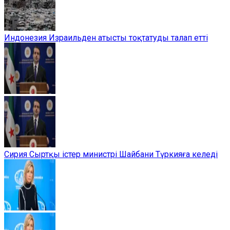
Индонезия Израильден атысты тоқтатуды талап етті
Сирия Сыртқы істер министрі Шайбани Түркияға келеді