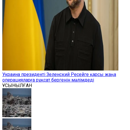
Украина президенті Зеленский Ресейге қарсы жаңа
операцияларға рұқсат бергенін мәлімдеді
ҰСЫНЫЛҒАН