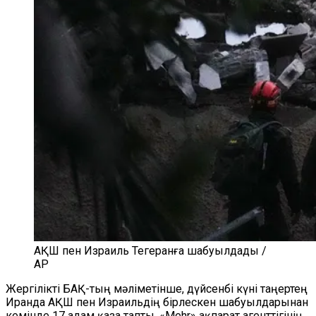
АҚШ пен Израиль Тегеранға шабуылдады /
AP
Жергілікті БАҚ-тың мәліметінше, дүйсенбі күні таңертең
Иранда АҚШ пен Израильдің бірлескен шабуылдарынан
кемінде 17 адам қаза тапты. «Mehr» ақпарат агенттігінің