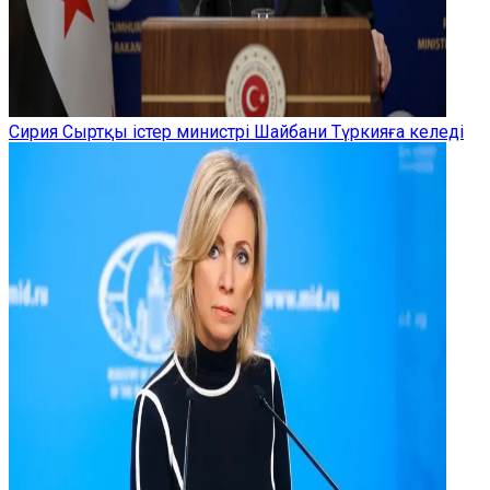
Сирия Сыртқы істер министрі Шайбани Түркияға келеді