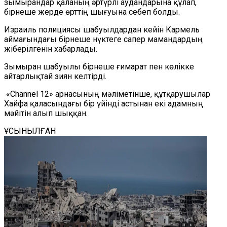
зымырандар қаланың әртүрлі аудандарына құлап,
бірнеше жерде өрттің шығуына себеп болды.
Израиль полициясы шабуылдардан кейін Кармель
аймағындағы бірнеше нүктеге сапер мамандардың
жіберілгенін хабарлады.
Зымыран шабуылы бірнеше ғимарат пен көлікке
айтарлықтай зиян келтірді.
«Channel 12» арнасының мәліметінше, құтқарушылар
Хайфа қаласындағы бір үйінді астынан екі адамның
мәйітін алып шыққан.
ҰСЫНЫЛҒАН