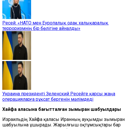
Ресей: «НАТО мен Еуропалық одақ халықаралық
терроризмнің бір бөлігіне айналды»
Украина президенті Зеленский Ресейге қарсы жаңа
операцияларға рұқсат бергенін мәлімдеді
Хайфа қаласына бағытталған зымыран шабуылдары
Израильдің Хайфа қаласы Иранның ауқымды зымыран
шабуылына ұшырады. Жарылғыш оқтұмсықтары бар