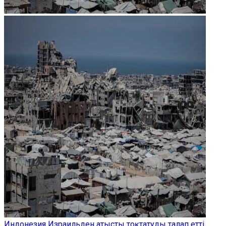
Индонезия Израильден атысты тоқтатуды талап етті