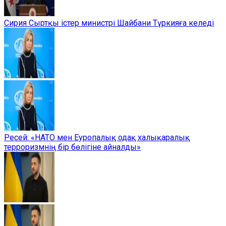
Сирия Сыртқы істер министрі Шайбани Түркияға келеді
Ресей: «НАТО мен Еуропалық одақ халықаралық
терроризмнің бір бөлігіне айналды»