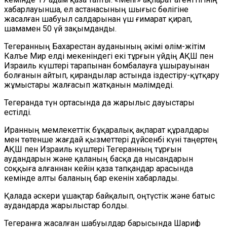
хабарлауынша, ел астанасының шығыс бөлігіне
жасалған шабуыл салдарынан үш ғимарат қирап,
шамамен 50 үй зақымданды.
Тегеранның Бахарестан ауданының әкімі өлім-жітім
Калъе Мир елді мекеніндегі екі тұрғын үйдің АҚШ пен
Израиль күштері тарапынан бомбалауға ұшырауынан
болғанын айтып, қирандылар астында іздестіру-құтқару
жұмыстары жалғасып жатқанын мәлімдеді.
Тегеранда түн ортасында да жарылыс дауыстары
естілді.
Иранның мемлекеттік бұқаралық ақпарат құралдары
мен төтенше жағдай қызметтері дүйсенбі күні таңертең
АҚШ пен Израиль күштері Тегеранның тұрғын
аудандарын және қаланың басқа да нысандарын
соққыға алғаннан кейін қаза тапқандар арасында
кемінде алты баланың бар екенін хабарлады.
Қалада әскери ұшақтар байқалып, оңтүстік және батыс
аудандарда жарылыстар болды.
Тегеранға жасалған шабуылдар барысында Шариф