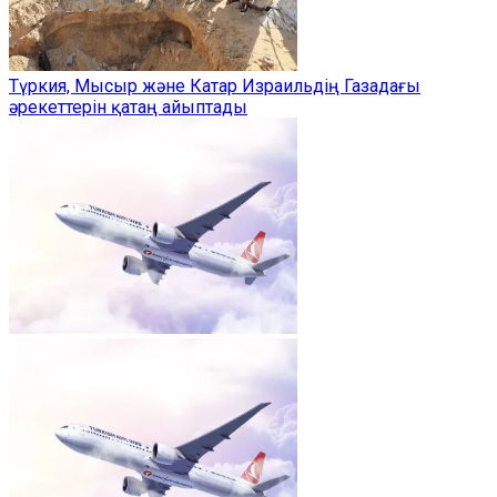
Түркия, Мысыр және Катар Израильдің Газадағы
әрекеттерін қатаң айыптады