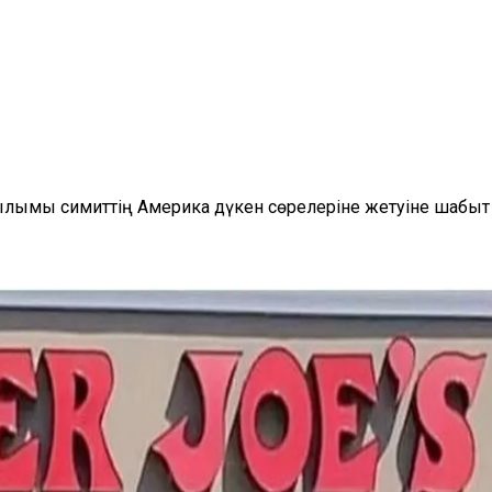
ымы симиттің Америка дүкен сөрелеріне жетуіне шабыт