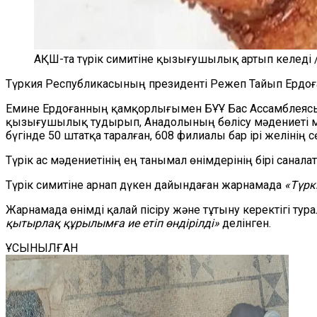
АҚШ-та түрік симитіне қызығушылық артып келеді /
Түркия Республикасының президенті Режеп Тайып Ерд
Емине Ердоғанның қамқорлығымен БҰҰ Бас Ассамблеясы 
қызығушылық тудырып, Анадолының бөлісу мәдениеті м
бүгінде 50 штатқа таралған, 608 филиалы бар ірі желінің 
Түрік ас мәдениетінің ең танымал өнімдерінің бірі сана
Түрік симитіне арнап дүкен дайындаған жарнамада
«Түрк
Жарнамада өнімді қалай пісіру және тұтыну керектігі тур
қытырлақ құрылымға ие етіп өндірілді»
делінген.
ҰСЫНЫЛҒАН