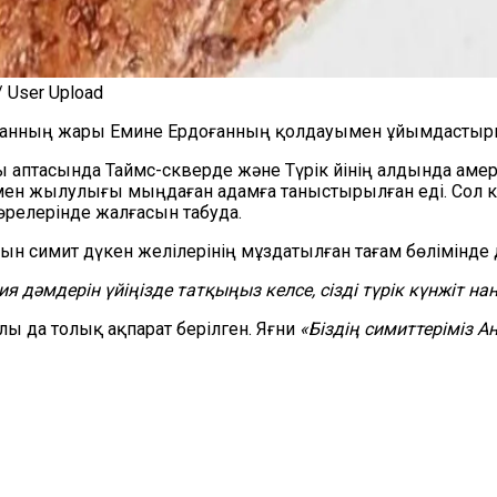
 User Upload
оғанның жары Емине Ердоғанның қолдауымен ұйымдастыр
аптасында Таймс-скверде және Түрік Үйінің алдында аме
ен жылулығы мыңдаған адамға таныстырылған еді. Сол 
сөрелерінде жалғасын табуда.
латын симит дүкен желілерінің мұздатылған тағам бөлімінд
ия дәмдерін үйіңізде татқыңыз келсе, сізді түрік күнжіт 
алы да толық ақпарат берілген. Яғни
«Біздің симиттеріміз 