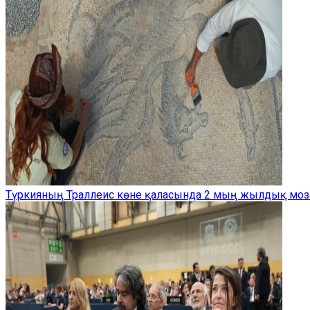
Түркияның Траллеис көне қаласында 2 мың жылдық моз