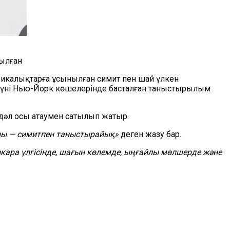
ылған
рикалықтарға ұсынылған симит пен шай үлкен
күні Нью-Йорк көшелерінде басталған таныстырылым
е дәл осы атаумен сатылып жатыр.
наны — симитпен таныстырайық»
деген жазу бар.
Анкара үлгісінде, шағын көлемде, ыңғайлы мөлшерде және