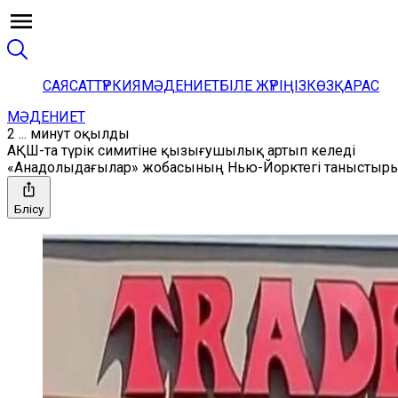
САЯСАТ
ТҮРКИЯ
МӘДЕНИЕТ
БІЛЕ ЖҮРІҢІЗ
КӨЗҚАРАС
МӘДЕНИЕТ
2 ... минут оқылды
АҚШ-та түрік симитіне қызығушылық артып келеді
«Анадолыдағылар» жобасының Нью-Йорктегі таныстырыл
Бөлісу