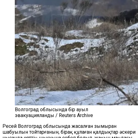
Волгоград облысында бір ауыл
эвакуацияланды / Reuters Archive
Ресей Волгоград облысында жасалған зымыран
шабуылын тойтарғанын, бірақ құлаған қалдықтар әскери
нысанда өрттің шығуына себеп болып, жақын маңдағы