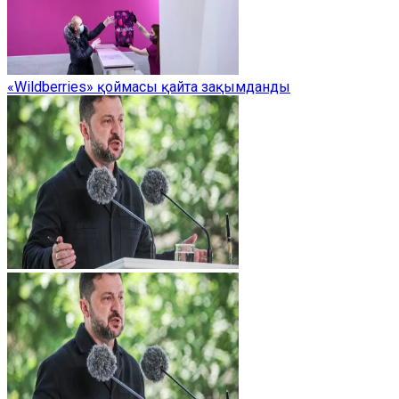
«Wildberries» қоймасы қайта зақымданды