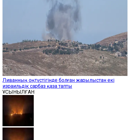
Ливанның оңтүстігінде болған жарылыстан екі
израильдік сарбаз қаза тапты
ҰСЫНЫЛҒАН