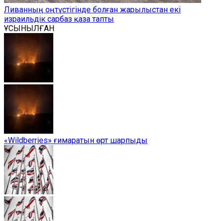
Ливанның оңтүстігінде болған жарылыстан екі
израильдік сарбаз қаза тапты
ҰСЫНЫЛҒАН
«Wildberries» ғимаратын өрт шарпыды