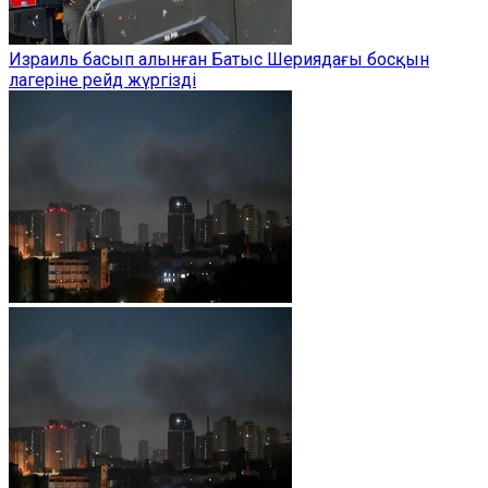
Израиль басып алынған Батыс Шериядағы босқын
лагеріне рейд жүргізді