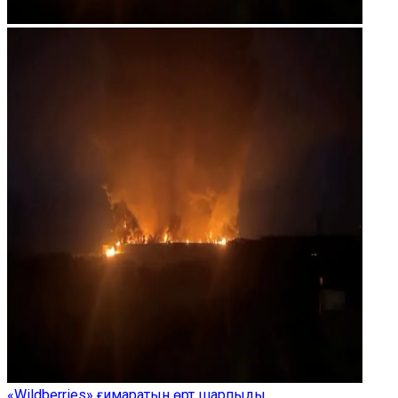
«Wildberries» ғимаратын өрт шарпыды