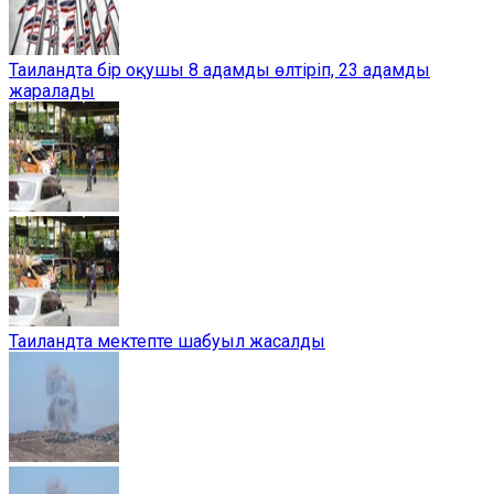
Таиландта бір оқушы 8 адамды өлтіріп, 23 адамды
жаралады
Таиландта мектепте шабуыл жасалды