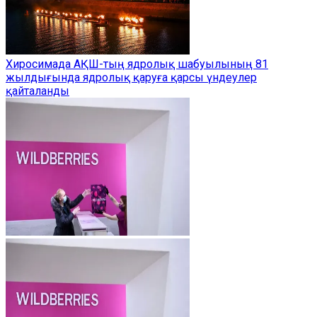
Хиросимада АҚШ-тың ядролық шабуылының 81
жылдығында ядролық қаруға қарсы үндеулер
қайталанды