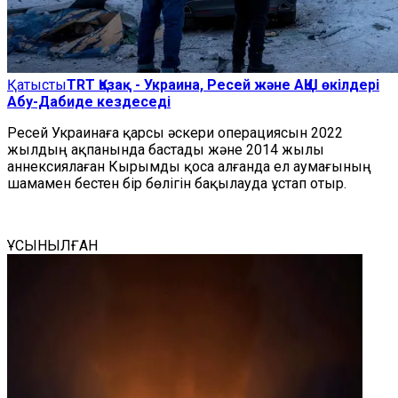
Қатысты
TRT Қазақ - Украина, Ресей және АҚШ өкілдері
Абу-Дабиде кездеседі
Ресей Украинаға қарсы әскери операциясын 2022
жылдың ақпанында бастады және 2014 жылы
аннексиялаған Кырымды қоса алғанда ел аумағының
шамамен бестен бір бөлігін бақылауда ұстап отыр.
ҰСЫНЫЛҒАН