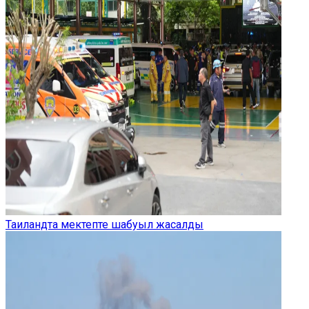
Таиландта мектепте шабуыл жасалды