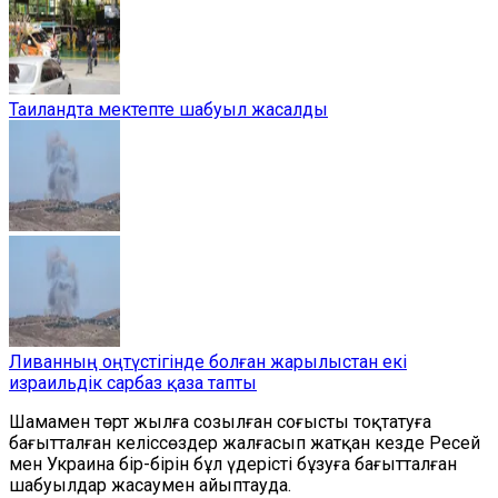
Таиландта мектепте шабуыл жасалды
Ливанның оңтүстігінде болған жарылыстан екі
израильдік сарбаз қаза тапты
Шамамен төрт жылға созылған соғысты тоқтатуға
бағытталған келіссөздер жалғасып жатқан кезде Ресей
мен Украина бір-бірін бұл үдерісті бұзуға бағытталған
шабуылдар жасаумен айыптауда.