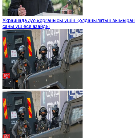
Украинада әуе қорғанысы үшін қолданылатын зымыран
саны үш есе азайды