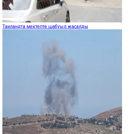
Таиландта мектепте шабуыл жасалды