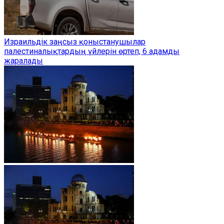
Израильдік заңсыз қоныстанушылар
палестиналықтардың үйлерін өртеп, 6 адамды
жаралады