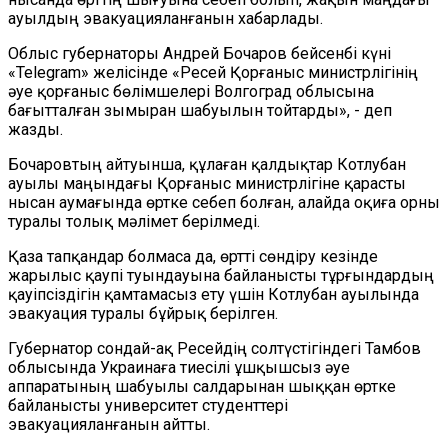
ауылдың эвакуацияланғанын хабарлады.
Облыс губернаторы Андрей Бочаров бейсенбі күні
«Telegram» желісінде «Ресей Қорғаныс министрлігінің
әуе қорғаныс бөлімшелері Волгоград облысына
бағытталған зымыран шабуылын тойтарды», - деп
жазды.
Бочаровтың айтуынша, құлаған қалдықтар Котлубан
ауылы маңындағы Қорғаныс министрлігіне қарасты
нысан аумағында өртке себеп болған, алайда оқиға орны
туралы толық мәлімет берілмеді.
Қаза тапқандар болмаса да, өртті сөндіру кезінде
жарылыс қаупі туындауына байланысты тұрғындардың
қауіпсіздігін қамтамасыз ету үшін Котлубан ауылында
эвакуация туралы бұйрық берілген.
Губернатор сондай-ақ Ресейдің солтүстігіндегі Тамбов
облысында Украинаға тиесілі ұшқышсыз әуе
аппаратының шабуылы салдарынан шыққан өртке
байланысты университет студенттері
эвакуацияланғанын айтты.