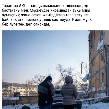
Тараптар АҚШ-тың қысымымен келіссөздерді
бастағанымен, Мәскеудің Украинадан ауқымды
аумақтық және саяси жеңілдіктер талап етуіне
байланысты келіспеушілік сақталуда. Киев мұны
берілуге тең деп санайды.