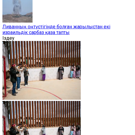
Ливанның оңтүстігінде болған жарылыстан екі
израильдік сарбаз қаза тапты
Іздеу