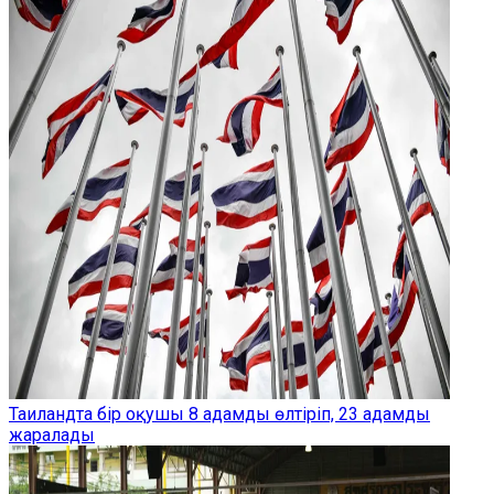
Таиландта бір оқушы 8 адамды өлтіріп, 23 адамды
жаралады