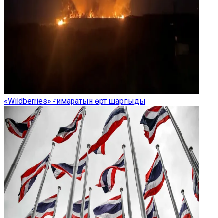
«Wildberries» ғимаратын өрт шарпыды