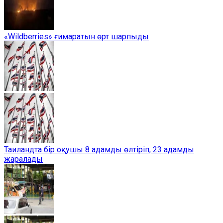
«Wildberries» ғимаратын өрт шарпыды
Таиландта бір оқушы 8 адамды өлтіріп, 23 адамды
жаралады