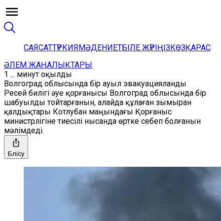
САЯСАТ
ТҮРКИЯ
МӘДЕНИЕТ
БІЛЕ ЖҮРІҢІЗ
КӨЗҚАРАС
ӘЛЕМ ЖАҢАЛЫҚТАРЫ
1 ... минут оқылды
Волгоград облысында бір ауыл эвакуацияланды
Ресей билігі әуе қорғанысы Волгоград облысында бір
шабуылды тойтарғанын, алайда құлаған зымыран
қалдықтары Котлубан маңындағы Қорғаныс
министрлігіне тиесілі нысанда өртке себеп болғанын
мәлімдеді.
Бөлісу