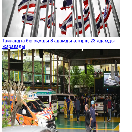
Таиландта бір оқушы 8 адамды өлтіріп, 23 адамды
жаралады