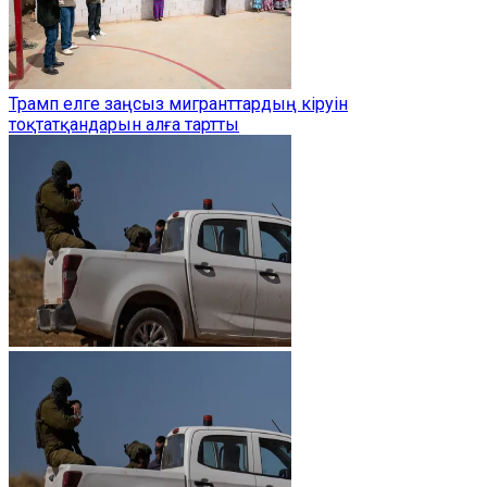
Трамп елге заңсыз мигранттардың кіруін
тоқтатқандарын алға тартты