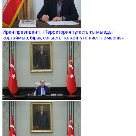
Иран президенті: «Территория тұтастығымызды
қорғаймыз, бірақ соғысты кеңейтуге ниетті емеспіз»