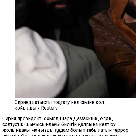
Сирияда атысты тоқтату келісіміне қол
қойылды / Reuters
Сирия президенті Ахмед Шара Дамаскінің елдің
солтүстік-шығысындағы билігін қалпына келтіру
жолындағы маңызды қадам болып табылатын террор
ұйымы YPG-мен жан-жақты атыс тоқтату келісімі