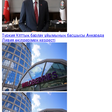
Түркия Ұлттық барлау ұйымының басшысы Анкарада
Ливия өкілдерімен кездесті