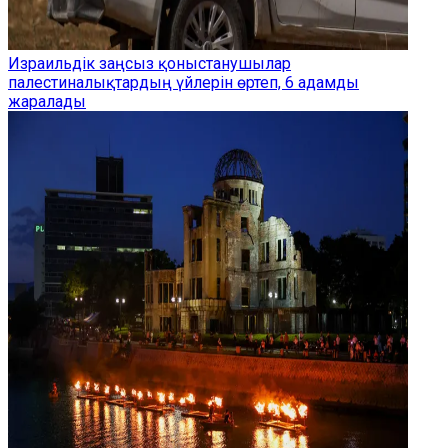
Израильдік заңсыз қоныстанушылар
палестиналықтардың үйлерін өртеп, 6 адамды
жаралады