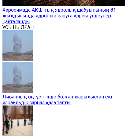
Хиросимада АҚШ-тың ядролық шабуылының 81
жылдығында ядролық қаруға қарсы үндеулер
қайталанды
ҰСЫНЫЛҒАН
Ливанның оңтүстігінде болған жарылыстан екі
израильдік сарбаз қаза тапты