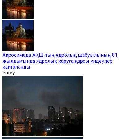
Хиросимада АҚШ-тың ядролық шабуылының 81
жылдығында ядролық қаруға қарсы үндеулер
қайталанды
Іздеу