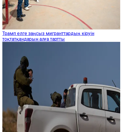
Трамп елге заңсыз мигранттардың кіруін
тоқтатқандарын алға тартты