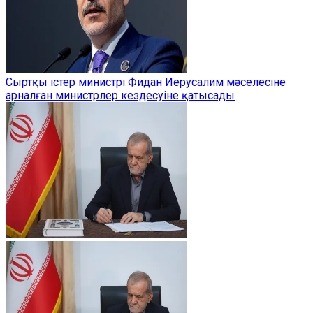
Сыртқы істер министрі Фидан Иерусалим мәселесіне
арналған министрлер кездесуіне қатысады