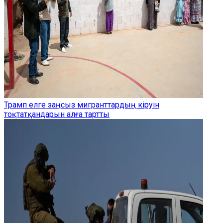
Трамп елге заңсыз мигранттардың кіруін
тоқтатқандарын алға тартты