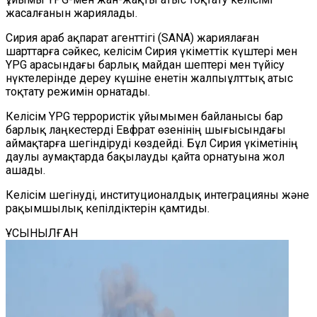
жасалғанын жариялады.
Сирия араб ақпарат агенттігі (SANA) жариялаған
шарттарға сәйкес, келісім Сирия үкіметтік күштері мен
YPG арасындағы барлық майдан шептері мен түйісу
нүктелерінде дереу күшіне енетін жалпыұлттық атыс
тоқтату режимін орнатады.
Келісім YPG террористік ұйымымен байланысы бар
барлық лаңкестерді Евфрат өзенінің шығысындағы
аймақтарға шегіндіруді көздейді. Бұл Сирия үкіметінің
даулы аумақтарда бақылауды қайта орнатуына жол
ашады.
Келісім шегінуді, институционалдық интеграцияны және
рақымшылық кепілдіктерін қамтиды.
ҰСЫНЫЛҒАН