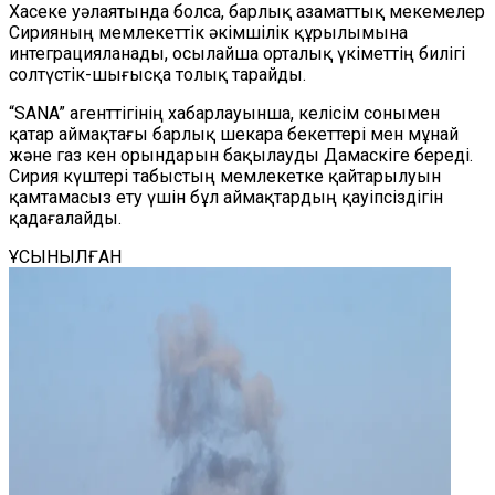
Хасеке уәлаятында болса, барлық азаматтық мекемелер
Сирияның мемлекеттік әкімшілік құрылымына
интеграцияланады, осылайша орталық үкіметтің билігі
солтүстік-шығысқа толық тарайды.
“SANA” агенттігінің хабарлауынша, келісім сонымен
қатар аймақтағы барлық шекара бекеттері мен мұнай
және газ кен орындарын бақылауды Дамаскіге береді.
Сирия күштері табыстың мемлекетке қайтарылуын
қамтамасыз ету үшін бұл аймақтардың қауіпсіздігін
қадағалайды.
ҰСЫНЫЛҒАН