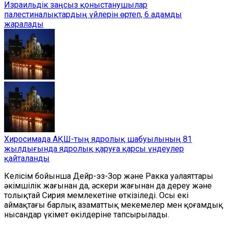
Израильдік заңсыз қоныстанушылар
палестиналықтардың үйлерін өртеп, 6 адамды
жаралады
Хиросимада АҚШ-тың ядролық шабуылының 81
жылдығында ядролық қаруға қарсы үндеулер
қайталанды
Келісім бойынша Дейр-эз-Зор және Ракка уәлаяттары
әкімшілік жағынан да, әскери жағынан да дереу және
толықтай Сирия мемлекетіне өткізіледі. Осы екі
аймақтағы барлық азаматтық мекемелер мен қоғамдық
нысандар үкімет өкілдеріне тапсырылады.