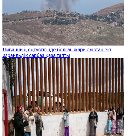
Ливанның оңтүстігінде болған жарылыстан екі
израильдік сарбаз қаза тапты