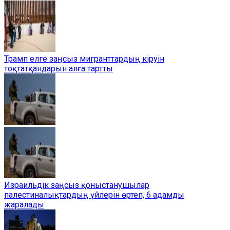
Трамп елге заңсыз мигранттардың кіруін
тоқтатқандарын алға тартты
Израильдік заңсыз қоныстанушылар
палестиналықтардың үйлерін өртеп, 6 адамды
жаралады