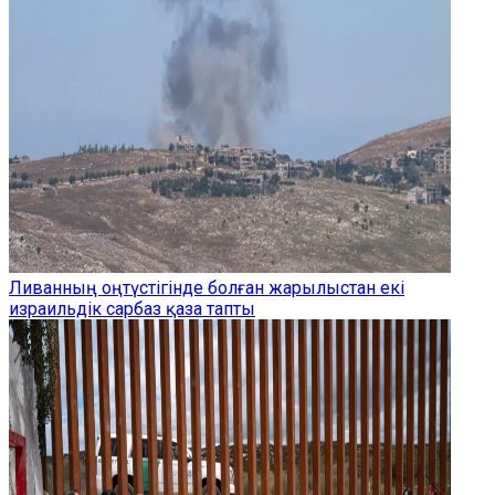
Ливанның оңтүстігінде болған жарылыстан екі
израильдік сарбаз қаза тапты