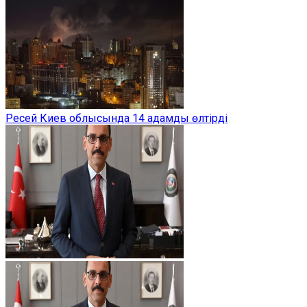
Ресей Киев облысында 14 адамды өлтірді