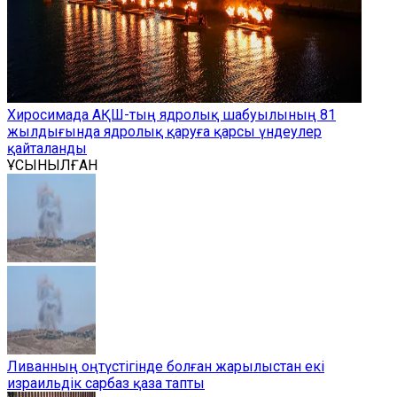
Хиросимада АҚШ-тың ядролық шабуылының 81
жылдығында ядролық қаруға қарсы үндеулер
қайталанды
ҰСЫНЫЛҒАН
Ливанның оңтүстігінде болған жарылыстан екі
израильдік сарбаз қаза тапты