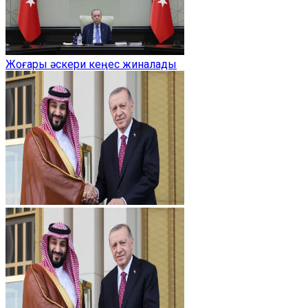
Жоғары әскери кеңес жиналады