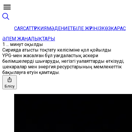
САЯСАТ
ТҮРКИЯ
МӘДЕНИЕТ
БІЛЕ ЖҮРІҢІЗ
КӨЗҚАРАС
ӘЛЕМ ЖАҢАЛЫҚТАРЫ
1 ... минут оқылды
Сирияда атысты тоқтату келісіміне қол қойылды
YPG-мен жасалған бұл уағдаластық әскери
бөлімшелерді шығаруды, негізгі уәлаяттарды өткізуді,
шекаралар мен энергия ресурстарының мемлекеттік
бақылауға өтуін қамтиды.
Бөлісу