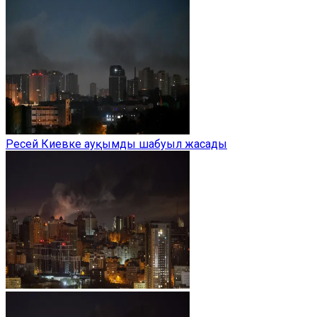
Ресей Киевке ауқымды шабуыл жасады