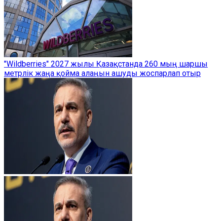
"Wildberries" 2027 жылы Қазақстанда 260 мың шаршы
метрлік жаңа қойма алаңын ашуды жоспарлап отыр