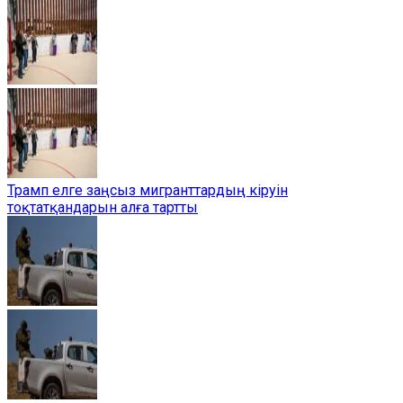
Трамп елге заңсыз мигранттардың кіруін
тоқтатқандарын алға тартты