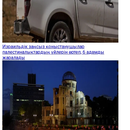
Израильдік заңсыз қоныстанушылар
палестиналықтардың үйлерін өртеп, 6 адамды
жаралады