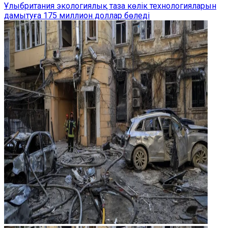
Ұлыбритания экологиялық таза көлік технологияларын
дамытуға 175 миллион доллар бөледі