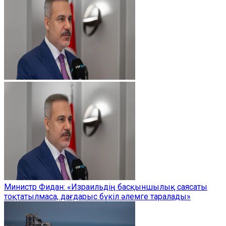
Министр Фидан: «Израильдің басқыншылық саясаты
тоқтатылмаса, дағдарыс бүкіл әлемге таралады»