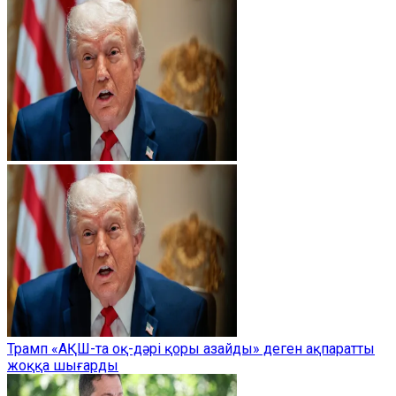
Трамп «АҚШ-та оқ-дәрі қоры азайды» деген ақпаратты
жоққа шығарды