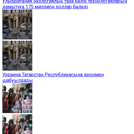
Ұлыбритания экологиялық таза көлік технологияларын
дамытуға 175 миллион доллар бөледі
Украина Татарстан Республикасына дронмен
шабуылдады