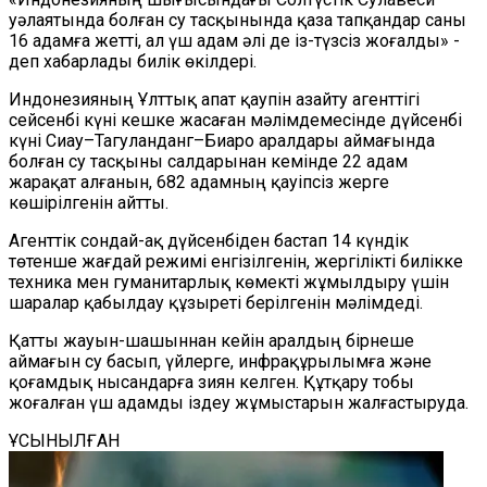
уәлаятында болған су тасқынында қаза тапқандар саны
16 адамға жетті, ал үш адам әлі де із-түзсіз жоғалды» -
деп хабарлады билік өкілдері.
Индонезияның Ұлттық апат қаупін азайту агенттігі
сейсенбі күні кешке жасаған мәлімдемесінде дүйсенбі
күні Сиау–Тагуланданг–Биаро аралдары аймағында
болған су тасқыны салдарынан кемінде 22 адам
жарақат алғанын, 682 адамның қауіпсіз жерге
көшірілгенін айтты.
Агенттік сондай-ақ дүйсенбіден бастап 14 күндік
төтенше жағдай режимі енгізілгенін, жергілікті билікке
техника мен гуманитарлық көмекті жұмылдыру үшін
шаралар қабылдау құзыреті берілгенін мәлімдеді.
Қатты жауын-шашыннан кейін аралдың бірнеше
аймағын су басып, үйлерге, инфрақұрылымға және
қоғамдық нысандарға зиян келген. Құтқару тобы
жоғалған үш адамды іздеу жұмыстарын жалғастыруда.
ҰСЫНЫЛҒАН