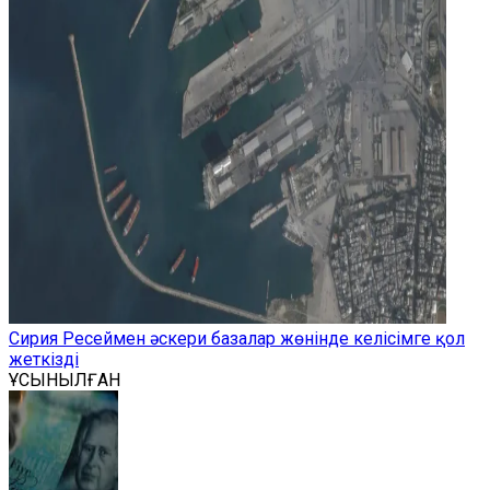
Сирия Ресеймен әскери базалар жөнінде келісімге қол
жеткізді
ҰСЫНЫЛҒАН