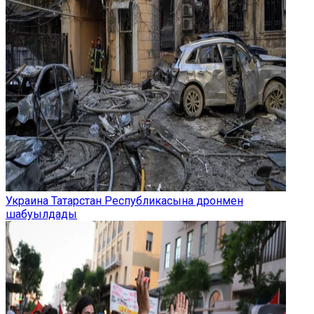
Украина Татарстан Республикасына дронмен
шабуылдады