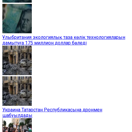
Ұлыбритания экологиялық таза көлік технологияларын
дамытуға 175 миллион доллар бөледі
Украина Татарстан Республикасына дронмен
шабуылдады