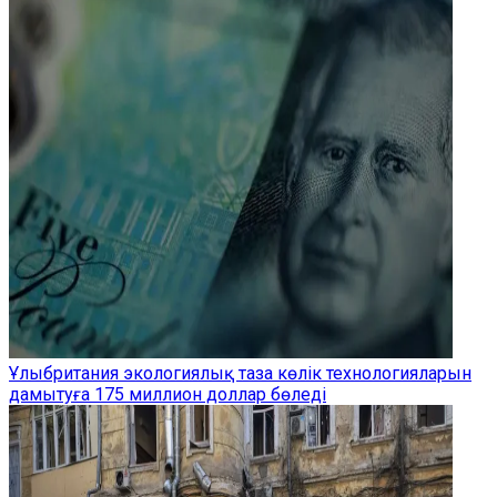
Ұлыбритания экологиялық таза көлік технологияларын
дамытуға 175 миллион доллар бөледі