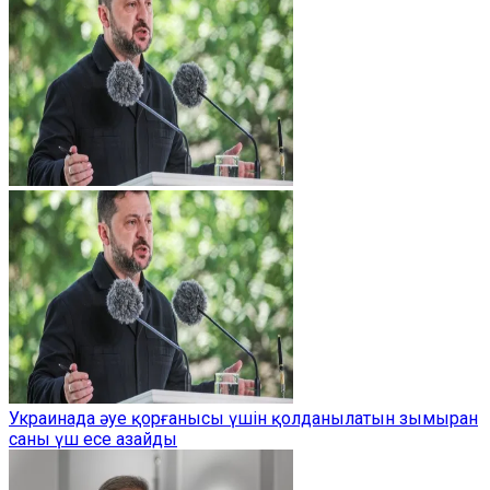
Украинада әуе қорғанысы үшін қолданылатын зымыран
саны үш есе азайды