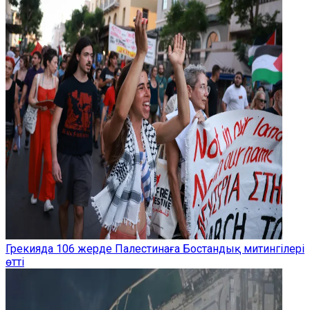
Грекияда 106 жерде Палестинаға Бостандық митингілері
өтті