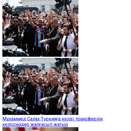
Мұхаммед Салах Түркияға келді: трансферлік
келіссөздер жалғасып жатыр