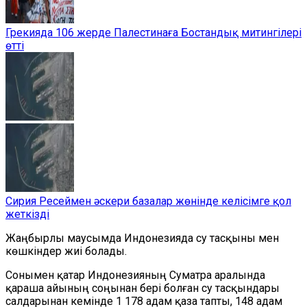
Грекияда 106 жерде Палестинаға Бостандық митингілері
өтті
Сирия Ресеймен әскери базалар жөнінде келісімге қол
жеткізді
Жаңбырлы маусымда Индонезияда су тасқыны мен
көшкіндер жиі болады.
Сонымен қатар Индонезияның Суматра аралында
қараша айының соңынан бері болған су тасқындары
салдарынан кемінде 1 178 адам қаза тапты, 148 адам