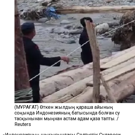
(МҰРАҒАТ) Өткен жылдың қараша айының
соңында Индонезияның батысында болған су
тасқынынан мыңнан астам адам қаза тапты. /
Reuters
«Индонезияның шығысындағы Солтүстік Сулавеси