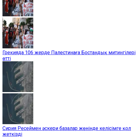
Грекияда 106 жерде Палестинаға Бостандық митингілері
өтті
Сирия Ресеймен әскери базалар жөнінде келісімге қол
жеткізді