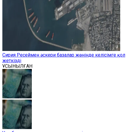
Сирия Ресеймен әскери базалар жөнінде келісімге қол
жеткізді
ҰСЫНЫЛҒАН