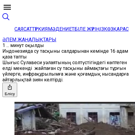
САЯСАТ
ТҮРКИЯ
МӘДЕНИЕТ
БІЛЕ ЖҮРІҢІЗ
КӨЗҚАРАС
ӘЛЕМ ЖАҢАЛЫҚТАРЫ
1 ... минут оқылды
Индонезияда су тасқыны салдарынан кемінде 16 адам
қаза тапты
Шығыс Сулавеси уәлаятының солтүстігіндегі көптеген
елді мекенді жайпаған су тасқыны аймақтағы тұрғын
үйлерге, инфрақұрылымға және қоғамдық нысандарға
айтарлықтай зиян келтірді.
Бөлісу