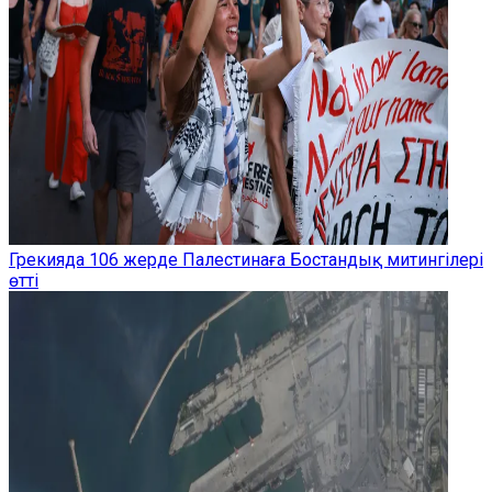
Грекияда 106 жерде Палестинаға Бостандық митингілері
өтті