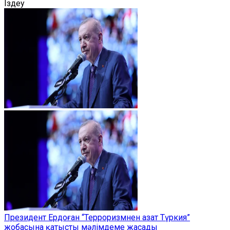
Іздеу
Президент Ердоған “Терроризмнен азат Түркия”
жобасына қатысты мәлімдеме жасады