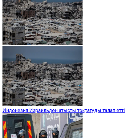
Индонезия Израильден атысты тоқтатуды талап етті