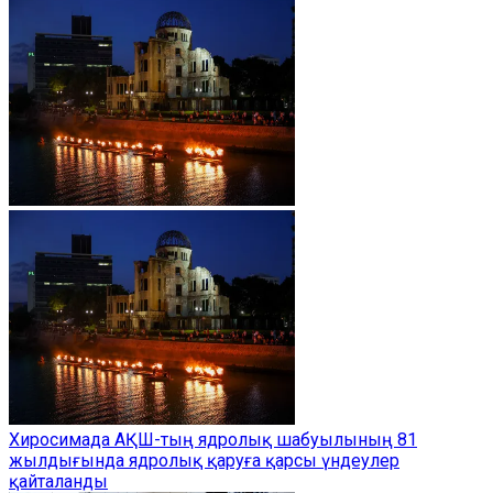
Хиросимада АҚШ-тың ядролық шабуылының 81
жылдығында ядролық қаруға қарсы үндеулер
қайталанды