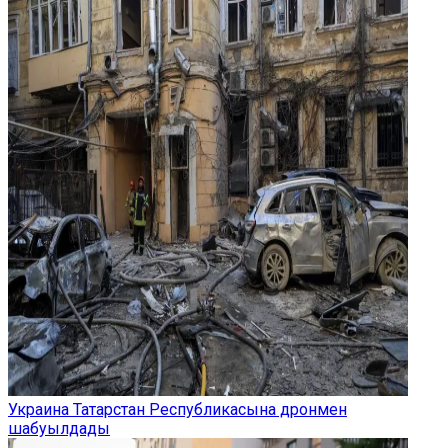
Украина Татарстан Республикасына дронмен
шабуылдады