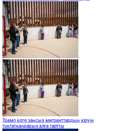
Трамп елге заңсыз мигранттардың кіруін
тоқтатқандарын алға тартты