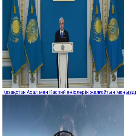
Қазақстан Арал мен Каспий өңірлерін жалғайтын маңыз