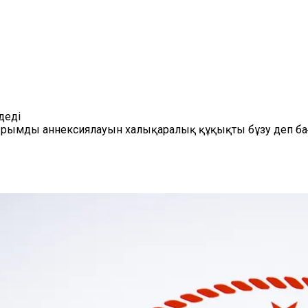
деді
ырымды аннексиялауын халықаралық құқықты бұзу деп бағ