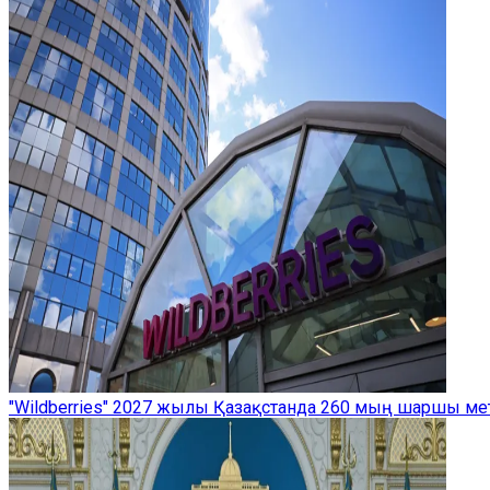
"Wildberries" 2027 жылы Қазақстанда 260 мың шаршы м