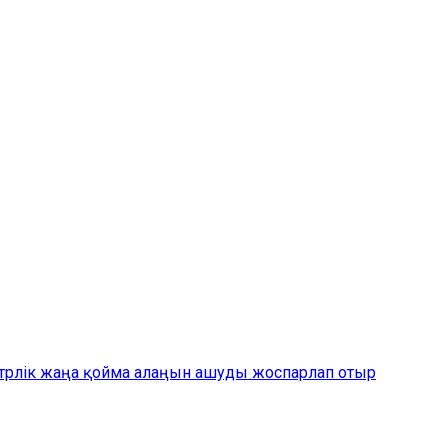
етрлік жаңа қойма алаңын ашуды жоспарлап отыр