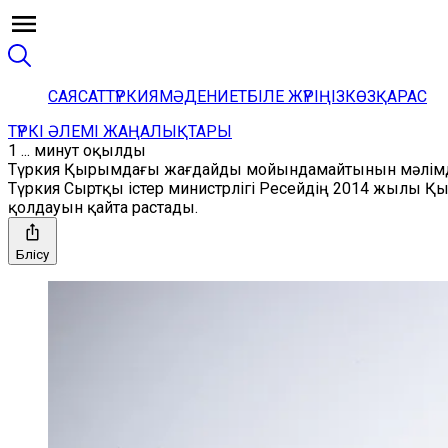
САЯСАТ
ТҮРКИЯ
МӘДЕНИЕТ
БІЛЕ ЖҮРІҢІЗ
КӨЗҚАРАС
ТҮРКІ ӘЛЕМІ ЖАҢАЛЫҚТАРЫ
1 ... минут оқылды
Түркия Қырымдағы жағдайды мойындамайтынын мәлім
Түркия Сыртқы істер министрлігі Ресейдің 2014 жылы Қ
қолдауын қайта растады.
Бөлісу