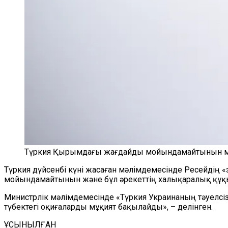
Түркия Қырымдағы жағдайды мойындамайтынын мә
Түркия дүйсенбі күні жасаған мәлімдемесінде Ресей
мойындамайтынын және бұл әрекеттің халықаралық құқық
Министрлік мәлімдемесінде «Түркия Украинаның тәуелсіз
түбектегі оқиғаларды мұқият бақылайды», – делінген.
ҰСЫНЫЛҒАН