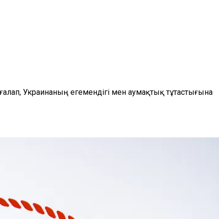
алап, Украинаның егемендігі мен аумақтық тұтастығына