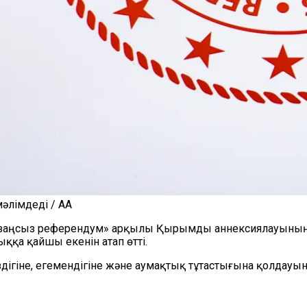
лімдеді / AA
дің «заңсыз референдум» арқылы Қырымды аннексиялауы
қа қайшы екенін атап өтті.
дігіне, егемендігіне және аумақтық тұтастығына қолдауы