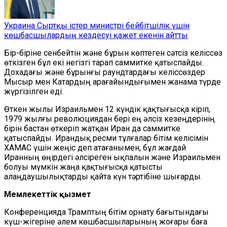
Украина Сыртқы істер министрі бейбітшілік үшін
көшбасшылардың кездесуі қажет екенін айтты
Бір-біріне сенбейтін және бұрын көптеген сәтсіз келіссөз
өткізген бұл екі негізгі тарап саммитке қатыспайды.
Дохадағы және бұрынғы раундтардағы келіссөздер
Мысыр мен Катардың арағайындығымен жанама түрде
жүргізілген еді.
Өткен жылы Израильмен 12 күндік қақтығысқа кіріп,
1979 жылғы революциядан бері ең әлсіз кезеңдерінің
бірін бастан өткеріп жатқан Иран да саммитке
қатыспайды. Ирандық ресми тұлғалар бітім келісімін
ХАМАС үшін жеңіс деп атағанымен, бұл жағдай
Иранның өңірдегі әлсіреген ықпалын және Израильмен
болуы мүмкін жаңа қақтығысқа қатысты
алаңдаушылықтарды қайта күн тәртібіне шығарды.
Мемлекеттік қызмет
Конференцияда Трамптың бітім орнату бағытындағы
күш-жігеріне әлем көшбасшыларының жоғары баға