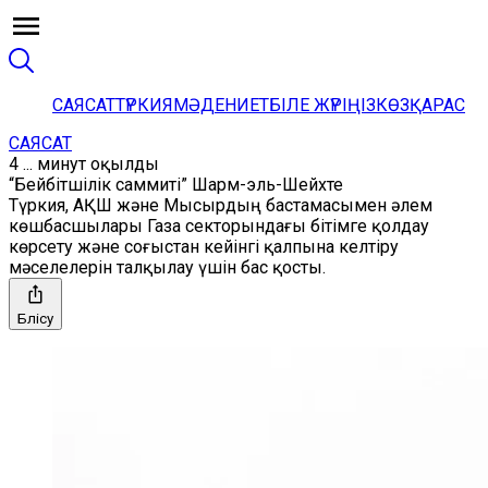
САЯСАТ
ТҮРКИЯ
МӘДЕНИЕТ
БІЛЕ ЖҮРІҢІЗ
КӨЗҚАРАС
САЯСАТ
4 ... минут оқылды
“Бейбітшілік саммиті” Шарм-эль-Шейхте
Түркия, АҚШ және Мысырдың бастамасымен әлем
көшбасшылары Газа секторындағы бітімге қолдау
көрсету және соғыстан кейінгі қалпына келтіру
мәселелерін талқылау үшін бас қосты.
Бөлісу