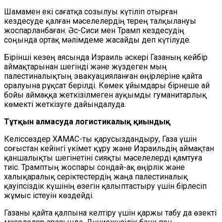
Шамамен екі сағатқа созылуы күтіліп отырған
кездесуде қалған мәселелердің терең талқылануы
жоспарланбаған. Әс-Сиси мен Трамп кездесудің
соңында ортақ мәлімдеме жасайды деп күтілуде.
Бірінші кезең аясында Израиль әскері Газаның кейбір
аймақтарынан шегінді және жүздеген мың
палестиналықтың эвакуацияланған өңірлеріне қайта
оралуына рұқсат берілді. Көмек ұйымдары бірнеше ай
бойы аймаққа жеткізілмеген ауқымды гуманитарлық
көмекті жеткізуге дайындалуда.
Тұтқын алмасуда логистикалық қиындық
Келіссөздер ХАМАС-ты қарусыздандыру, Газа үшін
соғыстан кейінгі үкімет құру және Израильдің аймақтан
қаншалықты шегінетіні сияқты мәселелерді қамтуға
тиіс. Трамптың жоспары сондай-ақ өңірлік және
халықаралық серіктестердің жаңа палестиналық
қауіпсіздік күшінің өзегін қалыптастыру үшін бірлесіп
жұмыс істеуін көздейді.
Газаны қайта қалпына келтіру үшін қаржы табу да өзекті