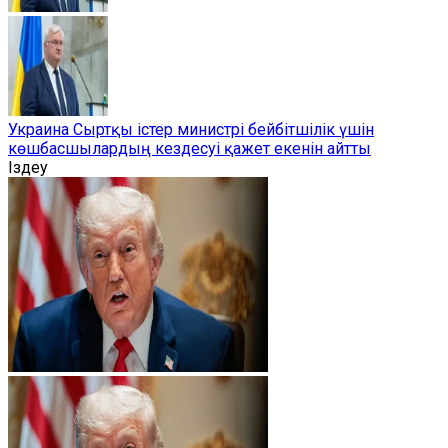
Украина Сыртқы істер министрі бейбітшілік үшін
көшбасшылардың кездесуі қажет екенін айтты
Іздеу