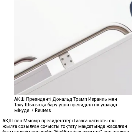
АҚШ Президенті Дональд Трамп Израиль мен
Таяу Шығысқа бару үшін президенттік ұшаққа
мінуде. / Reuters
АҚШ пен Мысыр президенттері Газаға қатысты екі
жылға созылған соғысты тоқтату мақсатында жасалған
бітім келісімінен кейін “Бейбітшілік саммиті” деп аталған