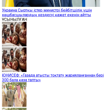
Украина Сыртқы істер министрі бейбітшілік үшін
көшбасшылардың кездесуі қажет екенін айтты
ҰСЫНЫЛҒАН
ЮНИСЕФ: «Газада атысты тоқтату жарияланғаннан бері
300 бала қаза тапты»