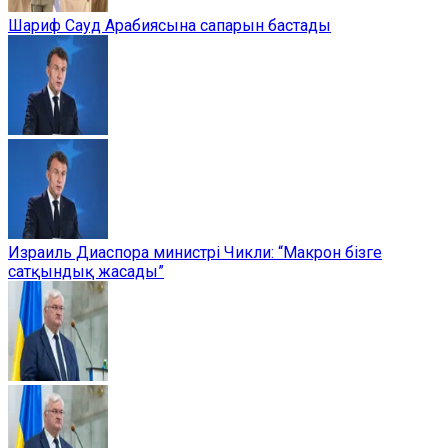
Шариф Сауд Арабиясына сапарын бастады
Израиль Диаспора министрі Чикли: “Макрон бізге
сатқындық жасады”