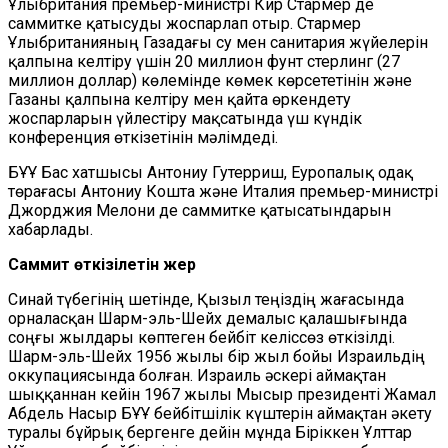
Ұлыбритания премьер-министрі Кир Стармер де
саммитке қатысуды жоспарлап отыр. Стармер
Ұлыбританияның Газадағы су мен санитария жүйелерін
қалпына келтіру үшін 20 миллион фунт стерлинг (27
миллион доллар) көлемінде көмек көрсететінін және
Газаны қалпына келтіру мен қайта өркендету
жоспарларын үйлестіру мақсатында үш күндік
конференция өткізетінін мәлімдеді.
БҰҰ Бас хатшысы Антониу Гутерриш, Еуропалық одақ
төрағасы Антониу Кошта және Италия премьер-министрі
Джорджия Мелони де саммитке қатысатындарын
хабарлады.
Саммит өткізілетін жер
Синай түбегінің шетінде, Қызыл теңіздің жағасында
орналасқан Шарм-эль-Шейх демалыс қалашығында
соңғы жылдары көптеген бейбіт келіссөз өткізілді.
Шарм-эль-Шейх 1956 жылы бір жыл бойы Израильдің
оккупациясында болған. Израиль әскері аймақтан
шыққаннан кейін 1967 жылы Мысыр президенті Жамал
Абдель Насыр БҰҰ бейбітшілік күштерін аймақтан әкету
туралы бұйрық бергенге дейін мұнда Біріккен Ұлттар