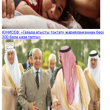
ЮНИСЕФ: «Газада атысты тоқтату жарияланғаннан бері
300 бала қаза тапты»