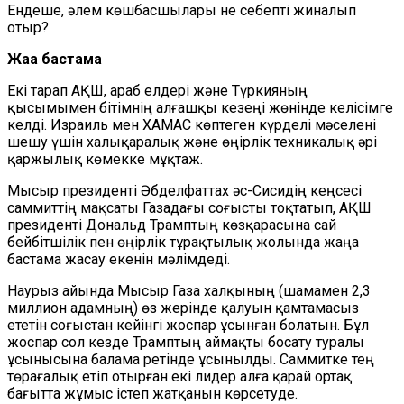
Ендеше, әлем көшбасшылары не себепті жиналып
отыр?
Жаңа бастама
Екі тарап АҚШ, араб елдері және Түркияның
қысымымен бітімнің алғашқы кезеңі жөнінде келісімге
келді. Израиль мен ХАМАС көптеген күрделі мәселені
шешу үшін халықаралық және өңірлік техникалық әрі
қаржылық көмекке мұқтаж.
Мысыр президенті Әбделфаттах әс-Сисидің кеңсесі
саммиттің мақсаты Газадағы соғысты тоқтатып, АҚШ
президенті Дональд Трамптың көзқарасына сай
бейбітшілік пен өңірлік тұрақтылық жолында жаңа
бастама жасау екенін мәлімдеді.
Наурыз айында Мысыр Газа халқының (шамамен 2,3
миллион адамның) өз жерінде қалуын қамтамасыз
ететін соғыстан кейінгі жоспар ұсынған болатын. Бұл
жоспар сол кезде Трамптың аймақты босату туралы
ұсынысына балама ретінде ұсынылды. Саммитке тең
төрағалық етіп отырған екі лидер алға қарай ортақ
бағытта жұмыс істеп жатқанын көрсетуде.