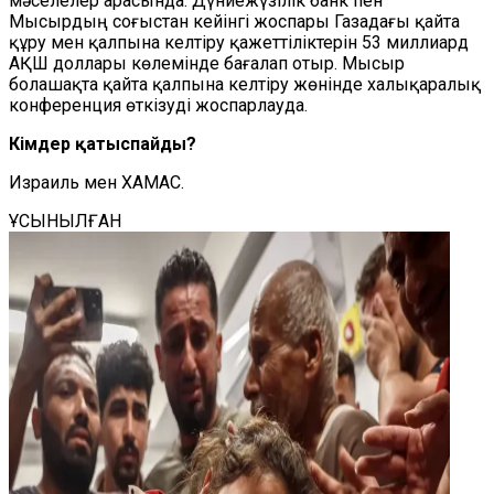
мәселелер арасында. Дүниежүзілік банк пен
Мысырдың соғыстан кейінгі жоспары Газадағы қайта
құру мен қалпына келтіру қажеттіліктерін 53 миллиард
АҚШ доллары көлемінде бағалап отыр. Мысыр
болашақта қайта қалпына келтіру жөнінде халықаралық
конференция өткізуді жоспарлауда.
Кімдер қатыспайды?
Израиль мен ХАМАС.
ҰСЫНЫЛҒАН