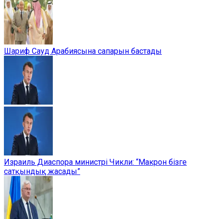
Шариф Сауд Арабиясына сапарын бастады
Израиль Диаспора министрі Чикли: “Макрон бізге
сатқындық жасады”