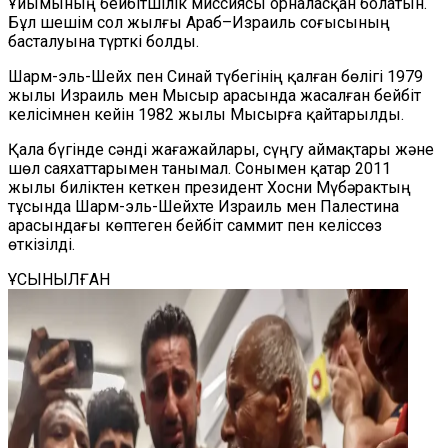
Ұйымының бейбітшілік миссиясы орналасқан болатын.
Бұл шешім сол жылғы Араб–Израиль соғысының
басталуына түрткі болды.
Шарм-эль-Шейх пен Синай түбегінің қалған бөлігі 1979
жылы Израиль мен Мысыр арасында жасалған бейбіт
келісімнен кейін 1982 жылы Мысырға қайтарылды.
Қала бүгінде сәнді жағажайлары, сүңгу аймақтары және
шөл саяхаттарымен танымал. Сонымен қатар 2011
жылы биліктен кеткен президент Хосни Мүбәрактың
тұсында Шарм-эль-Шейх
те
Израиль мен Палестина
арасындағы көптеген бейбіт саммит пен келіссөз
өткіз
іл
ді.
ҰСЫНЫЛҒАН