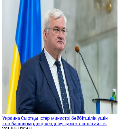
Украина Сыртқы істер министрі бейбітшілік үшін
көшбасшылардың кездесуі қажет екенін айтты