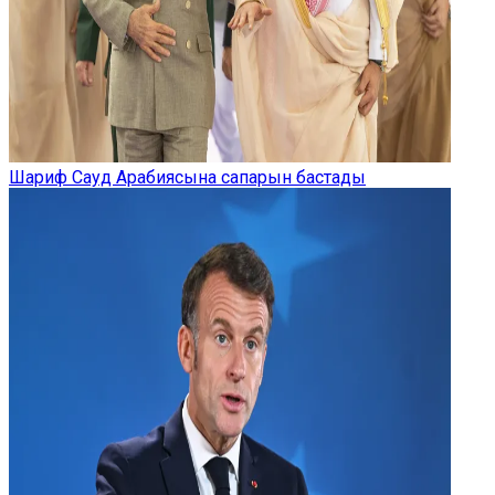
Шариф Сауд Арабиясына сапарын бастады