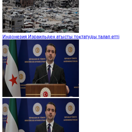
Индонезия Израильден атысты тоқтатуды талап етті