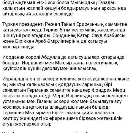
беруі ықтимал. Әс-Сиси болса Мысырдың Газадан
халықтың жаппай көшуін болдырмауының арқасында
айтарлықтай жеңілдік сезінуде.
Түркия президенті Режеп Тайып Ердоғанның саммитке
қатысуы күтіледі. Түркия бітім келісімінің жасалуында
шешуші рөл атқарды. Сондай-ақ Катар, Сауд Арабиясы
және Біріккен Араб Әмірліктерінің де қатысуы
жоспарлануда.
Иордания королі Абдулла да қатысушылар қатарында
болады. Иордания мен Мысыр жаңа палестиналық
қауіпсіздік күшін даярлаумен айналыспақ.
Израильдің ең ірі әскери техника жеткізушілерінің және
ең мықты халықаралық қолдаушыларының бірі
саналатын Германия саммитте канцлер Фридрих Мерц
арқылы өкілдік етеді. Мерц Израильдің соғыс кезіндегі
ұстанымы мен Газаны әскери жолмен бақылауға алу
жоспарына қатысты алаңдаушылығын білдірді.
Германия Мысырмен бірге Газаны қайта қалпына
келтіру жөніндегі конференцияға бірлесе жетекшілік
етуді жоспарлап отыр.