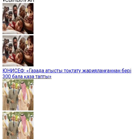
ҰСЫНЫЛҒАН
ЮНИСЕФ: «Газада атысты тоқтату жарияланғаннан бері
300 бала қаза тапты»