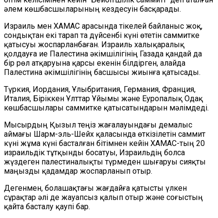
әлем көшбасшыларының кездесуін басқарады.
Израиль мен ХАМАС арасында тікелей байланыс жоқ,
сондықтан екі тарап та дүйсенбі күні өтетін саммитке
қатысуы жоспарланбаған. Израиль халықаралық
қолдауға ие Палестина әкімшілігінің Газада қандай да
бір рөл атқаруына қарсы екенін білдірген, алайда
Палестина әкімшілігінің басшысы жиынға қатысады.
Түркия, Иордания, Ұлыбритания, Германия, Франция,
Италия, Біріккен Ұлттар Ұйымы және Еуропалық Одақ
көшбасшылары саммитке қатысатындарын мәлімдеді.
Мысырдың Қызыл теңіз жағалауындағы демалыс
аймағы Шарм-эль-Шейх қаласында өткізілетін саммит
күні жұма күні басталған бітімнен кейін ХАМАС-тың 20
израильдік тұтқынды босатуы, Израильдің болса
жүздеген палестиналықты түрмеден шығаруы сияқты
маңызды қадамдар жоспарланып отыр.
Дегенмен, болашақтағы жағдайға қатысты үлкен
сұрақтар әлі де жауапсыз қалып отыр және соғыстың
қайта басталу қаупі бар.