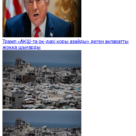
Трамп «АҚШ-та оқ-дәрі қоры азайды» деген ақпаратты
жоққа шығарды