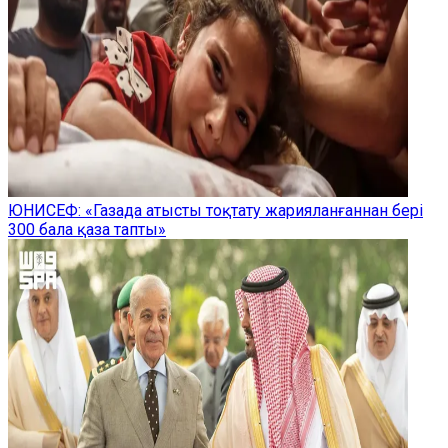
ЮНИСЕФ: «Газада атысты тоқтату жарияланғаннан бері
300 бала қаза тапты»