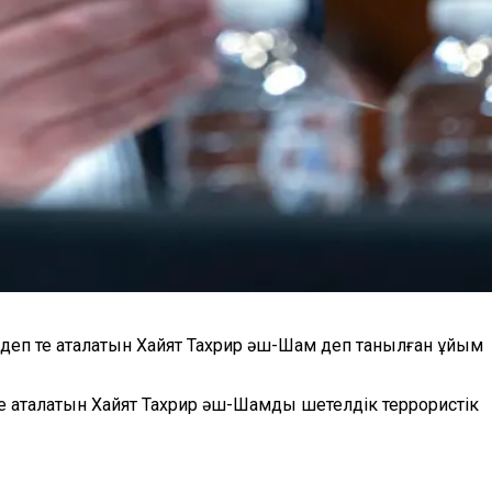
деп те аталатын
Хайят Тахрир әш-Шам
деп танылған ұйым
е аталатын Хайят Тахрир әш-Шамды шетелдік террористік