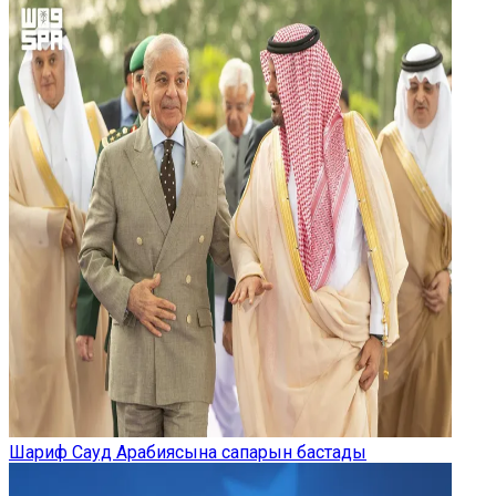
Шариф Сауд Арабиясына сапарын бастады