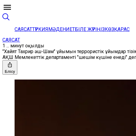
САЯСАТ
ТҮРКИЯ
МӘДЕНИЕТ
БІЛЕ ЖҮРІҢІЗ
КӨЗҚАРАС
САЯСАТ
1 ... минут оқылды
"Хайят Тахрир әш-Шам" ұйымын террористік ұйымдар тізі
АҚШ Мемлекеттік департаменті "шешім күшіне енеді" деп
Бөлісу