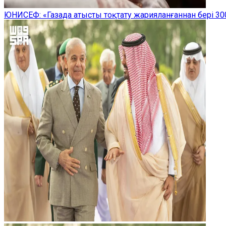
ЮНИСЕФ: «Газада атысты тоқтату жарияланғаннан бері 300