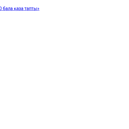
 бала қаза тапты»