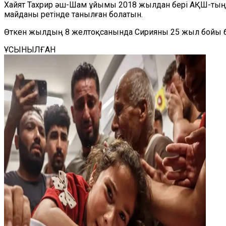
Хайят Тахрир әш-Шам ұйымы 2018 жылдан бері АҚШ-тың Ше
майданы ретінде танылған болатын.
Өткен жылдың 8 желтоқсанында Сирияны 25 жыл бойы ба
ҰСЫНЫЛҒАН