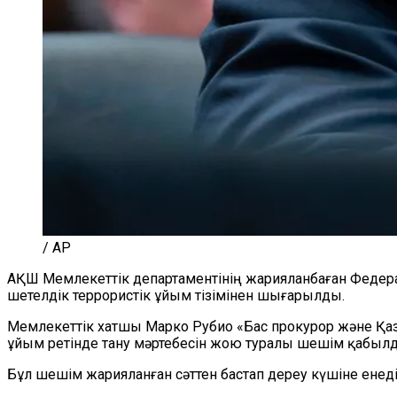
/ AP
АҚШ Мемлекеттік департаментінің жарияланбаған Федера
шетелдік террористік ұйым тізімінен шығарылды.
Мемлекеттік хатшы Марко Рубио «Бас прокурор және Қаз
ұйым ретінде тану мәртебесін жою туралы шешім қабылд
Бұл шешім жарияланған сәттен бастап дереу күшіне енеді