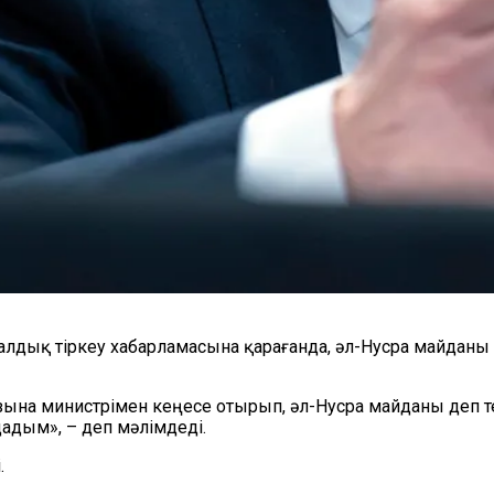
лдық тіркеу хабарламасына қарағанда, әл-Нусра майданы 
ына министрімен кеңесе отырып, әл-Нусра майданы деп т
адым», – деп мәлімдеді.
.