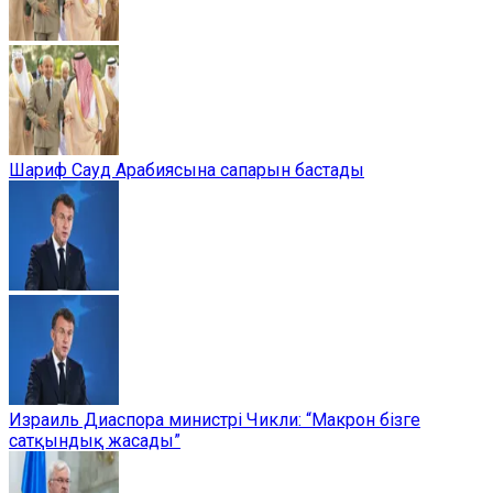
Шариф Сауд Арабиясына сапарын бастады
Израиль Диаспора министрі Чикли: “Макрон бізге
сатқындық жасады”