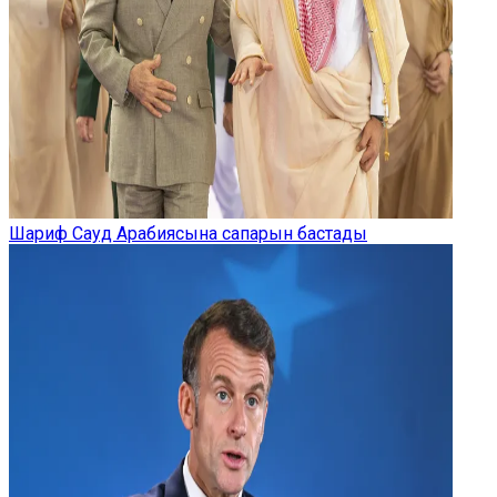
Шариф Сауд Арабиясына сапарын бастады