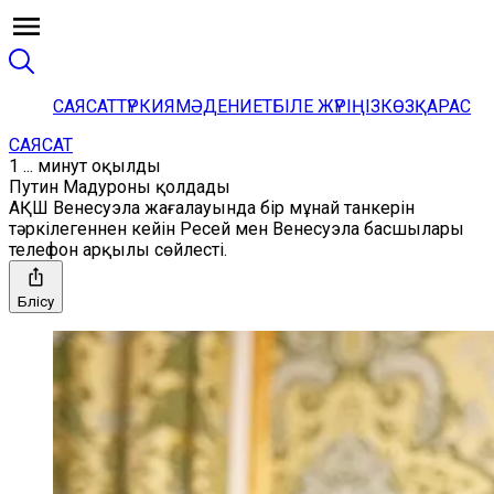
САЯСАТ
ТҮРКИЯ
МӘДЕНИЕТ
БІЛЕ ЖҮРІҢІЗ
КӨЗҚАРАС
САЯСАТ
1 ... минут оқылды
Путин Мадуроны қолдады
АҚШ Венесуэла жағалауында бір мұнай танкерін
тәркілегеннен кейін Ресей мен Венесуэла басшылары
телефон арқылы сөйлесті.
Бөлісу