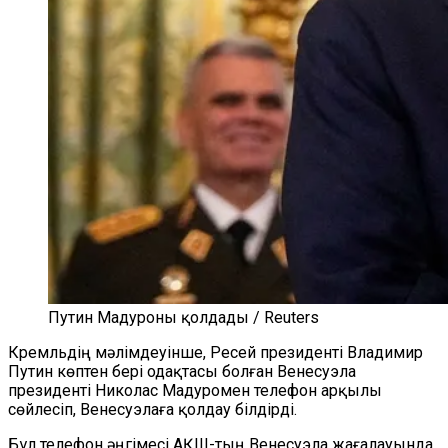
Путин Мадуроны қолдады / Reuters
Кремльдің мәлімдеуінше, Ресей президенті Владимир
Путин көптен бері одақтасы болған Венесуэла
президенті Николас Мадуромен телефон арқылы
сөйлесіп, Венесуэлаға қолдау білдірді.
Бұл телефон әңгімесі АҚШ-тың Венесуэла жағалауында