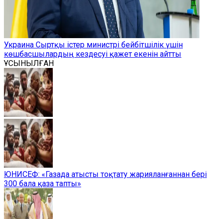
Украина Сыртқы істер министрі бейбітшілік үшін
көшбасшылардың кездесуі қажет екенін айтты
ҰСЫНЫЛҒАН
ЮНИСЕФ: «Газада атысты тоқтату жарияланғаннан бері
300 бала қаза тапты»