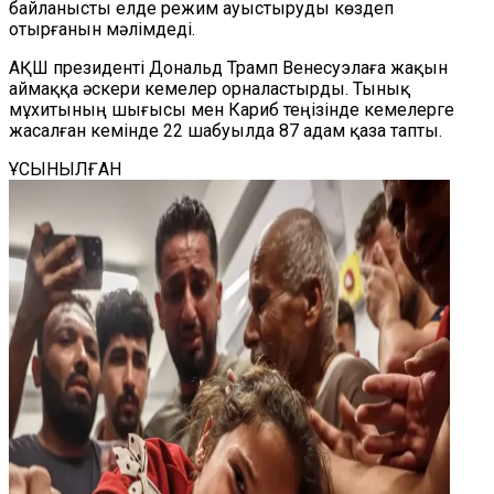
байланысты елде режим ауыстыруды көздеп
отырғанын мәлімдеді.
АҚШ президенті Дональд Трамп Венесуэлаға жақын
аймаққа әскери кемелер орналастырды. Тынық
мұхитының шығысы мен Кариб теңізінде кемелерге
жасалған кемінде 22 шабуылда 87 адам қаза тапты.
ҰСЫНЫЛҒАН