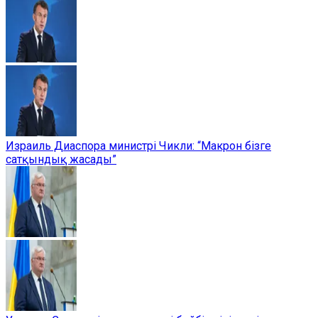
Израиль Диаспора министрі Чикли: “Макрон бізге
сатқындық жасады”