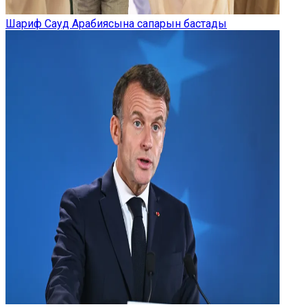
Шариф Сауд Арабиясына сапарын бастады