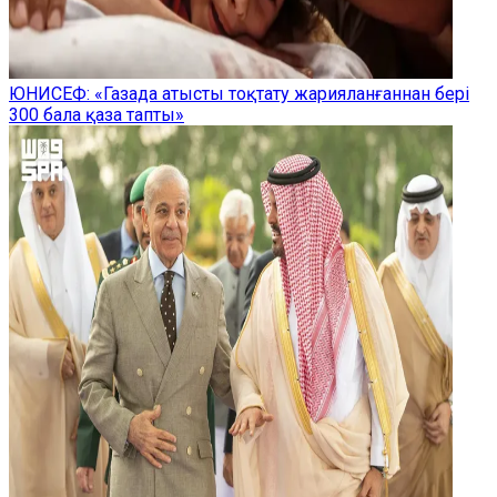
ЮНИСЕФ: «Газада атысты тоқтату жарияланғаннан бері
300 бала қаза тапты»