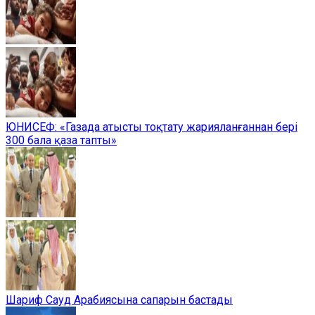
ЮНИСЕФ: «Газада атысты тоқтату жарияланғаннан бері
300 бала қаза тапты»
Шариф Сауд Арабиясына сапарын бастады