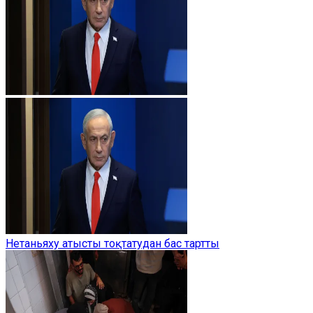
Нетаньяху атысты тоқтатудан бас тартты