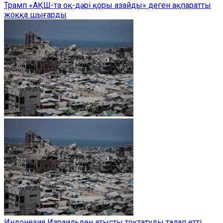
Трамп «АҚШ-та оқ-дәрі қоры азайды» деген ақпаратты
жоққа шығарды
Индонезия Израильден атысты тоқтатуды талап етті