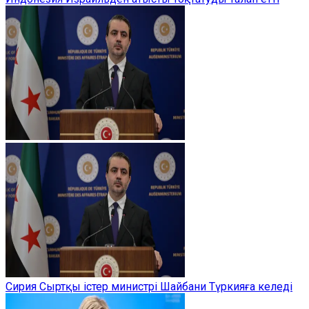
Сирия Сыртқы істер министрі Шайбани Түркияға келеді