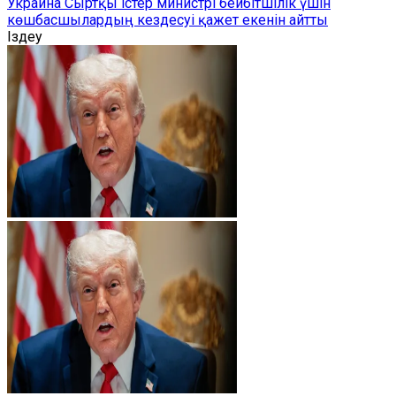
Украина Сыртқы істер министрі бейбітшілік үшін
көшбасшылардың кездесуі қажет екенін айтты
Іздеу