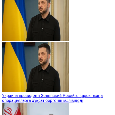
Украина президенті Зеленский Ресейге қарсы жаңа
операцияларға рұқсат бергенін мәлімдеді