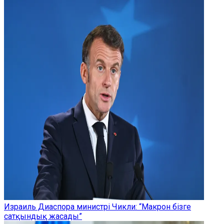
Израиль Диаспора министрі Чикли: “Макрон бізге
сатқындық жасады”