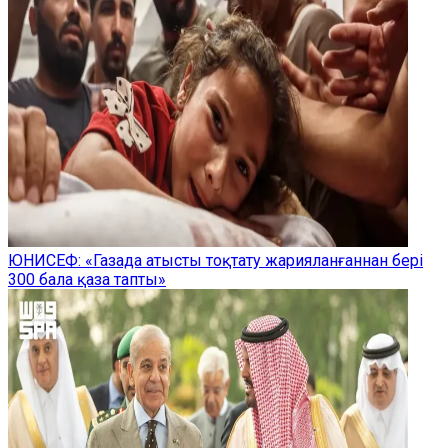
ЮНИСЕФ: «Газада атысты тоқтату жарияланғаннан бері
300 бала қаза тапты»