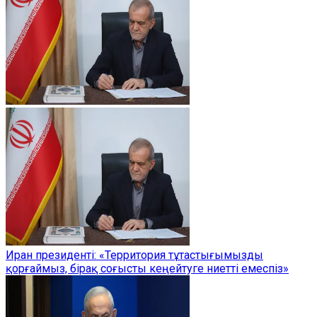
Иран президенті: «Территория тұтастығымызды
қорғаймыз, бірақ соғысты кеңейтуге ниетті емеспіз»