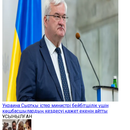
Украина Сыртқы істер министрі бейбітшілік үшін
көшбасшылардың кездесуі қажет екенін айтты
ҰСЫНЫЛҒАН