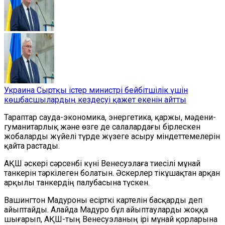
Украина Сыртқы істер министрі бейбітшілік үшін
көшбасшылардың кездесуі қажет екенін айтты
Тараптар сауда-экономика, энергетика, қаржы, мәдени-
гуманитарлық және өзге де салалардағы бірлескен
жобаларды жүйелі түрде жүзеге асыру міндеттемелерін
қайта растады.
АҚШ әскері сәрсенбі күні Венесуэлаға тиесілі мұнай
танкерін тәркілеген болатын. Әскерлер тікұшақтан арқан
арқылы танкердің палубасына түскен.
Вашингтон Мадуроны есірткі картелін басқарды деп
айыптайды. Алайда Мадуро бұл айыптауларды жоққа
шығарып, АҚШ-тың Венесуэланың ірі мұнай қорларына