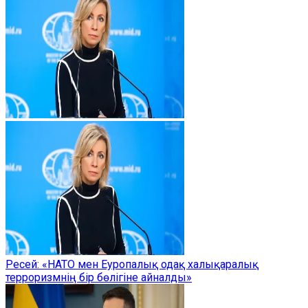
Ресей: «НАТО мен Еуропалық одақ халықаралық
терроризмнің бір бөлігіне айналды»