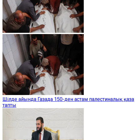
Шілде айында Газада 150-ден астам палестиналық қаза
тапты