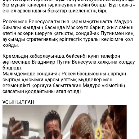
бір мұнай танкерін тәркілеуінен кейін болды. Бұл оқиға ˗
екі ел арасындағы бірқатар шиеленістің бірі.
Ресей мен Венесуэла тығыз қарым-қатынаста. Мадуро
биылғы жылдың басында Мәскеуге барып, жыл сайын
өтетін әскери шеруге қатысты, сондай-ақ Путинмен кең
ауқымды стратегиялық әріптестік туралы келісімге қол
қойды.
Кремльдің хабарлауынша, бейсенбі күнгі телефон
әңгімесінде Владимир Путин Венесуэла халқына қолдау
білдірді.
Мәлімдемеде сондай-ақ Ресей басшысының артқан
сыртқы қысымға қарсы ұлттық мүдделер мен
егемендікті қорғауға бағытталған Мадуро үкіметінің
саясатын қолдайтыны атап өтілді.
ҰСЫНЫЛҒАН