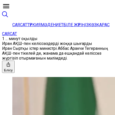
САЯСАТ
ТҮРКИЯ
МӘДЕНИЕТ
БІЛЕ ЖҮРІҢІЗ
КӨЗҚАРАС
САЯСАТ
1 ... минут оқылды
Иран АҚШ-пен келіссөздерді жоққа шығарды
Иран Сыртқы істер министрі Аббас Аракчи Тегеранның
АҚШ-пен тікелей де, жанама да ешқандай келіссөз
жүргізіп отырмағанын мәлімдеді.
Бөлісу