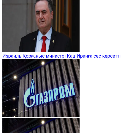
Израиль Қорғаныс министрі Кац Иранға сес көрсетті