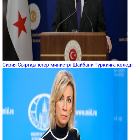
Сирия Сыртқы істер министрі Шайбани Түркияға келеді