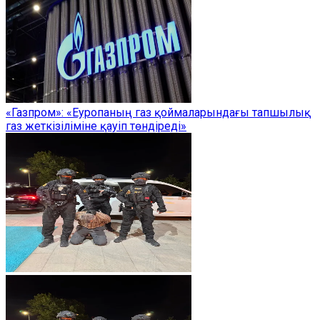
«Газпром»: «Еуропаның газ қоймаларындағы тапшылық
газ жеткізіліміне қауіп төндіреді»