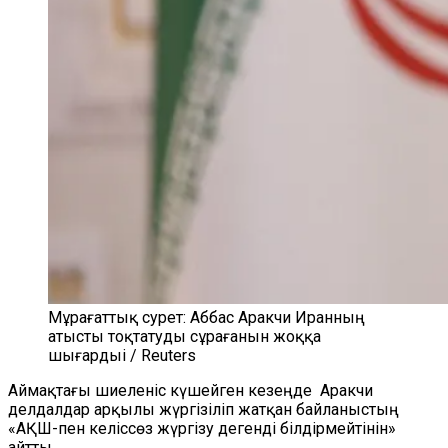
Мұрағаттық сурет: Аббас Аракчи Иранның
атысты тоқтатуды сұрағанын жоққа
шығардыі / Reuters
Аймақтағы шиеленіс күшейген кезеңде Аракчи
делдалдар арқылы жүргізіліп жатқан байланыстың
«АҚШ-пен келіссөз жүргізу дегенді білдірмейтінін»
айтты.