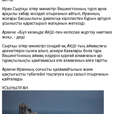
Иран
С
ыртқы істер министрі Вашингтонның түрлі арна
арқылы хабар жолдап отырғанын айтып, Иранның
жоғары басшылығы диалогқа кіріспестен бұрын әртүрлі
ұсынысты қарастырып жатқанын жеткізді.
Аракчи: «Бұл кезеңде АҚШ-пен келіссөз жүргізу ниетіміз
жоқ»,
-
деді.
Сыртқы істер министрі сондай-ақ АҚШ-тың аймақтағы
әрекеттерін
сынға алып, әскери базалары бола тұра
Вашингтонның аймақ елдерін қорғай алмағанын әрі
тұрақтылықты қамтамасыз ете алмағанын алға тартты.
Аракчи Иранның соғысты қаламайтынын және
қақтығысты түбегейлі тоқтатуға күш салып отырғанын
қайталады.
ҰСЫНЫЛҒАН