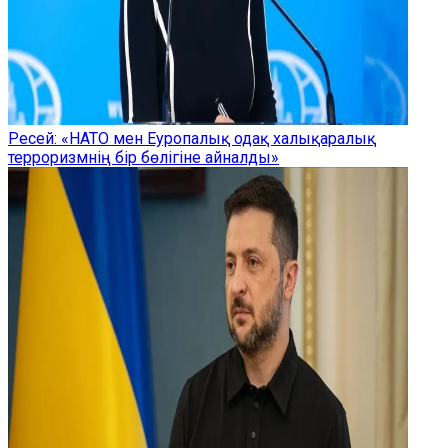
Ресей: «НАТО мен Еуропалық одақ халықаралық
терроризмнің бір бөлігіне айналды»