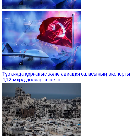
Түркияда қорғаныс және авиация саласының экспорты
1,12 млрд долларға жетті