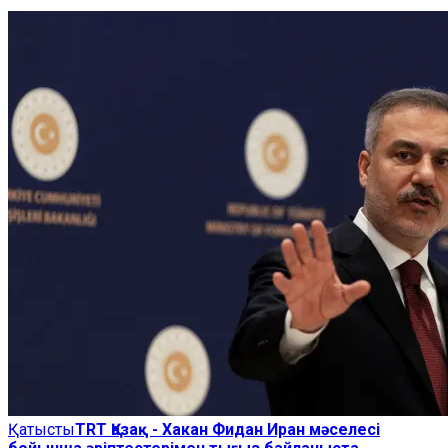
Қатысты
TRT Қазақ - Хакан Фидан Иран мәселесі