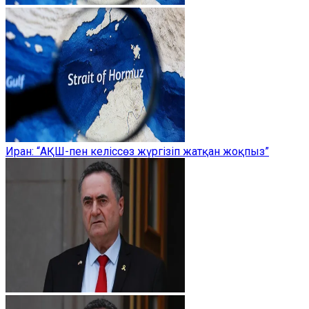
Иран: “АҚШ-пен келіссөз жүргізіп жатқан жоқпыз”