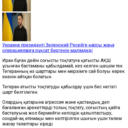
Украина президенті Зеленский Ресейге қарсы жаңа
операцияларға рұқсат бергенін мәлімдеді
Иран бұған дейін соғысты тоқтатуға қатысты АҚШ
ұсынған бастаманы қабылдамай, кез келген шешім тек
Тегеранның өз шарттары мен
мерзімге
сай болуы керек
екенін
айтқан болатын
.
Тегеран атысты тоқтатуды қабылдау үшін бес негізгі
шарт белгілеген.
Олардың қатарына агрессия және қастандық деп
бағаланған әрекеттерді толық тоқтату, соғыстың қайта
басталуына жол бермейтін кепілдік қалыптастыру,
сондай-ақ өтемақы мен келтірілген шығын үшін төлем
жасау талаптары кіреді.