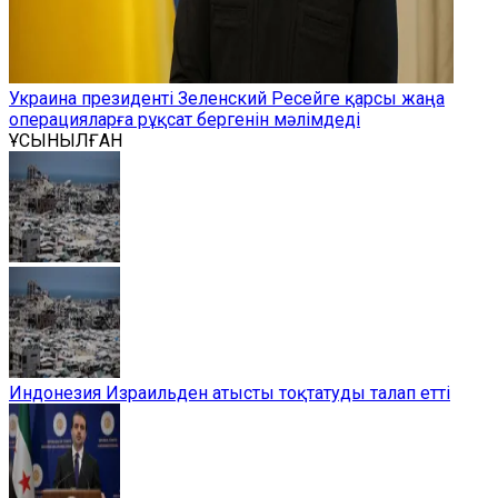
Украина президенті Зеленский Ресейге қарсы жаңа
операцияларға рұқсат бергенін мәлімдеді
ҰСЫНЫЛҒАН
Индонезия Израильден атысты тоқтатуды талап етті