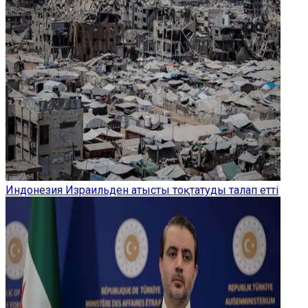
Индонезия Израильден атысты тоқтатуды талап етті