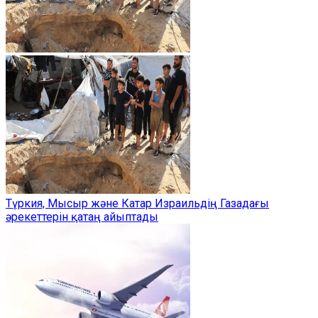
Түркия, Мысыр және Катар Израильдің Газадағы
әрекеттерін қатаң айыптады