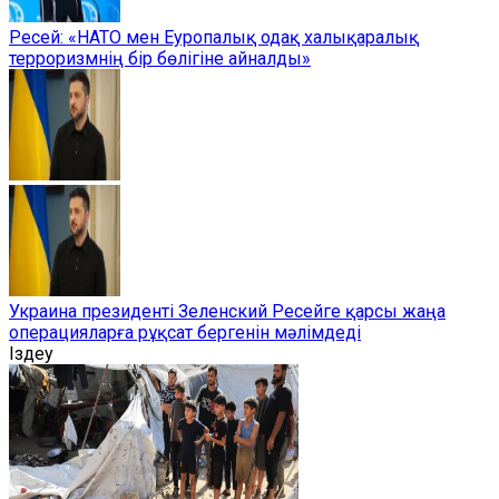
Ресей: «НАТО мен Еуропалық одақ халықаралық
терроризмнің бір бөлігіне айналды»
Украина президенті Зеленский Ресейге қарсы жаңа
операцияларға рұқсат бергенін мәлімдеді
Іздеу