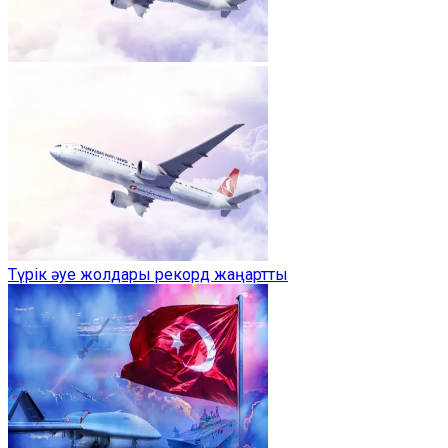
Түрік әуе жолдары рекорд жаңартты