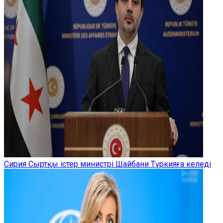
Сирия Сыртқы істер министрі Шайбани Түркияға келеді