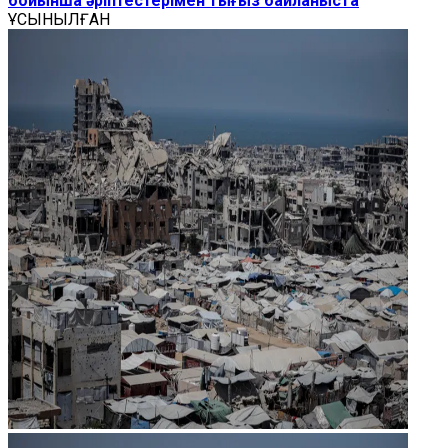
бойынша әріптестерімен тығыз байланыста
ҰСЫНЫЛҒАН