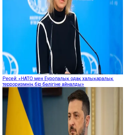
Ресей: «НАТО мен Еуропалық одақ халықаралық
терроризмнің бір бөлігіне айналды»