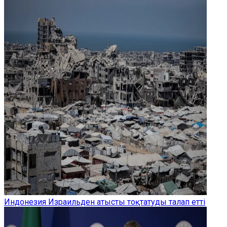
Индонезия Израильден атысты тоқтатуды талап етті