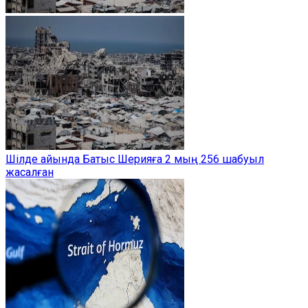
Шілде айында Батыс Шерияға 2 мың 256 шабуыл
жасалған