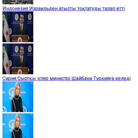
Индонезия Израильден атысты тоқтатуды талап етті
Сирия Сыртқы істер министрі Шайбани Түркияға келеді