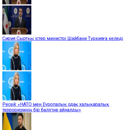
Сирия Сыртқы істер министрі Шайбани Түркияға келеді
Ресей: «НАТО мен Еуропалық одақ халықаралық
терроризмнің бір бөлігіне айналды»