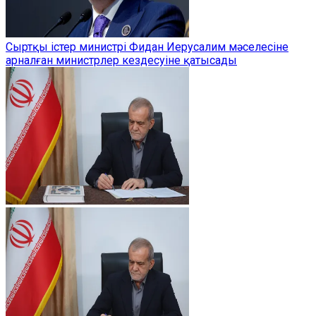
Сыртқы істер министрі Фидан Иерусалим мәселесіне
арналған министрлер кездесуіне қатысады