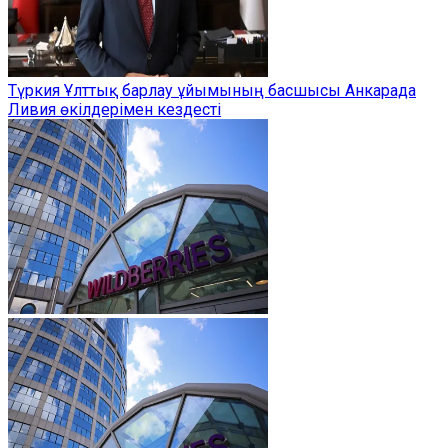
Түркия Ұлттық барлау ұйымының басшысы Анкарада
Ливия өкілдерімен кездесті