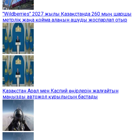
"Wildberries" 2027 жылы Қазақстанда 260 мың шаршы
метрлік жаңа қойма алаңын ашуды жоспарлап отыр
Қазақстан Арал мен Каспий өңірлерін жалғайтын
маңызды автожол құрылысын бастады