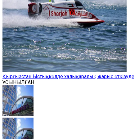
Қырғызстан Ыстықкөлде халықаралық жарыс өткізуде
ҰСЫНЫЛҒАН