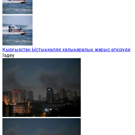
Қырғызстан Ыстықкөлде халықаралық жарыс өткізуде
Іздеу