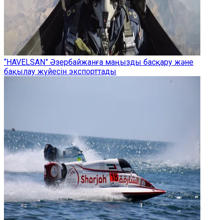
“HAVELSAN” Әзербайжанға маңызды басқару және
бақылау жүйесін экспорттады