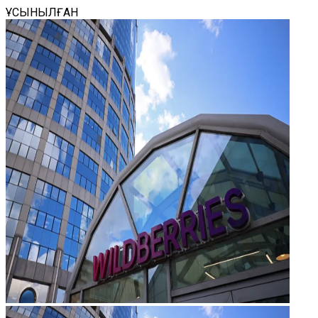
ҰСЫНЫЛҒАН