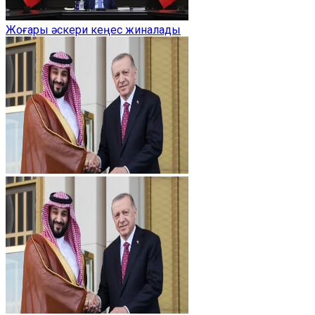
Жоғары әскери кеңес жиналады