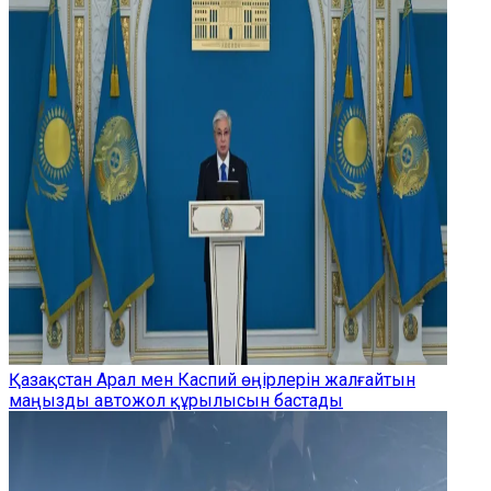
Қазақстан Арал мен Каспий өңірлерін жалғайтын
маңызды автожол құрылысын бастады