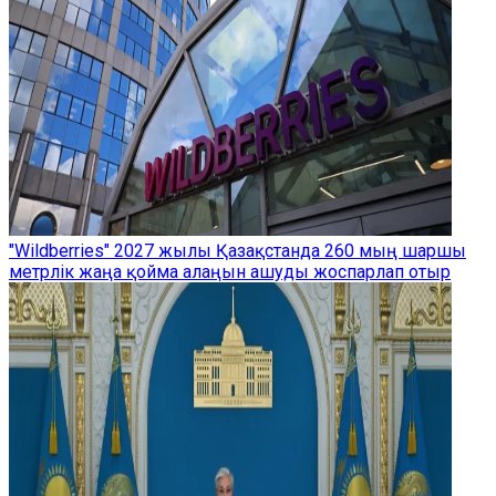
"Wildberries" 2027 жылы Қазақстанда 260 мың шаршы
метрлік жаңа қойма алаңын ашуды жоспарлап отыр