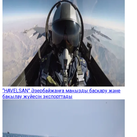
“HAVELSAN” Әзербайжанға маңызды басқару және
бақылау жүйесін экспорттады