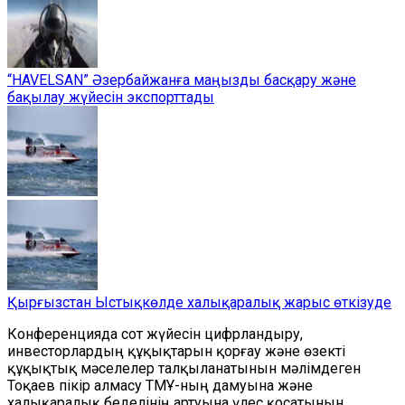
“HAVELSAN” Әзербайжанға маңызды басқару және
бақылау жүйесін экспорттады
Қырғызстан Ыстықкөлде халықаралық жарыс өткізуде
Конференцияда сот жүйесін цифрландыру,
инвесторлардың құқықтарын қорғау және өзекті
құқықтық мәселелер талқыланатынын мәлімдеген
Тоқаев пікір алмасу ТМҰ-ның дамуына және
халықаралық беделінің артуына үлес қосатынын