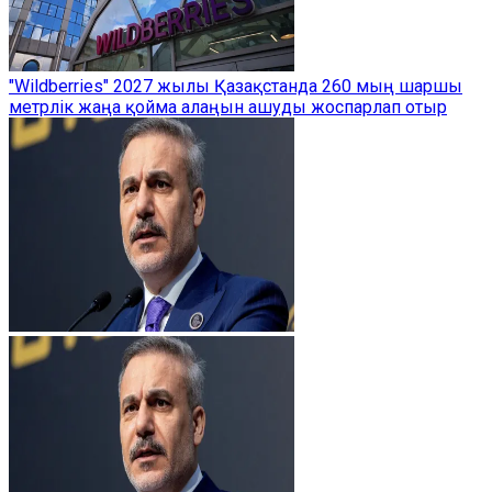
"Wildberries" 2027 жылы Қазақстанда 260 мың шаршы
метрлік жаңа қойма алаңын ашуды жоспарлап отыр