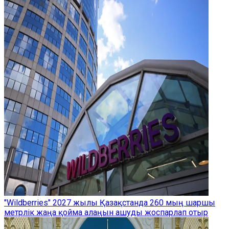
"Wildberries" 2027 жылы Қазақстанда 260 мың шаршы
метрлік жаңа қойма алаңын ашуды жоспарлап отыр