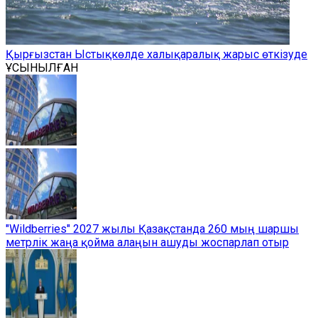
Қырғызстан Ыстықкөлде халықаралық жарыс өткізуде
ҰСЫНЫЛҒАН
"Wildberries" 2027 жылы Қазақстанда 260 мың шаршы
метрлік жаңа қойма алаңын ашуды жоспарлап отыр