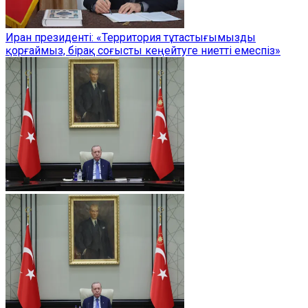
Иран президенті: «Территория тұтастығымызды
қорғаймыз, бірақ соғысты кеңейтуге ниетті емеспіз»