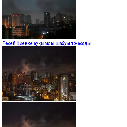
Ресей Киевке ауқымды шабуыл жасады