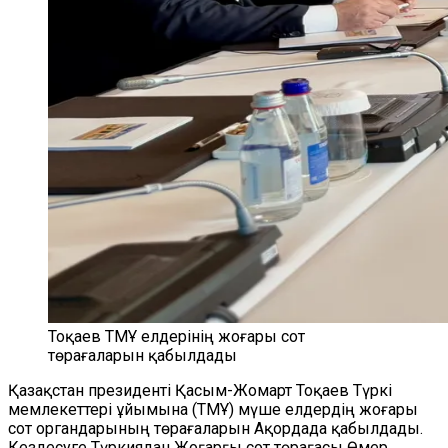
Тоқаев ТМҰ елдерінің жоғары сот
төрағаларын қабылдады
Қазақстан президенті Қасым-Жомарт Тоқаев Түркі
мемлекеттері ұйымына (ТМҰ) мүше елдердің жоғары
сот органдарының төрағаларын Ақордада қабылдады.
Кездесуге Түркиядан Жоғарғы сот төрағасы Өмер