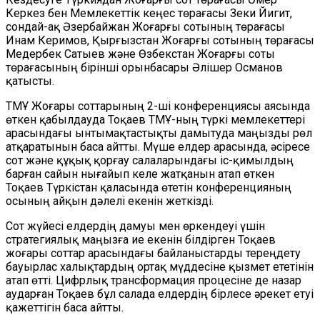
Керкез бен Мемлекеттік кеңес төрағасы Зеки Йигит,
сондай-ақ Әзербайжан Жоғарғы сотының төрағасы
Инам Керимов, Қырғызстан Жоғарғы сотының төрағасы
Медербек Сатыев және Өзбекстан Жоғарғы соты
төрағасының бірінші орынбасары Әлішер Османов
қатысты.
ТМҰ Жоғары соттарының 2-ші конференциясы аясында
өткен қабылдауда Тоқаев ТМҰ-ның түркі мемлекеттері
арасындағы ынтымақтастықты дамытуда маңызды рөл
атқаратынын баса айтты. Мүше елдер арасында, әсіресе
сот және құқық қорғау салаларындағы іс-қимылдың
барған сайын нығайып келе жатқанын атап өткен
Тоқаев Түркістан қаласында өтетін конференцияның
осының айқын дәлелі екенін жеткізді.
Сот жүйесі елдердің дамуы мен өркендеуі үшін
стратегиялық маңызға ие екенін білдірген Тоқаев
жоғары соттар арасындағы байланыстарды тереңдету
бауырлас халықтардың ортақ мүддесіне қызмет ететінін
атап өтті. Цифрлық трансформация процесіне де назар
аударған Тоқаев бұл салада елдердің бірлесе әрекет етуі
қажеттігін баса айтты.