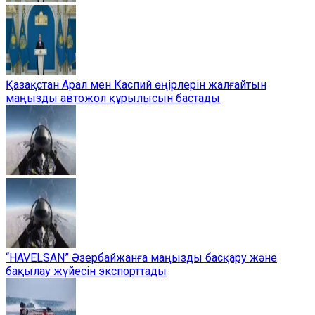
Қазақстан Арал мен Каспий өңірлерін жалғайтын
маңызды автожол құрылысын бастады
“HAVELSAN” Әзербайжанға маңызды басқару және
бақылау жүйесін экспорттады