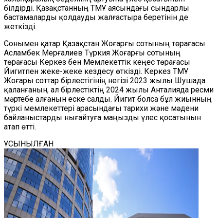
білдірді. Қазақстанның ТМҰ аясындағы сындарлы
бастамаларды қолдауды жалғастыра беретінін де
жеткізді.
Сонымен қатар Қазақстан Жоғарғы сотының төрағасы
Асламбек Мерғалиев Түркия Жоғарғы сотының
төрағасы Керкез бен Мемлекеттік кеңес төрағасы
Йигитпен жеке-жеке кездесу өткізді. Керкез ТМҰ
Жоғары соттар бірлестігінің негізі 2023 жылы Шушада
қаланғанын, ал бірлестіктің 2024 жылы Анталияда ресми
мәртебе алғанын еске салды. Йигит болса бұл жиынның
түркі мемлекеттері арасындағы тарихи және мәдени
байланыстарды нығайтуға маңызды үлес қосатынын
атап өтті.
ҰСЫНЫЛҒАН