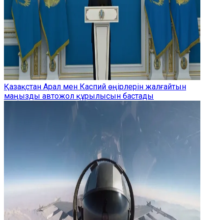
Қазақстан Арал мен Каспий өңірлерін жалғайтын
маңызды автожол құрылысын бастады