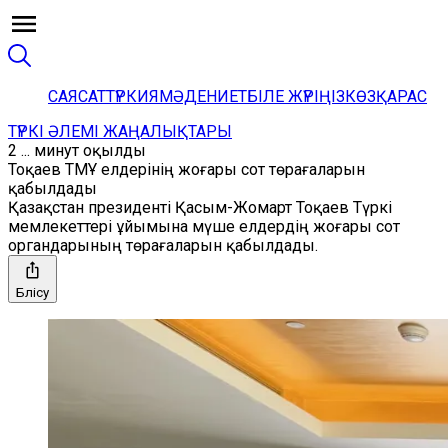
САЯСАТ
ТҮРКИЯ
МӘДЕНИЕТ
БІЛЕ ЖҮРІҢІЗ
КӨЗҚАРАС
ТҮРКІ ӘЛЕМІ ЖАҢАЛЫҚТАРЫ
2 ... минут оқылды
Тоқаев ТМҰ елдерінің жоғары сот төрағаларын
қабылдады
Қазақстан президенті Қасым-Жомарт Тоқаев Түркі
мемлекеттері ұйымына мүше елдердің жоғары сот
органдарының төрағаларын қабылдады.
Бөлісу