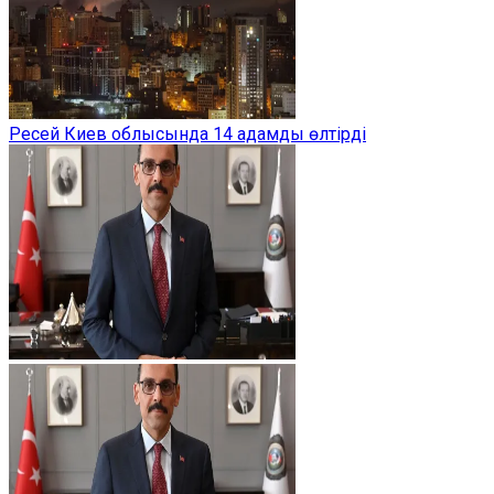
Ресей Киев облысында 14 адамды өлтірді