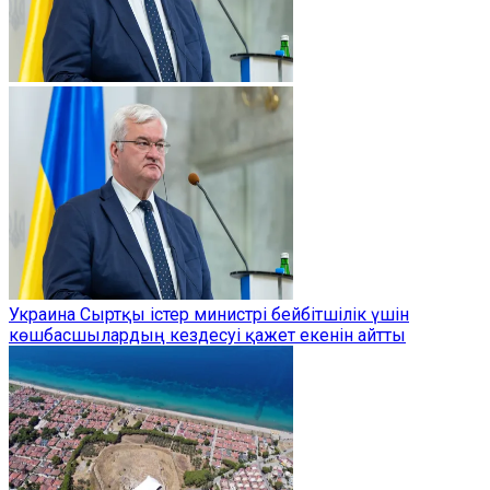
Украина Сыртқы істер министрі бейбітшілік үшін
көшбасшылардың кездесуі қажет екенін айтты