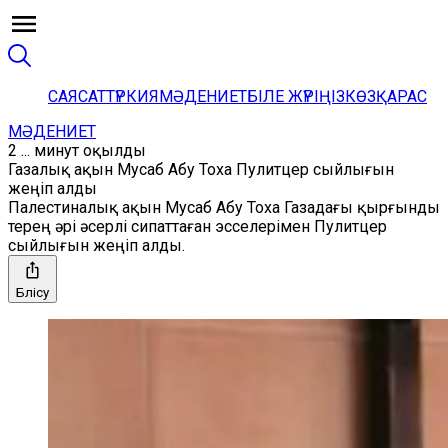
САЯСАТ
ТҮРКИЯ
МӘДЕНИЕТ
БІЛЕ ЖҮРІҢІЗ
КӨЗҚАРАС
МӘДЕНИЕТ
2 ... минут оқылды
Газалық ақын Мусаб Абу Тоха Пулитцер сыйлығын
жеңіп алды
Палестиналық ақын Мусаб Абу Тоха Газадағы қырғынды
терең әрі әсерлі сипаттаған эсселерімен Пулитцер
сыйлығын жеңіп алды.
Бөлісу