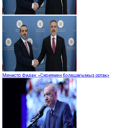
Министр Фидан: «Сириямен болашағымыз ортақ»