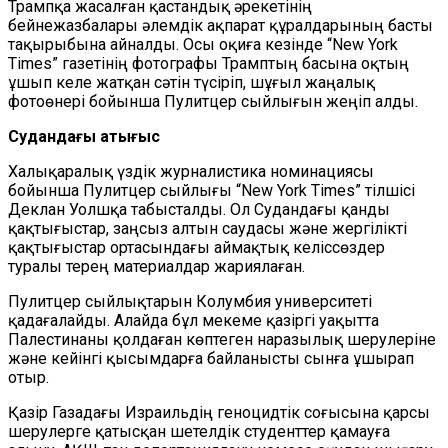
Трампқа жасалған қастандық әрекетінің
бейнежазбалары әлемдік ақпарат құралдарының басты
тақырыбына айналды. Осы оқиға кезінде “New York
Times” газетінің фотографы Трамптың басына оқтың
ұшып келе жатқан сәтін түсіріп, шұғыл жаңалық
фотоөнері бойынша Пулитцер сыйлығын жеңіп алды.
Судандағы қақтығыс
Халықаралық үздік журналистика номинациясы
бойынша Пулитцер сыйлығы “New York Times” тілшісі
Деклан Уолшқа табысталды. Ол Судандағы қанды
қақтығыстар, заңсыз алтын саудасы және жергілікті
қақтығыстар ортасындағы аймақтық келіссөздер
туралы терең материалдар жариялаған.
Пулитцер сыйлықтарын Колумбия университеті
қадағалайды. Алайда бұл мекеме қазіргі уақытта
Палестинаны қолдаған көптеген наразылық шерулеріне
және кейінгі қысымдарға байланысты сынға ұшырап
отыр.
Қазір Газадағы Израильдің геноцидтік соғысына қарсы
шерулерге қатысқан шетелдік студенттер қамауға