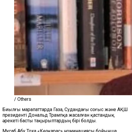
/ Others
Биылғы марапаттарда Газа, Судандағы соғыс және АҚШ
президенті Дональд Трампқа жасалған қастандық
әрекеті басты тақырыптардың бірі болды.
Мусаб Абу Тоха «Көзқарас» номинациясы бойынша