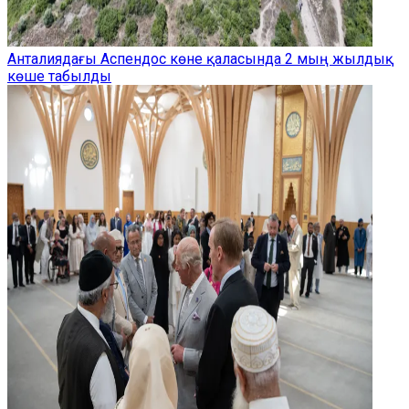
Анталиядағы Аспендос көне қаласында 2 мың жылдық
көше табылды