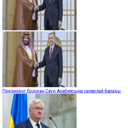
Президент Ердоған Сауд Арабиясына сапарлай барады