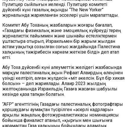
Пулитцер сыйлығын иеленді. Пулитцер комитеті
дүйсенбі күні газалық ақынды “The New Yorker”
журналында жарияланған эсселері үшін марапаттады.
Комитет Абу Тоханың жазбаларын жоғары бағалап,
«Газадағы физикалық және эмоциялық күйреуді терең
журналистік пайыммен және шынайы естеліктермен
ұштастыра отырып, Израильмен бір жарым жылдан
астам уақытқа созылған соғыс жағдайында Палестина
халқының тәжірибесін көркем жеткізе білді» деп атап
өтті.
Абу Тоха дүйсенбі күні әлеуметтік желідегі жазбасында
марқұм палеcтиналық ақын Рефаат Алаирдың өлеңінен
үзінді келтіріп, алған жүлдесін «Үміт әкелсін. Бұл бір хикая
болсын» – деп жариялады. Алаир 2023 жылдың
желтоқсанында Израильдің Газаға жасаған шабуылы
кезінде қаза тапқан болатын.
“AFP” агенттігінің Газадағы палестиналық фотографтары
қоршаудағы аумақтан түсірілген «әсерлі кадрлары»
арқылы жаңалық фотожурналистикасы номинациясы
бойынша финалист атанып, «қырғын мен шығынға
қарамастан Газа халқының бойындағы адамдық