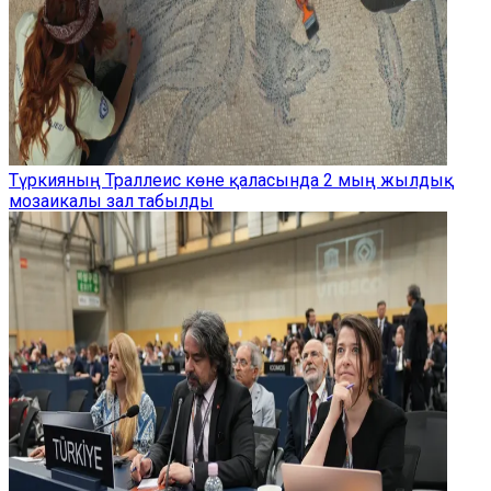
Түркияның Траллеис көне қаласында 2 мың жылдық
мозаикалы зал табылды