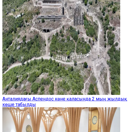
Анталиядағы Аспендос көне қаласында 2 мың жылдық
көше табылды