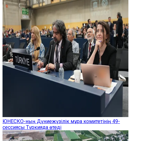
ЮНЕСКО-ның Дүниежүзілік мұра комитетінің 49-
сессиясы Түркияда өтеді