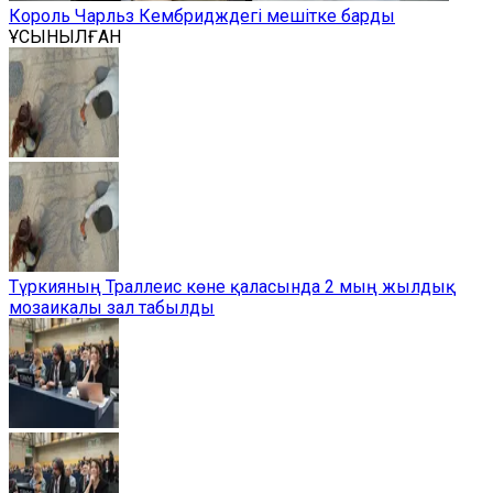
Король Чарльз Кембридждегі мешітке барды
ҰСЫНЫЛҒАН
Түркияның Траллеис көне қаласында 2 мың жылдық
мозаикалы зал табылды