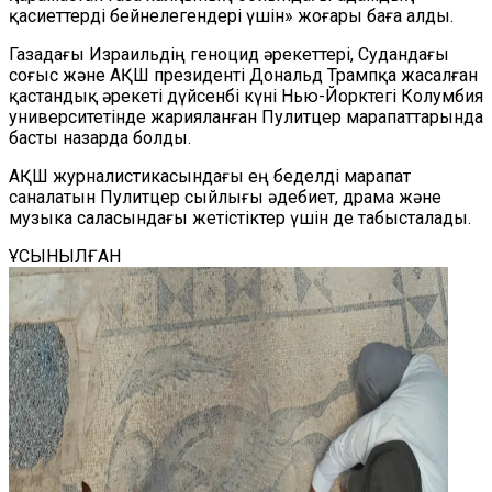
қасиеттерді бейнелегендері үшін» жоғары баға алды.
Газадағы Израильдің геноцид әрекеттері, Судандағы
соғыс және АҚШ президенті Дональд Трампқа жасалған
қастандық әрекеті дүйсенбі күні Нью-Йорктегі Колумбия
университетінде жарияланған Пулитцер марапаттарында
басты назарда болды.
АҚШ журналистикасындағы ең беделді марапат
саналатын Пулитцер сыйлығы әдебиет, драма және
музыка саласындағы жетістіктер үшін де табысталады.
ҰСЫНЫЛҒАН