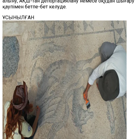
алыну, АҚШ-тан депортациялану немесе оқудан шығару
қаупімен бетпе-бет келуде.
ҰСЫНЫЛҒАН