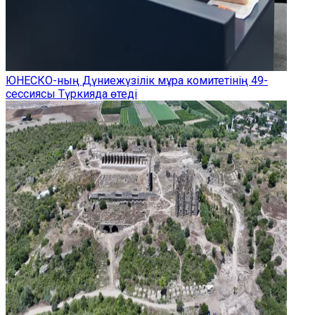
ЮНЕСКО-ның Дүниежүзілік мұра комитетінің 49-
сессиясы Түркияда өтеді