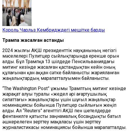
Король Чарльз Кембридждегі мешітке барды
Трампқа жасалған қастандық
2024 жылғы АҚШ президенттік науқанының негізгі
мәселелері Пулитцер сыйлықтарында ерекше орын
алды. Бұл Трампқа 13 шілдеде Пенсильваниядағы
митинг кезінде жасалған қастандықтан кейін оның
құлағынан қан аққан сәтке байланысты жарияланған
жаңалықтардың марапатталуымен байланысты.
“The Washington Post” ұжымы Трамптың митинг кезінде
жарақат алуы туралы «жедел әрі ағартушылық
сипаттағы» жаңалықтары үшін шұғыл жаңалықтар
номинациясы бойынша Пулитцер сыйлығын жеңіп
алды. Ал “Reuters” агенттігі АҚШ пен шетелдерде
фентанилге қатысты заңнамалық босаңдықты батыл
әшкерелеген зерттеу мақаласы үшін зерттеу
журналистикасы номинациясы бойынша марапатталды.