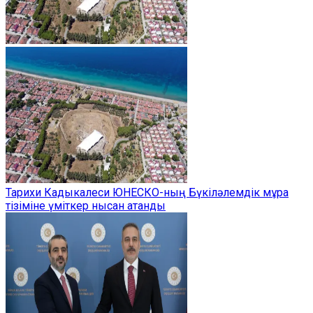
Тарихи Кадыкалеси ЮНЕСКО-ның Бүкіләлемдік мұра
тізіміне үміткер нысан атанды