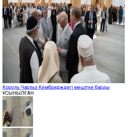
Король Чарльз Кембридждегі мешітке барды
ҰСЫНЫЛҒАН