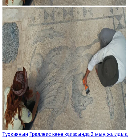
Түркияның Траллеис көне қаласында 2 мың жылдық