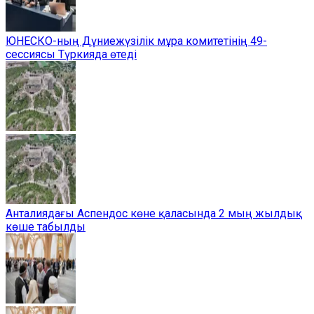
ЮНЕСКО-ның Дүниежүзілік мұра комитетінің 49-
сессиясы Түркияда өтеді
Анталиядағы Аспендос көне қаласында 2 мың жылдық
көше табылды