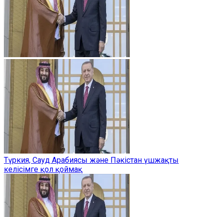
Түркия, Сауд Арабиясы және Пәкістан үшжақты
келісімге қол қоймақ