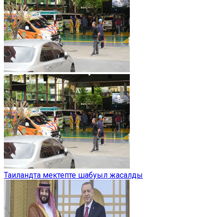
Таиландта мектепте шабуыл жасалды