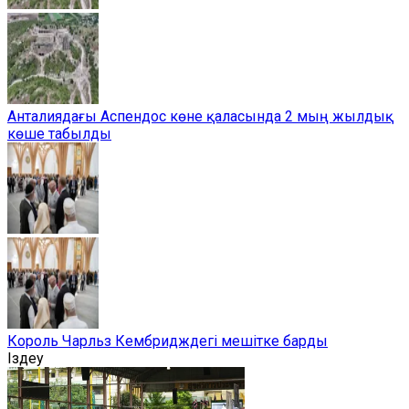
Анталиядағы Аспендос көне қаласында 2 мың жылдық
көше табылды
Король Чарльз Кембридждегі мешітке барды
Іздеу