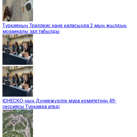
Түркияның Траллеис көне қаласында 2 мың жылдық
мозаикалы зал табылды
ЮНЕСКО-ның Дүниежүзілік мұра комитетінің 49-
сессиясы Түркияда өтеді