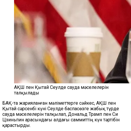
АҚШ пен Қытай Сеулде сауда мәселелерін
талқылады
БАҚ-та жарияланған мәліметтерге сәйкес, АҚШ пен
Қытай сәрсенбі күні Сеулде баспасөзге жабық түрде
сауда мәселелерін талқылап, Дональд Трамп пен Си
Цзиньпин арасындағы алдағы саммиттің күн тәртібін
қарастырды.