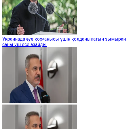
Украинада әуе қорғанысы үшін қолданылатын зымыран
саны үш есе азайды