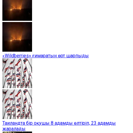
«Wildberries» ғимаратын өрт шарпыды
Таиландта бір оқушы 8 адамды өлтіріп, 23 адамды
жаралады