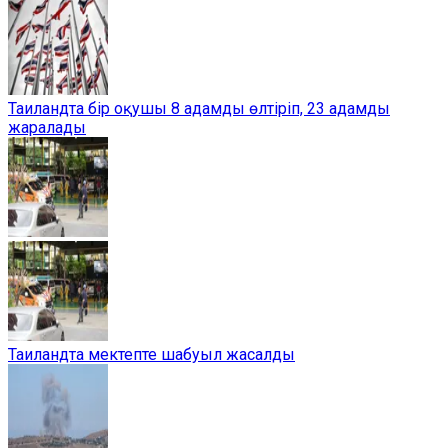
Таиландта бір оқушы 8 адамды өлтіріп, 23 адамды
жаралады
Таиландта мектепте шабуыл жасалды