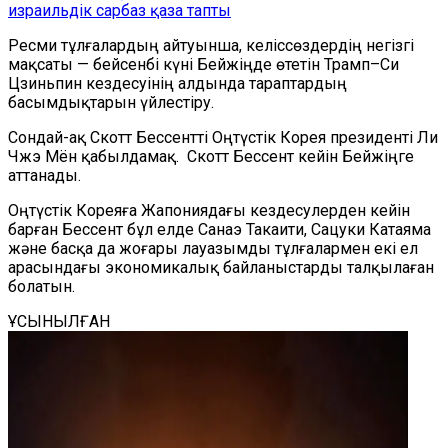
израильдік сарбаз қаза тапты
Ресми тұлғалардың айтуынша, келіссөздердің негізгі
мақсаты — бейсенбі күні Бейжіңде өтетін Трамп–Си
Цзиньпин кездесуінің алдында тараптардың
басымдықтарын үйлестіру.
Сондай-ақ Скотт Бессентті Оңтүстік Корея президенті Ли
Чжэ Мён қабылдамақ. Скотт Бессент кейін Бейжіңге
аттанады.
Оңтүстік Кореяға Жапониядағы кездесулерден кейін
барған Бессент бұл елде Санаэ Такаити, Сацуки Катаяма
және басқа да жоғары лауазымды тұлғалармен екі ел
арасындағы экономикалық байланыстарды талқылаған
болатын.
ҰСЫНЫЛҒАН