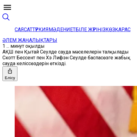
САЯСАТ
ТҮРКИЯ
МӘДЕНИЕТ
БІЛЕ ЖҮРІҢІЗ
КӨЗҚАРАС
ӘЛЕМ ЖАҢАЛЫҚТАРЫ
1 ... минут оқылды
АҚШ пен Қытай Сеулде сауда мәселелерін талқылады
Скотт Бессент пен Хэ Лифэн Сеулде баспасөзге жабық
сауда келіссөздерін өткізді.
Бөлісу