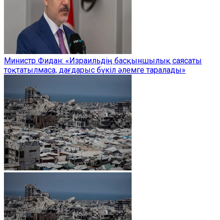
Министр Фидан: «Израильдің басқыншылық саясаты
тоқтатылмаса, дағдарыс бүкіл әлемге таралады»