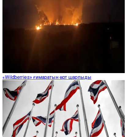
«Wildberries» ғимаратын өрт шарпыды