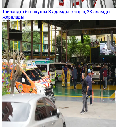
Таиландта бір оқушы 8 адамды өлтіріп, 23 адамды
жаралады