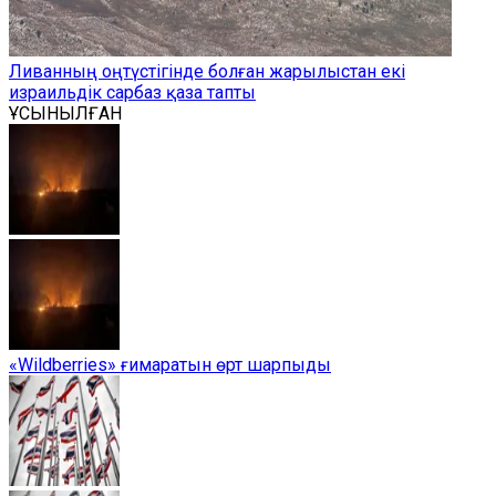
Ливанның оңтүстігінде болған жарылыстан екі
израильдік сарбаз қаза тапты
ҰСЫНЫЛҒАН
«Wildberries» ғимаратын өрт шарпыды