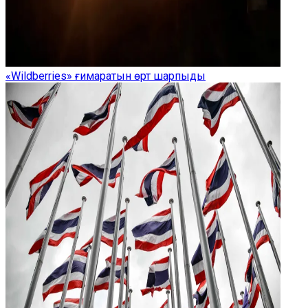
«Wildberries» ғимаратын өрт шарпыды