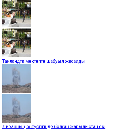
Таиландта мектепте шабуыл жасалды
Ливанның оңтүстігінде болған жарылыстан екі