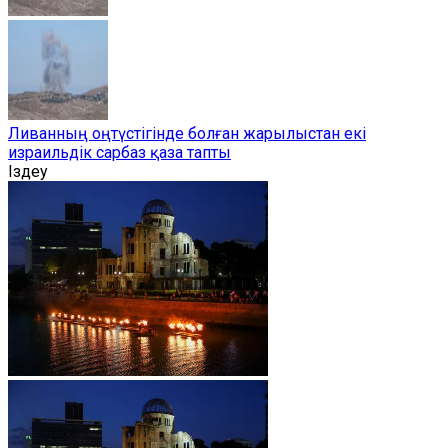
Ливанның оңтүстігінде болған жарылыстан екі
израильдік сарбаз қаза тапты
Іздеу