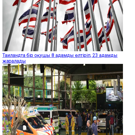
Таиландта бір оқушы 8 адамды өлтіріп, 23 адамды
жаралады