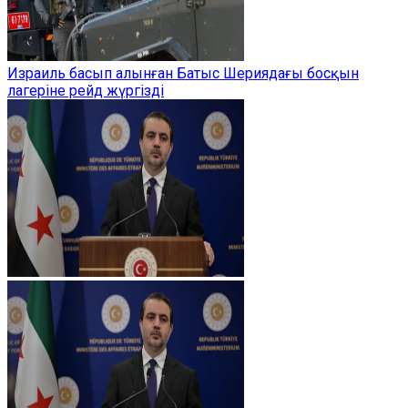
Израиль басып алынған Батыс Шериядағы босқын
лагеріне рейд жүргізді