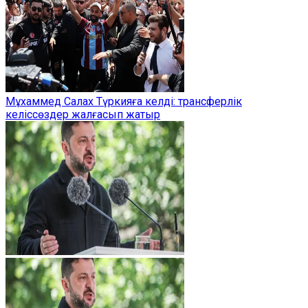
Мұхаммед Салах Түркияға келді: трансферлік
келіссөздер жалғасып жатыр