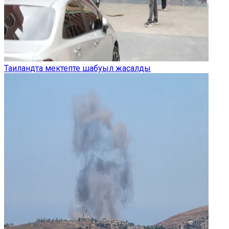
Таиландта мектепте шабуыл жасалды