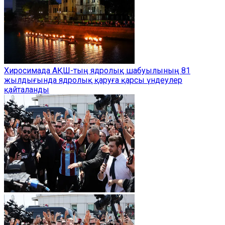
Хиросимада АҚШ-тың ядролық шабуылының 81
жылдығында ядролық қаруға қарсы үндеулер
қайталанды