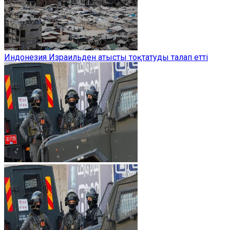
Индонезия Израильден атысты тоқтатуды талап етті