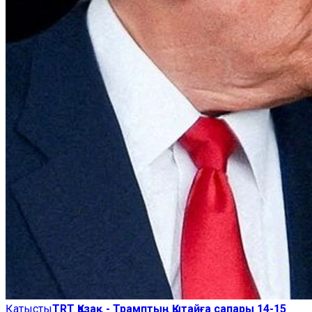
Қатысты
TRT Қазақ - Трамптың Қытайға сапары 14-15