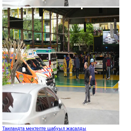
Таиландта мектепте шабуыл жасалды