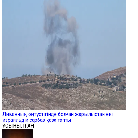
Ливанның оңтүстігінде болған жарылыстан екі
израильдік сарбаз қаза тапты
ҰСЫНЫЛҒАН