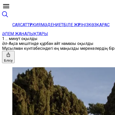
САЯСАТ
ТҮРКИЯ
МӘДЕНИЕТ
БІЛЕ ЖҮРІҢІЗ
КӨЗҚАРАС
ӘЛЕМ ЖАҢАЛЫҚТАРЫ
1 ... минут оқылды
Әл-Ақса мешітінде құрбан айт намазы оқылды
Мұсылман күнтізбесіндегі ең маңызды мерекелердің бірі
Бөлісу