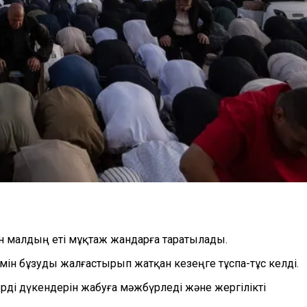
 малдың еті мұқтаж жандарға таратылады.
мін бұзуды жалғастырып жатқан кезеңге тұспа-тұс келді.
рді дүкендерін жабуға мәжбүрледі және жергілікті