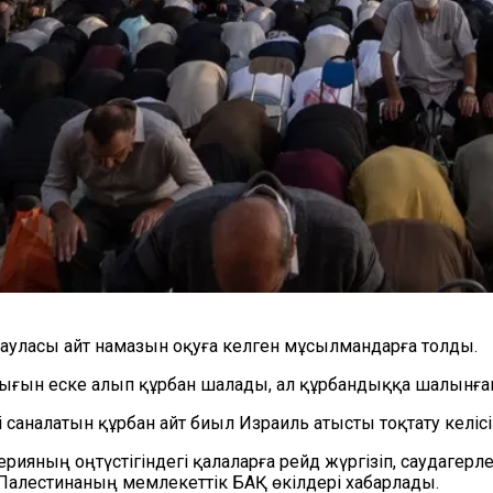
ауласы айт намазын оқуға келген мұсылмандарға толды.
ғын еске алып құрбан шалады, ал құрбандыққа шалынған
саналатын құрбан айт биыл Израиль атысты тоқтату келісі
яның оңтүстігіндегі қалаларға рейд жүргізіп, саудагерле
Палестинаның мемлекеттік БАҚ өкілдері хабарлады.