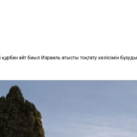
 құрбан айт биыл Израиль атысты тоқтату келісімін бұзуд