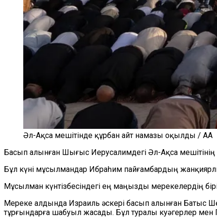
Әл-Ақса мешітінде құрбан айт намазы оқылды / AA
Басып алынған Шығыс Иерусалимдегі Әл-Ақса мешітінің 
Бұл күні мұсылмандар Ибраһим пайғамбардың жанқиярлы
Мұсылман күнтізбесіндегі ең маңызды мерекелердің бірі 
Мереке алдында Израиль әскері басып алынған Батыс Шери
тұрғындарға шабуыл жасады. Бұл туралы куәгерлер мен 