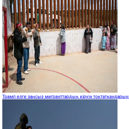
Трамп елге заңсыз мигранттардың кіруін тоқтатқандарын 